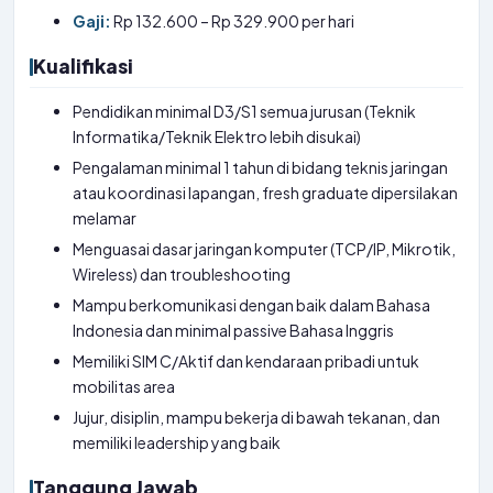
Gaji:
Rp 132.600 – Rp 329.900 per hari
Kualifikasi
Pendidikan minimal D3/S1 semua jurusan (Teknik
Informatika/Teknik Elektro lebih disukai)
Pengalaman minimal 1 tahun di bidang teknis jaringan
atau koordinasi lapangan, fresh graduate dipersilakan
melamar
Menguasai dasar jaringan komputer (TCP/IP, Mikrotik,
Wireless) dan troubleshooting
Mampu berkomunikasi dengan baik dalam Bahasa
Indonesia dan minimal passive Bahasa Inggris
Memiliki SIM C/Aktif dan kendaraan pribadi untuk
mobilitas area
Jujur, disiplin, mampu bekerja di bawah tekanan, dan
memiliki leadership yang baik
Tanggung Jawab