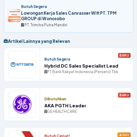
Butuh Segera
Lowongan Kerja Sales Canvasser Wifi PT. TPM
GROUP di Wonosobo
PT. Trimitra Putra Mandiri
Artikel Lainnya yang Relevan
BARU
Butuh Segera
Hybrid DC Sales Specialist Lead
PT Bank Rakyat Indonesia (Persero) Tbk
BARU
Dibutuhkan
AKA PGTH Leader
GE HEALTHCARE
🔥 Hot
Butuh Cepat!