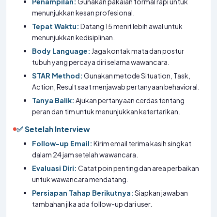
Penampilan:
Gunakan pakaian formal rapi untuk
menunjukkan kesan profesional.
Tepat Waktu:
Datang 15 menit lebih awal untuk
menunjukkan kedisiplinan.
Body Language:
Jaga kontak mata dan postur
tubuh yang percaya diri selama wawancara.
STAR Method:
Gunakan metode Situation, Task,
Action, Result saat menjawab pertanyaan behavioral.
Tanya Balik:
Ajukan pertanyaan cerdas tentang
peran dan tim untuk menunjukkan ketertarikan.
✅ Setelah Interview
Follow-up Email:
Kirim email terima kasih singkat
dalam 24 jam setelah wawancara.
Evaluasi Diri:
Catat poin penting dan area perbaikan
untuk wawancara mendatang.
Persiapan Tahap Berikutnya:
Siapkan jawaban
tambahan jika ada follow-up dari user.