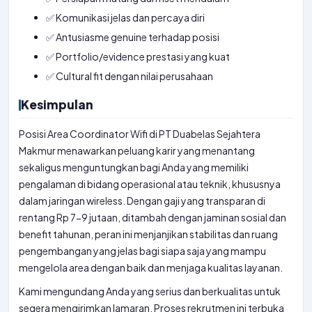
✅ Komunikasi jelas dan percaya diri
✅ Antusiasme genuine terhadap posisi
✅ Portfolio/evidence prestasi yang kuat
✅ Cultural fit dengan nilai perusahaan
Kesimpulan
Posisi Area Coordinator Wifi di PT Duabelas Sejahtera
Makmur menawarkan peluang karir yang menantang
sekaligus menguntungkan bagi Anda yang memiliki
pengalaman di bidang operasional atau teknik, khususnya
dalam jaringan wireless. Dengan gaji yang transparan di
rentang Rp 7-9 jutaan, ditambah dengan jaminan sosial dan
benefit tahunan, peran ini menjanjikan stabilitas dan ruang
pengembangan yang jelas bagi siapa saja yang mampu
mengelola area dengan baik dan menjaga kualitas layanan.
Kami mengundang Anda yang serius dan berkualitas untuk
segera mengirimkan lamaran. Proses rekrutmen ini terbuka