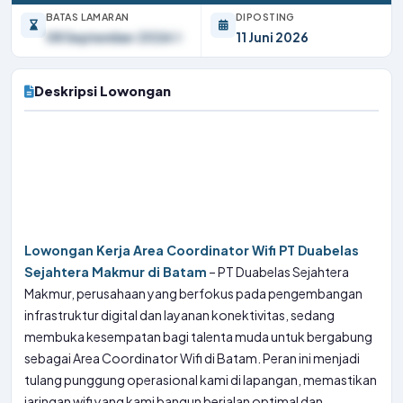
BATAS LAMARAN
DIPOSTING
08 September 2026
11 Juni 2026
Deskripsi Lowongan
Lowongan Kerja Area Coordinator Wifi PT Duabelas
Sejahtera Makmur di Batam
– PT Duabelas Sejahtera
Makmur, perusahaan yang berfokus pada pengembangan
infrastruktur digital dan layanan konektivitas, sedang
membuka kesempatan bagi talenta muda untuk bergabung
sebagai Area Coordinator Wifi di Batam. Peran ini menjadi
tulang punggung operasional kami di lapangan, memastikan
jaringan wifi yang kami bangun berjalan optimal dan