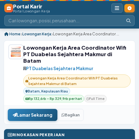
Portal Karir
Portal Lowongan Kerja
Home
Lowongan Kerja
Lowongan Kerja Area Coordinator ...
Lowongan Kerja Area Coordinator Wifi
PT Duabelas Sejahtera Makmur di
Batam
PT Duabelas Sejahtera Makmur
Lowongan Kerja Area Coordinator Wifi PT Duabelas
Sejahtera Makmur di Batam
Batam, Kepulauan Riau
Rp 132,6rb – Rp 329,9rb per hari
Full Time
Lamar Sekarang
Bagikan
RINGKASAN PEKERJAAN