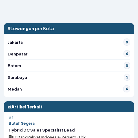
Lowongan per Kota
Jakarta
8
Denpasar
6
Batam
5
Surabaya
5
Medan
4
Artikel Terkait
#1
Butuh Segera
Hybrid DC Sales Specialist Lead
PT Bank Rakyat Indonesia (Persero) Tbk