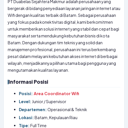
PT Duabelas Sejahtera Makmur adalah perusahaan yang
bergerak di bidang penyediaan layanan jaringan internet atau
Wifi dengan kualitas terbaik di Batam. Sebagai perusahaan
yang fokus pada konektivitas digital, kami berkomitmen
untuk memberikan solusi internet yang stabil dan cepat bagi
masyarakat serta mendukung kebutuhan bisnis di kota
Batam. Dengan dukungan tim teknis yang solid dan
manajemen profesional, perusahaan ini terus berkembang
pesat dalam melayani kebutuhan akses internet di berbagai
wilayah, menjadikannya pilihan utama bagi pengguna yang
mengutamakan kualitas layanan.
Informasi Posisi
Posisi:
Area Coordinator Wifi
Level:
Junior / Supervisor
Departemen:
Operasional & Teknik
Lokasi:
Batam, Kepulauan Riau
Tipe:
Full Time