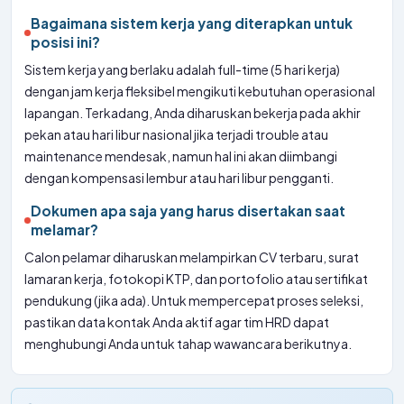
Bagaimana sistem kerja yang diterapkan untuk
posisi ini?
Sistem kerja yang berlaku adalah full-time (5 hari kerja)
dengan jam kerja fleksibel mengikuti kebutuhan operasional
lapangan. Terkadang, Anda diharuskan bekerja pada akhir
pekan atau hari libur nasional jika terjadi trouble atau
maintenance mendesak, namun hal ini akan diimbangi
dengan kompensasi lembur atau hari libur pengganti.
Dokumen apa saja yang harus disertakan saat
melamar?
Calon pelamar diharuskan melampirkan CV terbaru, surat
lamaran kerja, fotokopi KTP, dan portofolio atau sertifikat
pendukung (jika ada). Untuk mempercepat proses seleksi,
pastikan data kontak Anda aktif agar tim HRD dapat
menghubungi Anda untuk tahap wawancara berikutnya.