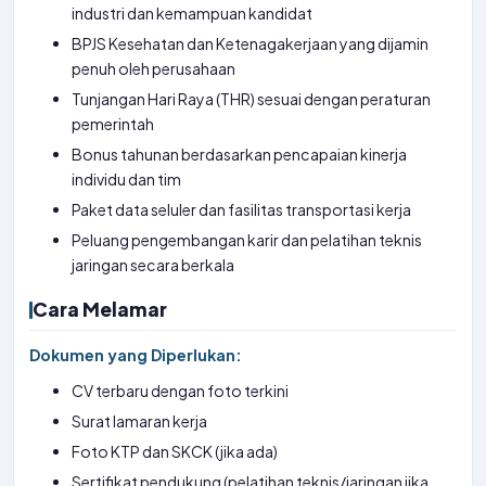
industri dan kemampuan kandidat
BPJS Kesehatan dan Ketenagakerjaan yang dijamin
penuh oleh perusahaan
Tunjangan Hari Raya (THR) sesuai dengan peraturan
pemerintah
Bonus tahunan berdasarkan pencapaian kinerja
individu dan tim
Paket data seluler dan fasilitas transportasi kerja
Peluang pengembangan karir dan pelatihan teknis
jaringan secara berkala
Cara Melamar
Dokumen yang Diperlukan:
CV terbaru dengan foto terkini
Surat lamaran kerja
Foto KTP dan SKCK (jika ada)
Sertifikat pendukung (pelatihan teknis/jaringan jika