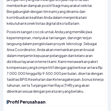
memberikan dampak positif bagi masyarakat sekitar.
Bergabunglah dengan tim kami yang dinamis dan
kontribusikan keahlian Anda dalam menjembatani
kebutuhan konektivitas digital di kota Batam.
Posisi ini sangat cocok untuk Anda yang memiliki jiwa
kepemimpinan, menyukai tantangan, dan ingin terjun
langsung dalam pengelolaan proyek teknologi. Sebagai
Area Coordinator, Anda akan memainkan peran krusial
dalam menjamin kepuasan pelanggan dan kelancaran
distribusi layanan internet kami. Kami menawarkan paket
kompensasi yang kompetitif dengan gaji berkisar antara Rp
7.000.000 hingga Rp 9.500.000 per bulan, disertai dengan
fasilitas BPJS Kesehatan dan Ketenagakerjaan, bonus kinerja
tahunan, serta Tunjangan Hari Raya (THR) yang akan
diberikan sesuai dengan peraturan yang berlaku.
Profil Perusahaan