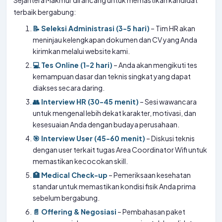
Sejahtera Makmur dirancang untuk memastikan kandidat
terbaik bergabung:
📝 Seleksi Administrasi (3-5 hari)
– Tim HR akan
meninjau kelengkapan dokumen dan CV yang Anda
kirimkan melalui website kami.
💻 Tes Online (1-2 hari)
– Anda akan mengikuti tes
kemampuan dasar dan teknis singkat yang dapat
diakses secara daring.
👥 Interview HR (30-45 menit)
– Sesi wawancara
untuk mengenal lebih dekat karakter, motivasi, dan
kesesuaian Anda dengan budaya perusahaan.
🎯 Interview User (45-60 menit)
– Diskusi teknis
dengan user terkait tugas Area Coordinator Wifi untuk
memastikan kecocokan skill.
🏥 Medical Check-up
– Pemeriksaan kesehatan
standar untuk memastikan kondisi fisik Anda prima
sebelum bergabung.
📄 Offering & Negosiasi
– Pembahasan paket