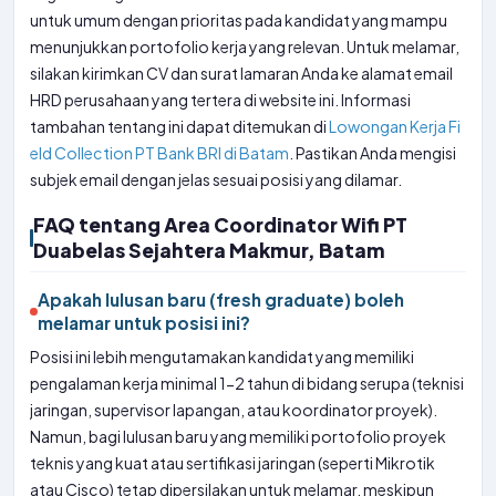
untuk umum dengan prioritas pada kandidat yang mampu
menunjukkan portofolio kerja yang relevan. Untuk melamar,
silakan kirimkan CV dan surat lamaran Anda ke alamat email
HRD perusahaan yang tertera di website ini. Informasi
tambahan tentang ini dapat ditemukan di
Lowongan Kerja Fi
eld Collection PT Bank BRI di Batam
. Pastikan Anda mengisi
subjek email dengan jelas sesuai posisi yang dilamar.
FAQ tentang Area Coordinator Wifi PT
Duabelas Sejahtera Makmur, Batam
Apakah lulusan baru (fresh graduate) boleh
melamar untuk posisi ini?
Posisi ini lebih mengutamakan kandidat yang memiliki
pengalaman kerja minimal 1-2 tahun di bidang serupa (teknisi
jaringan, supervisor lapangan, atau koordinator proyek).
Namun, bagi lulusan baru yang memiliki portofolio proyek
teknis yang kuat atau sertifikasi jaringan (seperti Mikrotik
atau Cisco) tetap dipersilakan untuk melamar, meskipun