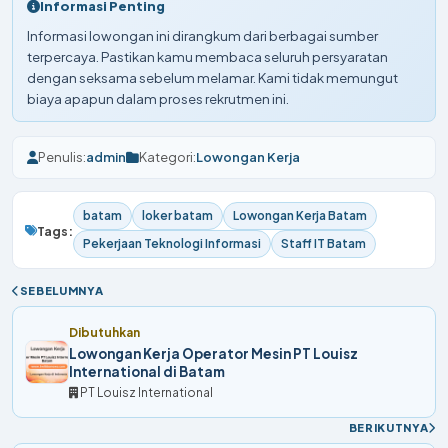
Informasi Penting
Informasi lowongan ini dirangkum dari berbagai sumber
terpercaya. Pastikan kamu membaca seluruh persyaratan
dengan seksama sebelum melamar. Kami tidak memungut
biaya apapun dalam proses rekrutmen ini.
Penulis:
admin
Kategori:
Lowongan Kerja
batam
loker batam
Lowongan Kerja Batam
Tags:
Pekerjaan Teknologi Informasi
Staff IT Batam
SEBELUMNYA
Dibutuhkan
Lowongan Kerja Operator Mesin PT Louisz
International di Batam
PT Louisz International
BERIKUTNYA