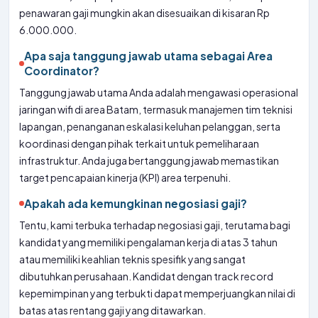
penawaran gaji mungkin akan disesuaikan di kisaran Rp
6.000.000.
Apa saja tanggung jawab utama sebagai Area
Coordinator?
Tanggung jawab utama Anda adalah mengawasi operasional
jaringan wifi di area Batam, termasuk manajemen tim teknisi
lapangan, penanganan eskalasi keluhan pelanggan, serta
koordinasi dengan pihak terkait untuk pemeliharaan
infrastruktur. Anda juga bertanggung jawab memastikan
target pencapaian kinerja (KPI) area terpenuhi.
Apakah ada kemungkinan negosiasi gaji?
Tentu, kami terbuka terhadap negosiasi gaji, terutama bagi
kandidat yang memiliki pengalaman kerja di atas 3 tahun
atau memiliki keahlian teknis spesifik yang sangat
dibutuhkan perusahaan. Kandidat dengan track record
kepemimpinan yang terbukti dapat memperjuangkan nilai di
batas atas rentang gaji yang ditawarkan.