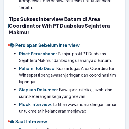
kompensasi dan penawaran resmi untuk kandidat
terpilih.
Tips Sukses Interview Batam di Area
Coordinator Wifi PT Duabelas Sejahtera
Makmur
📚 Persiapan Sebelum Interview
Riset Perusahaan:
Pelajari profil PT Duabelas
Sejahtera Makmur dan bidang usahanya di Batam.
Pahami Job Desc:
Kuasai tugas Area Coordinator
Wifi seperti pengawasan jaringan dan koordinasi tim
lapangan.
Siapkan Dokumen:
Bawa portofolio, ijazah, dan
surat keterangan kerja yang relevan.
Mock Interview:
Latihan wawancara dengan teman
untuk melatih kelancaran menjawab.
💼 Saat Interview