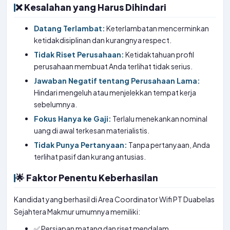
❌ Kesalahan yang Harus Dihindari
Datang Terlambat:
Keterlambatan mencerminkan
ketidakdisiplinan dan kurangnya respect.
Tidak Riset Perusahaan:
Ketidaktahuan profil
perusahaan membuat Anda terlihat tidak serius.
Jawaban Negatif tentang Perusahaan Lama:
Hindari mengeluh atau menjelekkan tempat kerja
sebelumnya.
Fokus Hanya ke Gaji:
Terlalu menekankan nominal
uang di awal terkesan materialistis.
Tidak Punya Pertanyaan:
Tanpa pertanyaan, Anda
terlihat pasif dan kurang antusias.
🌟 Faktor Penentu Keberhasilan
Kandidat yang berhasil di Area Coordinator Wifi PT Duabelas
Sejahtera Makmur umumnya memiliki:
✅ Persiapan matang dan riset mendalam