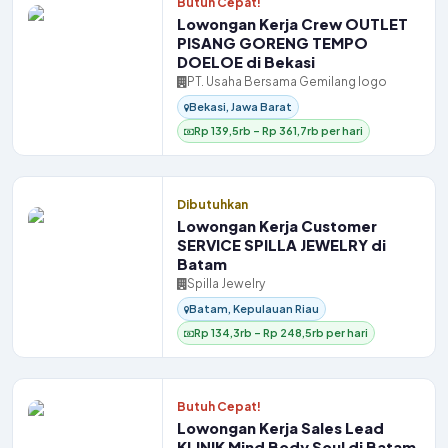
Butuh Cepat!
Lowongan Kerja Crew OUTLET
PISANG GORENG TEMPO
DOELOE di Bekasi
PT. Usaha Bersama Gemilang logo
Bekasi, Jawa Barat
Rp 139,5rb – Rp 361,7rb per hari
Dibutuhkan
Lowongan Kerja Customer
SERVICE SPILLA JEWELRY di
Batam
Spilla Jewelry
Batam, Kepulauan Riau
Rp 134,3rb – Rp 248,5rb per hari
Butuh Cepat!
Lowongan Kerja Sales Lead
KLINIK Mind Body Soul di Batam