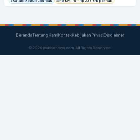
Batam, Kepulauan Riau
Rp 139,1rb – Rp 238,8rb per hari
Beranda
Tentang Kami
Kontak
Kebijakan Privasi
Disclaimer
© 2026 twibbonews.com. All Rights Reserved.