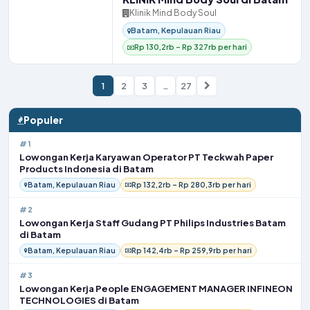
Klinik Mind Body Soul
Batam, Kepulauan Riau
Rp 130,2rb – Rp 327rb per hari
1
2
3
…
27
Halaman
Berikutnya
Populer
#1
Lowongan Kerja Karyawan Operator PT Teckwah Paper
Products Indonesia di Batam
Batam, Kepulauan Riau
Rp 132,2rb – Rp 280,3rb per hari
#2
Lowongan Kerja Staff Gudang PT Philips Industries Batam
di Batam
Batam, Kepulauan Riau
Rp 142,4rb – Rp 259,9rb per hari
#3
Lowongan Kerja People ENGAGEMENT MANAGER INFINEON
TECHNOLOGIES di Batam