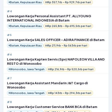
Batam, Kepulauan Riau
Rp 357,7rb – Rp 929,7rb per hari
#4
Lowongan Kerja Personal Assistant PT. ALLYOUNG
INTERNATIONAL INDONESIA di Batam
Batam, Kepulauan Riau
Rp 265,8rb – Rp 695,5rb per hari
#5
Lowongan Kerja SALES OFFICER – ADIRA FINANCE di Batam
Batam, Kepulauan Riau
Rp 211,9rb – Rp 563rb per hari
#6
Lowongan Kerja Kapten Servis (Spv) NAPOLEON VILLA AND
RESTO di Wonosobo
Wonosobo, Jawa Tengah
Rp 216,9rb – Rp 520,5rb per hari
#7
Lowongan Kerja Assistant Mandarin J&T Cargo di
Wonosobo
Wonosobo, Jawa Tengah
Rp 143rb – Rp 294,3rb per hari
#8
Lowongan Kerja Customer Service BANK BCA di Batam