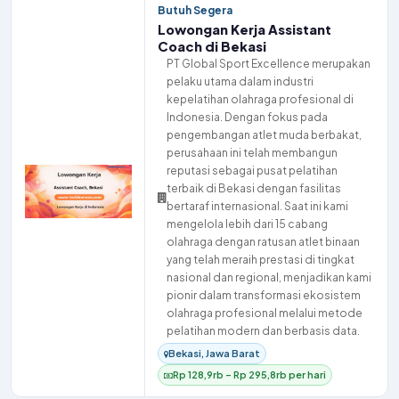
Butuh Segera
Lowongan Kerja Assistant
Coach di Bekasi
PT Global Sport Excellence merupakan
pelaku utama dalam industri
kepelatihan olahraga profesional di
Indonesia. Dengan fokus pada
pengembangan atlet muda berbakat,
perusahaan ini telah membangun
reputasi sebagai pusat pelatihan
terbaik di Bekasi dengan fasilitas
bertaraf internasional. Saat ini kami
mengelola lebih dari 15 cabang
olahraga dengan ratusan atlet binaan
yang telah meraih prestasi di tingkat
nasional dan regional, menjadikan kami
pionir dalam transformasi ekosistem
olahraga profesional melalui metode
pelatihan modern dan berbasis data.
Bekasi, Jawa Barat
Rp 128,9rb – Rp 295,8rb per hari