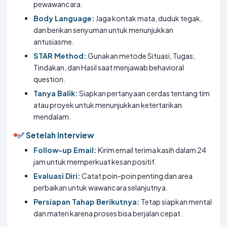
pewawancara.
Body Language:
Jaga kontak mata, duduk tegak,
dan berikan senyuman untuk menunjukkan
antusiasme.
STAR Method:
Gunakan metode Situasi, Tugas,
Tindakan, dan Hasil saat menjawab behavioral
question.
Tanya Balik:
Siapkan pertanyaan cerdas tentang tim
atau proyek untuk menunjukkan ketertarikan
mendalam.
✅ Setelah Interview
Follow-up Email:
Kirim email terima kasih dalam 24
jam untuk memperkuat kesan positif.
Evaluasi Diri:
Catat poin-poin penting dan area
perbaikan untuk wawancara selanjutnya.
Persiapan Tahap Berikutnya:
Tetap siapkan mental
dan materi karena proses bisa berjalan cepat.