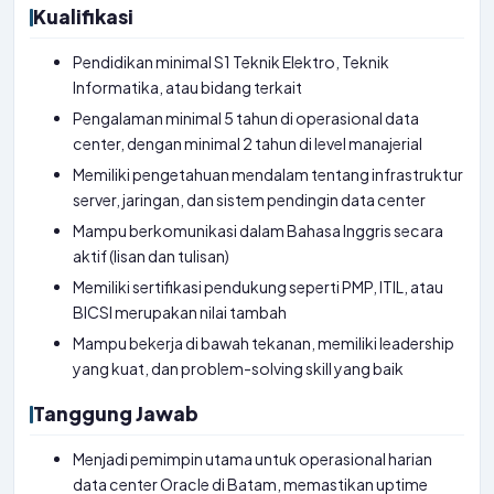
Kualifikasi
Pendidikan minimal S1 Teknik Elektro, Teknik
Informatika, atau bidang terkait
Pengalaman minimal 5 tahun di operasional data
center, dengan minimal 2 tahun di level manajerial
Memiliki pengetahuan mendalam tentang infrastruktur
server, jaringan, dan sistem pendingin data center
Mampu berkomunikasi dalam Bahasa Inggris secara
aktif (lisan dan tulisan)
Memiliki sertifikasi pendukung seperti PMP, ITIL, atau
BICSI merupakan nilai tambah
Mampu bekerja di bawah tekanan, memiliki leadership
yang kuat, dan problem-solving skill yang baik
Tanggung Jawab
Menjadi pemimpin utama untuk operasional harian
data center Oracle di Batam, memastikan uptime