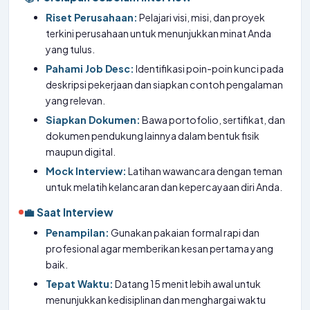
Riset Perusahaan:
Pelajari visi, misi, dan proyek
terkini perusahaan untuk menunjukkan minat Anda
yang tulus.
Pahami Job Desc:
Identifikasi poin-poin kunci pada
deskripsi pekerjaan dan siapkan contoh pengalaman
yang relevan.
Siapkan Dokumen:
Bawa portofolio, sertifikat, dan
dokumen pendukung lainnya dalam bentuk fisik
maupun digital.
Mock Interview:
Latihan wawancara dengan teman
untuk melatih kelancaran dan kepercayaan diri Anda.
💼 Saat Interview
Penampilan:
Gunakan pakaian formal rapi dan
profesional agar memberikan kesan pertama yang
baik.
Tepat Waktu:
Datang 15 menit lebih awal untuk
menunjukkan kedisiplinan dan menghargai waktu