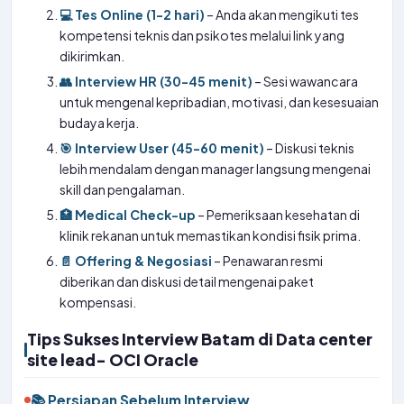
💻 Tes Online (1-2 hari)
– Anda akan mengikuti tes
kompetensi teknis dan psikotes melalui link yang
dikirimkan.
👥 Interview HR (30-45 menit)
– Sesi wawancara
untuk mengenal kepribadian, motivasi, dan kesesuaian
budaya kerja.
🎯 Interview User (45-60 menit)
– Diskusi teknis
lebih mendalam dengan manager langsung mengenai
skill dan pengalaman.
🏥 Medical Check-up
– Pemeriksaan kesehatan di
klinik rekanan untuk memastikan kondisi fisik prima.
📄 Offering & Negosiasi
– Penawaran resmi
diberikan dan diskusi detail mengenai paket
kompensasi.
Tips Sukses Interview Batam di Data center
site lead- OCI Oracle
📚 Persiapan Sebelum Interview