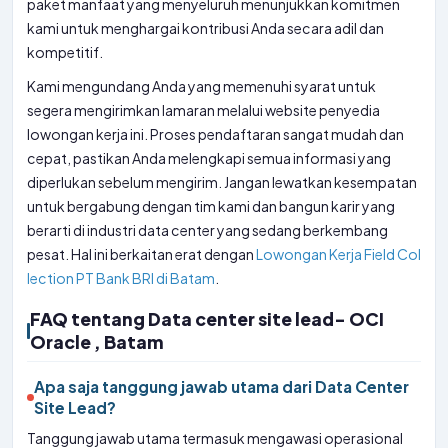
paket manfaat yang menyeluruh menunjukkan komitmen
kami untuk menghargai kontribusi Anda secara adil dan
kompetitif.
Kami mengundang Anda yang memenuhi syarat untuk
segera mengirimkan lamaran melalui website penyedia
lowongan kerja ini. Proses pendaftaran sangat mudah dan
cepat, pastikan Anda melengkapi semua informasi yang
diperlukan sebelum mengirim. Jangan lewatkan kesempatan
untuk bergabung dengan tim kami dan bangun karir yang
berarti di industri data center yang sedang berkembang
pesat. Hal ini berkaitan erat dengan
Lowongan Kerja Field Col
lection PT Bank BRI di Batam
.
FAQ tentang Data center site lead- OCI
Oracle , Batam
Apa saja tanggung jawab utama dari Data Center
Site Lead?
Tanggung jawab utama termasuk mengawasi operasional