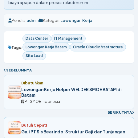
biaya apapun dalam proses rekrutmen ini.
Penulis:
admin
Kategori:
Lowongan Kerja
Data Center
IT Management
Lowongan Kerja Batam
Oracle Cloud Infrastructure
Tags:
Site Lead
SEBELUMNYA
Dibutuhkan
Lowongan Kerja Helper WELDER SMOE BATAM di
Batam
PT SMOE Indonesia
BERIKUTNYA
Butuh Cepat!
Gaji PT Sls Bearindo: Struktur Gaji dan Tunjangan