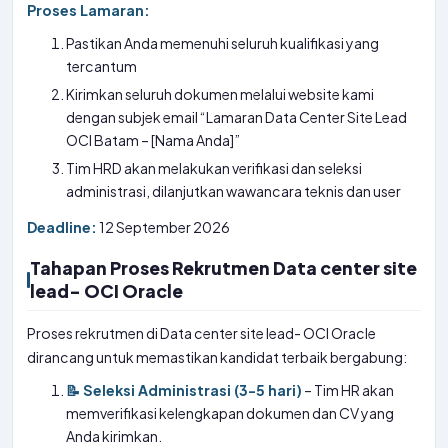
Proses Lamaran:
Pastikan Anda memenuhi seluruh kualifikasi yang
tercantum
Kirimkan seluruh dokumen melalui website kami
dengan subjek email “Lamaran Data Center Site Lead
OCI Batam – [Nama Anda]”
Tim HRD akan melakukan verifikasi dan seleksi
administrasi, dilanjutkan wawancara teknis dan user
Deadline:
12 September 2026
Tahapan Proses Rekrutmen Data center site
lead- OCI Oracle
Proses rekrutmen di Data center site lead- OCI Oracle
dirancang untuk memastikan kandidat terbaik bergabung:
📝 Seleksi Administrasi (3-5 hari)
– Tim HR akan
memverifikasi kelengkapan dokumen dan CV yang
Anda kirimkan.