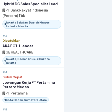
Hybrid DC Sales Specialist Lead
PT Bank Rakyat Indonesia
(Persero) Tbk
Jakarta Selatan, Daerah Khusus
Ibukota Jakarta
#3
Dibutuhkan
AKA PGTH Leader
GE HEALTHCARE
Jakarta, Daerah Khusus Ibukota
Jakarta
#4
Butuh Cepat!
Lowongan Kerja PT Pertamina
Persero Medan
PT Pertamina
Kota Medan, Sumatera Utara
#5