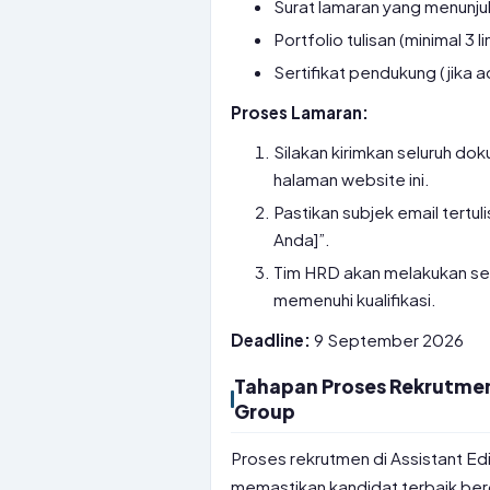
Surat lamaran yang menunjuk
Portfolio tulisan (minimal 3 li
Sertifikat pendukung (jika a
Proses Lamaran:
Silakan kirimkan seluruh do
halaman website ini.
Pastikan subjek email tertu
Anda]”.
Tim HRD akan melakukan sel
memenuhi kualifikasi.
Deadline:
9 September 2026
Tahapan Proses Rekrutmen
Group
Proses rekrutmen di Assistant E
memastikan kandidat terbaik be