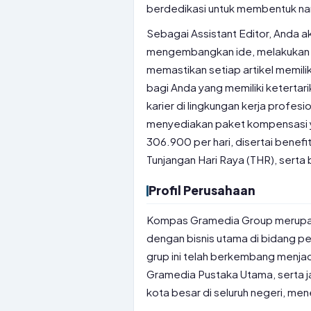
berdedikasi untuk membentuk nara
Sebagai Assistant Editor, Anda ak
mengembangkan ide, melakukan r
memastikan setiap artikel memiliki
bagi Anda yang memiliki keterta
karier di lingkungan kerja profes
menyediakan paket kompensasi ya
306.900 per hari, disertai benef
Tunjangan Hari Raya (THR), serta
Profil Perusahaan
Kompas Gramedia Group merupaka
dengan bisnis utama di bidang pen
grup ini telah berkembang menja
Gramedia Pustaka Utama, serta 
kota besar di seluruh negeri, men