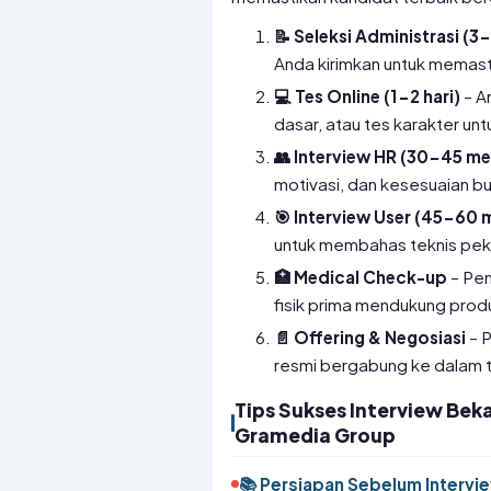
📝 Seleksi Administrasi (3-
Anda kirimkan untuk memasti
💻 Tes Online (1-2 hari)
– A
dasar, atau tes karakter un
👥 Interview HR (30-45 me
motivasi, dan kesesuaian b
🎯 Interview User (45-60 
untuk membahas teknis pek
🏥 Medical Check-up
– Pem
fisik prima mendukung produ
📄 Offering & Negosiasi
– 
resmi bergabung ke dalam t
Tips Sukses Interview Beka
Gramedia Group
📚 Persiapan Sebelum Intervi