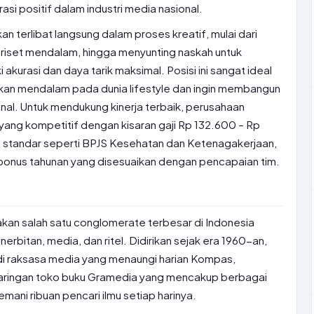
si positif dalam industri media nasional.
an terlibat langsung dalam proses kreatif, mulai dari
iset mendalam, hingga menyunting naskah untuk
 akurasi dan daya tarik maksimal. Posisi ini sangat ideal
rikan mendalam pada dunia lifestyle dan ingin membangun
ional. Untuk mendukung kinerja terbaik, perusahaan
ng kompetitif dengan kisaran gaji Rp 132.600 – Rp
it standar seperti BPJS Kesehatan dan Ketenagakerjaan,
 bonus tahunan yang disesuaikan dengan pencapaian tim.
n salah satu conglomerate terbesar di Indonesia
erbitan, media, dan ritel. Didirikan sejak era 1960-an,
di raksasa media yang menaungi harian Kompas,
jaringan toko buku Gramedia yang mencakup berbagai
emani ribuan pencari ilmu setiap harinya.