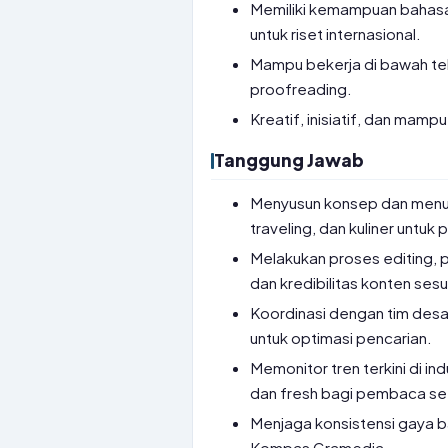
Memiliki kemampuan bahasa 
untuk riset internasional.
Mampu bekerja di bawah teka
proofreading.
Kreatif, inisiatif, dan mam
Tanggung Jawab
Menyusun konsep dan menulis
traveling, dan kuliner untuk
Melakukan proses editing, p
dan kredibilitas konten ses
Koordinasi dengan tim desa
untuk optimasi pencarian.
Memonitor tren terkini di in
dan fresh bagi pembaca set
Menjaga konsistensi gaya b
Kompas Gramedia.