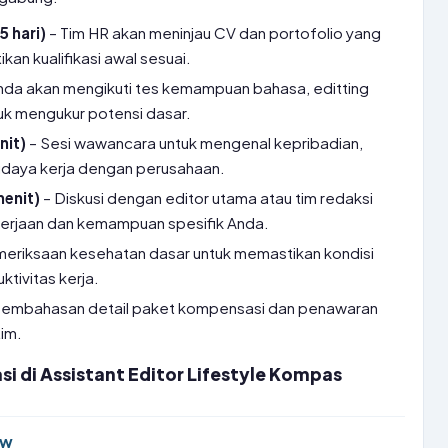
5 hari)
– Tim HR akan meninjau CV dan portofolio yang
kan kualifikasi awal sesuai.
nda akan mengikuti tes kemampuan bahasa, editting
tuk mengukur potensi dasar.
nit)
– Sesi wawancara untuk mengenal kepribadian,
udaya kerja dengan perusahaan.
menit)
– Diskusi dengan editor utama atau tim redaksi
erjaan dan kemampuan spesifik Anda.
eriksaan kesehatan dasar untuk memastikan kondisi
ktivitas kerja.
Pembahasan detail paket kompensasi dan penawaran
im.
si di Assistant Editor Lifestyle Kompas
ew