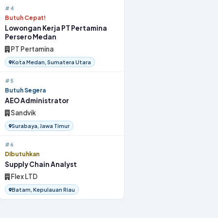
#4
Butuh Cepat!
Lowongan Kerja PT Pertamina
Persero Medan
PT Pertamina
Kota Medan, Sumatera Utara
#5
Butuh Segera
AEO Administrator
Sandvik
Surabaya, Jawa Timur
#6
Dibutuhkan
Supply Chain Analyst
Flex LTD
Batam, Kepulauan Riau