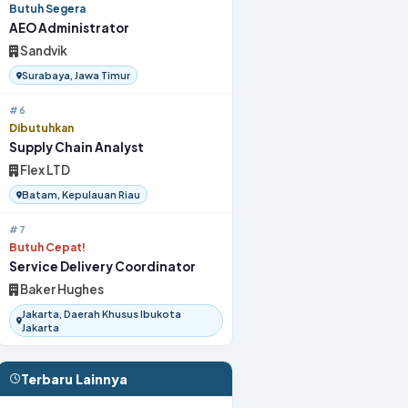
Butuh Segera
AEO Administrator
Sandvik
Surabaya, Jawa Timur
#6
Dibutuhkan
Supply Chain Analyst
Flex LTD
Batam, Kepulauan Riau
#7
Butuh Cepat!
Service Delivery Coordinator
Baker Hughes
Jakarta, Daerah Khusus Ibukota
Jakarta
Terbaru Lainnya