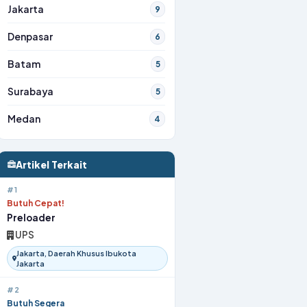
Jakarta
9
Denpasar
6
Batam
5
Surabaya
5
Medan
4
Artikel Terkait
#1
Butuh Cepat!
Preloader
UPS
Jakarta, Daerah Khusus Ibukota
Jakarta
#2
Butuh Segera