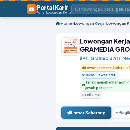
Portal Karir
Portal Lowongan Kerja
Home
Lowongan Kerja
Lowongan Ke
Lowongan Kerja
GRAMEDIA GROU
PT. Gramedia Asri Me
Lowongan Kerja Assistan
Bekasi, Jawa Barat
Terlalu menekankan nomina
jawab pekerjaan.
Full Time
Lamar Sekarang
Bagi