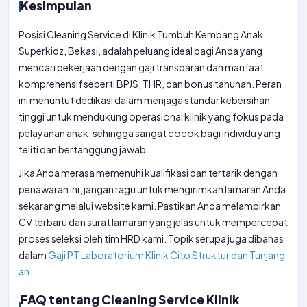
Kesimpulan
Posisi Cleaning Service di Klinik Tumbuh Kembang Anak
Superkidz, Bekasi, adalah peluang ideal bagi Anda yang
mencari pekerjaan dengan gaji transparan dan manfaat
komprehensif seperti BPJS, THR, dan bonus tahunan. Peran
ini menuntut dedikasi dalam menjaga standar kebersihan
tinggi untuk mendukung operasional klinik yang fokus pada
pelayanan anak, sehingga sangat cocok bagi individu yang
teliti dan bertanggung jawab.
Jika Anda merasa memenuhi kualifikasi dan tertarik dengan
penawaran ini, jangan ragu untuk mengirimkan lamaran Anda
sekarang melalui website kami. Pastikan Anda melampirkan
CV terbaru dan surat lamaran yang jelas untuk mempercepat
proses seleksi oleh tim HRD kami. Topik serupa juga dibahas
dalam
Gaji PT Laboratorium Klinik Cito Struktur dan Tunjang
an
.
FAQ tentang Cleaning Service Klinik