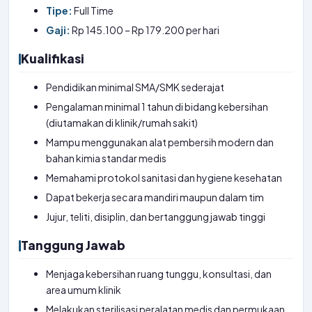
Tipe:
Full Time
Gaji:
Rp 145.100 – Rp 179.200 per hari
Kualifikasi
Pendidikan minimal SMA/SMK sederajat
Pengalaman minimal 1 tahun di bidang kebersihan
(diutamakan di klinik/rumah sakit)
Mampu menggunakan alat pembersih modern dan
bahan kimia standar medis
Memahami protokol sanitasi dan hygiene kesehatan
Dapat bekerja secara mandiri maupun dalam tim
Jujur, teliti, disiplin, dan bertanggung jawab tinggi
Tanggung Jawab
Menjaga kebersihan ruang tunggu, konsultasi, dan
area umum klinik
Melakukan sterilisasi peralatan medis dan permukaan