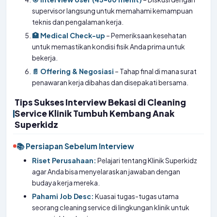
supervisor langsung untuk memahami kemampuan
teknis dan pengalaman kerja.
🏥 Medical Check-up
– Pemeriksaan kesehatan
untuk memastikan kondisi fisik Anda prima untuk
bekerja.
📄 Offering & Negosiasi
– Tahap final di mana surat
penawaran kerja dibahas dan disepakati bersama.
Tips Sukses Interview Bekasi di Cleaning
Service Klinik Tumbuh Kembang Anak
Superkidz
📚 Persiapan Sebelum Interview
Riset Perusahaan:
Pelajari tentang Klinik Superkidz
agar Anda bisa menyelaraskan jawaban dengan
budaya kerja mereka.
Pahami Job Desc:
Kuasai tugas-tugas utama
seorang cleaning service di lingkungan klinik untuk