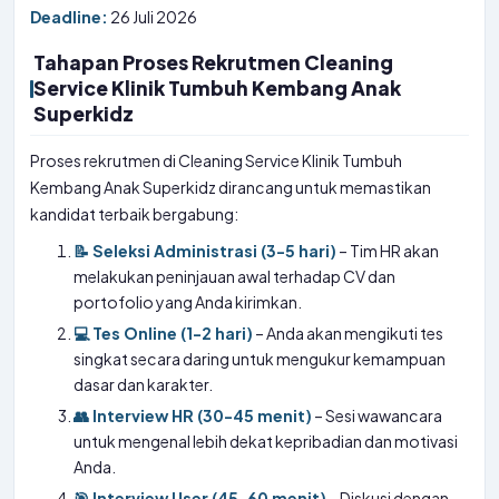
Deadline:
26 Juli 2026
Tahapan Proses Rekrutmen Cleaning
Service Klinik Tumbuh Kembang Anak
Superkidz
Proses rekrutmen di Cleaning Service Klinik Tumbuh
Kembang Anak Superkidz dirancang untuk memastikan
kandidat terbaik bergabung:
📝 Seleksi Administrasi (3-5 hari)
– Tim HR akan
melakukan peninjauan awal terhadap CV dan
portofolio yang Anda kirimkan.
💻 Tes Online (1-2 hari)
– Anda akan mengikuti tes
singkat secara daring untuk mengukur kemampuan
dasar dan karakter.
👥 Interview HR (30-45 menit)
– Sesi wawancara
untuk mengenal lebih dekat kepribadian dan motivasi
Anda.
🎯 Interview User (45-60 menit)
– Diskusi dengan