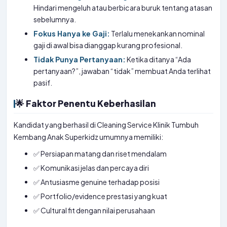
Hindari mengeluh atau berbicara buruk tentang atasan
sebelumnya.
Fokus Hanya ke Gaji:
Terlalu menekankan nominal
gaji di awal bisa dianggap kurang profesional.
Tidak Punya Pertanyaan:
Ketika ditanya “Ada
pertanyaan?”, jawaban “tidak” membuat Anda terlihat
pasif.
🌟 Faktor Penentu Keberhasilan
Kandidat yang berhasil di Cleaning Service Klinik Tumbuh
Kembang Anak Superkidz umumnya memiliki:
✅ Persiapan matang dan riset mendalam
✅ Komunikasi jelas dan percaya diri
✅ Antusiasme genuine terhadap posisi
✅ Portfolio/evidence prestasi yang kuat
✅ Cultural fit dengan nilai perusahaan