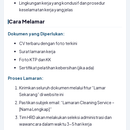
Lingkungan kerja yang kondusif dan prosedur
keselamatan kerja yang jelas
Cara Melamar
Dokumen yang Diperlukan:
CV terbaru dengan foto terkini
Surat lamaran kerja
Foto KTP dan KK
Sertifikat pelatihan kebersihan (jika ada)
Proses Lamaran:
Kirimkan seluruh dokumen melalui fitur “Lamar
Sekarang” di website ini
Pastikan subjek email: “Lamaran Cleaning Service –
[Nama Lengkap]”
Tim HRD akan melakukan seleksi administrasi dan
wawancara dalam waktu 3-5 hari kerja