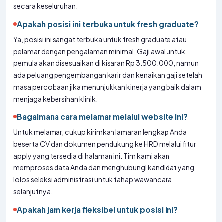
secara keseluruhan.
Apakah posisi ini terbuka untuk fresh graduate?
Ya, posisi ini sangat terbuka untuk fresh graduate atau
pelamar dengan pengalaman minimal. Gaji awal untuk
pemula akan disesuaikan di kisaran Rp 3.500.000, namun
ada peluang pengembangan karir dan kenaikan gaji setelah
masa percobaan jika menunjukkan kinerja yang baik dalam
menjaga kebersihan klinik.
Bagaimana cara melamar melalui website ini?
Untuk melamar, cukup kirimkan lamaran lengkap Anda
beserta CV dan dokumen pendukung ke HRD melalui fitur
apply yang tersedia di halaman ini. Tim kami akan
memproses data Anda dan menghubungi kandidat yang
lolos seleksi administrasi untuk tahap wawancara
selanjutnya.
Apakah jam kerja fleksibel untuk posisi ini?