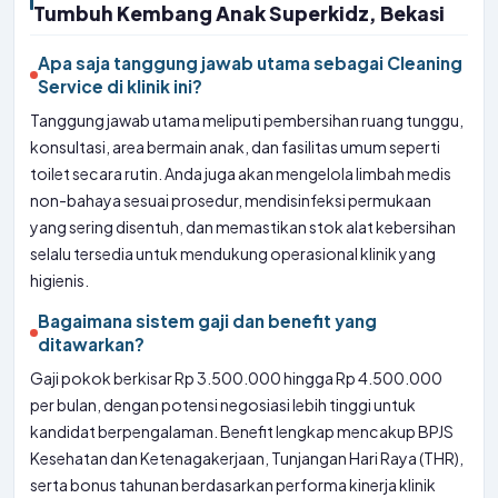
Tumbuh Kembang Anak Superkidz, Bekasi
Apa saja tanggung jawab utama sebagai Cleaning
Service di klinik ini?
Tanggung jawab utama meliputi pembersihan ruang tunggu,
konsultasi, area bermain anak, dan fasilitas umum seperti
toilet secara rutin. Anda juga akan mengelola limbah medis
non-bahaya sesuai prosedur, mendisinfeksi permukaan
yang sering disentuh, dan memastikan stok alat kebersihan
selalu tersedia untuk mendukung operasional klinik yang
higienis.
Bagaimana sistem gaji dan benefit yang
ditawarkan?
Gaji pokok berkisar Rp 3.500.000 hingga Rp 4.500.000
per bulan, dengan potensi negosiasi lebih tinggi untuk
kandidat berpengalaman. Benefit lengkap mencakup BPJS
Kesehatan dan Ketenagakerjaan, Tunjangan Hari Raya (THR),
serta bonus tahunan berdasarkan performa kinerja klinik