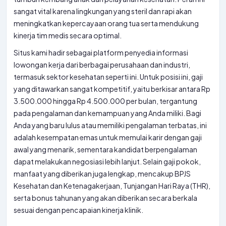
sangat vital karena lingkungan yang steril dan rapi akan
meningkatkan kepercayaan orang tua serta mendukung
kinerja tim medis secara optimal.
Situs kami hadir sebagai platform penyedia informasi
lowongan kerja dari berbagai perusahaan dan industri,
termasuk sektor kesehatan seperti ini. Untuk posisi ini, gaji
yang ditawarkan sangat kompetitif, yaitu berkisar antara Rp
3.500.000 hingga Rp 4.500.000 per bulan, tergantung
pada pengalaman dan kemampuan yang Anda miliki. Bagi
Anda yang baru lulus atau memiliki pengalaman terbatas, ini
adalah kesempatan emas untuk memulai karir dengan gaji
awal yang menarik, sementara kandidat berpengalaman
dapat melakukan negosiasi lebih lanjut. Selain gaji pokok,
manfaat yang diberikan juga lengkap, mencakup BPJS
Kesehatan dan Ketenagakerjaan, Tunjangan Hari Raya (THR),
serta bonus tahunan yang akan diberikan secara berkala
sesuai dengan pencapaian kinerja klinik.