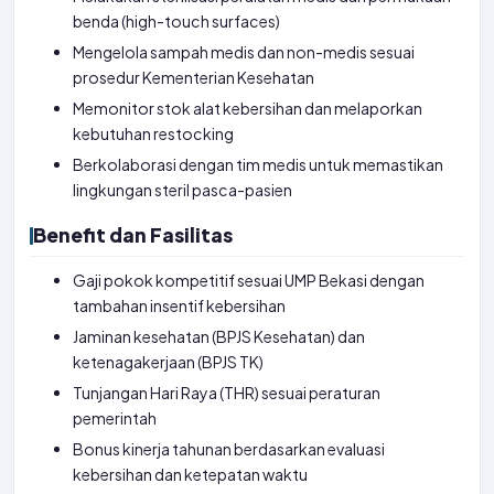
benda (high-touch surfaces)
Mengelola sampah medis dan non-medis sesuai
prosedur Kementerian Kesehatan
Memonitor stok alat kebersihan dan melaporkan
kebutuhan restocking
Berkolaborasi dengan tim medis untuk memastikan
lingkungan steril pasca-pasien
Benefit dan Fasilitas
Gaji pokok kompetitif sesuai UMP Bekasi dengan
tambahan insentif kebersihan
Jaminan kesehatan (BPJS Kesehatan) dan
ketenagakerjaan (BPJS TK)
Tunjangan Hari Raya (THR) sesuai peraturan
pemerintah
Bonus kinerja tahunan berdasarkan evaluasi
kebersihan dan ketepatan waktu