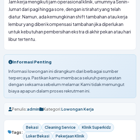
Jam kerja mengikuti jam operasional klinik, umumnya Senin-
Jumat dari pagi hingga sore, dengan istirahat yang telah
diatur. Namun, ada kemungkinan shift tambahan atau kerja
lembur yang diberi kompensasi tambahan jika diperlukan
untuk kebutuhan pembersihan ekstra di akhir pekan atau hari
libur tertentu.
Informasi Penting
Informasi lowongan ini dirangkum dari berbagai sumber
terpercaya. Pastikan kamu membaca seluruh persyaratan
dengan seksama sebelum melamar. Kami tidak memungut
biaya apapun dalam proses rekrutmen ini.
Penulis:
admin
Kategori:
Lowongan Kerja
Bekasi
Cleaning Service
Klinik Superkidz
Tags:
Loker Bekasi
Pekerjaan Klinik