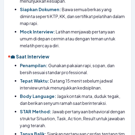
menunjukkan kesiapan.
Siapkan Dokumen:
Bawa semua berkas yang
diminta seperti KTP, KK, dan sertifikat pelatihan dalam
map rapi.
Mock Interview:
Latihan menjawab pertanyaan
umum di depan cermin atau dengan teman untuk
melatih percaya diri.
💼 Saat Interview
Penampilan:
Gunakan pakaian rapi, sopan, dan
bersih sesuai standar professional.
Tepat Waktu:
Datang 15 menit sebelum jadwal
interview untuk menunjukkan kedisiplinan.
Body Language:
Jaga kontak mata, duduk tegak,
dan berikan senyum ramah saat berinteraksi.
STAR Method:
Jawab pertanyaan behavioral dengan
struktur Situation, Task, Action, Result untuk jawaban
yang terarah.
Tanya Balik:
Siapkan pertanyaan cerdas tentang tim