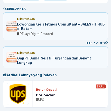
SEBELUMNYA
Dibutuhkan
Lowongan Kerja Fitness Consultant - SALES FIT HUB
di Batam
PT Jaya Digital Properti
BERIKUTNYA
Dibutuhkan
Gaji PT Damai Sejati: Tunjangan dan Benefit
Lengkap
Artikel Lainnya yang Relevan
BARU
Butuh Cepat!
Preloader
UPS