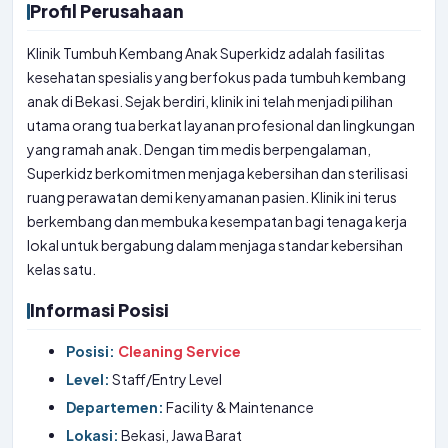
Profil Perusahaan
Klinik Tumbuh Kembang Anak Superkidz adalah fasilitas
kesehatan spesialis yang berfokus pada tumbuh kembang
anak di Bekasi. Sejak berdiri, klinik ini telah menjadi pilihan
utama orang tua berkat layanan profesional dan lingkungan
yang ramah anak. Dengan tim medis berpengalaman,
Superkidz berkomitmen menjaga kebersihan dan sterilisasi
ruang perawatan demi kenyamanan pasien. Klinik ini terus
berkembang dan membuka kesempatan bagi tenaga kerja
lokal untuk bergabung dalam menjaga standar kebersihan
kelas satu.
Informasi Posisi
Posisi:
Cleaning Service
Level:
Staff/Entry Level
Departemen:
Facility & Maintenance
Lokasi:
Bekasi, Jawa Barat