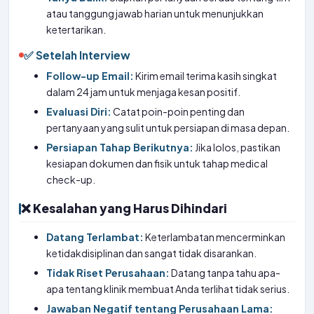
atau tanggung jawab harian untuk menunjukkan
ketertarikan.
✅ Setelah Interview
Follow-up Email:
Kirim email terima kasih singkat
dalam 24 jam untuk menjaga kesan positif.
Evaluasi Diri:
Catat poin-poin penting dan
pertanyaan yang sulit untuk persiapan di masa depan.
Persiapan Tahap Berikutnya:
Jika lolos, pastikan
kesiapan dokumen dan fisik untuk tahap medical
check-up.
❌ Kesalahan yang Harus Dihindari
Datang Terlambat:
Keterlambatan mencerminkan
ketidakdisiplinan dan sangat tidak disarankan.
Tidak Riset Perusahaan:
Datang tanpa tahu apa-
apa tentang klinik membuat Anda terlihat tidak serius.
Jawaban Negatif tentang Perusahaan Lama: