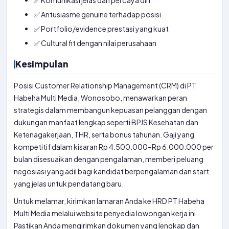
✅ Komunikasi jelas dan percaya diri
✅ Antusiasme genuine terhadap posisi
✅ Portfolio/evidence prestasi yang kuat
✅ Cultural fit dengan nilai perusahaan
Kesimpulan
Posisi Customer Relationship Management (CRM) di PT
Habeha Multi Media, Wonosobo, menawarkan peran
strategis dalam membangun kepuasan pelanggan dengan
dukungan manfaat lengkap seperti BPJS Kesehatan dan
Ketenagakerjaan, THR, serta bonus tahunan. Gaji yang
kompetitif dalam kisaran Rp 4.500.000–Rp 6.000.000 per
bulan disesuaikan dengan pengalaman, memberi peluang
negosiasi yang adil bagi kandidat berpengalaman dan start
yang jelas untuk pendatang baru.
Untuk melamar, kirimkan lamaran Anda ke HRD PT Habeha
Multi Media melalui website penyedia lowongan kerja ini.
Pastikan Anda mengirimkan dokumen yang lengkap dan