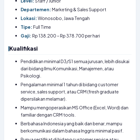
Level:
Staff / Junior
Departemen:
Marketing & Sales Support
Lokasi:
Wonosobo, Jawa Tengah
Tipe:
Full Time
Gaji:
Rp 138.200 – Rp 378.700 per hari
Kualifikasi
Pendidikan minimal D3/S1 semua jurusan, lebih disukai
dari bidang Ilmu Komunikasi, Manajemen, atau
Psikologi.
Pengalaman minimal 1 tahun di bidang customer
service, sales support, atau CRM (fresh graduate
dipersilakan melamar).
Mampu mengoperasikan MS Office (Excel, Word) dan
familiar dengan CRM tools.
Berbahasa Indonesia yang baik dan benar, mampu
berkomunikasi dalam bahasa Inggris minimal pasif.
Punya sertifikat di bidang customer service atau