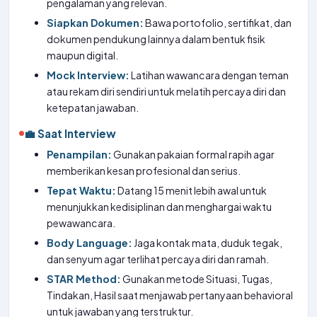
pengalaman yang relevan.
Siapkan Dokumen:
Bawa portofolio, sertifikat, dan
dokumen pendukung lainnya dalam bentuk fisik
maupun digital.
Mock Interview:
Latihan wawancara dengan teman
atau rekam diri sendiri untuk melatih percaya diri dan
ketepatan jawaban.
💼 Saat Interview
Penampilan:
Gunakan pakaian formal rapih agar
memberikan kesan profesional dan serius.
Tepat Waktu:
Datang 15 menit lebih awal untuk
menunjukkan kedisiplinan dan menghargai waktu
pewawancara.
Body Language:
Jaga kontak mata, duduk tegak,
dan senyum agar terlihat percaya diri dan ramah.
STAR Method:
Gunakan metode Situasi, Tugas,
Tindakan, Hasil saat menjawab pertanyaan behavioral
untuk jawaban yang terstruktur.