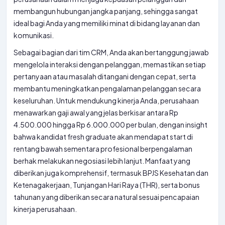
membangun hubungan jangka panjang, sehingga sangat
ideal bagi Anda yang memiliki minat di bidang layanan dan
komunikasi.
Sebagai bagian dari tim CRM, Anda akan bertanggung jawab
mengelola interaksi dengan pelanggan, memastikan setiap
pertanyaan atau masalah ditangani dengan cepat, serta
membantu meningkatkan pengalaman pelanggan secara
keseluruhan. Untuk mendukung kinerja Anda, perusahaan
menawarkan gaji awal yang jelas berkisar antara Rp
4.500.000 hingga Rp 6.000.000 per bulan, dengan insight
bahwa kandidat fresh graduate akan mendapat start di
rentang bawah sementara profesional berpengalaman
berhak melakukan negosiasi lebih lanjut. Manfaat yang
diberikan juga komprehensif, termasuk BPJS Kesehatan dan
Ketenagakerjaan, Tunjangan Hari Raya (THR), serta bonus
tahunan yang diberikan secara natural sesuai pencapaian
kinerja perusahaan.