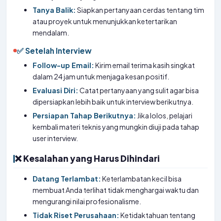
Tanya Balik:
Siapkan pertanyaan cerdas tentang tim
atau proyek untuk menunjukkan ketertarikan
mendalam.
✅ Setelah Interview
Follow-up Email:
Kirim email terima kasih singkat
dalam 24 jam untuk menjaga kesan positif.
Evaluasi Diri:
Catat pertanyaan yang sulit agar bisa
dipersiapkan lebih baik untuk interview berikutnya.
Persiapan Tahap Berikutnya:
Jika lolos, pelajari
kembali materi teknis yang mungkin diuji pada tahap
user interview.
❌ Kesalahan yang Harus Dihindari
Datang Terlambat:
Keterlambatan kecil bisa
membuat Anda terlihat tidak menghargai waktu dan
mengurangi nilai profesionalisme.
Tidak Riset Perusahaan:
Ketidaktahuan tentang