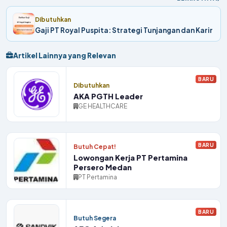
Dibutuhkan
Gaji PT Royal Puspita: Strategi Tunjangan dan Karir
Artikel Lainnya yang Relevan
BARU
Dibutuhkan
AKA PGTH Leader
GE HEALTHCARE
BARU
Butuh Cepat!
Lowongan Kerja PT Pertamina
Persero Medan
PT Pertamina
BARU
Butuh Segera