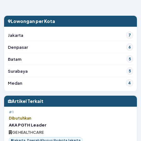
Lowongan per Kota
Jakarta
7
Denpasar
6
Batam
5
Surabaya
5
Medan
4
Artikel Terkait
#1
Dibutuhkan
AKA PGTH Leader
GE HEALTHCARE
Jakarta, Daerah Khusus Ibukota Jakarta