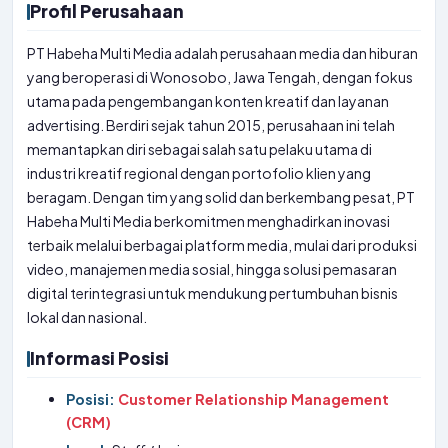
Profil Perusahaan
PT Habeha Multi Media adalah perusahaan media dan hiburan
yang beroperasi di Wonosobo, Jawa Tengah, dengan fokus
utama pada pengembangan konten kreatif dan layanan
advertising. Berdiri sejak tahun 2015, perusahaan ini telah
memantapkan diri sebagai salah satu pelaku utama di
industri kreatif regional dengan portofolio klien yang
beragam. Dengan tim yang solid dan berkembang pesat, PT
Habeha Multi Media berkomitmen menghadirkan inovasi
terbaik melalui berbagai platform media, mulai dari produksi
video, manajemen media sosial, hingga solusi pemasaran
digital terintegrasi untuk mendukung pertumbuhan bisnis
lokal dan nasional.
Informasi Posisi
Posisi:
Customer Relationship Management
(CRM)