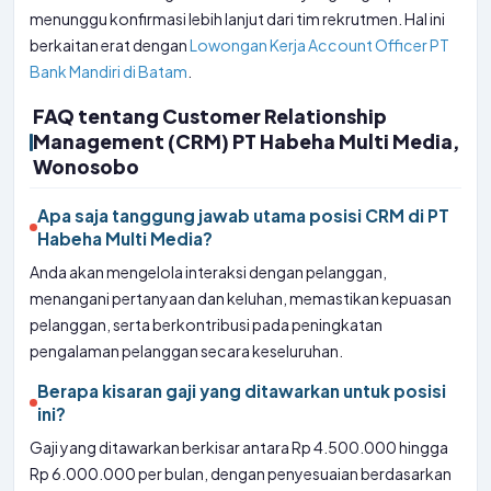
menunggu konfirmasi lebih lanjut dari tim rekrutmen. Hal ini
berkaitan erat dengan
Lowongan Kerja Account Officer PT
Bank Mandiri di Batam
.
FAQ tentang Customer Relationship
Management (CRM) PT Habeha Multi Media,
Wonosobo
Apa saja tanggung jawab utama posisi CRM di PT
Habeha Multi Media?
Anda akan mengelola interaksi dengan pelanggan,
menangani pertanyaan dan keluhan, memastikan kepuasan
pelanggan, serta berkontribusi pada peningkatan
pengalaman pelanggan secara keseluruhan.
Berapa kisaran gaji yang ditawarkan untuk posisi
ini?
Gaji yang ditawarkan berkisar antara Rp 4.500.000 hingga
Rp 6.000.000 per bulan, dengan penyesuaian berdasarkan