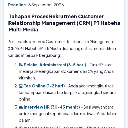
Deadline:
3 September 2026
Tahapan Proses Rekrutmen Customer
Relationship Management (CRM) PT Habeha
Multi Media
Proses rekrutmen di Customer Relationship Management
(CRM) PT Habeha Multi Media dirancang untuk memastikan
kandidat terbaik bergabung:
📝 Seleksi Administrasi (3-5 hari)
– Tim HR akan
meninjau kelengkapan dokumen dan CV yang Anda
kirimkan.
💻 Tes Online (1-2 hari)
– Anda akan mengikuti tes
kemampuan dasar atau tes psikologi singkat secara
online.
👥 Interview HR (30-45 menit)
– Sesi wawancara
untuk mengenal kepribadian dan motivasi Anda lebih
dalam.