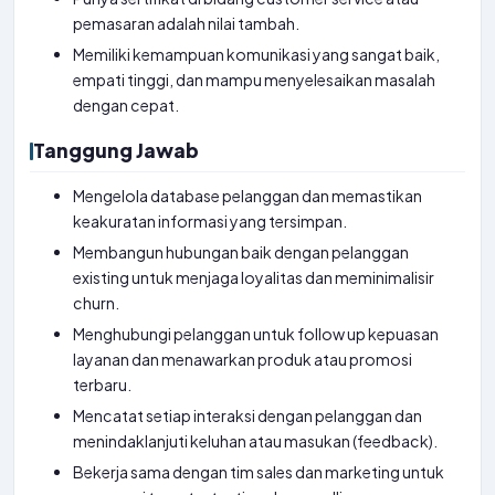
pemasaran adalah nilai tambah.
Memiliki kemampuan komunikasi yang sangat baik,
empati tinggi, dan mampu menyelesaikan masalah
dengan cepat.
Tanggung Jawab
Mengelola database pelanggan dan memastikan
keakuratan informasi yang tersimpan.
Membangun hubungan baik dengan pelanggan
existing untuk menjaga loyalitas dan meminimalisir
churn.
Menghubungi pelanggan untuk follow up kepuasan
layanan dan menawarkan produk atau promosi
terbaru.
Mencatat setiap interaksi dengan pelanggan dan
menindaklanjuti keluhan atau masukan (feedback).
Bekerja sama dengan tim sales dan marketing untuk