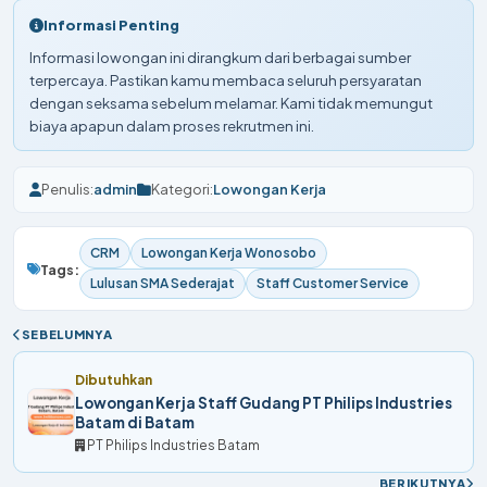
Informasi Penting
Informasi lowongan ini dirangkum dari berbagai sumber
terpercaya. Pastikan kamu membaca seluruh persyaratan
dengan seksama sebelum melamar. Kami tidak memungut
biaya apapun dalam proses rekrutmen ini.
Penulis:
admin
Kategori:
Lowongan Kerja
CRM
Lowongan Kerja Wonosobo
Tags:
Lulusan SMA Sederajat
Staff Customer Service
SEBELUMNYA
Dibutuhkan
Lowongan Kerja Staff Gudang PT Philips Industries
Batam di Batam
PT Philips Industries Batam
BERIKUTNYA