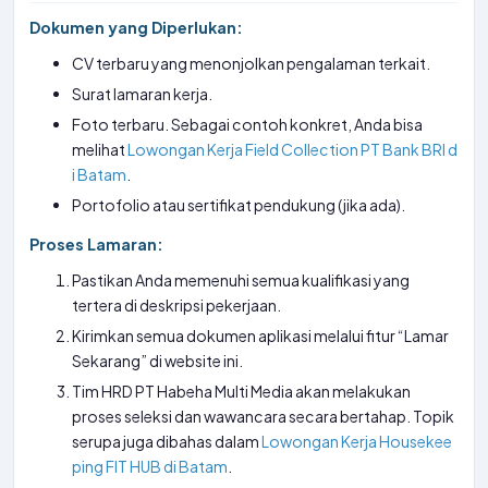
Dokumen yang Diperlukan:
CV terbaru yang menonjolkan pengalaman terkait.
Surat lamaran kerja.
Foto terbaru. Sebagai contoh konkret, Anda bisa
melihat
Lowongan Kerja Field Collection PT Bank BRI d
i Batam
.
Portofolio atau sertifikat pendukung (jika ada).
Proses Lamaran:
Pastikan Anda memenuhi semua kualifikasi yang
tertera di deskripsi pekerjaan.
Kirimkan semua dokumen aplikasi melalui fitur “Lamar
Sekarang” di website ini.
Tim HRD PT Habeha Multi Media akan melakukan
proses seleksi dan wawancara secara bertahap. Topik
serupa juga dibahas dalam
Lowongan Kerja Housekee
ping FIT HUB di Batam
.