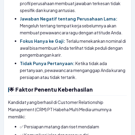
profil perusahaan membuat jawaban terkesan tidak
spesifik dan kurang antusias.
Jawaban Negatif tentang Perusahaan Lama:
Mengeluh tentang tempat kerja sebelumnya akan
membuat pewawancara ragu dengan attitude Anda.
Fokus Hanya ke Gaji:
Terlalu menekankan nominal di
awal bisa membuat Anda terlihat tidak peduli dengan
pengembangan karir.
Tidak Punya Pertanyaan:
Ketika tidak ada
pertanyaan, pewawancara menganggap Anda kurang
persiapan atau tidak tertarik.
🌟 Faktor Penentu Keberhasilan
Kandidat yang berhasil di Customer Relationship
Management (CRM) PT Habeha Multi Media umumnya
memiliki:
✅ Persiapan matang dan riset mendalam