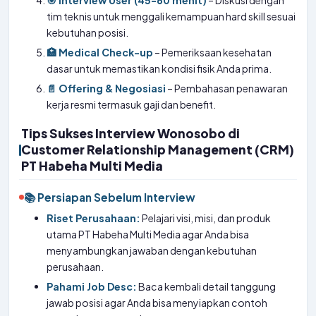
🎯 Interview User (45-60 menit)
– Diskusi dengan
tim teknis untuk menggali kemampuan hard skill sesuai
kebutuhan posisi.
🏥 Medical Check-up
– Pemeriksaan kesehatan
dasar untuk memastikan kondisi fisik Anda prima.
📄 Offering & Negosiasi
– Pembahasan penawaran
kerja resmi termasuk gaji dan benefit.
Tips Sukses Interview Wonosobo di
Customer Relationship Management (CRM)
PT Habeha Multi Media
📚 Persiapan Sebelum Interview
Riset Perusahaan:
Pelajari visi, misi, dan produk
utama PT Habeha Multi Media agar Anda bisa
menyambungkan jawaban dengan kebutuhan
perusahaan.
Pahami Job Desc:
Baca kembali detail tanggung
jawab posisi agar Anda bisa menyiapkan contoh