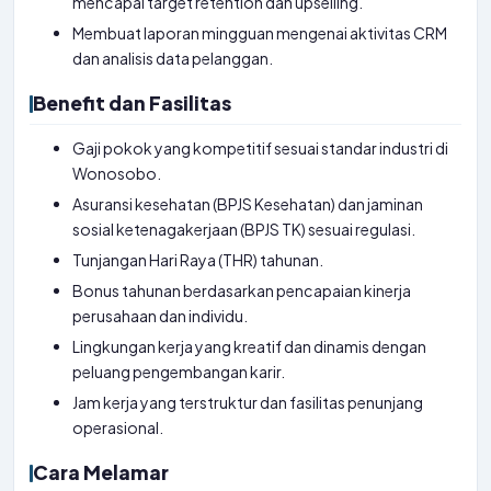
mencapai target retention dan upselling.
Membuat laporan mingguan mengenai aktivitas CRM
dan analisis data pelanggan.
Benefit dan Fasilitas
Gaji pokok yang kompetitif sesuai standar industri di
Wonosobo.
Asuransi kesehatan (BPJS Kesehatan) dan jaminan
sosial ketenagakerjaan (BPJS TK) sesuai regulasi.
Tunjangan Hari Raya (THR) tahunan.
Bonus tahunan berdasarkan pencapaian kinerja
perusahaan dan individu.
Lingkungan kerja yang kreatif dan dinamis dengan
peluang pengembangan karir.
Jam kerja yang terstruktur dan fasilitas penunjang
operasional.
Cara Melamar