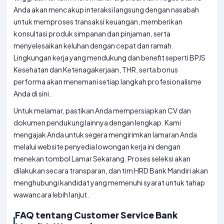
Anda akan mencakup interaksi langsung dengan nasabah
untuk memproses transaksi keuangan, memberikan
konsultasi produk simpanan dan pinjaman, serta
menyelesaikan keluhan dengan cepat dan ramah.
Lingkungan kerja yang mendukung dan benefit seperti BPJS
Kesehatan dan Ketenagakerjaan, THR, serta bonus
performa akan menemani setiap langkah profesionalisme
Anda di sini.
Untuk melamar, pastikan Anda mempersiapkan CV dan
dokumen pendukung lainnya dengan lengkap. Kami
mengajak Anda untuk segera mengirimkan lamaran Anda
melalui website penyedia lowongan kerja ini dengan
menekan tombol Lamar Sekarang. Proses seleksi akan
dilakukan secara transparan, dan tim HRD Bank Mandiri akan
menghubungi kandidat yang memenuhi syarat untuk tahap
wawancara lebih lanjut.
FAQ tentang Customer Service Bank