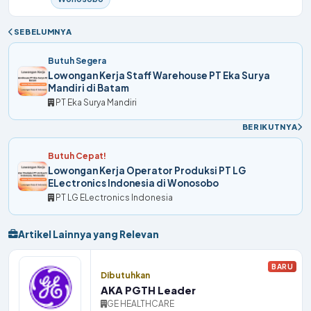
SEBELUMNYA
Butuh Segera
Lowongan Kerja Staff Warehouse PT Eka Surya
Mandiri di Batam
PT Eka Surya Mandiri
BERIKUTNYA
Butuh Cepat!
Lowongan Kerja Operator Produksi PT LG
ELectronics Indonesia di Wonosobo
PT LG ELectronics Indonesia
Artikel Lainnya yang Relevan
BARU
Dibutuhkan
AKA PGTH Leader
GE HEALTHCARE