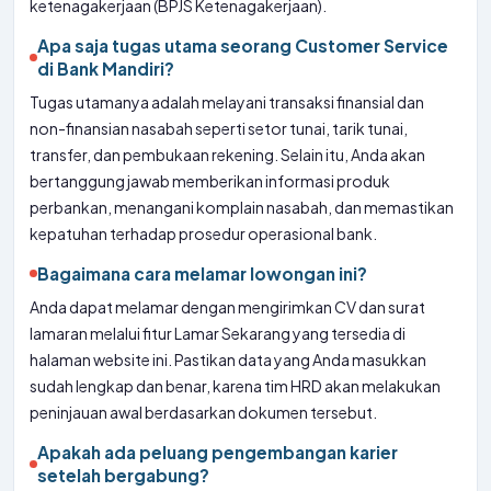
ketenagakerjaan (BPJS Ketenagakerjaan).
Apa saja tugas utama seorang Customer Service
di Bank Mandiri?
Tugas utamanya adalah melayani transaksi finansial dan
non-finansian nasabah seperti setor tunai, tarik tunai,
transfer, dan pembukaan rekening. Selain itu, Anda akan
bertanggung jawab memberikan informasi produk
perbankan, menangani komplain nasabah, dan memastikan
kepatuhan terhadap prosedur operasional bank.
Bagaimana cara melamar lowongan ini?
Anda dapat melamar dengan mengirimkan CV dan surat
lamaran melalui fitur Lamar Sekarang yang tersedia di
halaman website ini. Pastikan data yang Anda masukkan
sudah lengkap dan benar, karena tim HRD akan melakukan
peninjauan awal berdasarkan dokumen tersebut.
Apakah ada peluang pengembangan karier
setelah bergabung?