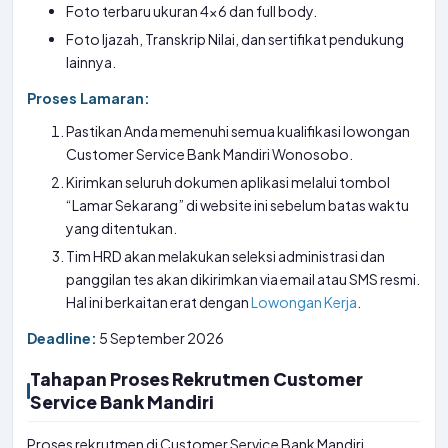
Foto terbaru ukuran 4×6 dan full body.
Foto Ijazah, Transkrip Nilai, dan sertifikat pendukung
lainnya.
Proses Lamaran:
Pastikan Anda memenuhi semua kualifikasi lowongan
Customer Service Bank Mandiri Wonosobo.
Kirimkan seluruh dokumen aplikasi melalui tombol
“Lamar Sekarang” di website ini sebelum batas waktu
yang ditentukan.
Tim HRD akan melakukan seleksi administrasi dan
panggilan tes akan dikirimkan via email atau SMS resmi.
Hal ini berkaitan erat dengan
Lowongan Kerja
.
Deadline:
5 September 2026
Tahapan Proses Rekrutmen Customer
Service Bank Mandiri
Proses rekrutmen di Customer Service Bank Mandiri