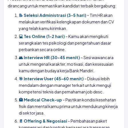
dirancang untuk memastikan kandidat terbaik bergabung:
📝 Seleksi Administrasi (3-5 hari)
– Tim HR akan
melakukan verifikasi kelengkapan dokumen dan CV
yang telah kamu kirimkan.
💻 Tes Online (1-2 hari)
– Kamu akan mengikuti
serangkaian tes psikologi dan pengetahuan dasar
perbankan secara online.
👥 Interview HR (30-45 menit)
– Sesi wawancara
untuk mengenal karakter, motivasi, dan kesesuaian
kamu dengan budaya kerja Bank Mandiri.
🎯 Interview User (45-60 menit)
– Diskusi lebih
mendalam dengan manager terkait untuk menguji
kompetensi teknis dan pemahaman job desc.
🏥 Medical Check-up
– Pastikan kondisi kesehatan
fisik dan mental kamu prima untuk mendukung kinerja
di sektor jasa.
📄 Offering & Negosiasi
– Pembahasan paket
kompensasi dan kontrak kerja secara transparan