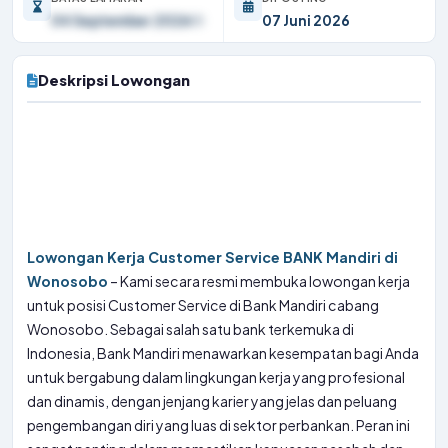
04 September 2026
07 Juni 2026
Deskripsi Lowongan
Lowongan Kerja Customer Service BANK Mandiri di
Wonosobo
– Kami secara resmi membuka lowongan kerja
untuk posisi Customer Service di Bank Mandiri cabang
Wonosobo. Sebagai salah satu bank terkemuka di
Indonesia, Bank Mandiri menawarkan kesempatan bagi Anda
untuk bergabung dalam lingkungan kerja yang profesional
dan dinamis, dengan jenjang karier yang jelas dan peluang
pengembangan diri yang luas di sektor perbankan. Peran ini