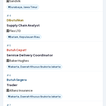
Sandvik
Surabaya, Jawa Timur
#4
Dibutuhkan
Supply Chain Analyst
Flex LTD
Batam, Kepulauan Riau
#5
Butuh Cepat!
Service Delivery Coordinator
Baker Hughes
Jakarta, Daerah Khusus Ibukota Jakarta
#6
Butuh Segera
Trader
Allianz Insurance
Jakarta, Daerah Khusus Ibukota Jakarta
#7