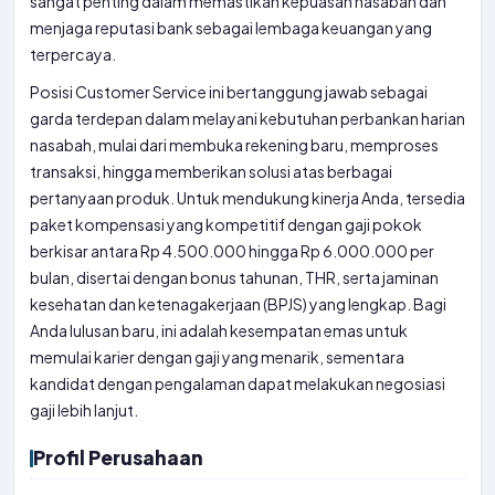
sangat penting dalam memastikan kepuasan nasabah dan
menjaga reputasi bank sebagai lembaga keuangan yang
terpercaya.
Posisi Customer Service ini bertanggung jawab sebagai
garda terdepan dalam melayani kebutuhan perbankan harian
nasabah, mulai dari membuka rekening baru, memproses
transaksi, hingga memberikan solusi atas berbagai
pertanyaan produk. Untuk mendukung kinerja Anda, tersedia
paket kompensasi yang kompetitif dengan gaji pokok
berkisar antara Rp 4.500.000 hingga Rp 6.000.000 per
bulan, disertai dengan bonus tahunan, THR, serta jaminan
kesehatan dan ketenagakerjaan (BPJS) yang lengkap. Bagi
Anda lulusan baru, ini adalah kesempatan emas untuk
memulai karier dengan gaji yang menarik, sementara
kandidat dengan pengalaman dapat melakukan negosiasi
gaji lebih lanjut.
Profil Perusahaan