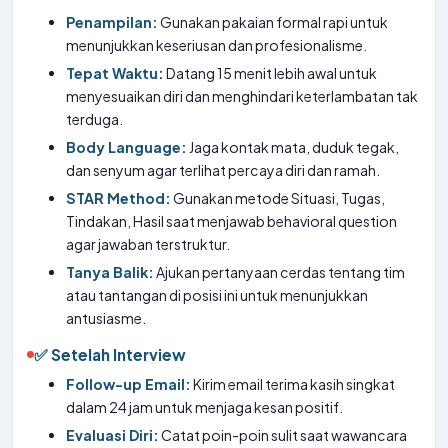
Penampilan:
Gunakan pakaian formal rapi untuk
menunjukkan keseriusan dan profesionalisme.
Tepat Waktu:
Datang 15 menit lebih awal untuk
menyesuaikan diri dan menghindari keterlambatan tak
terduga.
Body Language:
Jaga kontak mata, duduk tegak,
dan senyum agar terlihat percaya diri dan ramah.
STAR Method:
Gunakan metode Situasi, Tugas,
Tindakan, Hasil saat menjawab behavioral question
agar jawaban terstruktur.
Tanya Balik:
Ajukan pertanyaan cerdas tentang tim
atau tantangan di posisi ini untuk menunjukkan
antusiasme.
✅ Setelah Interview
Follow-up Email:
Kirim email terima kasih singkat
dalam 24 jam untuk menjaga kesan positif.
Evaluasi Diri:
Catat poin-poin sulit saat wawancara