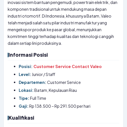
inovasi sistem bantuan pengemudi, powertrain elektrik, dan
komponen tradisional untuk mendukung masa depan
industri otomotif. Di Indonesia, khususnya Batam, Valeo
telah menjadi salah satu pilar industri manufaktur yang
mengekspor produk ke pasar global, menunjukkan
komitmen tinggi terhadap kualitas dan teknologi canggih
dalam setiap lini produksinya.
Informasi Posisi
Posisi:
Customer Service Contact Valeo
Level:
Junior / Staff
Departemen:
Customer Service
Lokasi:
Batam, Kepulauan Riau
Tipe:
Full Time
Gaji:
Rp 138.500 – Rp 291.500 per hari
Kualifikasi