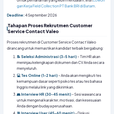
Untuk pemahaman yang lebih mendalam, lihat
Lowon
gan Kerja Field Collection PT Bank BRI di Batam
.
Deadline:
4 September 2026
Tahapan Proses Rekrutmen Customer
Service Contact Valeo
Proses rekrutmen di Customer Service Contact Valeo
dirancang untuk memastikan kandidat terbaik bergabung:
📝 Seleksi Administrasi (3-5 hari)
– Tim HR akan
meninjau kelengkapan dokumen dan CV Anda secara
menyeluruh.
💻 Tes Online (1-2 hari)
– Anda akan mengikuti tes
kemampuan dasar seperti psikotes atau tes bahasa
Inggris melalui link yang dikirimkan.
👥 Interview HR (30-45 menit)
– Sesi wawancara
untuk mengenal karakter, motivasi, dan kesesuaian
Anda dengan budaya perusahaan.
🎯 Interview User (45-60 menit)
– Diskusi