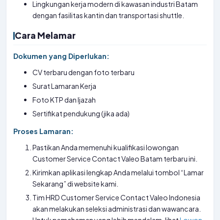
Lingkungan kerja modern di kawasan industri Batam
dengan fasilitas kantin dan transportasi shuttle.
Cara Melamar
Dokumen yang Diperlukan:
CV terbaru dengan foto terbaru
Surat Lamaran Kerja
Foto KTP dan Ijazah
Sertifikat pendukung (jika ada)
Proses Lamaran:
Pastikan Anda memenuhi kualifikasi lowongan
Customer Service Contact Valeo Batam terbaru ini.
Kirimkan aplikasi lengkap Anda melalui tombol “Lamar
Sekarang” di website kami.
Tim HRD Customer Service Contact Valeo Indonesia
akan melakukan seleksi administrasi dan wawancara.