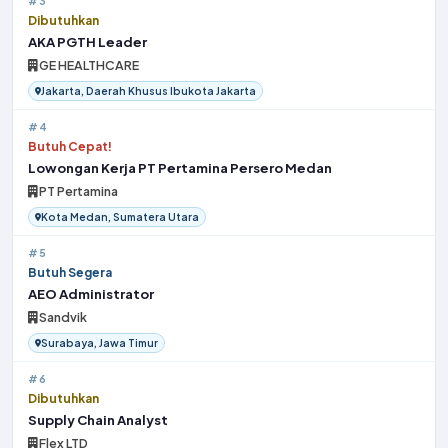
#3
Dibutuhkan
AKA PGTH Leader
GE HEALTHCARE
Jakarta, Daerah Khusus Ibukota Jakarta
#4
Butuh Cepat!
Lowongan Kerja PT Pertamina Persero Medan
PT Pertamina
Kota Medan, Sumatera Utara
#5
Butuh Segera
AEO Administrator
Sandvik
Surabaya, Jawa Timur
#6
Dibutuhkan
Supply Chain Analyst
Flex LTD