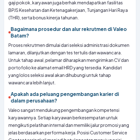
gaji pokok, karyawan juga berhak mendapatkan fasilitas
BPJS Kesehatan dan Ketenagakerjaan, Tunjangan Hari Raya
(THR), serta bonus kinerja tahunan.
Bagaimana prosedur dan alur rekrutmen di Valeo
Batam?
Proses rekrutmen dimulai dari seleksi administrasi dokumen
lamaran, dilanjutkan dengan tes tertulis dan wawancara.
Untuk tahap awal, pelamar diharapkan mengirimkan CV dan
portofolio ke alamat email HRD yang tersedia. Kandidat
yang lolos seleksi awal akan dihubungi untuk tahap
wawancara lebih lanjut.
Apakah ada peluang pengembangan karier di
dalam perusahaan?
Valeo sangat mendukung pengembangan kompetensi
karyawannya. Setiap karyawan berkesempatan untuk
mengikuti pelatihan internal dan memiliki jalur promosi yang
jelas berdasarkan performa kerja. Posisi Customer Service