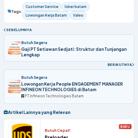
Customer Service
loker batam
Tags:
Lowongan Kerja Batam
Valeo
SEBELUMNYA
Butuh Segera
Gaji PT Setiawan Sedjati: Struktur dan Tunjangan
Lengkap
BERIKUTNYA
Butuh Segera
Lowongan Kerja People ENGAGEMENT MANAGER
INFINEON TECHNOLOGIES di Batam
PT Infineon Technologies Batam
Artikel Lainnya yang Relevan
BARU
Butuh Cepat!
Preloader