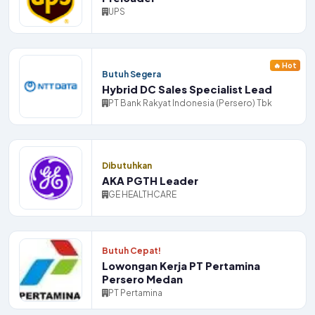
UPS
🔥 Hot
Butuh Segera
Hybrid DC Sales Specialist Lead
PT Bank Rakyat Indonesia (Persero) Tbk
Dibutuhkan
AKA PGTH Leader
GE HEALTHCARE
Butuh Cepat!
Lowongan Kerja PT Pertamina
Persero Medan
PT Pertamina