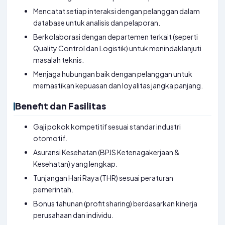
Mencatat setiap interaksi dengan pelanggan dalam
database untuk analisis dan pelaporan.
Berkolaborasi dengan departemen terkait (seperti
Quality Control dan Logistik) untuk menindaklanjuti
masalah teknis.
Menjaga hubungan baik dengan pelanggan untuk
memastikan kepuasan dan loyalitas jangka panjang.
Benefit dan Fasilitas
Gaji pokok kompetitif sesuai standar industri
otomotif.
Asuransi Kesehatan (BPJS Ketenagakerjaan &
Kesehatan) yang lengkap.
Tunjangan Hari Raya (THR) sesuai peraturan
pemerintah.
Bonus tahunan (profit sharing) berdasarkan kinerja
perusahaan dan individu.