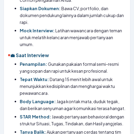
contoh pengalaman Anda.
Siapkan Dokumen:
Bawa CV, portfolio, dan
dokumen pendukung lainnya dalam jumlah cukup dan
rapi.
Mock Interview:
Latihan wawancara dengan teman
untuk melatih kelancaran menjawab pertanyaan
umum.
💼 Saat Interview
Penampilan:
Gunakan pakaian formal semi-resmi
yang sopan dan rapi untuk kesan profesional.
Tepat Waktu:
Datang 15 menit lebih awal untuk
menunjukkan kedisiplinan dan menghargai waktu
pewawancara.
Body Language:
Jaga kontak mata, duduk tegak,
dan berikan senyuman agar komunikasi terasa hangat.
STAR Method:
Jawab pertanyaan behavioral dengan
struktur Situasi, Tugas, Tindakan, dan Hasil yang jelas.
Tanya Balik:
Ajukan pertanyaan cerdas tentang tim