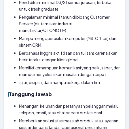
Pendidikan minimal D3/S1 semua jurusan, terbuka
untuk fresh graduate.
Pengalaman minimal 1 tahun di bidang Customer
Service (diutamakan industri
manufaktur/OTOMOTIF).
Mampu mengoperasikan komputer (MS. Office) dan
sistem CRM.
Berbahasa Inggris aktif (lisan dan tulisan) karena akan
berinteraksi dengan klien global.
Memiliki kemampuan komunikasi yang baik, sabar, dan
mampu menyelesaikan masalah dengan cepat.
Jujur, disiplin, dan mampu bekerja dalam tim.
Tanggung Jawab
Menangani keluhan dan pertanyaan pelanggan melalui
telepon, email, atau chat secara profesional.
Memberikan solusi atas masalah produk atau layanan
sesuai dengan standar operasional perusahaan.