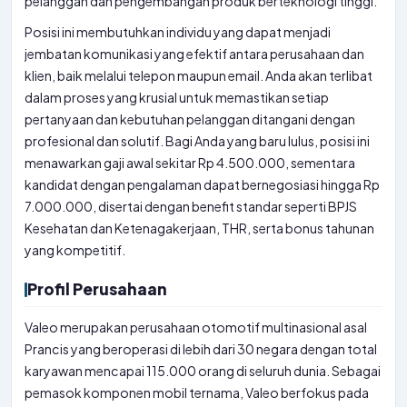
pelanggan dan pengembangan produk berteknologi tinggi.
Posisi ini membutuhkan individu yang dapat menjadi
jembatan komunikasi yang efektif antara perusahaan dan
klien, baik melalui telepon maupun email. Anda akan terlibat
dalam proses yang krusial untuk memastikan setiap
pertanyaan dan kebutuhan pelanggan ditangani dengan
profesional dan solutif. Bagi Anda yang baru lulus, posisi ini
menawarkan gaji awal sekitar Rp 4.500.000, sementara
kandidat dengan pengalaman dapat bernegosiasi hingga Rp
7.000.000, disertai dengan benefit standar seperti BPJS
Kesehatan dan Ketenagakerjaan, THR, serta bonus tahunan
yang kompetitif.
Profil Perusahaan
Valeo merupakan perusahaan otomotif multinasional asal
Prancis yang beroperasi di lebih dari 30 negara dengan total
karyawan mencapai 115.000 orang di seluruh dunia. Sebagai
pemasok komponen mobil ternama, Valeo berfokus pada