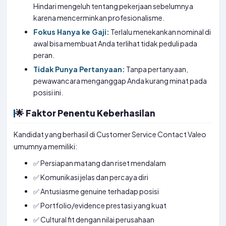
Hindari mengeluh tentang pekerjaan sebelumnya
karena mencerminkan profesionalisme.
Fokus Hanya ke Gaji:
Terlalu menekankan nominal di
awal bisa membuat Anda terlihat tidak peduli pada
peran.
Tidak Punya Pertanyaan:
Tanpa pertanyaan,
pewawancara menganggap Anda kurang minat pada
posisi ini.
🌟 Faktor Penentu Keberhasilan
Kandidat yang berhasil di Customer Service Contact Valeo
umumnya memiliki:
✅ Persiapan matang dan riset mendalam
✅ Komunikasi jelas dan percaya diri
✅ Antusiasme genuine terhadap posisi
✅ Portfolio/evidence prestasi yang kuat
✅ Cultural fit dengan nilai perusahaan