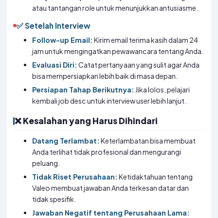
atau tantangan role untuk menunjukkan antusiasme.
✅ Setelah Interview
Follow-up Email:
Kirim email terima kasih dalam 24
jam untuk mengingatkan pewawancara tentang Anda.
Evaluasi Diri:
Catat pertanyaan yang sulit agar Anda
bisa mempersiapkan lebih baik di masa depan.
Persiapan Tahap Berikutnya:
Jika lolos, pelajari
kembali job desc untuk interview user lebih lanjut.
❌ Kesalahan yang Harus Dihindari
Datang Terlambat:
Keterlambatan bisa membuat
Anda terlihat tidak profesional dan mengurangi
peluang.
Tidak Riset Perusahaan:
Ketidaktahuan tentang
Valeo membuat jawaban Anda terkesan datar dan
tidak spesifik.
Jawaban Negatif tentang Perusahaan Lama: