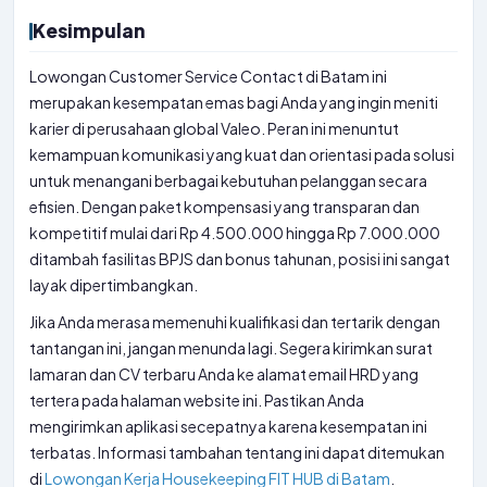
Kesimpulan
Lowongan Customer Service Contact di Batam ini
merupakan kesempatan emas bagi Anda yang ingin meniti
karier di perusahaan global Valeo. Peran ini menuntut
kemampuan komunikasi yang kuat dan orientasi pada solusi
untuk menangani berbagai kebutuhan pelanggan secara
efisien. Dengan paket kompensasi yang transparan dan
kompetitif mulai dari Rp 4.500.000 hingga Rp 7.000.000
ditambah fasilitas BPJS dan bonus tahunan, posisi ini sangat
layak dipertimbangkan.
Jika Anda merasa memenuhi kualifikasi dan tertarik dengan
tantangan ini, jangan menunda lagi. Segera kirimkan surat
lamaran dan CV terbaru Anda ke alamat email HRD yang
tertera pada halaman website ini. Pastikan Anda
mengirimkan aplikasi secepatnya karena kesempatan ini
terbatas. Informasi tambahan tentang ini dapat ditemukan
di
Lowongan Kerja Housekeeping FIT HUB di Batam
.