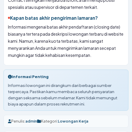
Contact seringkali menjadi batu loncatan menuju posisi
spesialis atau supervisor di departemen terkait.
Kapan batas akhir pengiriman lamaran?
Informasi mengenai batas akhir pendaftaran (closing date)
biasanya tertera pada deskripsi lowongan terbaru di website
kami. Namun, karena kuota terbatas, kami sangat
menyarankan Anda untuk mengirimkan lamaran secepat
mungkin agar tidak kehabisan kesempatan.
Informasi Penting
Informasi lowongan ini dirangkum dari berbagai sumber
terpercaya. Pastikan kamu membaca seluruh persyaratan
dengan seksama sebelum melamar. Kami tidak memungut
biaya apapun dalam proses rekrutmen ini.
Penulis:
admin
Kategori:
Lowongan Kerja