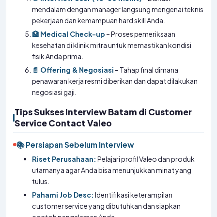
mendalam dengan manager langsung mengenai teknis
pekerjaan dan kemampuan hard skill Anda.
🏥 Medical Check-up
– Proses pemeriksaan
kesehatan di klinik mitra untuk memastikan kondisi
fisik Anda prima.
📄 Offering & Negosiasi
– Tahap final dimana
penawaran kerja resmi diberikan dan dapat dilakukan
negosiasi gaji.
Tips Sukses Interview Batam di Customer
Service Contact Valeo
📚 Persiapan Sebelum Interview
Riset Perusahaan:
Pelajari profil Valeo dan produk
utamanya agar Anda bisa menunjukkan minat yang
tulus.
Pahami Job Desc:
Identifikasi keterampilan
customer service yang dibutuhkan dan siapkan