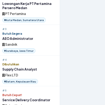
Lowongan Kerja PT Pertamina
Persero Medan
PT Pertamina
Kota Medan, Sumatera Utara
#3
Butuh Segera
AEO Administrator
Sandvik
Surabaya, Jawa Timur
#4
Dibutuhkan
Supply Chain Analyst
Flex LTD
Batam, Kepulauan Riau
#5
Butuh Cepat!
Service Delivery Coordinator