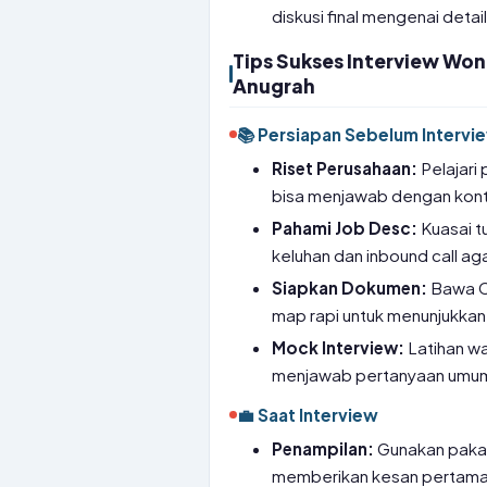
diskusi final mengenai deta
Tips Sukses Interview Won
Anugrah
📚 Persiapan Sebelum Intervi
Riset Perusahaan:
Pelajari
bisa menjawab dengan konte
Pahami Job Desc:
Kuasai t
keluhan dan inbound call agar
Siapkan Dokumen:
Bawa CV
map rapi untuk menunjukkan
Mock Interview:
Latihan w
menjawab pertanyaan umum
💼 Saat Interview
Penampilan:
Gunakan pakai
memberikan kesan pertama 