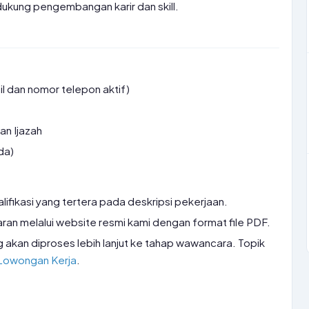
ukung pengembangan karir dan skill.
l dan nomor telepon aktif)
an Ijazah
da)
ifikasi yang tertera pada deskripsi pekerjaan.
aran melalui website resmi kami dengan format file PDF.
 akan diproses lebih lanjut ke tahap wawancara. Topik
Lowongan Kerja
.