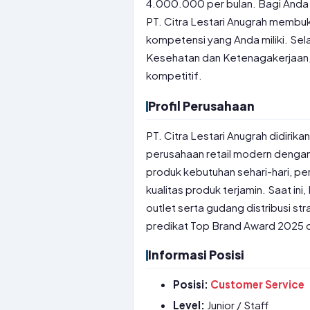
4.000.000 per bulan. Bagi Anda y
PT. Citra Lestari Anugrah membuk
kompetensi yang Anda miliki. Sel
Kesehatan dan Ketenagakerjaan, 
kompetitif.
Profil Perusahaan
PT. Citra Lestari Anugrah didiri
perusahaan retail modern dengan 
produk kebutuhan sehari-hari, pe
kualitas produk terjamin. Saat ini
outlet serta gudang distribusi st
predikat Top Brand Award 2025 di 
Informasi Posisi
Posisi:
Customer Service
Level:
Junior / Staff