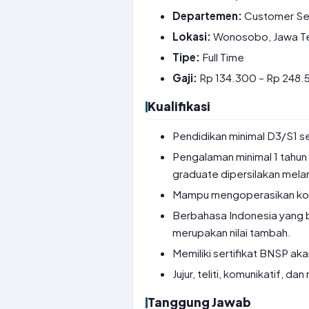
Departemen:
Customer Ser
Lokasi:
Wonosobo, Jawa T
Tipe:
Full Time
Gaji:
Rp 134.300 – Rp 248.5
Kualifikasi
Pendidikan minimal D3/S1 se
Pengalaman minimal 1 tahun d
graduate dipersilakan mela
Mampu mengoperasikan kom
Berbahasa Indonesia yang b
merupakan nilai tambah.
Memiliki sertifikat BNSP aka
Jujur, teliti, komunikatif, 
Tanggung Jawab