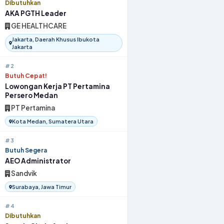
Dibutuhkan
AKA PGTH Leader
GE HEALTHCARE
Jakarta, Daerah Khusus Ibukota
Jakarta
#2
Butuh Cepat!
Lowongan Kerja PT Pertamina
Persero Medan
PT Pertamina
Kota Medan, Sumatera Utara
#3
Butuh Segera
AEO Administrator
Sandvik
Surabaya, Jawa Timur
#4
Dibutuhkan