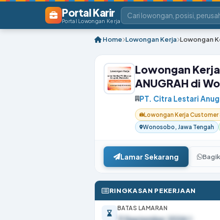
Portal Karir
Portal Lowongan Kerja
Home
Lowongan Kerja
Lowongan Ke
Lowongan Kerja
ANUGRAH di W
PT. Citra Lestari Anu
Lowongan Kerja Customer 
Wonosobo, Jawa Tengah
Lamar Sekarang
Bagi
RINGKASAN PEKERJAAN
BATAS LAMARAN
11 September 2026