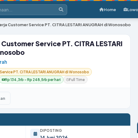
Home
Lowo
rja Customer Service PT. CITRA LESTARI ANUGRAH di Wonosobo
 Customer Service PT. CITRA LESTARI
onosobo
grah
Service PT. CITRA LESTARI ANUGRAH di Wonosobo
Rp 134,3rb – Rp 248,5rb per hari
Full Time
kan
DIPOSTING
14 Juni 2026