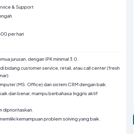
vice & Support
engah
00 per hari
mua jurusan, dengan IPK minimal 3.0.
i bidang customer service, retail, atau call center (fresh
mar).
puter (MS. Office) dan sistem CRM dengan baik.
aik dan benar, mampu berbahasa Inggris aktif
n diprioritaskan.
dan memiliki kemampuan problem solving yang baik.