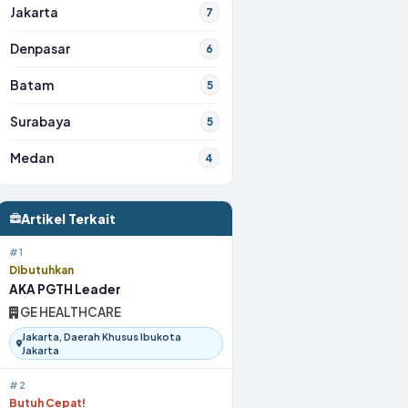
Jakarta
7
Denpasar
6
Batam
5
Surabaya
5
Medan
4
Artikel Terkait
#1
Dibutuhkan
AKA PGTH Leader
GE HEALTHCARE
Jakarta, Daerah Khusus Ibukota
Jakarta
#2
Butuh Cepat!