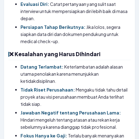
Evaluasi Diri:
Catat pertanyaan yang sulit saat
interview untuk mempersiapkan diri lebih baik di masa
depan.
Persiapan Tahap Berikutnya:
Jika lolos, segera
siapkan data diri dan dokumen pendukung untuk
medical check-up.
❌ Kesalahan yang Harus Dihindari
Datang Terlambat:
Keterlambatan adalah alasan
utama penolakan karena menunjukkan
ketidakdisiplinan.
Tidak Riset Perusahaan:
Mengaku tidak tahu detail
proyek atau visi perusahaan membuat Anda terlihat
tidak siap.
Jawaban Negatif tentang Perusahaan Lama:
Hindari mengeluh tentang atasan atau rekan kerja
sebelumnya karena dianggap tidak profesional.
Fokus Hanya ke Gaji:
Terlalu banyak menanyakan