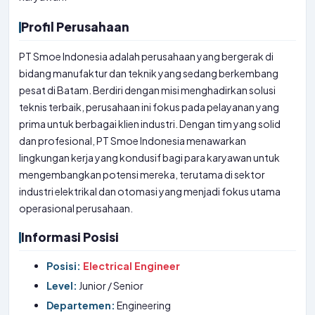
Profil Perusahaan
PT Smoe Indonesia adalah perusahaan yang bergerak di
bidang manufaktur dan teknik yang sedang berkembang
pesat di Batam. Berdiri dengan misi menghadirkan solusi
teknis terbaik, perusahaan ini fokus pada pelayanan yang
prima untuk berbagai klien industri. Dengan tim yang solid
dan profesional, PT Smoe Indonesia menawarkan
lingkungan kerja yang kondusif bagi para karyawan untuk
mengembangkan potensi mereka, terutama di sektor
industri elektrikal dan otomasi yang menjadi fokus utama
operasional perusahaan.
Informasi Posisi
Posisi:
Electrical Engineer
Level:
Junior / Senior
Departemen:
Engineering