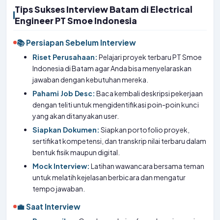
Tips Sukses Interview Batam di Electrical
Engineer PT Smoe Indonesia
📚 Persiapan Sebelum Interview
Riset Perusahaan:
Pelajari proyek terbaru PT Smoe
Indonesia di Batam agar Anda bisa menyelaraskan
jawaban dengan kebutuhan mereka.
Pahami Job Desc:
Baca kembali deskripsi pekerjaan
dengan teliti untuk mengidentifikasi poin-poin kunci
yang akan ditanyakan user.
Siapkan Dokumen:
Siapkan portofolio proyek,
sertifikat kompetensi, dan transkrip nilai terbaru dalam
bentuk fisik maupun digital.
Mock Interview:
Latihan wawancara bersama teman
untuk melatih kejelasan berbicara dan mengatur
tempo jawaban.
💼 Saat Interview