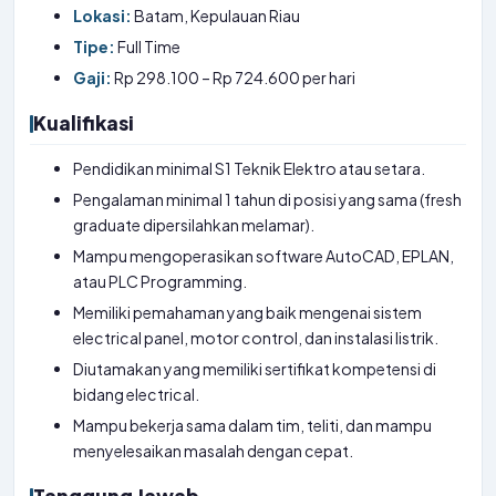
Lokasi:
Batam, Kepulauan Riau
Tipe:
Full Time
Gaji:
Rp 298.100 – Rp 724.600 per hari
Kualifikasi
Pendidikan minimal S1 Teknik Elektro atau setara.
Pengalaman minimal 1 tahun di posisi yang sama (fresh
graduate dipersilahkan melamar).
Mampu mengoperasikan software AutoCAD, EPLAN,
atau PLC Programming.
Memiliki pemahaman yang baik mengenai sistem
electrical panel, motor control, dan instalasi listrik.
Diutamakan yang memiliki sertifikat kompetensi di
bidang electrical.
Mampu bekerja sama dalam tim, teliti, dan mampu
menyelesaikan masalah dengan cepat.