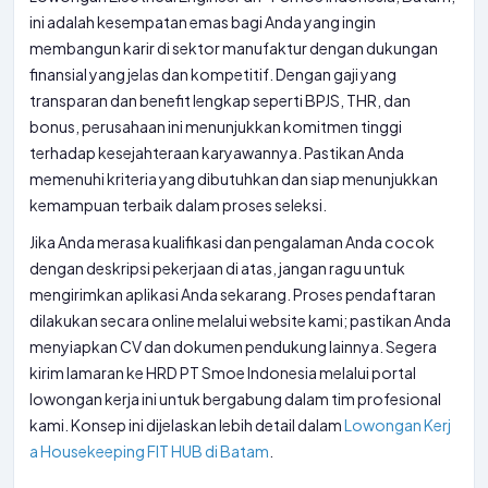
ini adalah kesempatan emas bagi Anda yang ingin
membangun karir di sektor manufaktur dengan dukungan
finansial yang jelas dan kompetitif. Dengan gaji yang
transparan dan benefit lengkap seperti BPJS, THR, dan
bonus, perusahaan ini menunjukkan komitmen tinggi
terhadap kesejahteraan karyawannya. Pastikan Anda
memenuhi kriteria yang dibutuhkan dan siap menunjukkan
kemampuan terbaik dalam proses seleksi.
Jika Anda merasa kualifikasi dan pengalaman Anda cocok
dengan deskripsi pekerjaan di atas, jangan ragu untuk
mengirimkan aplikasi Anda sekarang. Proses pendaftaran
dilakukan secara online melalui website kami; pastikan Anda
menyiapkan CV dan dokumen pendukung lainnya. Segera
kirim lamaran ke HRD PT Smoe Indonesia melalui portal
lowongan kerja ini untuk bergabung dalam tim profesional
kami. Konsep ini dijelaskan lebih detail dalam
Lowongan Kerj
a Housekeeping FIT HUB di Batam
.