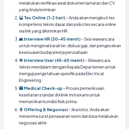
melakukan verifikasi awal dokumen lamaran dan CV
yang Anda kirimkan.
💻 Tes Online (1-2 hari)
– Anda akan mengikuti tes
kompetensi teknis dasar dan psikotes secara online
via link yang dikirimkan HR.
👥 Interview HR (30-45 menit)
– Sesi wawancara
untuk mengenal karakter, diskusi gaji, dan pengecekan
kesesuaian budaya kerja perusahaan.
🎯 Interview User (45-60 menit)
– Wawancara
teknis mendalam dengan Kepala Departemen untuk
menguji pengetahuan spesifik pada Electrical
Engineering.
🏥 Medical Check-up
– Proses pemeriksaan
kesehatan standar di klinik mitra kami untuk
memastikan kondisi fisik prima.
📄 Offering & Negosiasi
– Jika lolos, Anda akan
menerima surat penawaran resmi dan bisa melakukan
negosiasi akhir.