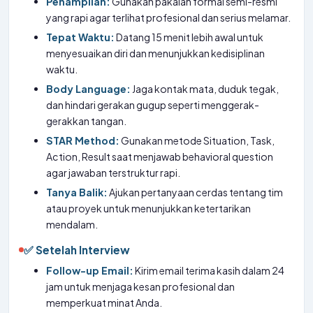
Penampilan:
Gunakan pakaian formal semi-resmi
yang rapi agar terlihat profesional dan serius melamar.
Tepat Waktu:
Datang 15 menit lebih awal untuk
menyesuaikan diri dan menunjukkan kedisiplinan
waktu.
Body Language:
Jaga kontak mata, duduk tegak,
dan hindari gerakan gugup seperti menggerak-
gerakkan tangan.
STAR Method:
Gunakan metode Situation, Task,
Action, Result saat menjawab behavioral question
agar jawaban terstruktur rapi.
Tanya Balik:
Ajukan pertanyaan cerdas tentang tim
atau proyek untuk menunjukkan ketertarikan
mendalam.
✅ Setelah Interview
Follow-up Email:
Kirim email terima kasih dalam 24
jam untuk menjaga kesan profesional dan
memperkuat minat Anda.