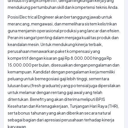
di industri yang kompetitif, dengan lingkungan kerja yang
mendukung pertumbuhan skill dan kompetensi teknis Anda.
Posisi Electrical Engineer akan bertanggung jawab untuk
merancang, mengawasi, dan memelihara sistem kelistrikan
guna menjamin operasional produksi yang lancar dan efisien.
Peran ini sangat penting dalam menjaga kualitas produk dan
keandalan mesin. Untuk mendukung kinerja terbaik,
perusahaan menawarkan paket kompensasi yang
kompetitif dengan kisaran gaji Rp 8.000.000 hingga Rp
15.000.000 per bulan, disesuaikan dengan pengalaman dan
kemampuan. Kandidat dengan pengalaman kerja memiliki
peluang untuk bernegosiasi gaji lebih tinggi, sementara
lulusan baru (fresh graduate) yang potensial juga dipersilakan
untuk melamar dengan rentang gaji awal yang telah
ditentukan. Benefit yang akan diterima meliputi BPJS
Kesehatan dan Ketenagakerjaan, Tunjangan Hari Raya (THR),
serta bonus tahunan yang akan diberikan secara natural
sebagai bagian dari apresiasi perusahaan terhadap kinerja
karyawan.