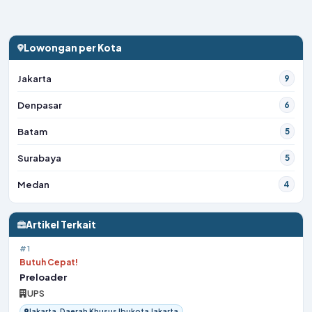
Lowongan per Kota
Jakarta
9
Denpasar
6
Batam
5
Surabaya
5
Medan
4
Artikel Terkait
#1
Butuh Cepat!
Preloader
UPS
Jakarta, Daerah Khusus Ibukota Jakarta