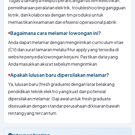
Tugas utamanya meliputi perancangan sistem kelistrikan,
pemeliharaan peralatan elektrik, troubleshooting gangguan
listrik, dan kolaborasi dengan tim produksi untuk
memastikan keamanan dan efisiensi operasional pabrik.
Bagaimana cara melamar lowongan ini?
Anda dapat melamar dengan mengirimkan curriculum vitae
(CV) dan surat lamaran melalui fitur apply yang tersedia di
website penyedia lowongan kerja ini. Pastikan data yang
Anda masukkan akurat sebelum mengirimkan.
Apakah lulusan baru dipersilakan melamar?
Ya, lulusan baru (fresh graduate) dengan latar belakang
pendidikan teknik elektro yang kuat dan potensial
dipersilakan melamar. Gaji awal untuk fresh graduate
disesuaikan dengan standar perusahaan di kisaran bawah
rentang yang tercantum.
Informasi Penting