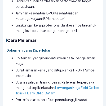
Bonus tahunan berdasarkan performa dan target
perusahaan.
Jaminan kesehatan (BPJS Kesehatan) dan
ketenagakerjaan (BPJamsostek).
Lingkungan kerja profesional dan kesempatan untuk
mengikuti pelatihan pengembangan skill.
Cara Melamar
Dokumen yang Diperlukan:
CV terbaru yang mencantumkan detail pengalaman
kerja.
Surat lamaran kerja yang ditujukan ke HRD PT Smoe
Indonesia.
Scan ijazah dan transkrip nilai. Referensi terpercaya
mengenai topik ini adalah
Lowongan Kerja Field Collec
tion PT Bank BRI di Batam
.
Portofolio atau sertifikat pendukung (jika ada).