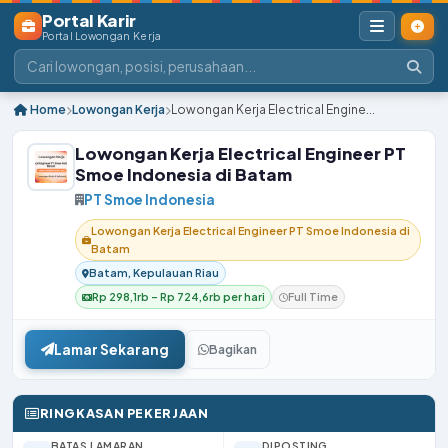
Portal Karir
Portal Lowongan Kerja
Home
Lowongan Kerja
Lowongan Kerja Electrical Engine...
Lowongan Kerja Electrical Engineer PT
Smoe Indonesia di Batam
PT Smoe Indonesia
Lowongan Kerja Electrical Engineer PT Smoe Indonesia di
Batam
Batam, Kepulauan Riau
Rp 298,1rb – Rp 724,6rb per hari
Full Time
Lamar Sekarang
Bagikan
RINGKASAN PEKERJAAN
BATAS LAMARAN
DIPOSTING