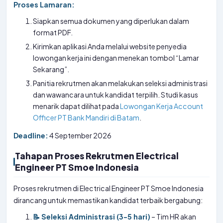
Proses Lamaran:
Siapkan semua dokumen yang diperlukan dalam
format PDF.
Kirimkan aplikasi Anda melalui website penyedia
lowongan kerja ini dengan menekan tombol “Lamar
Sekarang”.
Panitia rekrutmen akan melakukan seleksi administrasi
dan wawancara untuk kandidat terpilih. Studi kasus
menarik dapat dilihat pada
Lowongan Kerja Account
Officer PT Bank Mandiri di Batam
.
Deadline:
4 September 2026
Tahapan Proses Rekrutmen Electrical
Engineer PT Smoe Indonesia
Proses rekrutmen di Electrical Engineer PT Smoe Indonesia
dirancang untuk memastikan kandidat terbaik bergabung:
📝 Seleksi Administrasi (3-5 hari)
– Tim HR akan