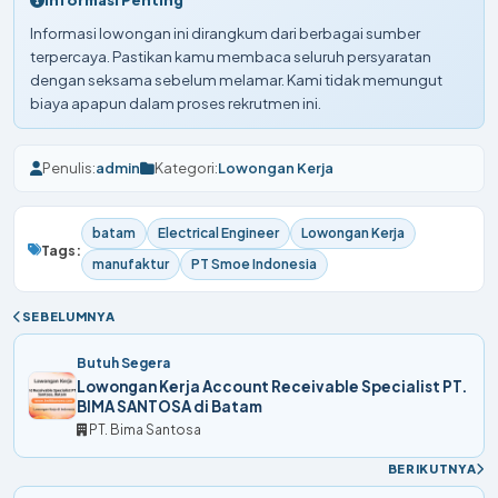
Informasi lowongan ini dirangkum dari berbagai sumber
terpercaya. Pastikan kamu membaca seluruh persyaratan
dengan seksama sebelum melamar. Kami tidak memungut
biaya apapun dalam proses rekrutmen ini.
Penulis:
admin
Kategori:
Lowongan Kerja
batam
Electrical Engineer
Lowongan Kerja
Tags:
manufaktur
PT Smoe Indonesia
SEBELUMNYA
Butuh Segera
Lowongan Kerja Account Receivable Specialist PT.
BIMA SANTOSA di Batam
PT. Bima Santosa
BERIKUTNYA