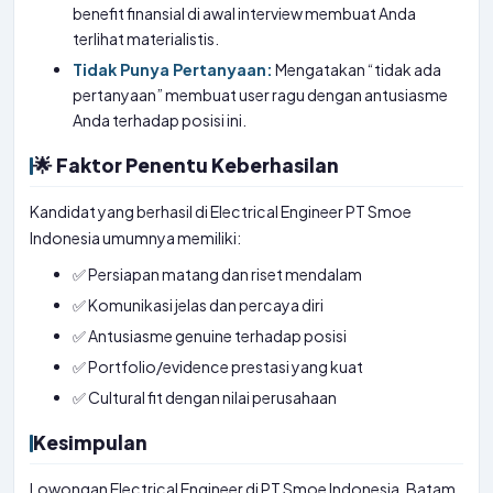
benefit finansial di awal interview membuat Anda
terlihat materialistis.
Tidak Punya Pertanyaan:
Mengatakan “tidak ada
pertanyaan” membuat user ragu dengan antusiasme
Anda terhadap posisi ini.
🌟 Faktor Penentu Keberhasilan
Kandidat yang berhasil di Electrical Engineer PT Smoe
Indonesia umumnya memiliki:
✅ Persiapan matang dan riset mendalam
✅ Komunikasi jelas dan percaya diri
✅ Antusiasme genuine terhadap posisi
✅ Portfolio/evidence prestasi yang kuat
✅ Cultural fit dengan nilai perusahaan
Kesimpulan
Lowongan Electrical Engineer di PT Smoe Indonesia, Batam,