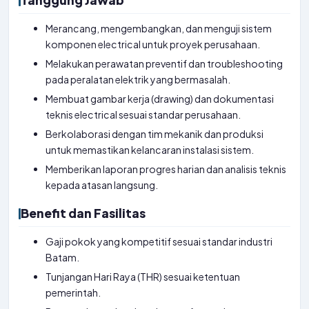
Tanggung Jawab
Merancang, mengembangkan, dan menguji sistem
komponen electrical untuk proyek perusahaan.
Melakukan perawatan preventif dan troubleshooting
pada peralatan elektrik yang bermasalah.
Membuat gambar kerja (drawing) dan dokumentasi
teknis electrical sesuai standar perusahaan.
Berkolaborasi dengan tim mekanik dan produksi
untuk memastikan kelancaran instalasi sistem.
Memberikan laporan progres harian dan analisis teknis
kepada atasan langsung.
Benefit dan Fasilitas
Gaji pokok yang kompetitif sesuai standar industri
Batam.
Tunjangan Hari Raya (THR) sesuai ketentuan
pemerintah.