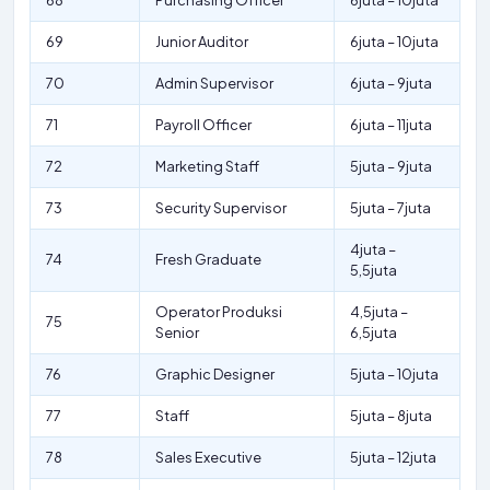
68
Purchasing Officer
6juta – 10juta
69
Junior Auditor
6juta – 10juta
70
Admin Supervisor
6juta – 9juta
71
Payroll Officer
6juta – 11juta
72
Marketing Staff
5juta – 9juta
73
Security Supervisor
5juta – 7juta
4juta –
74
Fresh Graduate
5,5juta
Operator Produksi
4,5juta –
75
Senior
6,5juta
76
Graphic Designer
5juta – 10juta
77
Staff
5juta – 8juta
78
Sales Executive
5juta – 12juta