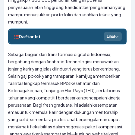
hingga Rp 7.500.000 per bulan, dengan potensi
penyesuaian lebih tinggi bagi kandidat berpengalaman yang
mampu menunjukkan portofolio dan keahlian teknis yang
mumpuni.
Daftar Isi
Lihat
Sebagai bagian dari transformasi digital di Indonesia,
bergabung dengan Anabatic Technologies menawarkan
jenjang karir yang jelas di industri yang terus berkembang.
Selain gaji pokok yang transparan, kami juga memberikan
fasilitas lengkap termasuk BPJS Kesehatan dan
Ketenagakerjaan, Tunjangan Hari Raya (THR), serta bonus
tahunan yang kompetitif berdasarkan pencapaian kinerja
perusahaan. Bagi fresh graduate, ini adalah kesempatan
emas untuk memulai karir dengan dukungan mentorship
yang solid, sementara profesional berpengalaman dapat
menikmati fleksibilitas dalam negosiasi paket kompensasi.
Jangan lewatkan kesempatan ini—kunjungi website kami