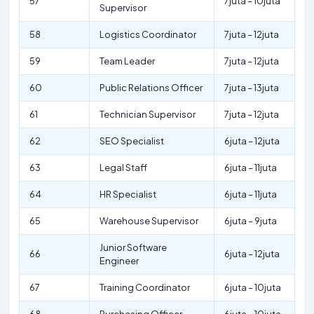
57
7juta – 10juta
Supervisor
58
Logistics Coordinator
7juta – 12juta
59
Team Leader
7juta – 12juta
60
Public Relations Officer
7juta – 13juta
61
Technician Supervisor
7juta – 12juta
62
SEO Specialist
6juta – 12juta
63
Legal Staff
6juta – 11juta
64
HR Specialist
6juta – 11juta
65
Warehouse Supervisor
6juta – 9juta
Junior Software
66
6juta – 12juta
Engineer
67
Training Coordinator
6juta – 10juta