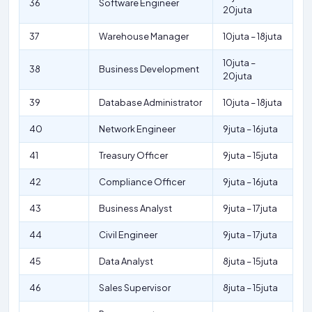
36
Software Engineer
20juta
37
Warehouse Manager
10juta – 18juta
10juta –
38
Business Development
20juta
39
Database Administrator
10juta – 18juta
40
Network Engineer
9juta – 16juta
41
Treasury Officer
9juta – 15juta
42
Compliance Officer
9juta – 16juta
43
Business Analyst
9juta – 17juta
44
Civil Engineer
9juta – 17juta
45
Data Analyst
8juta – 15juta
46
Sales Supervisor
8juta – 15juta