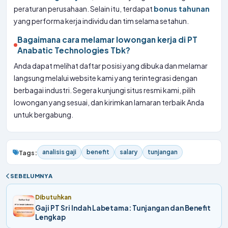
peraturan perusahaan. Selain itu, terdapat
bonus tahunan
yang performa kerja individu dan tim selama setahun.
Bagaimana cara melamar lowongan kerja di PT
Anabatic Technologies Tbk?
Anda dapat melihat daftar posisi yang dibuka dan melamar
langsung melalui website kami yang terintegrasi dengan
berbagai industri. Segera kunjungi situs resmi kami, pilih
lowongan yang sesuai, dan kirimkan lamaran terbaik Anda
untuk bergabung.
analisis gaji
benefit
salary
tunjangan
Tags:
SEBELUMNYA
Dibutuhkan
Gaji PT Sri Indah Labetama: Tunjangan dan Benefit
Lengkap