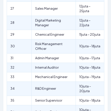
12juta –
27
Sales Manager
25juta
Digital Marketing
12juta –
28
Manager
22juta
29
Chemical Engineer
11juta – 20juta
Risk Management
30
10juta – 18juta
Officer
31
Admin Manager
10juta – 17juta
32
Internal Auditor
10juta – 18juta
33
Mechanical Engineer
10juta – 19juta
10juta –
34
R&D Engineer
20juta
35
Senior Supervisor
10juta – 18juta
10juta –