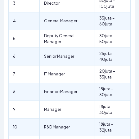
50juta –
3
Director
100juta
35juta –
4
General Manager
60juta
Deputy General
30juta –
5
Manager
50juta
25juta –
6
Senior Manager
40juta
20juta –
7
IT Manager
35juta
18juta –
8
Finance Manager
30juta
18juta –
9
Manager
30juta
18juta –
10
R&D Manager
32juta