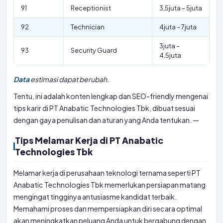
91
Receptionist
3,5juta – 5juta
92
Technician
4juta – 7juta
3juta –
93
Security Guard
4,5juta
Data
estimasi dapat berubah.
Tentu, ini adalah konten lengkap dan SEO-friendly mengenai
tips karir di PT Anabatic Technologies Tbk, dibuat sesuai
dengan gaya penulisan dan aturan yang Anda tentukan. —
Tips Melamar Kerja di PT Anabatic
Technologies Tbk
Melamar kerja di perusahaan teknologi ternama seperti PT
Anabatic Technologies Tbk memerlukan persiapan matang
mengingat tingginya antusiasme kandidat terbaik.
Memahami proses dan mempersiapkan diri secara optimal
akan meningkatkan peluang Anda untuk bergabung dengan