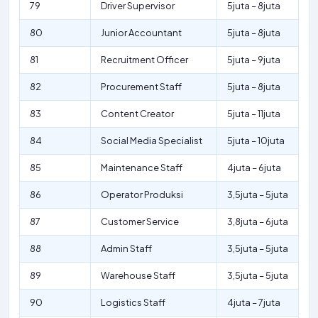
79
Driver Supervisor
5juta – 8juta
80
Junior Accountant
5juta – 8juta
81
Recruitment Officer
5juta – 9juta
82
Procurement Staff
5juta – 8juta
83
Content Creator
5juta – 11juta
84
Social Media Specialist
5juta – 10juta
85
Maintenance Staff
4juta – 6juta
86
Operator Produksi
3,5juta – 5juta
87
Customer Service
3,8juta – 6juta
88
Admin Staff
3,5juta – 5juta
89
Warehouse Staff
3,5juta – 5juta
90
Logistics Staff
4juta – 7juta