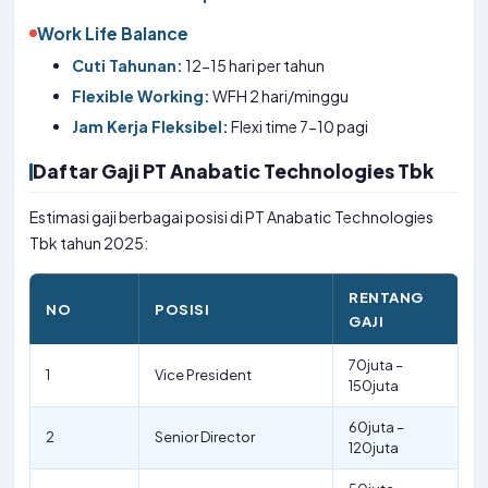
Work Life Balance
Cuti Tahunan:
12-15 hari per tahun
Flexible Working:
WFH 2 hari/minggu
Jam Kerja Fleksibel:
Flexi time 7-10 pagi
Daftar Gaji PT Anabatic Technologies Tbk
Estimasi gaji berbagai posisi di PT Anabatic Technologies
Tbk tahun 2025:
RENTANG
NO
POSISI
GAJI
70juta –
1
Vice President
150juta
60juta –
2
Senior Director
120juta