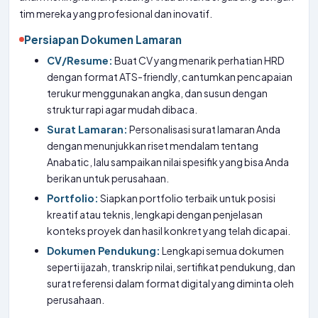
tim mereka yang profesional dan inovatif.
Persiapan Dokumen Lamaran
CV/Resume:
Buat CV yang menarik perhatian HRD
dengan format ATS-friendly, cantumkan pencapaian
terukur menggunakan angka, dan susun dengan
struktur rapi agar mudah dibaca.
Surat Lamaran:
Personalisasi surat lamaran Anda
dengan menunjukkan riset mendalam tentang
Anabatic, lalu sampaikan nilai spesifik yang bisa Anda
berikan untuk perusahaan.
Portfolio:
Siapkan portfolio terbaik untuk posisi
kreatif atau teknis, lengkapi dengan penjelasan
konteks proyek dan hasil konkret yang telah dicapai.
Dokumen Pendukung:
Lengkapi semua dokumen
seperti ijazah, transkrip nilai, sertifikat pendukung, dan
surat referensi dalam format digital yang diminta oleh
perusahaan.