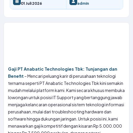
01 Juli 2026
admin
Gaji PT Anabatic Technologies Tbk: Tunjangan dan
Benefit
– Mencari peluang karir di perusahaan teknologi
ternama seperti PT Anabatic Technologies Tbk kini semakin
mudah melalui platform kami. Kami secara khusus membuka
lowongan untuk posisi IT Support yang bertanggung jawab
menjaga kelancaran operasional sistem teknologi informasi
perusahaan, mulai dari troubleshooting hardware dan
software hingga dukungan jaringan. Untuk posisi ini, kami
menawarkan gaji kompetitif dengan kisaran Rp 5.000.000