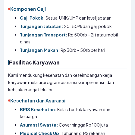
Komponen Gaji
Gaji Pokok:
Sesuai UMK/UMP dan level jabatan
Tunjangan Jabatan:
20-50% dari gaji pokok
Tunjangan Transport:
Rp 500rb – 2jt atau mobil
dinas
Tunjangan Makan:
Rp 30rb – 50rb per hari
Fasilitas Karyawan
Kami mendukung kesehatan dan keseimbangan kerja
karyawan melalui program asuransi komprehensif dan
kebijakan kerja fleksibel.
Kesehatan dan Asuransi
BPJS Kesehatan:
Kelas 1 untuk karyawan dan
keluarga
Asuransi Swasta:
Cover hingga Rp 100 juta
Medical Check Up:
Tahunan di RS rekanan