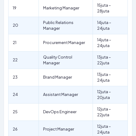
15juta –
19
Marketing Manager
28juta
Public Relations
14juta –
20
Manager
24juta
14juta –
21
Procurement Manager
24juta
Quality Control
13juta –
22
Manager
22juta
13juta –
23
Brand Manager
24juta
12juta –
24
Assistant Manager
20juta
12juta –
25
DevOps Engineer
22juta
12juta –
26
Project Manager
24juta