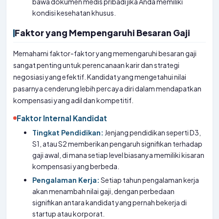
bawa dokumen medis pribadi jika Anda memiliki
kondisi kesehatan khusus.
Faktor yang Mempengaruhi Besaran Gaji
Memahami faktor-faktor yang memengaruhi besaran gaji
sangat penting untuk perencanaan karir dan strategi
negosiasi yang efektif. Kandidat yang mengetahui nilai
pasarnya cenderung lebih percaya diri dalam mendapatkan
kompensasi yang adil dan kompetitif.
Faktor Internal Kandidat
Tingkat Pendidikan:
Jenjang pendidikan seperti D3,
S1, atau S2 memberikan pengaruh signifikan terhadap
gaji awal, di mana setiap level biasanya memiliki kisaran
kompensasi yang berbeda.
Pengalaman Kerja:
Setiap tahun pengalaman kerja
akan menambah nilai gaji, dengan perbedaan
signifikan antara kandidat yang pernah bekerja di
startup atau korporat.