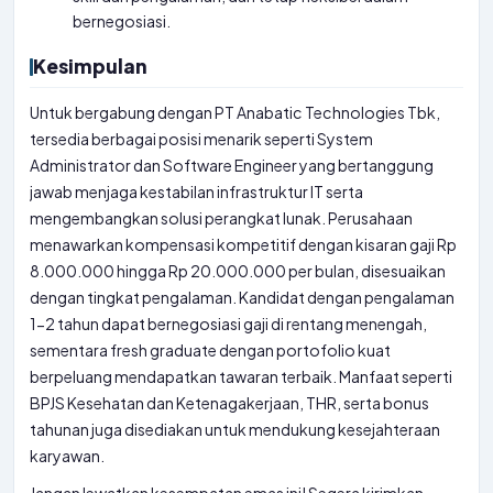
bernegosiasi.
Kesimpulan
Untuk bergabung dengan PT Anabatic Technologies Tbk,
tersedia berbagai posisi menarik seperti System
Administrator dan Software Engineer yang bertanggung
jawab menjaga kestabilan infrastruktur IT serta
mengembangkan solusi perangkat lunak. Perusahaan
menawarkan kompensasi kompetitif dengan kisaran gaji Rp
8.000.000 hingga Rp 20.000.000 per bulan, disesuaikan
dengan tingkat pengalaman. Kandidat dengan pengalaman
1-2 tahun dapat bernegosiasi gaji di rentang menengah,
sementara fresh graduate dengan portofolio kuat
berpeluang mendapatkan tawaran terbaik. Manfaat seperti
BPJS Kesehatan dan Ketenagakerjaan, THR, serta bonus
tahunan juga disediakan untuk mendukung kesejahteraan
karyawan.