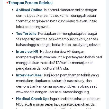
Tahapan Proses Seleksi
Aplikasi Online:
Isi formulir lamaran online dengan
cermat, pastikan semua dokumen diunggah sesuai
format, dan gunakan kata kunci yang relevan untuk
lolos screening awal.
Tes Tertulis:
Persiapkan diri menghadapi berbagai
tes seperti psikotes, tes kemampuan teknis, dan tes
bahasa Inggris dengan berlatih soal-soal yang relevan.
Interview HR:
Hadapi interview HR dengan
mempersiapkan jawaban untuk pertanyaan behavioral
menggunakan metode STAR untuk menunjukkan
pengalaman dan cultural fit Anda.
Interview User:
Tunjukkan pemahaman teknis yang
mendalam, siapkan solusi untuk case study, dan
demonstrasikan kemampuan problem solving saat
wawancara dengan user atau atasan langsung.
Medical Check Up:
Jaga kondisi kesehatan sebelum
MCU, ikuti anjuran seperti puasa jika diperlukan, dan