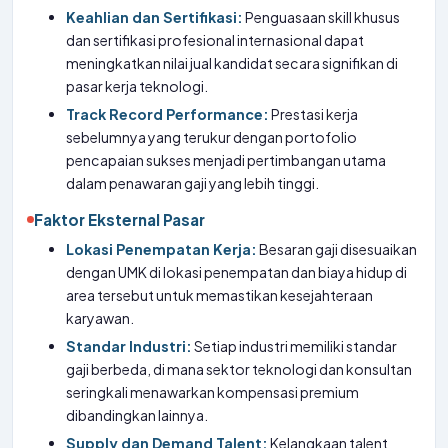
Keahlian dan Sertifikasi:
Penguasaan skill khusus
dan sertifikasi profesional internasional dapat
meningkatkan nilai jual kandidat secara signifikan di
pasar kerja teknologi.
Track Record Performance:
Prestasi kerja
sebelumnya yang terukur dengan portofolio
pencapaian sukses menjadi pertimbangan utama
dalam penawaran gaji yang lebih tinggi.
Faktor Eksternal Pasar
Lokasi Penempatan Kerja:
Besaran gaji disesuaikan
dengan UMK di lokasi penempatan dan biaya hidup di
area tersebut untuk memastikan kesejahteraan
karyawan.
Standar Industri:
Setiap industri memiliki standar
gaji berbeda, di mana sektor teknologi dan konsultan
seringkali menawarkan kompensasi premium
dibandingkan lainnya.
Supply dan Demand Talent:
Kelangkaan talent