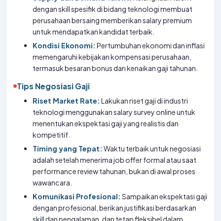
dengan skill spesifik di bidang teknologi membuat
perusahaan bersaing memberikan salary premium
untuk mendapatkan kandidat terbaik.
Kondisi Ekonomi:
Pertumbuhan ekonomi dan inflasi
memengaruhi kebijakan kompensasi perusahaan,
termasuk besaran bonus dan kenaikan gaji tahunan.
Tips Negosiasi Gaji
Riset Market Rate:
Lakukan riset gaji di industri
teknologi menggunakan salary survey online untuk
menentukan ekspektasi gaji yang realistis dan
kompetitif.
Timing yang Tepat:
Waktu terbaik untuk negosiasi
adalah setelah menerima job offer formal atau saat
performance review tahunan, bukan di awal proses
wawancara.
Komunikasi Profesional:
Sampaikan ekspektasi gaji
dengan profesional, berikan justifikasi berdasarkan
skill dan pengalaman, dan tetap fleksibel dalam