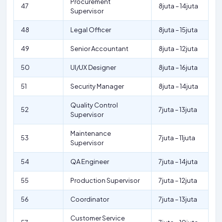
Procurement
47
8juta – 14juta
Supervisor
48
Legal Officer
8juta – 15juta
49
Senior Accountant
8juta – 12juta
50
UI/UX Designer
8juta – 16juta
51
Security Manager
8juta – 14juta
Quality Control
52
7juta – 13juta
Supervisor
Maintenance
53
7juta – 11juta
Supervisor
54
QA Engineer
7juta – 14juta
55
Production Supervisor
7juta – 12juta
56
Coordinator
7juta – 13juta
Customer Service