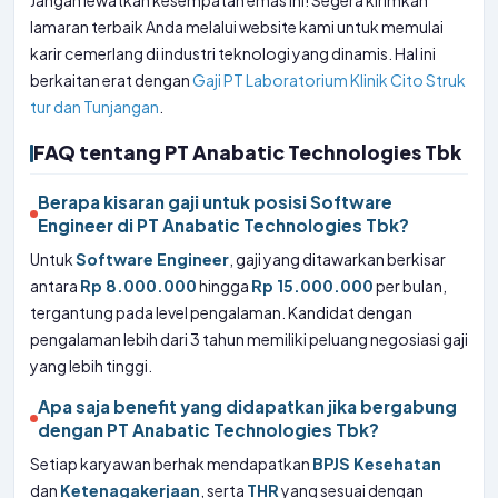
Jangan lewatkan kesempatan emas ini! Segera kirimkan
lamaran terbaik Anda melalui website kami untuk memulai
karir cemerlang di industri teknologi yang dinamis. Hal ini
berkaitan erat dengan
Gaji PT Laboratorium Klinik Cito Struk
tur dan Tunjangan
.
FAQ tentang PT Anabatic Technologies Tbk
Berapa kisaran gaji untuk posisi Software
Engineer di PT Anabatic Technologies Tbk?
Untuk
Software Engineer
, gaji yang ditawarkan berkisar
antara
Rp 8.000.000
hingga
Rp 15.000.000
per bulan,
tergantung pada level pengalaman. Kandidat dengan
pengalaman lebih dari 3 tahun memiliki peluang negosiasi gaji
yang lebih tinggi.
Apa saja benefit yang didapatkan jika bergabung
dengan PT Anabatic Technologies Tbk?
Setiap karyawan berhak mendapatkan
BPJS Kesehatan
dan
Ketenagakerjaan
, serta
THR
yang sesuai dengan