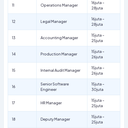
16juta –
11
Operations Manager
28juta
16juta –
12
Legal Manager
28juta
15juta –
13
Accounting Manager
25juta
15juta –
14
Production Manager
26juta
15juta –
15
Internal Audit Manager
26juta
Senior Software
15juta –
16
Engineer
30juta
15juta –
17
HR Manager
25juta
15juta –
18
Deputy Manager
25juta