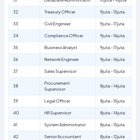
31
Database Administrator
10juta – 18juta
32
Treasury Officer
9juta – 15juta
33
Civil Engineer
9juta – 17juta
34
Compliance Officer
9juta – 16juta
35
Business Analyst
9juta – 17juta
36
Network Engineer
9juta – 16juta
37
Sales Supervisor
8juta – 15juta
Procurement
38
8juta – 14juta
Supervisor
39
Legal Officer
8juta – 15juta
40
HR Supervisor
8juta – 14juta
41
System Administrator
8juta – 15juta
42
Senior Accountant
8juta – 12juta