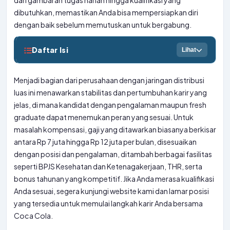
dari gambaran tugas harian hingga kualifikasi yang
dibutuhkan, memastikan Anda bisa mempersiapkan diri
dengan baik sebelum memutuskan untuk bergabung.
Daftar Isi
Lihat
Menjadi bagian dari perusahaan dengan jaringan distribusi
luas ini menawarkan stabilitas dan pertumbuhan karir yang
jelas, di mana kandidat dengan pengalaman maupun fresh
graduate dapat menemukan peran yang sesuai. Untuk
masalah kompensasi, gaji yang ditawarkan biasanya berkisar
antara Rp 7 juta hingga Rp 12 juta per bulan, disesuaikan
dengan posisi dan pengalaman, ditambah berbagai fasilitas
seperti BPJS Kesehatan dan Ketenagakerjaan, THR, serta
bonus tahunan yang kompetitif. Jika Anda merasa kualifikasi
Anda sesuai, segera kunjungi website kami dan lamar posisi
yang tersedia untuk memulai langkah karir Anda bersama
Coca Cola.