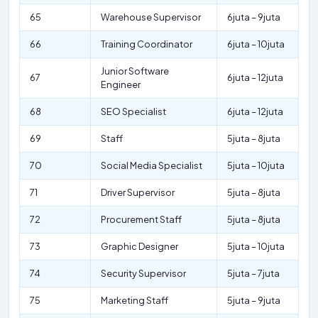
65
Warehouse Supervisor
6juta – 9juta
66
Training Coordinator
6juta – 10juta
Junior Software
67
6juta – 12juta
Engineer
68
SEO Specialist
6juta – 12juta
69
Staff
5juta – 8juta
70
Social Media Specialist
5juta – 10juta
71
Driver Supervisor
5juta – 8juta
72
Procurement Staff
5juta – 8juta
73
Graphic Designer
5juta – 10juta
74
Security Supervisor
5juta – 7juta
75
Marketing Staff
5juta – 9juta