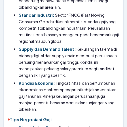
cenderung menawarkan kompensasi lebih tinggi
dibandingkan area lain.
Standar Industri:
Sektor FMCG (Fast Moving
Consumer Goods) dikenal memiliki standar gaji yang
kompetitif dibandingkan industri lain. Perusahaan
multinasional biasanya mengacu pada benchmark gaji
regional maupun global.
Supply dan Demand Talent:
Kekurangan talenta di
bidang digital dan supply chain membuat perusahaan
bersaing menawarkan gaji tinggi. Kondisi ini
menciptakan peluang salary premium bagi kandidat
dengan skill yang spesifik.
Kondisi Ekonomi:
Tingkat inflasi dan pertumbuhan
ekonomi nasional mempengaruhi kebijakan kenaikan
gaji tahunan. Kinerja keuangan perusahaan juga
menjadi penentu besaran bonus dan tunjangan yang
diberikan.
Tips Negosiasi Gaji