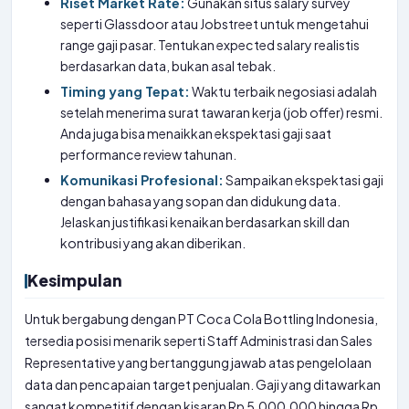
Riset Market Rate:
Gunakan situs salary survey
seperti Glassdoor atau Jobstreet untuk mengetahui
range gaji pasar. Tentukan expected salary realistis
berdasarkan data, bukan asal tebak.
Timing yang Tepat:
Waktu terbaik negosiasi adalah
setelah menerima surat tawaran kerja (job offer) resmi.
Anda juga bisa menaikkan ekspektasi gaji saat
performance review tahunan.
Komunikasi Profesional:
Sampaikan ekspektasi gaji
dengan bahasa yang sopan dan didukung data.
Jelaskan justifikasi kenaikan berdasarkan skill dan
kontribusi yang akan diberikan.
Kesimpulan
Untuk bergabung dengan PT Coca Cola Bottling Indonesia,
tersedia posisi menarik seperti Staff Administrasi dan Sales
Representative yang bertanggung jawab atas pengelolaan
data dan pencapaian target penjualan. Gaji yang ditawarkan
sangat kompetitif dengan kisaran Rp 5.000.000 hingga Rp