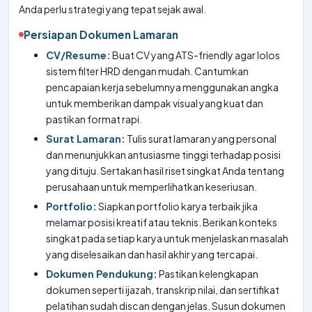
Anda perlu strategi yang tepat sejak awal.
Persiapan Dokumen Lamaran
CV/Resume:
Buat CV yang ATS-friendly agar lolos
sistem filter HRD dengan mudah. Cantumkan
pencapaian kerja sebelumnya menggunakan angka
untuk memberikan dampak visual yang kuat dan
pastikan format rapi.
Surat Lamaran:
Tulis surat lamaran yang personal
dan menunjukkan antusiasme tinggi terhadap posisi
yang dituju. Sertakan hasil riset singkat Anda tentang
perusahaan untuk memperlihatkan keseriusan.
Portfolio:
Siapkan portfolio karya terbaik jika
melamar posisi kreatif atau teknis. Berikan konteks
singkat pada setiap karya untuk menjelaskan masalah
yang diselesaikan dan hasil akhir yang tercapai.
Dokumen Pendukung:
Pastikan kelengkapan
dokumen seperti ijazah, transkrip nilai, dan sertifikat
pelatihan sudah discan dengan jelas. Susun dokumen