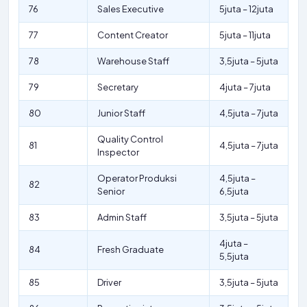
76
Sales Executive
5juta – 12juta
77
Content Creator
5juta – 11juta
78
Warehouse Staff
3,5juta – 5juta
79
Secretary
4juta – 7juta
80
Junior Staff
4,5juta – 7juta
Quality Control
81
4,5juta – 7juta
Inspector
Operator Produksi
4,5juta –
82
Senior
6,5juta
83
Admin Staff
3,5juta – 5juta
4juta –
84
Fresh Graduate
5,5juta
85
Driver
3,5juta – 5juta