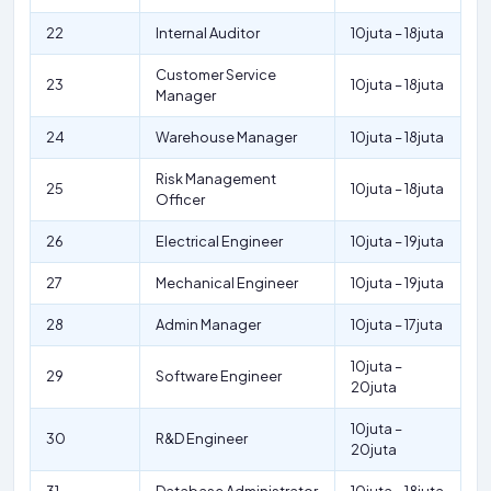
22
Internal Auditor
10juta – 18juta
Customer Service
23
10juta – 18juta
Manager
24
Warehouse Manager
10juta – 18juta
Risk Management
25
10juta – 18juta
Officer
26
Electrical Engineer
10juta – 19juta
27
Mechanical Engineer
10juta – 19juta
28
Admin Manager
10juta – 17juta
10juta –
29
Software Engineer
20juta
10juta –
30
R&D Engineer
20juta