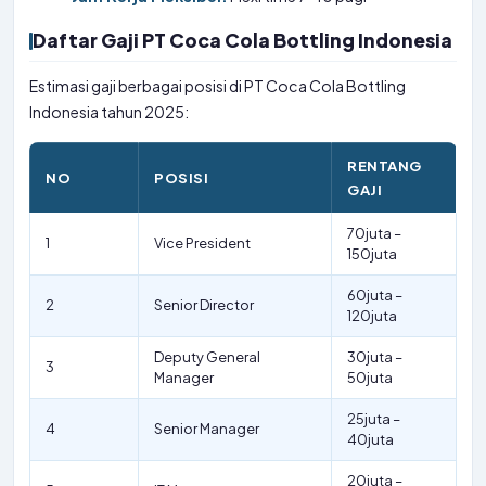
Daftar Gaji PT Coca Cola Bottling Indonesia
Estimasi gaji berbagai posisi di PT Coca Cola Bottling
Indonesia tahun 2025:
RENTANG
NO
POSISI
GAJI
70juta –
1
Vice President
150juta
60juta –
2
Senior Director
120juta
Deputy General
30juta –
3
Manager
50juta
25juta –
4
Senior Manager
40juta
20juta –