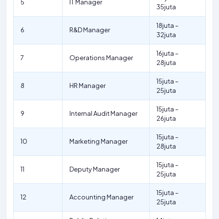
5
IT Manager
35juta
18juta –
6
R&D Manager
32juta
16juta –
7
Operations Manager
28juta
15juta –
8
HR Manager
25juta
15juta –
9
Internal Audit Manager
26juta
15juta –
10
Marketing Manager
28juta
15juta –
11
Deputy Manager
25juta
15juta –
12
Accounting Manager
25juta