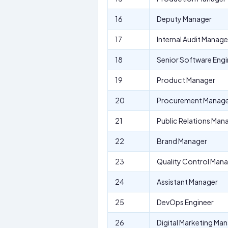
16
Deputy Manager
17
Internal Audit Manage
18
Senior Software Engi
19
Product Manager
20
Procurement Manag
21
Public Relations Man
22
Brand Manager
23
Quality Control Man
24
Assistant Manager
25
DevOps Engineer
26
Digital Marketing Ma