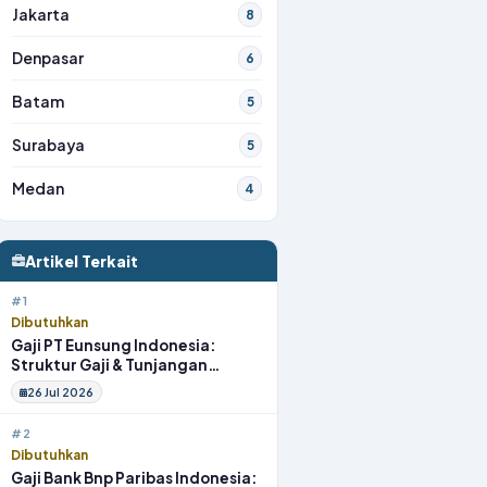
Jakarta
8
Denpasar
6
Batam
5
Surabaya
5
Medan
4
Artikel Terkait
#1
Dibutuhkan
Gaji PT Eunsung Indonesia:
Struktur Gaji & Tunjangan
Lengkap
26 Jul 2026
#2
Dibutuhkan
Gaji Bank Bnp Paribas Indonesia: