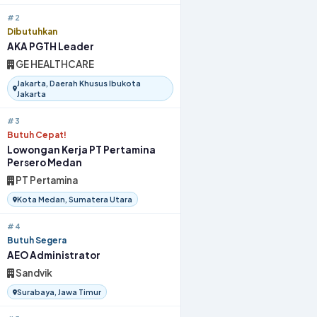
#2
Dibutuhkan
AKA PGTH Leader
GE HEALTHCARE
Jakarta, Daerah Khusus Ibukota
Jakarta
#3
Butuh Cepat!
Lowongan Kerja PT Pertamina
Persero Medan
PT Pertamina
Kota Medan, Sumatera Utara
#4
Butuh Segera
AEO Administrator
Sandvik
Surabaya, Jawa Timur