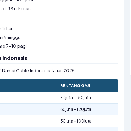
 di RS rekanan
r tahun
ri/minggu
ime 7-10 pagi
e Indonesia
 PT Damai Cable Indonesia tahun 2025:
RENTANG GAJI
70juta – 150juta
60juta – 120juta
50juta – 100juta