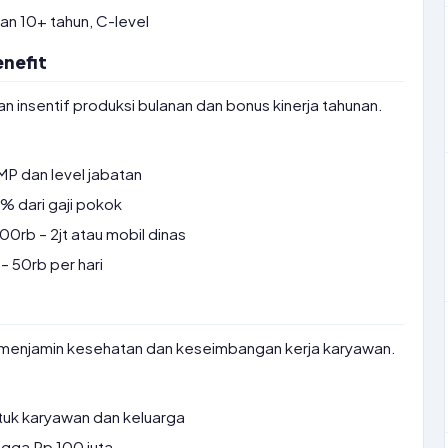
n 10+ tahun, C-level
nefit
n insentif produksi bulanan dan bonus kinerja tahunan.
P dan level jabatan
 dari gaji pokok
0rb – 2jt atau mobil dinas
– 50rb per hari
menjamin kesehatan dan keseimbangan kerja karyawan.
ntuk karyawan dan keluarga
gga Rp 100 juta