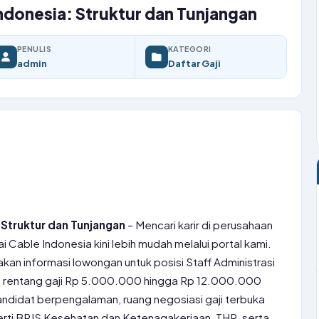
Indonesia: Struktur dan Tunjangan
PENULIS
KATEGORI
admin
Daftar Gaji
 Struktur dan Tunjangan
– Mencari karir di perusahaan
 Cable Indonesia kini lebih mudah melalui portal kami.
an informasi lowongan untuk posisi Staff Administrasi
n rentang gaji Rp 5.000.000 hingga Rp 12.000.000
ndidat berpengalaman, ruang negosiasi gaji terbuka
erti BPJS Kesehatan dan Ketenagakerjaan, THR, serta