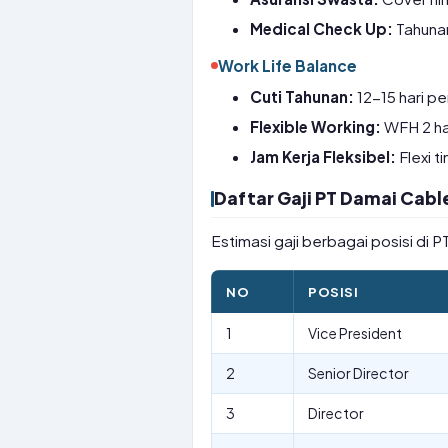
Medical Check Up:
Tahunan
Work Life Balance
Cuti Tahunan:
12-15 hari pe
Flexible Working:
WFH 2 ha
Jam Kerja Fleksibel:
Flexi t
Daftar Gaji PT Damai Cabl
Estimasi gaji berbagai posisi di
NO
POSISI
1
Vice President
2
Senior Director
3
Director