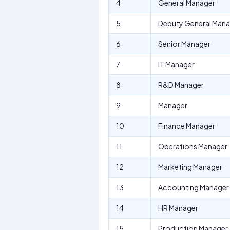
4
General Manager
5
Deputy General Mana
6
Senior Manager
7
IT Manager
8
R&D Manager
9
Manager
10
Finance Manager
11
Operations Manager
12
Marketing Manager
13
Accounting Manager
14
HR Manager
15
Production Manager