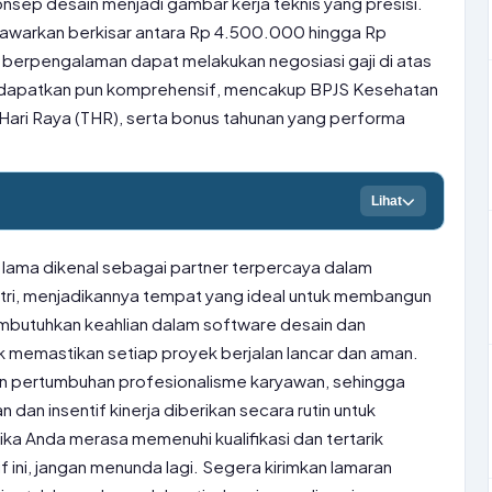
ep desain menjadi gambar kerja teknis yang presisi.
itawarkan berkisar antara Rp 4.500.000 hingga Rp
berpengalaman dapat melakukan negosiasi gaji di atas
idapatkan pun komprehensif, mencakup BPJS Kesehatan
Hari Raya (THR), serta bonus tahunan yang performa
Lihat
lama dikenal sebagai partner terpercaya dalam
stri, menjadikannya tempat yang ideal untuk membangun
membutuhkan keahlian dalam software desain dan
k memastikan setiap proyek berjalan lancar dan aman.
an pertumbuhan profesionalisme karyawan, sehingga
 dan insentif kinerja diberikan secara rutin untuk
ka Anda merasa memenuhi kualifikasi dan tertarik
 ini, jangan menunda lagi. Segera kirimkan lamaran