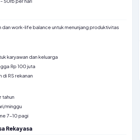
– 50rb per hari
n dan work-life balance untuk menunjang produktivitas
ntuk karyawan dan keluarga
gga Rp 100 juta
 di RS rekanan
r tahun
ri/minggu
ime 7-10 pagi
osa Rekayasa