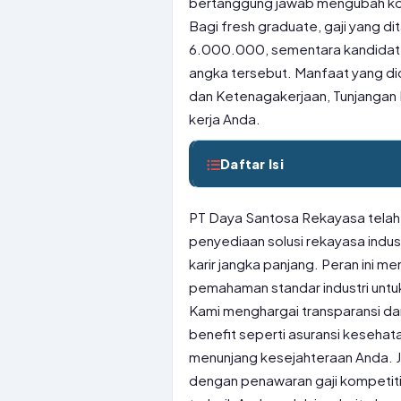
bertanggung jawab mengubah kons
Bagi fresh graduate, gaji yang d
6.000.000, sementara kandidat 
angka tersebut. Manfaat yang d
dan Ketenagakerjaan, Tunjangan 
kerja Anda.
Daftar Isi
PT Daya Santosa Rekayasa telah 
penyediaan solusi rekayasa indu
karir jangka panjang. Peran ini 
pemahaman standar industri untu
Kami menghargai transparansi d
benefit seperti asuransi kesehatan
menunjang kesejahteraan Anda. Ji
dengan penawaran gaji kompetitif