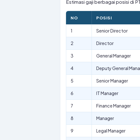
Estimasi gaji berbagai posisi di
NO
POSISI
1
Senior Director
2
Director
3
General Manager
4
Deputy General Mana
5
Senior Manager
6
IT Manager
7
Finance Manager
8
Manager
9
Legal Manager