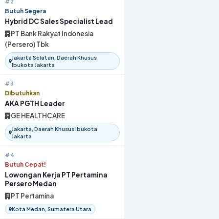
#2
Butuh Segera
Hybrid DC Sales Specialist Lead
PT Bank Rakyat Indonesia
(Persero) Tbk
Jakarta Selatan, Daerah Khusus
Ibukota Jakarta
#3
Dibutuhkan
AKA PGTH Leader
GE HEALTHCARE
Jakarta, Daerah Khusus Ibukota
Jakarta
#4
Butuh Cepat!
Lowongan Kerja PT Pertamina
Persero Medan
PT Pertamina
Kota Medan, Sumatera Utara