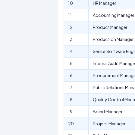
10
HR Manager
11
Accounting Manager
12
Product Manager
13
Production Manager
14
Senior Software Engi
15
Internal Audit Manage
16
Procurement Manag
17
Public Relations Man
18
Quality Control Man
19
Brand Manager
20
Project Manager