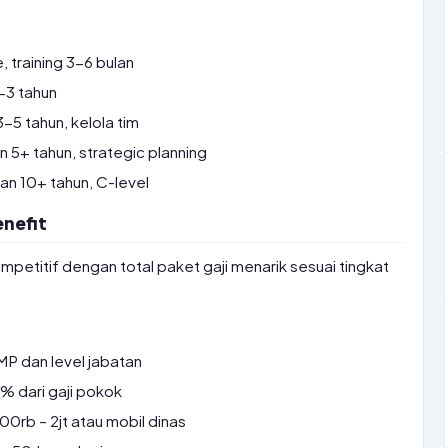
 training 3-6 bulan
-3 tahun
5 tahun, kelola tim
5+ tahun, strategic planning
n 10+ tahun, C-level
nefit
etitif dengan total paket gaji menarik sesuai tingkat
P dan level jabatan
 dari gaji pokok
0rb – 2jt atau mobil dinas