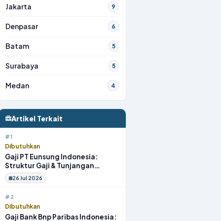
Jakarta
9
Denpasar
6
Batam
5
Surabaya
5
Medan
4
Artikel Terkait
#1
Dibutuhkan
Gaji PT Eunsung Indonesia:
Struktur Gaji & Tunjangan
Lengkap
26 Jul 2026
#2
Dibutuhkan
Gaji Bank Bnp Paribas Indonesia: