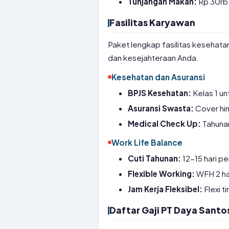
Tunjangan Makan:
Rp 30rb 
Fasilitas Karyawan
Paket lengkap fasilitas kesehata
dan kesejahteraan Anda.
Kesehatan dan Asuransi
BPJS Kesehatan:
Kelas 1 u
Asuransi Swasta:
Cover hin
Medical Check Up:
Tahunan
Work Life Balance
Cuti Tahunan:
12-15 hari pe
Flexible Working:
WFH 2 ha
Jam Kerja Fleksibel:
Flexi t
Daftar Gaji PT Daya Sant