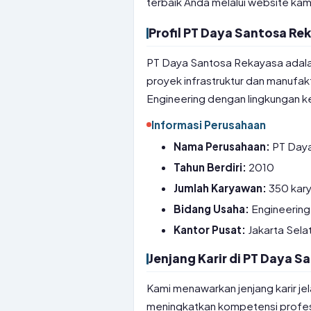
terbaik Anda melalui website kam
Profil PT Daya Santosa Re
PT Daya Santosa Rekayasa adala
proyek infrastruktur dan manufak
Engineering dengan lingkungan k
Informasi Perusahaan
Nama Perusahaan:
PT Daya
Tahun Berdiri:
2010
Jumlah Karyawan:
350 kar
Bidang Usaha:
Engineering
Kantor Pusat:
Jakarta Sela
Jenjang Karir di PT Daya 
Kami menawarkan jenjang karir je
meningkatkan kompetensi profes