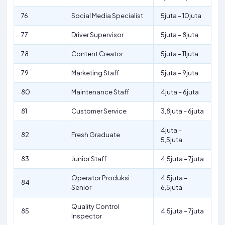
76
Social Media Specialist
5juta – 10juta
77
Driver Supervisor
5juta – 8juta
78
Content Creator
5juta – 11juta
79
Marketing Staff
5juta – 9juta
80
Maintenance Staff
4juta – 6juta
81
Customer Service
3,8juta – 6juta
4juta –
82
Fresh Graduate
5,5juta
83
Junior Staff
4,5juta – 7juta
Operator Produksi
4,5juta –
84
Senior
6,5juta
Quality Control
85
4,5juta – 7juta
Inspector