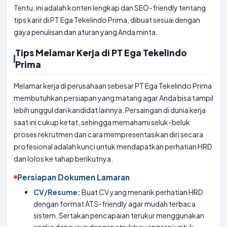
Tentu, ini adalah konten lengkap dan SEO-friendly tentang
tips karir di PT Ega Tekelindo Prima, dibuat sesuai dengan
gaya penulisan dan aturan yang Anda minta.
Tips Melamar Kerja di PT Ega Tekelindo
Prima
Melamar kerja di perusahaan sebesar PT Ega Tekelindo Prima
membutuhkan persiapan yang matang agar Anda bisa tampil
lebih unggul dari kandidat lainnya. Persaingan di dunia kerja
saat ini cukup ketat, sehingga memahami seluk-beluk
proses rekrutmen dan cara mempresentasikan diri secara
profesional adalah kunci untuk mendapatkan perhatian HRD
dan lolos ke tahap berikutnya.
Persiapan Dokumen Lamaran
CV/Resume:
Buat CV yang menarik perhatian HRD
dengan format ATS-friendly agar mudah terbaca
sistem. Sertakan pencapaian terukur menggunakan