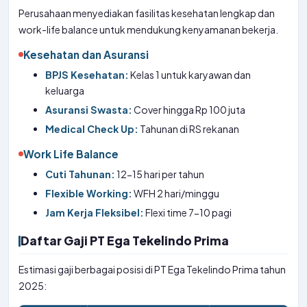
Perusahaan menyediakan fasilitas kesehatan lengkap dan
work-life balance untuk mendukung kenyamanan bekerja.
Kesehatan dan Asuransi
BPJS Kesehatan:
Kelas 1 untuk karyawan dan
keluarga
Asuransi Swasta:
Cover hingga Rp 100 juta
Medical Check Up:
Tahunan di RS rekanan
Work Life Balance
Cuti Tahunan:
12-15 hari per tahun
Flexible Working:
WFH 2 hari/minggu
Jam Kerja Fleksibel:
Flexi time 7-10 pagi
Daftar Gaji PT Ega Tekelindo Prima
Estimasi gaji berbagai posisi di PT Ega Tekelindo Prima tahun
2025: