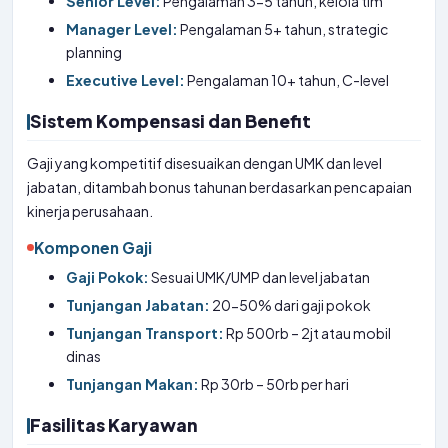
Senior Level:
Pengalaman 3-5 tahun, kelola tim
Manager Level:
Pengalaman 5+ tahun, strategic
planning
Executive Level:
Pengalaman 10+ tahun, C-level
Sistem Kompensasi dan Benefit
Gaji yang kompetitif disesuaikan dengan UMK dan level
jabatan, ditambah bonus tahunan berdasarkan pencapaian
kinerja perusahaan.
Komponen Gaji
Gaji Pokok:
Sesuai UMK/UMP dan level jabatan
Tunjangan Jabatan:
20-50% dari gaji pokok
Tunjangan Transport:
Rp 500rb – 2jt atau mobil
dinas
Tunjangan Makan:
Rp 30rb – 50rb per hari
Fasilitas Karyawan