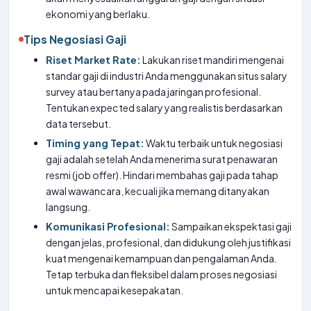
ekonomi yang berlaku.
Tips Negosiasi Gaji
Riset Market Rate:
Lakukan riset mandiri mengenai
standar gaji di industri Anda menggunakan situs salary
survey atau bertanya pada jaringan profesional.
Tentukan expected salary yang realistis berdasarkan
data tersebut.
Timing yang Tepat:
Waktu terbaik untuk negosiasi
gaji adalah setelah Anda menerima surat penawaran
resmi (job offer). Hindari membahas gaji pada tahap
awal wawancara, kecuali jika memang ditanyakan
langsung.
Komunikasi Profesional:
Sampaikan ekspektasi gaji
dengan jelas, profesional, dan didukung oleh justifikasi
kuat mengenai kemampuan dan pengalaman Anda.
Tetap terbuka dan fleksibel dalam proses negosiasi
untuk mencapai kesepakatan.