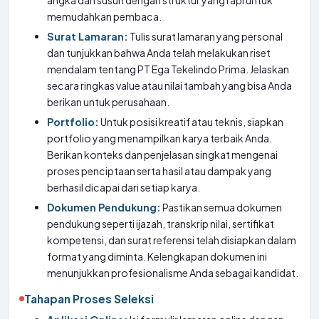
angka dan susun dengan struktur yang rapi untuk
memudahkan pembaca.
Surat Lamaran:
Tulis surat lamaran yang personal
dan tunjukkan bahwa Anda telah melakukan riset
mendalam tentang PT Ega Tekelindo Prima. Jelaskan
secara ringkas value atau nilai tambah yang bisa Anda
berikan untuk perusahaan.
Portfolio:
Untuk posisi kreatif atau teknis, siapkan
portfolio yang menampilkan karya terbaik Anda.
Berikan konteks dan penjelasan singkat mengenai
proses penciptaan serta hasil atau dampak yang
berhasil dicapai dari setiap karya.
Dokumen Pendukung:
Pastikan semua dokumen
pendukung seperti ijazah, transkrip nilai, sertifikat
kompetensi, dan surat referensi telah disiapkan dalam
format yang diminta. Kelengkapan dokumen ini
menunjukkan profesionalisme Anda sebagai kandidat.
Tahapan Proses Seleksi