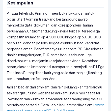
Kesimpulan
PT Ega Tekelindo Prima kini membuka lowongan untuk
posisi Staff Administrasi, yang bertanggung jawab
mengelola data, dokumen, dan korespondensi harian
perusahaan. Untuk mendukung kinerja terbaik, tersedia gaji
kompetitif mulai dari Rp 4.500.000 hingga Rp 6.000.000
per bulan, dengan potensi negosiasi khusus bagi kandidat
berpengalaman. Benefit menyeluruh seperti BPJS Kesehatan
dan Ketenagakerjaan, THR, serta bonus tahunan juga
diberikan untuk menjamin kesejahteraan Anda. Kombinasi
peran jelas dan kompensasi transparan ini menjadikan PT Ega
Tekelindo Prima pilihan karir yang solid dan menjanjikan bagi
pertumbuhan profesional Anda.
Jadilah bagian dari tim kami dan raih peluang karir terbaikmu
sekarang! Kunjungi website resmi kami untuk melihat detail
lowongan dan kirimkan lamaranmu secara langsung melalui
portal yang tersedia. Detail lebih lanjut tersedia dalam
Lowon
gan Kerja Housekeeping FIT HUB di Batam
.