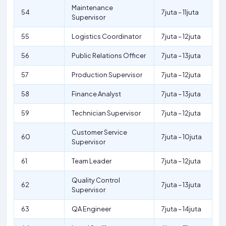
Maintenance
54
7juta – 11juta
Supervisor
55
Logistics Coordinator
7juta – 12juta
56
Public Relations Officer
7juta – 13juta
57
Production Supervisor
7juta – 12juta
58
Finance Analyst
7juta – 13juta
59
Technician Supervisor
7juta – 12juta
Customer Service
60
7juta – 10juta
Supervisor
61
Team Leader
7juta – 12juta
Quality Control
62
7juta – 13juta
Supervisor
63
QA Engineer
7juta – 14juta