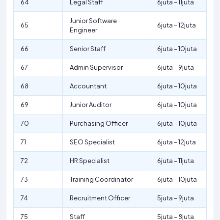
64
Legal Staff
6juta – 11juta
Junior Software
65
6juta – 12juta
Engineer
66
Senior Staff
6juta – 10juta
67
Admin Supervisor
6juta – 9juta
68
Accountant
6juta – 10juta
69
Junior Auditor
6juta – 10juta
70
Purchasing Officer
6juta – 10juta
71
SEO Specialist
6juta – 12juta
72
HR Specialist
6juta – 11juta
73
Training Coordinator
6juta – 10juta
74
Recruitment Officer
5juta – 9juta
75
Staff
5juta – 8juta