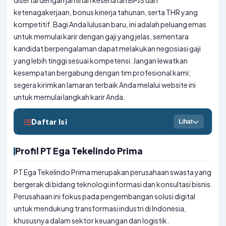
disertai dengan jaminan kesehatan BPJS dan
ketenagakerjaan, bonus kinerja tahunan, serta THR yang
kompetitif. Bagi Anda lulusan baru, ini adalah peluang emas
untuk memulai karir dengan gaji yang jelas, sementara
kandidat berpengalaman dapat melakukan negosiasi gaji
yang lebih tinggi sesuai kompetensi. Jangan lewatkan
kesempatan bergabung dengan tim profesional kami;
segera kirimkan lamaran terbaik Anda melalui website ini
untuk memulai langkah karir Anda.
Daftar Isi
Lihat
Profil PT Ega Tekelindo Prima
PT Ega Tekelindo Prima merupakan perusahaan swasta yang
bergerak di bidang teknologi informasi dan konsultasi bisnis.
Perusahaan ini fokus pada pengembangan solusi digital
untuk mendukung transformasi industri di Indonesia,
khususnya dalam sektor keuangan dan logistik.