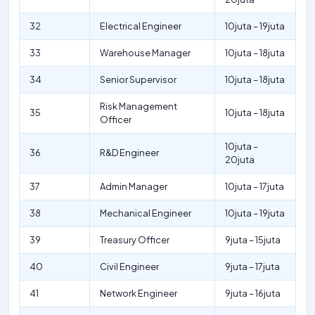
32
Electrical Engineer
10juta – 19juta
33
Warehouse Manager
10juta – 18juta
34
Senior Supervisor
10juta – 18juta
Risk Management
35
10juta – 18juta
Officer
10juta –
36
R&D Engineer
20juta
37
Admin Manager
10juta – 17juta
38
Mechanical Engineer
10juta – 19juta
39
Treasury Officer
9juta – 15juta
40
Civil Engineer
9juta – 17juta
41
Network Engineer
9juta – 16juta