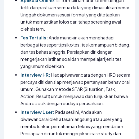
Aplikasi Online:
Isi formulir lamaran online dengan
teliti dan pastikan semua data yang dimasukkan benar.
Unggah dokumen sesuai format yang ditetapkan
untuk memastikan lolos dari tahap screening awal
oleh sistem.
Tes Tertulis:
Anda mungkin akan menghadapi
berbagai tes seperti psikotes, tes kemampuan bidang,
dan tes bahasa Inggris. Persiapkan diri dengan
mengerjakan latihan soal dan mempelajari jenis tes
yang umum diberikan.
Interview HR:
Hadapi wawancara dengan HRD secara
percaya diri dan siap menjawab pertanyaan behavioral
umum. Gunakan metode STAR (Situation, Task,
Action, Result) untuk menjawab dan tunjukkan bahwa
Anda cocok dengan budaya perusahaan.
Interview User:
Pada sesi ini, Anda akan
diwawancarai oleh atasan langsung atau user yang
membutuhkan pemahaman teknis yang mendalam.
Persiapkan diri untuk mengerjakan case study dan