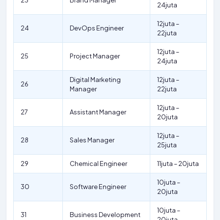
23
Brand Manager
24juta
12juta –
24
DevOps Engineer
22juta
12juta –
25
Project Manager
24juta
Digital Marketing
12juta –
26
Manager
22juta
12juta –
27
Assistant Manager
20juta
12juta –
28
Sales Manager
25juta
29
Chemical Engineer
11juta – 20juta
10juta –
30
Software Engineer
20juta
10juta –
31
Business Development
20juta