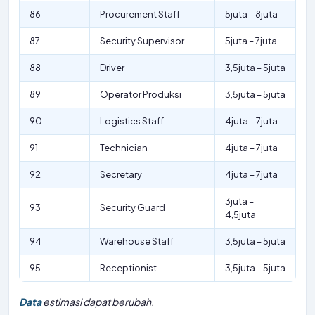
86
Procurement Staff
5juta – 8juta
87
Security Supervisor
5juta – 7juta
88
Driver
3,5juta – 5juta
89
Operator Produksi
3,5juta – 5juta
90
Logistics Staff
4juta – 7juta
91
Technician
4juta – 7juta
92
Secretary
4juta – 7juta
3juta –
93
Security Guard
4,5juta
94
Warehouse Staff
3,5juta – 5juta
95
Receptionist
3,5juta – 5juta
Data
estimasi dapat berubah.