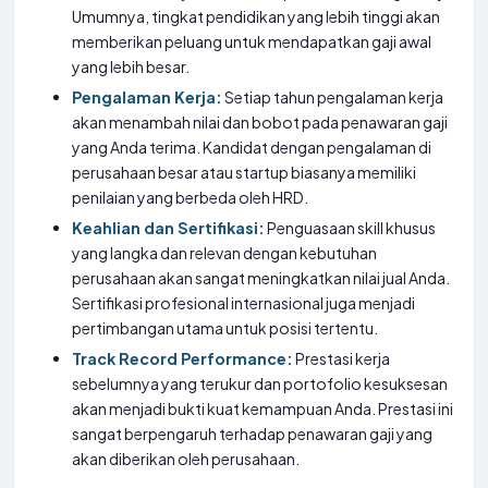
Umumnya, tingkat pendidikan yang lebih tinggi akan
memberikan peluang untuk mendapatkan gaji awal
yang lebih besar.
Pengalaman Kerja:
Setiap tahun pengalaman kerja
akan menambah nilai dan bobot pada penawaran gaji
yang Anda terima. Kandidat dengan pengalaman di
perusahaan besar atau startup biasanya memiliki
penilaian yang berbeda oleh HRD.
Keahlian dan Sertifikasi:
Penguasaan skill khusus
yang langka dan relevan dengan kebutuhan
perusahaan akan sangat meningkatkan nilai jual Anda.
Sertifikasi profesional internasional juga menjadi
pertimbangan utama untuk posisi tertentu.
Track Record Performance:
Prestasi kerja
sebelumnya yang terukur dan portofolio kesuksesan
akan menjadi bukti kuat kemampuan Anda. Prestasi ini
sangat berpengaruh terhadap penawaran gaji yang
akan diberikan oleh perusahaan.