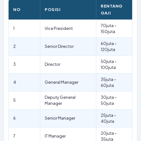
RENTANG
NO
POSISI
GAJI
70juta –
1
Vice President
150juta
60juta –
2
Senior Director
120juta
50juta –
3
Director
100juta
35juta –
4
General Manager
60juta
Deputy General
30juta –
5
Manager
50juta
25juta –
6
Senior Manager
40juta
20juta –
7
IT Manager
35juta