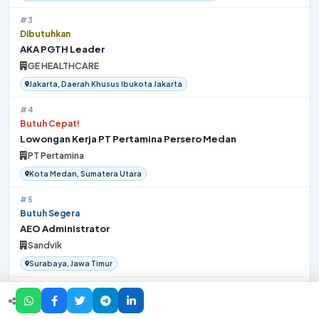
#3
Dibutuhkan
AKA PGTH Leader
GE HEALTHCARE
Jakarta, Daerah Khusus Ibukota Jakarta
#4
Butuh Cepat!
Lowongan Kerja PT Pertamina Persero Medan
PT Pertamina
Kota Medan, Sumatera Utara
#5
Butuh Segera
AEO Administrator
Sandvik
Surabaya, Jawa Timur
#6
Dibutuhkan
Supply Chain Analyst