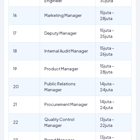
Engineer
30juta
15juta –
16
Marketing Manager
28juta
15juta –
17
Deputy Manager
25juta
15juta –
18
Internal Audit Manager
26juta
15juta –
19
Product Manager
28juta
Public Relations
14juta –
20
Manager
24juta
14juta –
21
Procurement Manager
24juta
Quality Control
13juta –
22
Manager
22juta
13juta –