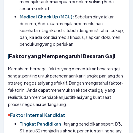
menunjukkan kemampuan problem solving Anda
secara konkret.
Medical Check Up (MCU):
Sebelum dinyatakan
diterima, Anda akan menjalani pemeriksaan
kesehatan. Jaga kondisi tubuh dengan istirahat cukup,
dan jika ada kondisi medis khusus, siapkan dokumen
pendukung yang diperlukan.
Faktor yang Mempengaruhi Besaran Gaji
Memahami berbagai faktor yang menentukan besaran gaji
sangat penting untuk perencanaan karir jangka panjang dan
strategi negosiasi yang efektif. Dengan mengetahui faktor-
faktor ini, Anda dapat menentukan ekspektasi gaji yang
realistis dan mempersiapkan justifikasi yang kuat saat
proses negosiasi berlangsung.
Faktor Internal Kandidat
Tingkat Pendidikan:
Jenjang pendidikan seperti D3,
S1, atau S2 menjadi salah satu penentu starting salary.