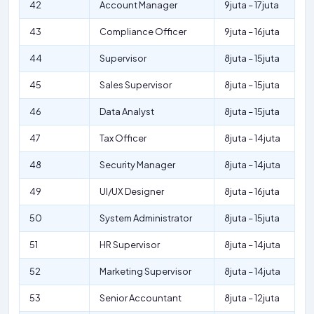
42
Account Manager
9juta – 17juta
43
Compliance Officer
9juta – 16juta
44
Supervisor
8juta – 15juta
45
Sales Supervisor
8juta – 15juta
46
Data Analyst
8juta – 15juta
47
Tax Officer
8juta – 14juta
48
Security Manager
8juta – 14juta
49
UI/UX Designer
8juta – 16juta
50
System Administrator
8juta – 15juta
51
HR Supervisor
8juta – 14juta
52
Marketing Supervisor
8juta – 14juta
53
Senior Accountant
8juta – 12juta