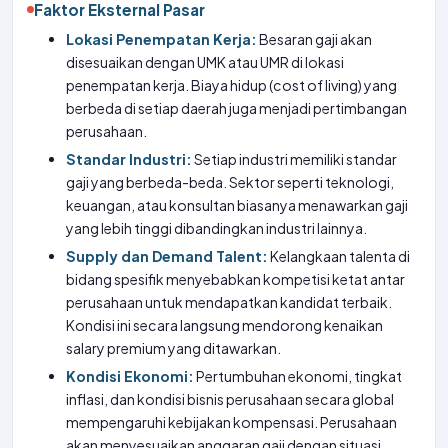
Faktor Eksternal Pasar
Lokasi Penempatan Kerja:
Besaran gaji akan
disesuaikan dengan UMK atau UMR di lokasi
penempatan kerja. Biaya hidup (cost of living) yang
berbeda di setiap daerah juga menjadi pertimbangan
perusahaan.
Standar Industri:
Setiap industri memiliki standar
gaji yang berbeda-beda. Sektor seperti teknologi,
keuangan, atau konsultan biasanya menawarkan gaji
yang lebih tinggi dibandingkan industri lainnya.
Supply dan Demand Talent:
Kelangkaan talenta di
bidang spesifik menyebabkan kompetisi ketat antar
perusahaan untuk mendapatkan kandidat terbaik.
Kondisi ini secara langsung mendorong kenaikan
salary premium yang ditawarkan.
Kondisi Ekonomi:
Pertumbuhan ekonomi, tingkat
inflasi, dan kondisi bisnis perusahaan secara global
mempengaruhi kebijakan kompensasi. Perusahaan
akan menyesuaikan anggaran gaji dengan situasi