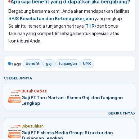
Apa saja benefit yang didapatkan jika bergabung?
Bergabung bersama kami, Anda akan mendapatkan fasilitas
BPJS Kesehatan dan Ketenagakerjaan
yang lengkap.
Selain itu, tersedia tunjangan hari raya (
THR
) dan bonus
tahunan yang kompetitif sebagai bentuk apresiasi atas
kontribusi Anda.
benefit
gaji
tunjangan
UMK
Tags:
SEBELUMNYA
Butuh Cepat!
Gaji PT Taru Martani: Skema Gaji dan Tunjangan
Lengkap
BERIKUTNYA
Dibutuhkan
Gaji PT Elshinta Media Group: Struktur dan
Tunjangan Lengkap