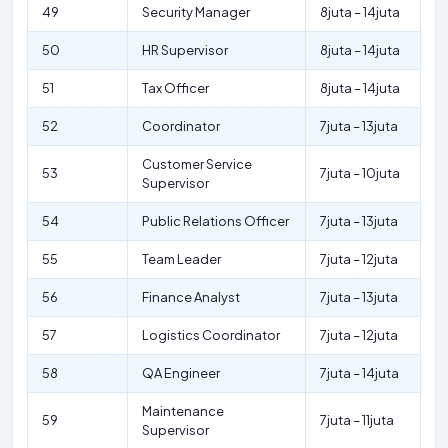
49
Security Manager
8juta – 14juta
50
HR Supervisor
8juta – 14juta
51
Tax Officer
8juta – 14juta
52
Coordinator
7juta – 13juta
Customer Service
53
7juta – 10juta
Supervisor
54
Public Relations Officer
7juta – 13juta
55
Team Leader
7juta – 12juta
56
Finance Analyst
7juta – 13juta
57
Logistics Coordinator
7juta – 12juta
58
QA Engineer
7juta – 14juta
Maintenance
59
7juta – 11juta
Supervisor