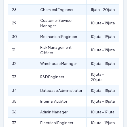
28
Chemical Engineer
11juta – 20juta
Customer Service
29
10juta – 18juta
Manager
30
Mechanical Engineer
10juta – 19juta
Risk Management
31
10juta – 18juta
Officer
32
Warehouse Manager
10juta – 18juta
10juta –
33
R&D Engineer
20juta
34
Database Administrator
10juta – 18juta
35
Internal Auditor
10juta – 18juta
36
Admin Manager
10juta – 17juta
37
Electrical Engineer
10juta – 19juta