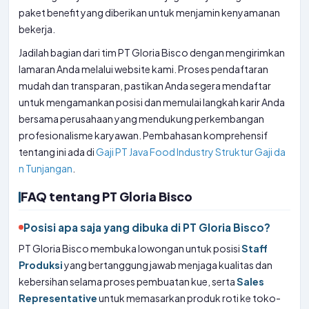
paket benefit yang diberikan untuk menjamin kenyamanan
bekerja.
Jadilah bagian dari tim PT Gloria Bisco dengan mengirimkan
lamaran Anda melalui website kami. Proses pendaftaran
mudah dan transparan, pastikan Anda segera mendaftar
untuk mengamankan posisi dan memulai langkah karir Anda
bersama perusahaan yang mendukung perkembangan
profesionalisme karyawan. Pembahasan komprehensif
tentang ini ada di
Gaji PT Java Food Industry Struktur Gaji da
n Tunjangan
.
FAQ tentang PT Gloria Bisco
Posisi apa saja yang dibuka di PT Gloria Bisco?
PT Gloria Bisco membuka lowongan untuk posisi
Staff
Produksi
yang bertanggung jawab menjaga kualitas dan
kebersihan selama proses pembuatan kue, serta
Sales
Representative
untuk memasarkan produk roti ke toko-