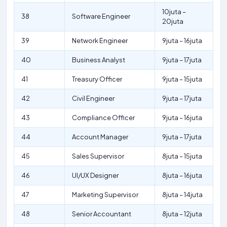
10juta –
38
Software Engineer
20juta
39
Network Engineer
9juta – 16juta
40
Business Analyst
9juta – 17juta
41
Treasury Officer
9juta – 15juta
42
Civil Engineer
9juta – 17juta
43
Compliance Officer
9juta – 16juta
44
Account Manager
9juta – 17juta
45
Sales Supervisor
8juta – 15juta
46
UI/UX Designer
8juta – 16juta
47
Marketing Supervisor
8juta – 14juta
48
Senior Accountant
8juta – 12juta