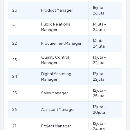
15juta –
20
Product Manager
28juta
Public Relations
14juta –
21
Manager
24juta
14juta –
22
Procurement Manager
24juta
Quality Control
13juta –
23
Manager
22juta
Digital Marketing
12juta –
24
Manager
22juta
12juta –
25
Sales Manager
25juta
12juta –
26
Assistant Manager
20juta
12juta –
27
Project Manager
24juta