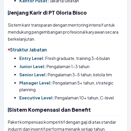
Kantor Pusat:
Jakarta Selatan
Jenjang Karir di PT Gloria Bisco
Sistem karir transparan dengan mentoring intensif untuk
mendukung pengembangan profesional karyawan secara
berkelanjutan.
Struktur Jabatan
Entry Level:
Fresh graduate, training 3-6 bulan
Junior Level:
Pengalaman 1-3 tahun
Senior Level:
Pengalaman 3-5 tahun, kelola tim
Manager Level:
Pengalaman 5+ tahun, strategic
planning
Executive Level:
Pengalaman 10+ tahun, C-level
Sistem Kompensasi dan Benefit
Paket kompensasi kompetitif dengan gaji di atas standar
industri dan insentif performa menarik setiap tahun.