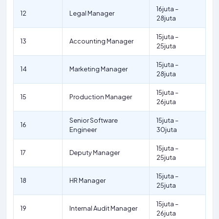
16juta –
12
Legal Manager
28juta
15juta –
13
Accounting Manager
25juta
15juta –
14
Marketing Manager
28juta
15juta –
15
Production Manager
26juta
Senior Software
15juta –
16
Engineer
30juta
15juta –
17
Deputy Manager
25juta
15juta –
18
HR Manager
25juta
15juta –
19
Internal Audit Manager
26juta