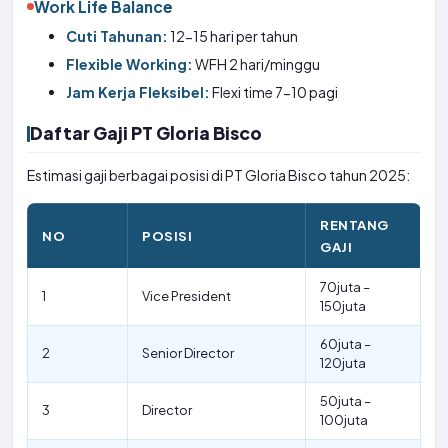
Work Life Balance
Cuti Tahunan:
12-15 hari per tahun
Flexible Working:
WFH 2 hari/minggu
Jam Kerja Fleksibel:
Flexi time 7-10 pagi
Daftar Gaji PT Gloria Bisco
Estimasi gaji berbagai posisi di PT Gloria Bisco tahun 2025:
RENTANG
NO
POSISI
GAJI
70juta –
1
Vice President
150juta
60juta –
2
Senior Director
120juta
50juta –
3
Director
100juta