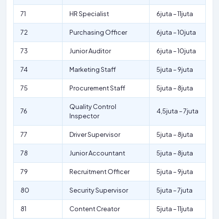
71
HR Specialist
6juta – 11juta
72
Purchasing Officer
6juta – 10juta
73
Junior Auditor
6juta – 10juta
74
Marketing Staff
5juta – 9juta
75
Procurement Staff
5juta – 8juta
Quality Control
76
4,5juta – 7juta
Inspector
77
Driver Supervisor
5juta – 8juta
78
Junior Accountant
5juta – 8juta
79
Recruitment Officer
5juta – 9juta
80
Security Supervisor
5juta – 7juta
81
Content Creator
5juta – 11juta