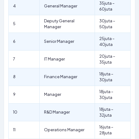
35juta –
4
General Manager
60juta
Deputy General
30juta –
5
Manager
50juta
25juta –
6
Senior Manager
40juta
20juta –
7
IT Manager
35juta
18juta –
8
Finance Manager
30juta
18juta –
9
Manager
30juta
18juta –
10
R&D Manager
32juta
16juta –
11
Operations Manager
28juta