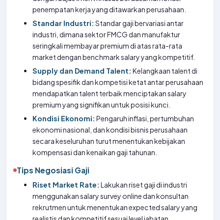
penempatan kerja yang ditawarkan perusahaan.
Standar Industri:
Standar gaji bervariasi antar
industri, dimana sektor FMCG dan manufaktur
seringkali membayar premium di atas rata-rata
market dengan benchmark salary yang kompetitif.
Supply dan Demand Talent:
Kelangkaan talent di
bidang spesifik dan kompetisi ketat antar perusahaan
mendapatkan talent terbaik menciptakan salary
premium yang signifikan untuk posisi kunci.
Kondisi Ekonomi:
Pengaruh inflasi, pertumbuhan
ekonomi nasional, dan kondisi bisnis perusahaan
secara keseluruhan turut menentukan kebijakan
kompensasi dan kenaikan gaji tahunan.
Tips Negosiasi Gaji
Riset Market Rate:
Lakukan riset gaji di industri
menggunakan salary survey online dan konsultan
rekrutmen untuk menentukan expected salary yang
realistis dan kompetitif sesuai level jabatan.