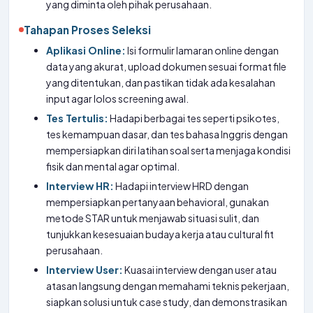
yang diminta oleh pihak perusahaan.
Tahapan Proses Seleksi
Aplikasi Online:
Isi formulir lamaran online dengan
data yang akurat, upload dokumen sesuai format file
yang ditentukan, dan pastikan tidak ada kesalahan
input agar lolos screening awal.
Tes Tertulis:
Hadapi berbagai tes seperti psikotes,
tes kemampuan dasar, dan tes bahasa Inggris dengan
mempersiapkan diri latihan soal serta menjaga kondisi
fisik dan mental agar optimal.
Interview HR:
Hadapi interview HRD dengan
mempersiapkan pertanyaan behavioral, gunakan
metode STAR untuk menjawab situasi sulit, dan
tunjukkan kesesuaian budaya kerja atau cultural fit
perusahaan.
Interview User:
Kuasai interview dengan user atau
atasan langsung dengan memahami teknis pekerjaan,
siapkan solusi untuk case study, dan demonstrasikan