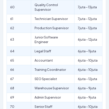
Quality Control
60
7juta – 13juta
Supervisor
61
Technician Supervisor
7juta – 12juta
62
Production Supervisor
7juta – 12juta
Junior Software
63
6juta – 12juta
Engineer
64
Legal Staff
6juta – 11juta
65
Accountant
6juta – 10juta
66
Training Coordinator
6juta – 10juta
67
SEO Specialist
6juta – 12juta
68
Warehouse Supervisor
6juta – 9juta
69
Admin Supervisor
6juta – 9juta
70
Senior Staff
6juta – 10juta