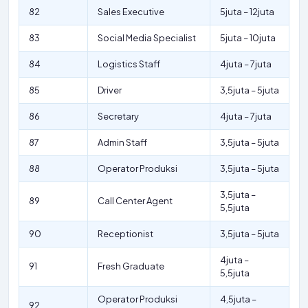
82
Sales Executive
5juta – 12juta
83
Social Media Specialist
5juta – 10juta
84
Logistics Staff
4juta – 7juta
85
Driver
3,5juta – 5juta
86
Secretary
4juta – 7juta
87
Admin Staff
3,5juta – 5juta
88
Operator Produksi
3,5juta – 5juta
3,5juta –
89
Call Center Agent
5,5juta
90
Receptionist
3,5juta – 5juta
4juta –
91
Fresh Graduate
5,5juta
Operator Produksi
4,5juta –
92