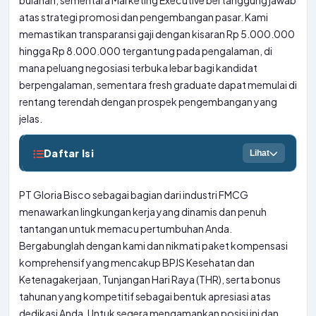
bulanan, sementara Marketing Executive bertanggung jawab
atas strategi promosi dan pengembangan pasar. Kami
memastikan transparansi gaji dengan kisaran Rp 5.000.000
hingga Rp 8.000.000 tergantung pada pengalaman, di
mana peluang negosiasi terbuka lebar bagi kandidat
berpengalaman, sementara fresh graduate dapat memulai di
rentang terendah dengan prospek pengembangan yang
jelas.
Daftar Isi
Lihat
PT Gloria Bisco sebagai bagian dari industri FMCG
menawarkan lingkungan kerja yang dinamis dan penuh
tantangan untuk memacu pertumbuhan Anda.
Bergabunglah dengan kami dan nikmati paket kompensasi
komprehensif yang mencakup BPJS Kesehatan dan
Ketenagakerjaan, Tunjangan Hari Raya (THR), serta bonus
tahunan yang kompetitif sebagai bentuk apresiasi atas
dedikasi Anda. Untuk segera mengamankan posisi ini dan