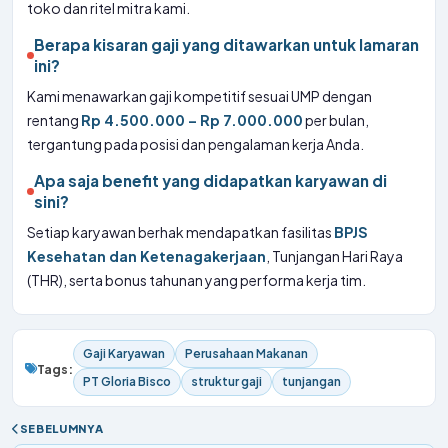
toko dan ritel mitra kami.
Berapa kisaran gaji yang ditawarkan untuk lamaran
ini?
Kami menawarkan gaji kompetitif sesuai UMP dengan
rentang
Rp 4.500.000 – Rp 7.000.000
per bulan,
tergantung pada posisi dan pengalaman kerja Anda.
Apa saja benefit yang didapatkan karyawan di
sini?
Setiap karyawan berhak mendapatkan fasilitas
BPJS
Kesehatan dan Ketenagakerjaan
, Tunjangan Hari Raya
(THR), serta bonus tahunan yang performa kerja tim.
Gaji Karyawan
Perusahaan Makanan
Tags:
PT Gloria Bisco
struktur gaji
tunjangan
SEBELUMNYA