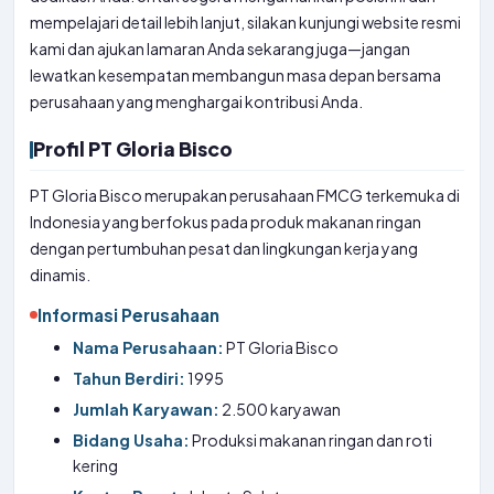
mempelajari detail lebih lanjut, silakan kunjungi website resmi
kami dan ajukan lamaran Anda sekarang juga—jangan
lewatkan kesempatan membangun masa depan bersama
perusahaan yang menghargai kontribusi Anda.
Profil PT Gloria Bisco
PT Gloria Bisco merupakan perusahaan FMCG terkemuka di
Indonesia yang berfokus pada produk makanan ringan
dengan pertumbuhan pesat dan lingkungan kerja yang
dinamis.
Informasi Perusahaan
Nama Perusahaan:
PT Gloria Bisco
Tahun Berdiri:
1995
Jumlah Karyawan:
2.500 karyawan
Bidang Usaha:
Produksi makanan ringan dan roti
kering