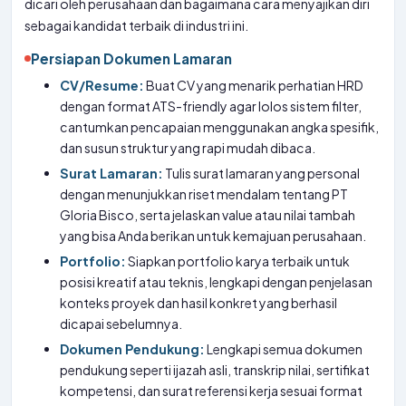
dicari oleh perusahaan dan bagaimana cara menyajikan diri
sebagai kandidat terbaik di industri ini.
Persiapan Dokumen Lamaran
CV/Resume:
Buat CV yang menarik perhatian HRD
dengan format ATS-friendly agar lolos sistem filter,
cantumkan pencapaian menggunakan angka spesifik,
dan susun struktur yang rapi mudah dibaca.
Surat Lamaran:
Tulis surat lamaran yang personal
dengan menunjukkan riset mendalam tentang PT
Gloria Bisco, serta jelaskan value atau nilai tambah
yang bisa Anda berikan untuk kemajuan perusahaan.
Portfolio:
Siapkan portfolio karya terbaik untuk
posisi kreatif atau teknis, lengkapi dengan penjelasan
konteks proyek dan hasil konkret yang berhasil
dicapai sebelumnya.
Dokumen Pendukung:
Lengkapi semua dokumen
pendukung seperti ijazah asli, transkrip nilai, sertifikat
kompetensi, dan surat referensi kerja sesuai format