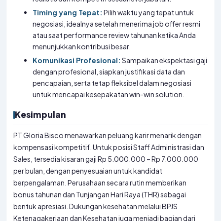
Timing yang Tepat:
Pilih waktu yang tepat untuk
negosiasi, idealnya setelah menerima job offer resmi
atau saat performance review tahunan ketika Anda
menunjukkan kontribusi besar.
Komunikasi Profesional:
Sampaikan ekspektasi gaji
dengan profesional, siapkan justifikasi data dan
pencapaian, serta tetap fleksibel dalam negosiasi
untuk mencapai kesepakatan win-win solution.
Kesimpulan
PT Gloria Bisco menawarkan peluang karir menarik dengan
kompensasi kompetitif. Untuk posisi Staff Administrasi dan
Sales, tersedia kisaran gaji Rp 5.000.000 – Rp 7.000.000
per bulan, dengan penyesuaian untuk kandidat
berpengalaman. Perusahaan secara rutin memberikan
bonus tahunan dan Tunjangan Hari Raya (THR) sebagai
bentuk apresiasi. Dukungan kesehatan melalui BPJS
Ketenagakerjaan dan Kesehatan juga menjadi bagian dari