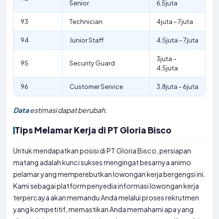
Senior
6,5juta
93
Technician
4juta – 7juta
94
Junior Staff
4,5juta – 7juta
3juta –
95
Security Guard
4,5juta
96
Customer Service
3,8juta – 6juta
Data
estimasi dapat berubah.
Tips Melamar Kerja di PT Gloria Bisco
Untuk mendapatkan posisi di PT Gloria Bisco, persiapan
matang adalah kunci sukses mengingat besarnya animo
pelamar yang memperebutkan lowongan kerja bergengsi ini.
Kami sebagai platform penyedia informasi lowongan kerja
terpercaya akan memandu Anda melalui proses rekrutmen
yang kompetitif, memastikan Anda memahami apa yang