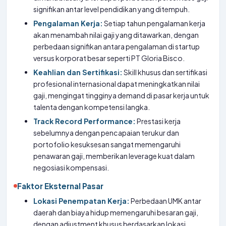
signifikan antar level pendidikan yang ditempuh.
Pengalaman Kerja:
Setiap tahun pengalaman kerja
akan menambah nilai gaji yang ditawarkan, dengan
perbedaan signifikan antara pengalaman di startup
versus korporat besar seperti PT Gloria Bisco.
Keahlian dan Sertifikasi:
Skill khusus dan sertifikasi
profesional internasional dapat meningkatkan nilai
gaji, mengingat tingginya demand di pasar kerja untuk
talenta dengan kompetensi langka.
Track Record Performance:
Prestasi kerja
sebelumnya dengan pencapaian terukur dan
portofolio kesuksesan sangat memengaruhi
penawaran gaji, memberikan leverage kuat dalam
negosiasi kompensasi.
Faktor Eksternal Pasar
Lokasi Penempatan Kerja:
Perbedaan UMK antar
daerah dan biaya hidup memengaruhi besaran gaji,
dengan adjustment khusus berdasarkan lokasi