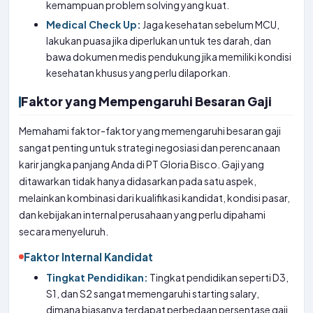
kemampuan problem solving yang kuat.
Medical Check Up:
Jaga kesehatan sebelum MCU,
lakukan puasa jika diperlukan untuk tes darah, dan
bawa dokumen medis pendukung jika memiliki kondisi
kesehatan khusus yang perlu dilaporkan.
Faktor yang Mempengaruhi Besaran Gaji
Memahami faktor-faktor yang memengaruhi besaran gaji
sangat penting untuk strategi negosiasi dan perencanaan
karir jangka panjang Anda di PT Gloria Bisco. Gaji yang
ditawarkan tidak hanya didasarkan pada satu aspek,
melainkan kombinasi dari kualifikasi kandidat, kondisi pasar,
dan kebijakan internal perusahaan yang perlu dipahami
secara menyeluruh.
Faktor Internal Kandidat
Tingkat Pendidikan:
Tingkat pendidikan seperti D3,
S1, dan S2 sangat memengaruhi starting salary,
dimana biasanya terdapat perbedaan persentase gaji