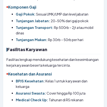
Komponen Gaji
Gaji Pokok:
Sesuai UMK/UMP dan level jabatan
Tunjangan Jabatan:
20-50% dari gaji pokok
Tunjangan Transport:
Rp 500rb – 2jt atau mobil
dinas
Tunjangan Makan:
Rp 30rb – 50rb per hari
Fasilitas Karyawan
Fasilitas lengkap mendukung kesehatan dan keseimbangan
kerja karyawan beserta keluarga tercinta.
Kesehatan dan Asuransi
BPJS Kesehatan:
Kelas 1 untuk karyawan dan
keluarga
Asuransi Swasta:
Cover hingga Rp 100 juta
Medical Check Up:
Tahunan di RS rekanan