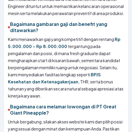
Engineer dituntut untuk memastikan kelancaran operasional
mesin serta melakukan perawatan preventif di area produksi.
Bagaimana gambaran gaji dan benefit yang
ditawarkan?
Kami menawarkan gaji yang kompetitif dengan rentang
Rp
5.000.000 – Rp 8.000.000
tergantung pada
pengalaman dan posisi, di mana fresh graduate dapat
mengharapkan start di kisaran bawah, sementara kandidat
berpengalaman memiliki ruang untuk negosiasi. Selain itu,
kami menyediakan fasilitas lengkap seperti
BPJS
Kesehatan dan Ketenagakerjaan
, THR, serta bonus
tahunan yang diberikan secara natural sebagai apresiasi atas
kinerja karyawan.
Bagaimana cara melamar lowongan di PT Great
Giant Pineapple?
Untuk bergabung, silakan akses website kami dan pilih posisi
yang sesuai dengan minat dan kemampuan Anda. Pastikan