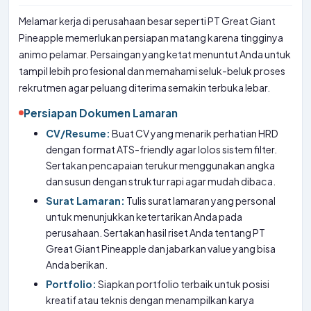
Melamar kerja di perusahaan besar seperti PT Great Giant
Pineapple memerlukan persiapan matang karena tingginya
animo pelamar. Persaingan yang ketat menuntut Anda untuk
tampil lebih profesional dan memahami seluk-beluk proses
rekrutmen agar peluang diterima semakin terbuka lebar.
Persiapan Dokumen Lamaran
CV/Resume:
Buat CV yang menarik perhatian HRD
dengan format ATS-friendly agar lolos sistem filter.
Sertakan pencapaian terukur menggunakan angka
dan susun dengan struktur rapi agar mudah dibaca.
Surat Lamaran:
Tulis surat lamaran yang personal
untuk menunjukkan ketertarikan Anda pada
perusahaan. Sertakan hasil riset Anda tentang PT
Great Giant Pineapple dan jabarkan value yang bisa
Anda berikan.
Portfolio:
Siapkan portfolio terbaik untuk posisi
kreatif atau teknis dengan menampilkan karya