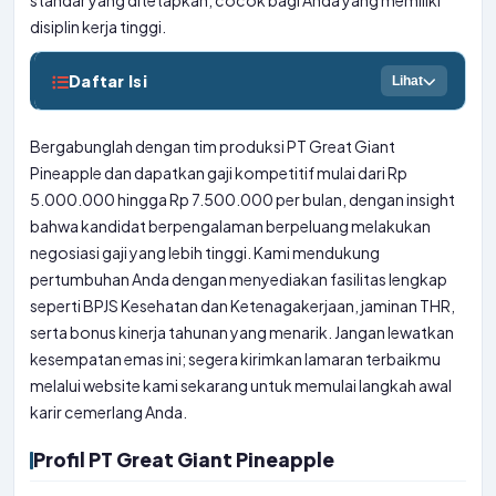
standar yang ditetapkan, cocok bagi Anda yang memiliki
disiplin kerja tinggi.
Daftar Isi
Lihat
Bergabunglah dengan tim produksi PT Great Giant
Pineapple dan dapatkan gaji kompetitif mulai dari Rp
5.000.000 hingga Rp 7.500.000 per bulan, dengan insight
bahwa kandidat berpengalaman berpeluang melakukan
negosiasi gaji yang lebih tinggi. Kami mendukung
pertumbuhan Anda dengan menyediakan fasilitas lengkap
seperti BPJS Kesehatan dan Ketenagakerjaan, jaminan THR,
serta bonus kinerja tahunan yang menarik. Jangan lewatkan
kesempatan emas ini; segera kirimkan lamaran terbaikmu
melalui website kami sekarang untuk memulai langkah awal
karir cemerlang Anda.
Profil PT Great Giant Pineapple