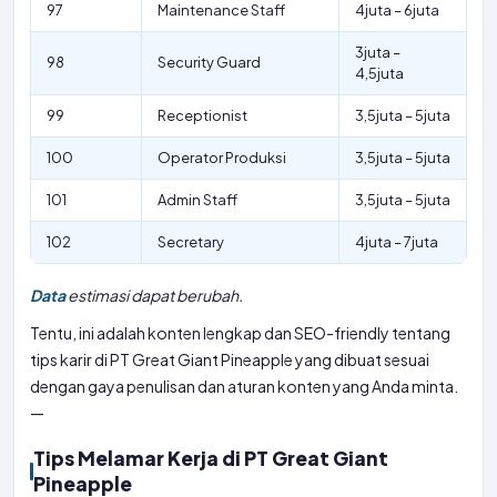
97
Maintenance Staff
4juta – 6juta
3juta –
98
Security Guard
4,5juta
99
Receptionist
3,5juta – 5juta
100
Operator Produksi
3,5juta – 5juta
101
Admin Staff
3,5juta – 5juta
102
Secretary
4juta – 7juta
Data
estimasi dapat berubah.
Tentu, ini adalah konten lengkap dan SEO-friendly tentang
tips karir di PT Great Giant Pineapple yang dibuat sesuai
dengan gaya penulisan dan aturan konten yang Anda minta.
—
Tips Melamar Kerja di PT Great Giant
Pineapple