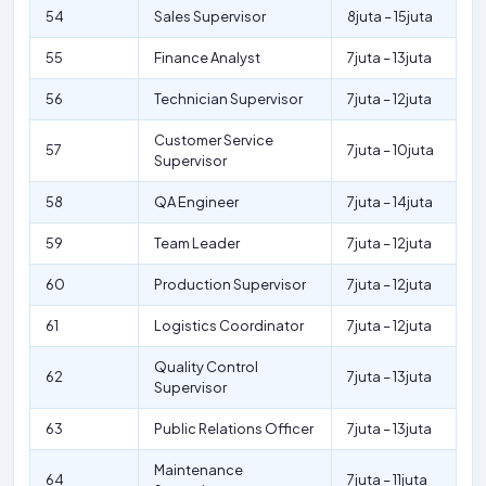
54
Sales Supervisor
8juta – 15juta
55
Finance Analyst
7juta – 13juta
56
Technician Supervisor
7juta – 12juta
Customer Service
57
7juta – 10juta
Supervisor
58
QA Engineer
7juta – 14juta
59
Team Leader
7juta – 12juta
60
Production Supervisor
7juta – 12juta
61
Logistics Coordinator
7juta – 12juta
Quality Control
62
7juta – 13juta
Supervisor
63
Public Relations Officer
7juta – 13juta
Maintenance
64
7juta – 11juta