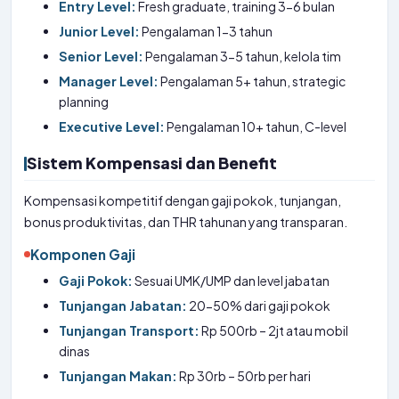
Entry Level:
Fresh graduate, training 3-6 bulan
Junior Level:
Pengalaman 1-3 tahun
Senior Level:
Pengalaman 3-5 tahun, kelola tim
Manager Level:
Pengalaman 5+ tahun, strategic
planning
Executive Level:
Pengalaman 10+ tahun, C-level
Sistem Kompensasi dan Benefit
Kompensasi kompetitif dengan gaji pokok, tunjangan,
bonus produktivitas, dan THR tahunan yang transparan.
Komponen Gaji
Gaji Pokok:
Sesuai UMK/UMP dan level jabatan
Tunjangan Jabatan:
20-50% dari gaji pokok
Tunjangan Transport:
Rp 500rb – 2jt atau mobil
dinas
Tunjangan Makan:
Rp 30rb – 50rb per hari