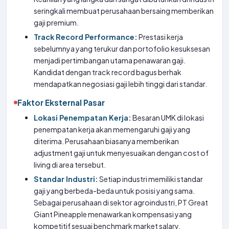
seringkali membuat perusahaan bersaing memberikan
gaji premium.
Track Record Performance:
Prestasi kerja
sebelumnya yang terukur dan portofolio kesuksesan
menjadi pertimbangan utama penawaran gaji.
Kandidat dengan track record bagus berhak
mendapatkan negosiasi gaji lebih tinggi dari standar.
Faktor Eksternal Pasar
Lokasi Penempatan Kerja:
Besaran UMK di lokasi
penempatan kerja akan memengaruhi gaji yang
diterima. Perusahaan biasanya memberikan
adjustment gaji untuk menyesuaikan dengan cost of
living di area tersebut.
Standar Industri:
Setiap industri memiliki standar
gaji yang berbeda-beda untuk posisi yang sama.
Sebagai perusahaan di sektor agroindustri, PT Great
Giant Pineapple menawarkan kompensasi yang
kompetitif sesuai benchmark market salary.