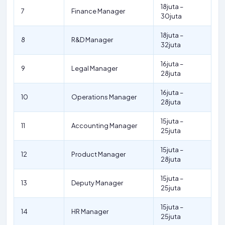
18juta –
7
Finance Manager
30juta
18juta –
8
R&D Manager
32juta
16juta –
9
Legal Manager
28juta
16juta –
10
Operations Manager
28juta
15juta –
11
Accounting Manager
25juta
15juta –
12
Product Manager
28juta
15juta –
13
Deputy Manager
25juta
15juta –
14
HR Manager
25juta