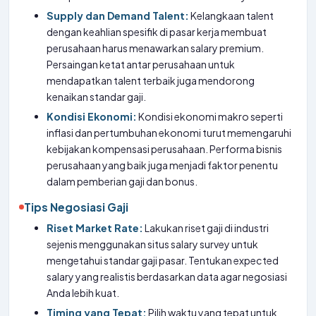
Supply dan Demand Talent:
Kelangkaan talent
dengan keahlian spesifik di pasar kerja membuat
perusahaan harus menawarkan salary premium.
Persaingan ketat antar perusahaan untuk
mendapatkan talent terbaik juga mendorong
kenaikan standar gaji.
Kondisi Ekonomi:
Kondisi ekonomi makro seperti
inflasi dan pertumbuhan ekonomi turut memengaruhi
kebijakan kompensasi perusahaan. Performa bisnis
perusahaan yang baik juga menjadi faktor penentu
dalam pemberian gaji dan bonus.
Tips Negosiasi Gaji
Riset Market Rate:
Lakukan riset gaji di industri
sejenis menggunakan situs salary survey untuk
mengetahui standar gaji pasar. Tentukan expected
salary yang realistis berdasarkan data agar negosiasi
Anda lebih kuat.
Timing yang Tepat:
Pilih waktu yang tepat untuk