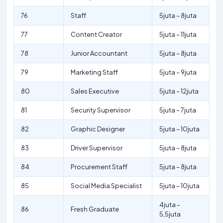
76
Staff
5juta – 8juta
77
Content Creator
5juta – 11juta
78
Junior Accountant
5juta – 8juta
79
Marketing Staff
5juta – 9juta
80
Sales Executive
5juta – 12juta
81
Security Supervisor
5juta – 7juta
82
Graphic Designer
5juta – 10juta
83
Driver Supervisor
5juta – 8juta
84
Procurement Staff
5juta – 8juta
85
Social Media Specialist
5juta – 10juta
4juta –
86
Fresh Graduate
5,5juta