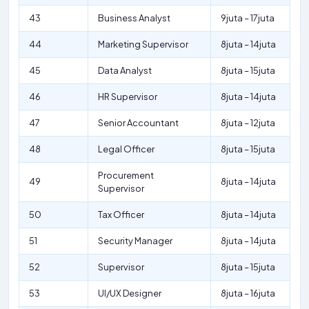
43
Business Analyst
9juta – 17juta
44
Marketing Supervisor
8juta – 14juta
45
Data Analyst
8juta – 15juta
46
HR Supervisor
8juta – 14juta
47
Senior Accountant
8juta – 12juta
48
Legal Officer
8juta – 15juta
Procurement
49
8juta – 14juta
Supervisor
50
Tax Officer
8juta – 14juta
51
Security Manager
8juta – 14juta
52
Supervisor
8juta – 15juta
53
UI/UX Designer
8juta – 16juta