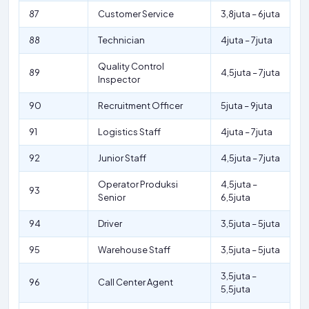
87
Customer Service
3,8juta – 6juta
88
Technician
4juta – 7juta
Quality Control
89
4,5juta – 7juta
Inspector
90
Recruitment Officer
5juta – 9juta
91
Logistics Staff
4juta – 7juta
92
Junior Staff
4,5juta – 7juta
Operator Produksi
4,5juta –
93
Senior
6,5juta
94
Driver
3,5juta – 5juta
95
Warehouse Staff
3,5juta – 5juta
3,5juta –
96
Call Center Agent
5,5juta