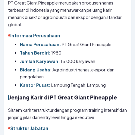
PT Great Giant Pineapple merupakan produsen nanas
terbesar di Indonesia yang menawarkan peluang karir
menarik di sektor agroindustri dan ekspor dengan standar
global.
Informasi Perusahaan
Nama Perusahaan:
PT Great Giant Pineapple
Tahun Berdiri:
1980
Jumlah Karyawan:
15.000 karyawan
Bidang Usaha:
Agroindustri nanas, ekspor, dan
pengolahan
Kantor Pusat:
Lampung Tengah, Lampung
Jenjang Karir di PT Great Giant Pineapple
Sistem karir terstruktur dengan program training intensif dan
jenjang jelas dari entry level hingga executive.
Struktur Jabatan