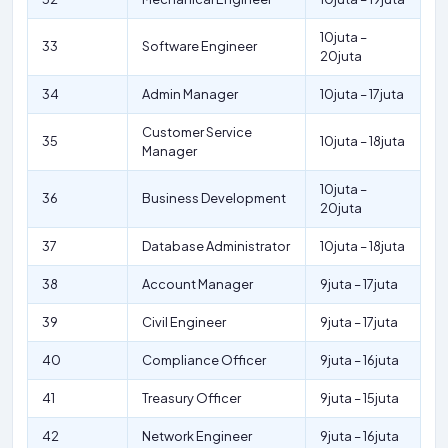
10juta –
33
Software Engineer
20juta
34
Admin Manager
10juta – 17juta
Customer Service
35
10juta – 18juta
Manager
10juta –
36
Business Development
20juta
37
Database Administrator
10juta – 18juta
38
Account Manager
9juta – 17juta
39
Civil Engineer
9juta – 17juta
40
Compliance Officer
9juta – 16juta
41
Treasury Officer
9juta – 15juta
42
Network Engineer
9juta – 16juta