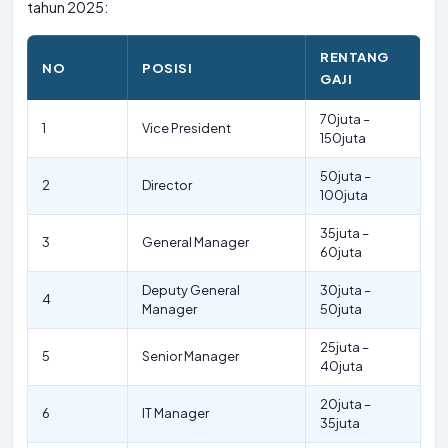
tahun 2025:
RENTANG
NO
POSISI
GAJI
70juta –
1
Vice President
150juta
50juta –
2
Director
100juta
35juta –
3
General Manager
60juta
Deputy General
30juta –
4
Manager
50juta
25juta –
5
Senior Manager
40juta
20juta –
6
IT Manager
35juta