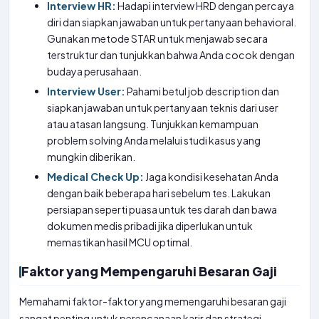
Interview HR:
Hadapi interview HRD dengan percaya
diri dan siapkan jawaban untuk pertanyaan behavioral.
Gunakan metode STAR untuk menjawab secara
terstruktur dan tunjukkan bahwa Anda cocok dengan
budaya perusahaan.
Interview User:
Pahami betul job description dan
siapkan jawaban untuk pertanyaan teknis dari user
atau atasan langsung. Tunjukkan kemampuan
problem solving Anda melalui studi kasus yang
mungkin diberikan.
Medical Check Up:
Jaga kondisi kesehatan Anda
dengan baik beberapa hari sebelum tes. Lakukan
persiapan seperti puasa untuk tes darah dan bawa
dokumen medis pribadi jika diperlukan untuk
memastikan hasil MCU optimal.
Faktor yang Mempengaruhi Besaran Gaji
Memahami faktor-faktor yang memengaruhi besaran gaji
sangat penting untuk perencanaan karir dan strategi