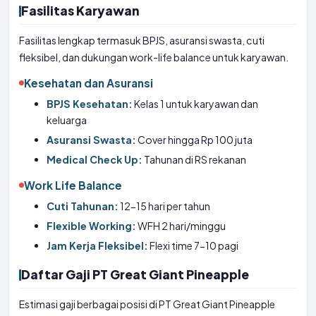
Fasilitas Karyawan
Fasilitas lengkap termasuk BPJS, asuransi swasta, cuti
fleksibel, dan dukungan work-life balance untuk karyawan.
Kesehatan dan Asuransi
BPJS Kesehatan:
Kelas 1 untuk karyawan dan
keluarga
Asuransi Swasta:
Cover hingga Rp 100 juta
Medical Check Up:
Tahunan di RS rekanan
Work Life Balance
Cuti Tahunan:
12-15 hari per tahun
Flexible Working:
WFH 2 hari/minggu
Jam Kerja Fleksibel:
Flexi time 7-10 pagi
Daftar Gaji PT Great Giant Pineapple
Estimasi gaji berbagai posisi di PT Great Giant Pineapple