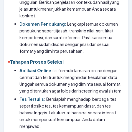
unggulan. Berikan penjelasan konteks dan hasil yang
jelas untuk menunjukkan kemampuan Anda secara
konkret.
Dokumen Pendukung:
Lengkapi semua dokumen
pendukung seperti ijazah, transkrip nilai, sertifikat
kompetensi, dan surat referensi. Pastikan semua
dokumen sudah discan dengan jelas dan sesuai
format yang diminta perusahaan.
Tahapan Proses Seleksi
Aplikasi Online:
Isi formulir lamaran online dengan
cermat dan teliti untuk menghindari kesalahan data.
Unggah semua dokumen yang diminta sesuai format
yang ditentukan agar lolos dari screening awal sistem.
Tes Tertulis:
Bersiaplah menghadapi berbagai tes
seperti psikotes, tes kemampuan dasar, dan tes
bahasa Inggris. Lakukan latihan soal secara intensif
untuk memperkuat kemampuan Anda dalam
menjawab.