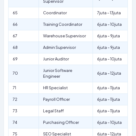
Supervisor
65
Coordinator
7juta – 13juta
66
Training Coordinator
6juta – 10juta
67
Warehouse Supervisor
6juta – 9juta
68
Admin Supervisor
6juta – 9juta
69
Junior Auditor
6juta – 10juta
Junior Software
70
6juta – 12juta
Engineer
71
HR Specialist
6juta – 11juta
72
Payroll Officer
6juta – 11juta
73
Legal Staff
6juta – 11juta
74
Purchasing Officer
6juta – 10juta
75
SEO Specialist
6juta – 12juta