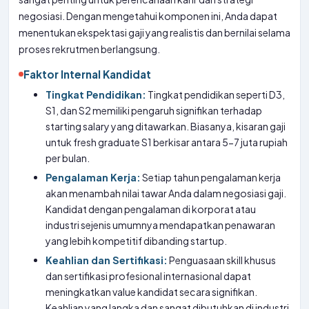
negosiasi. Dengan mengetahui komponen ini, Anda dapat
menentukan ekspektasi gaji yang realistis dan bernilai selama
proses rekrutmen berlangsung.
Faktor Internal Kandidat
Tingkat Pendidikan:
Tingkat pendidikan seperti D3,
S1, dan S2 memiliki pengaruh signifikan terhadap
starting salary yang ditawarkan. Biasanya, kisaran gaji
untuk fresh graduate S1 berkisar antara 5-7 juta rupiah
per bulan.
Pengalaman Kerja:
Setiap tahun pengalaman kerja
akan menambah nilai tawar Anda dalam negosiasi gaji.
Kandidat dengan pengalaman di korporat atau
industri sejenis umumnya mendapatkan penawaran
yang lebih kompetitif dibanding startup.
Keahlian dan Sertifikasi:
Penguasaan skill khusus
dan sertifikasi profesional internasional dapat
meningkatkan value kandidat secara signifikan.
Keahlian yang langka dan sangat dibutuhkan di industri