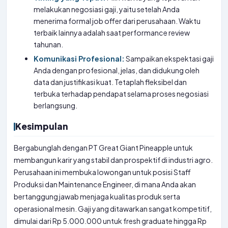
melakukan negosiasi gaji, yaitu setelah Anda
menerima formal job offer dari perusahaan. Waktu
terbaik lainnya adalah saat performance review
tahunan.
Komunikasi Profesional:
Sampaikan ekspektasi gaji
Anda dengan profesional, jelas, dan didukung oleh
data dan justifikasi kuat. Tetaplah fleksibel dan
terbuka terhadap pendapat selama proses negosiasi
berlangsung.
Kesimpulan
Bergabunglah dengan PT Great Giant Pineapple untuk
membangun karir yang stabil dan prospektif di industri agro.
Perusahaan ini membuka lowongan untuk posisi Staff
Produksi dan Maintenance Engineer, di mana Anda akan
bertanggung jawab menjaga kualitas produk serta
operasional mesin. Gaji yang ditawarkan sangat kompetitif,
dimulai dari Rp 5.000.000 untuk fresh graduate hingga Rp