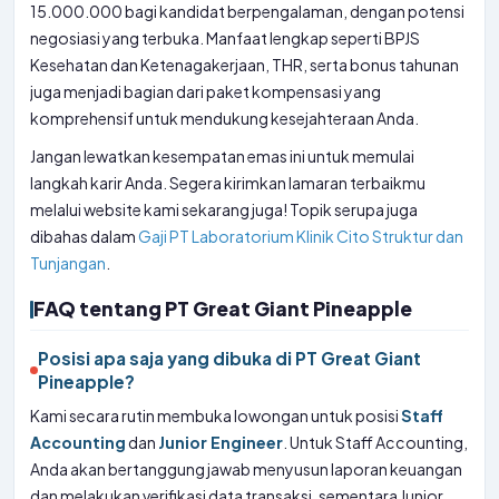
15.000.000 bagi kandidat berpengalaman, dengan potensi
negosiasi yang terbuka. Manfaat lengkap seperti BPJS
Kesehatan dan Ketenagakerjaan, THR, serta bonus tahunan
juga menjadi bagian dari paket kompensasi yang
komprehensif untuk mendukung kesejahteraan Anda.
Jangan lewatkan kesempatan emas ini untuk memulai
langkah karir Anda. Segera kirimkan lamaran terbaikmu
melalui website kami sekarang juga! Topik serupa juga
dibahas dalam
Gaji PT Laboratorium Klinik Cito Struktur dan
Tunjangan
.
FAQ tentang PT Great Giant Pineapple
Posisi apa saja yang dibuka di PT Great Giant
Pineapple?
Kami secara rutin membuka lowongan untuk posisi
Staff
Accounting
dan
Junior Engineer
. Untuk Staff Accounting,
Anda akan bertanggung jawab menyusun laporan keuangan
dan melakukan verifikasi data transaksi, sementara Junior