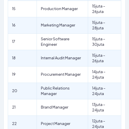
15juta –
15
Production Manager
26juta
15juta –
16
Marketing Manager
28juta
Senior Software
15juta –
17
Engineer
30juta
15juta –
18
Internal Audit Manager
26juta
14juta –
19
Procurement Manager
24juta
Public Relations
14juta –
20
Manager
24juta
13juta –
21
Brand Manager
24juta
12juta –
22
Project Manager
24juta