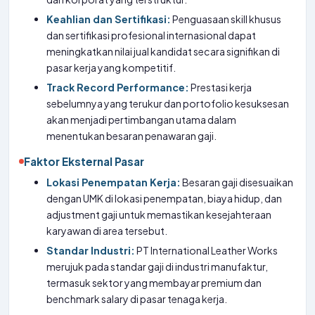
Keahlian dan Sertifikasi:
Penguasaan skill khusus
dan sertifikasi profesional internasional dapat
meningkatkan nilai jual kandidat secara signifikan di
pasar kerja yang kompetitif.
Track Record Performance:
Prestasi kerja
sebelumnya yang terukur dan portofolio kesuksesan
akan menjadi pertimbangan utama dalam
menentukan besaran penawaran gaji.
Faktor Eksternal Pasar
Lokasi Penempatan Kerja:
Besaran gaji disesuaikan
dengan UMK di lokasi penempatan, biaya hidup, dan
adjustment gaji untuk memastikan kesejahteraan
karyawan di area tersebut.
Standar Industri:
PT International Leather Works
merujuk pada standar gaji di industri manufaktur,
termasuk sektor yang membayar premium dan
benchmark salary di pasar tenaga kerja.