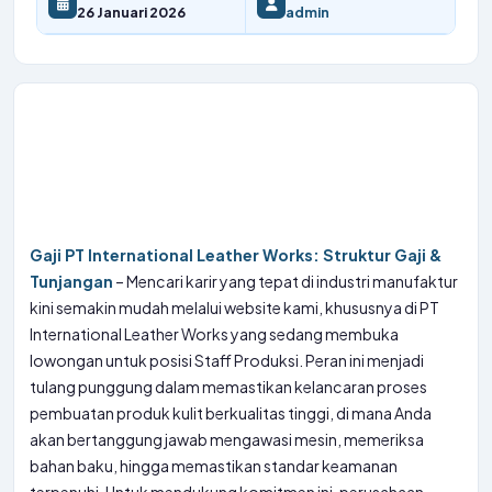
26 Januari 2026
admin
Gaji PT International Leather Works: Struktur Gaji &
Tunjangan
– Mencari karir yang tepat di industri manufaktur
kini semakin mudah melalui website kami, khususnya di PT
International Leather Works yang sedang membuka
lowongan untuk posisi Staff Produksi. Peran ini menjadi
tulang punggung dalam memastikan kelancaran proses
pembuatan produk kulit berkualitas tinggi, di mana Anda
akan bertanggung jawab mengawasi mesin, memeriksa
bahan baku, hingga memastikan standar keamanan