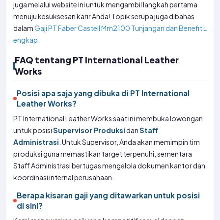
juga melalui website ini untuk mengambil langkah pertama
menuju kesuksesan karir Anda! Topik serupa juga dibahas
dalam
Gaji PT Faber Castell Mm2100 Tunjangan dan Benefit L
engkap
.
FAQ tentang PT International Leather
Works
Posisi apa saja yang dibuka di PT International
Leather Works?
PT International Leather Works saat ini membuka lowongan
untuk posisi
Supervisor Produksi
dan
Staff
Administrasi
. Untuk Supervisor, Anda akan memimpin tim
produksi guna memastikan target terpenuhi, sementara
Staff Administrasi bertugas mengelola dokumen kantor dan
koordinasi internal perusahaan.
Berapa kisaran gaji yang ditawarkan untuk posisi
di sini?