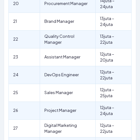
14juta –
20
Procurement Manager
24juta
13juta –
21
Brand Manager
24juta
Quality Control
13juta –
22
Manager
22juta
12juta –
23
Assistant Manager
20juta
12juta –
24
DevOps Engineer
22juta
12juta –
25
Sales Manager
25juta
12juta –
26
Project Manager
24juta
Digital Marketing
12juta –
27
Manager
22juta