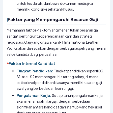
untuk tes darah, dan bawa dokumen medis jika
memiliki kondisi kesehatan khusus.
Faktor yang Mempengaruhi Besaran Gaji
Memahami faktor-faktor yang menentukan besaran gaji
sangat penting untuk perencanaan karir dan strategi
negosiasi. Gaji yang ditawarkan PT International Leather
Works akan disesuaikan dengan berbagai aspek yang menilai
value kandidat bagi perusahaan.
Faktor Internal Kandidat
Tingkat Pendidikan:
Tingkat pendidikan seperti D3,
S1, atau S2 mempengaruhi starting salary, di mana
setiap level pendidikan biasanya memiliki kisaran gaji
awal yang berbeda dan lebih tinggi.
Pengalaman Kerja:
Setiap tahun pengalaman kerja
akan menambah nilai gaji, dengan perbedaan
signifikan antara kandidat dari startup yang fleksibel
dan korporat yang terstruktur.