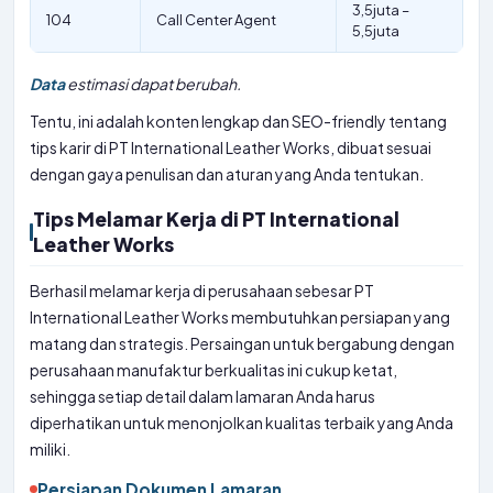
3,5juta –
104
Call Center Agent
5,5juta
Data
estimasi dapat berubah.
Tentu, ini adalah konten lengkap dan SEO-friendly tentang
tips karir di PT International Leather Works, dibuat sesuai
dengan gaya penulisan dan aturan yang Anda tentukan.
Tips Melamar Kerja di PT International
Leather Works
Berhasil melamar kerja di perusahaan sebesar PT
International Leather Works membutuhkan persiapan yang
matang dan strategis. Persaingan untuk bergabung dengan
perusahaan manufaktur berkualitas ini cukup ketat,
sehingga setiap detail dalam lamaran Anda harus
diperhatikan untuk menonjolkan kualitas terbaik yang Anda
miliki.
Persiapan Dokumen Lamaran