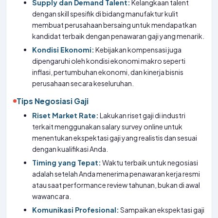
Supply dan Demand Talent:
Kelangkaan talent
dengan skill spesifik di bidang manufaktur kulit
membuat perusahaan bersaing untuk mendapatkan
kandidat terbaik dengan penawaran gaji yang menarik.
Kondisi Ekonomi:
Kebijakan kompensasi juga
dipengaruhi oleh kondisi ekonomi makro seperti
inflasi, pertumbuhan ekonomi, dan kinerja bisnis
perusahaan secara keseluruhan.
Tips Negosiasi Gaji
Riset Market Rate:
Lakukan riset gaji di industri
terkait menggunakan salary survey online untuk
menentukan ekspektasi gaji yang realistis dan sesuai
dengan kualifikasi Anda.
Timing yang Tepat:
Waktu terbaik untuk negosiasi
adalah setelah Anda menerima penawaran kerja resmi
atau saat performance review tahunan, bukan di awal
wawancara.
Komunikasi Profesional:
Sampaikan ekspektasi gaji