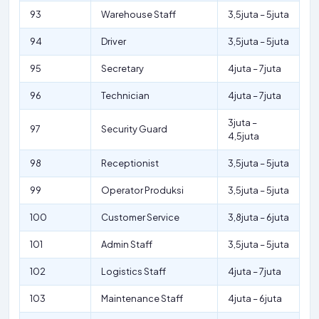
93
Warehouse Staff
3,5juta – 5juta
94
Driver
3,5juta – 5juta
95
Secretary
4juta – 7juta
96
Technician
4juta – 7juta
3juta –
97
Security Guard
4,5juta
98
Receptionist
3,5juta – 5juta
99
Operator Produksi
3,5juta – 5juta
100
Customer Service
3,8juta – 6juta
101
Admin Staff
3,5juta – 5juta
102
Logistics Staff
4juta – 7juta
103
Maintenance Staff
4juta – 6juta