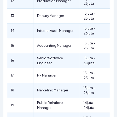
12
Production Manager
26juta
15juta –
13
Deputy Manager
25juta
15juta –
14
Internal Audit Manager
26juta
15juta –
15
Accounting Manager
25juta
Senior Software
15juta –
16
Engineer
30juta
15juta –
17
HR Manager
25juta
15juta –
18
Marketing Manager
28juta
Public Relations
14juta –
19
Manager
24juta