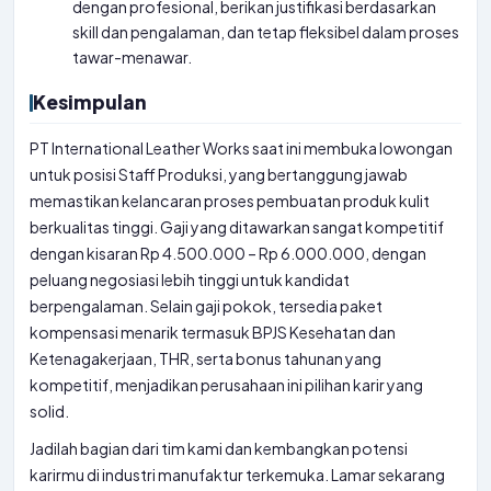
dengan profesional, berikan justifikasi berdasarkan
skill dan pengalaman, dan tetap fleksibel dalam proses
tawar-menawar.
Kesimpulan
PT International Leather Works saat ini membuka lowongan
untuk posisi Staff Produksi, yang bertanggung jawab
memastikan kelancaran proses pembuatan produk kulit
berkualitas tinggi. Gaji yang ditawarkan sangat kompetitif
dengan kisaran Rp 4.500.000 – Rp 6.000.000, dengan
peluang negosiasi lebih tinggi untuk kandidat
berpengalaman. Selain gaji pokok, tersedia paket
kompensasi menarik termasuk BPJS Kesehatan dan
Ketenagakerjaan, THR, serta bonus tahunan yang
kompetitif, menjadikan perusahaan ini pilihan karir yang
solid.
Jadilah bagian dari tim kami dan kembangkan potensi
karirmu di industri manufaktur terkemuka. Lamar sekarang