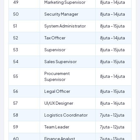
49
Marketing Supervisor
8juta – 14juta
50
Security Manager
8juta – 14juta
51
System Administrator
8juta – 15juta
52
Tax Officer
8juta – 14juta
53
Supervisor
8juta – 15juta
54
Sales Supervisor
8juta – 15juta
Procurement
55
8juta – 14juta
Supervisor
56
Legal Officer
8juta – 15juta
57
UI/UX Designer
8juta – 16juta
58
Logistics Coordinator
7juta – 12juta
59
Team Leader
7juta – 12juta
60
Finance Analyst
7juta – 13juta