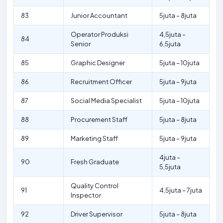
83
Junior Accountant
5juta – 8juta
Operator Produksi
4,5juta –
84
Senior
6,5juta
85
Graphic Designer
5juta – 10juta
86
Recruitment Officer
5juta – 9juta
87
Social Media Specialist
5juta – 10juta
88
Procurement Staff
5juta – 8juta
89
Marketing Staff
5juta – 9juta
4juta –
90
Fresh Graduate
5,5juta
Quality Control
91
4,5juta – 7juta
Inspector
92
Driver Supervisor
5juta – 8juta