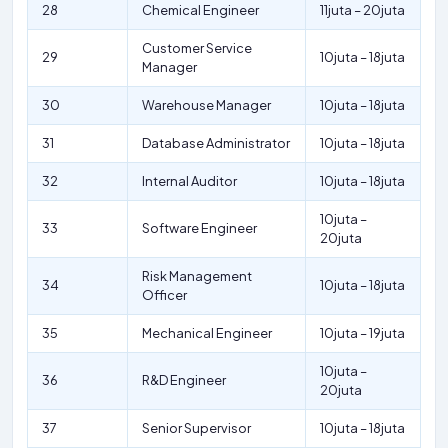
28
Chemical Engineer
11juta – 20juta
Customer Service
29
10juta – 18juta
Manager
30
Warehouse Manager
10juta – 18juta
31
Database Administrator
10juta – 18juta
32
Internal Auditor
10juta – 18juta
10juta –
33
Software Engineer
20juta
Risk Management
34
10juta – 18juta
Officer
35
Mechanical Engineer
10juta – 19juta
10juta –
36
R&D Engineer
20juta
37
Senior Supervisor
10juta – 18juta