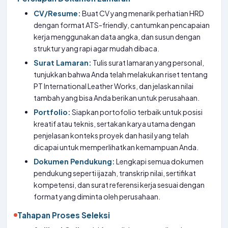
CV/Resume:
Buat CV yang menarik perhatian HRD
dengan format ATS-friendly, cantumkan pencapaian
kerja menggunakan data angka, dan susun dengan
struktur yang rapi agar mudah dibaca.
Surat Lamaran:
Tulis surat lamaran yang personal,
tunjukkan bahwa Anda telah melakukan riset tentang
PT International Leather Works, dan jelaskan nilai
tambah yang bisa Anda berikan untuk perusahaan.
Portfolio:
Siapkan portofolio terbaik untuk posisi
kreatif atau teknis, sertakan karya utama dengan
penjelasan konteks proyek dan hasil yang telah
dicapai untuk memperlihatkan kemampuan Anda.
Dokumen Pendukung:
Lengkapi semua dokumen
pendukung seperti ijazah, transkrip nilai, sertifikat
kompetensi, dan surat referensi kerja sesuai dengan
format yang diminta oleh perusahaan.
Tahapan Proses Seleksi