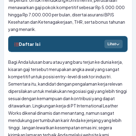
terpenuhi. Untuk mendukung komitmen ini, perusahaan
menawarkan gaji pokok kompetitif sebesar Rp 5.000.000
hingga Rp 7.000.000 per bulan, disertai asuransi BPJS
Kesehatan dan Ketenagakerjaan, THR, serta bonus tahunan
yang menarik.
Daftar Isi
Lihat
Bagi Anda lulusan baru atau yang baru terjun ke dunia kerja,
kisaran gaji tersebut merupakan angka awal yang sangat
kompetitif untuk posisi entry-level di sektor industri.
Sementara itu, kandidat dengan pengalaman kerja relevan
dipersilakan untuk melakukan negosiasi gaji yang lebih tinggi
sesuai dengan kemampuan dan kontribusi yang dapat
ditawarkan. Lingkungan kerja di PT International Leather
Works dikenal dinamis dan menantang, namun sangat
mendukung pertumbuhan karir Anda ke jenjang yang lebih
tinggi. Jangan lewatkan kesempatan emas ini; segera
kirimkan lamaran terbaik Anda melalui website kami