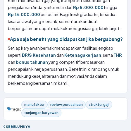
Kami menawarkan gaji yang kompetitif sesuai dengan
pengalaman Anda, yaitu mulai dari
Rp 5.000.000
hingga
Rp 15.000.000
per bulan. Bagi fresh graduate, tersedia
kisaran awal yang menarik, sementara kandidat
berpengalaman dapat melakukan negosiasi gaji lebih lanjut.
Apa saja benefit yang didapatkan jika bergabung?
Setiap karyawan berhak mendapatkan fasilitas lengkap
seperti
BPJS Kesehatan
dan
Ketenagakerjaan
, serta
THR
dan
bonus tahunan
yang kompetitif berdasarkan
pencapaian kinerja perusahaan. Benefit ini dirancang untuk
mendukung kesejahteraan dan motivasi Anda dalam
berkembang bersama tim kami.
manufaktur
review perusahaan
struktur gaji
Tags:
tunjangan karyawan
SEBELUMNYA