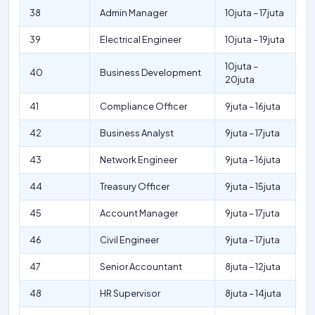
38
Admin Manager
10juta – 17juta
39
Electrical Engineer
10juta – 19juta
10juta –
40
Business Development
20juta
41
Compliance Officer
9juta – 16juta
42
Business Analyst
9juta – 17juta
43
Network Engineer
9juta – 16juta
44
Treasury Officer
9juta – 15juta
45
Account Manager
9juta – 17juta
46
Civil Engineer
9juta – 17juta
47
Senior Accountant
8juta – 12juta
48
HR Supervisor
8juta – 14juta