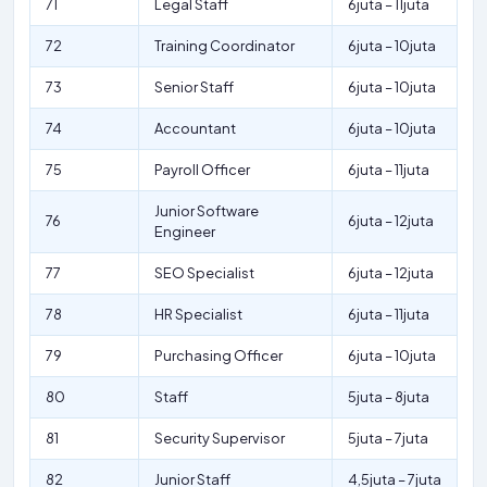
71
Legal Staff
6juta – 11juta
72
Training Coordinator
6juta – 10juta
73
Senior Staff
6juta – 10juta
74
Accountant
6juta – 10juta
75
Payroll Officer
6juta – 11juta
Junior Software
76
6juta – 12juta
Engineer
77
SEO Specialist
6juta – 12juta
78
HR Specialist
6juta – 11juta
79
Purchasing Officer
6juta – 10juta
80
Staff
5juta – 8juta
81
Security Supervisor
5juta – 7juta
82
Junior Staff
4,5juta – 7juta