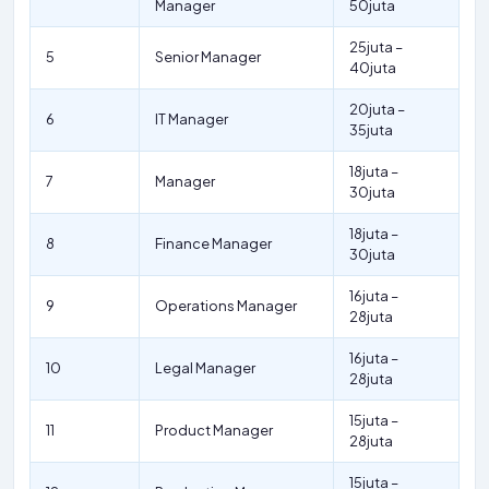
Manager
50juta
25juta –
5
Senior Manager
40juta
20juta –
6
IT Manager
35juta
18juta –
7
Manager
30juta
18juta –
8
Finance Manager
30juta
16juta –
9
Operations Manager
28juta
16juta –
10
Legal Manager
28juta
15juta –
11
Product Manager
28juta
15juta –