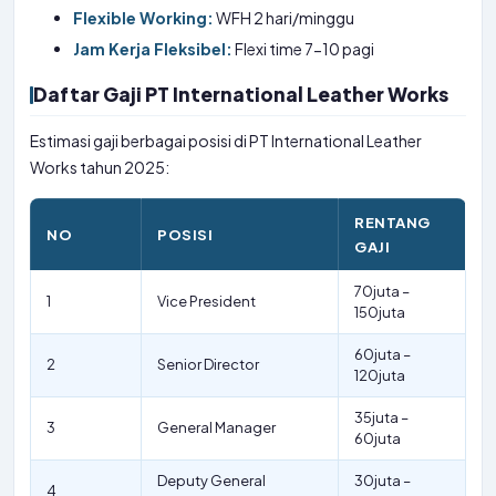
Flexible Working:
WFH 2 hari/minggu
Jam Kerja Fleksibel:
Flexi time 7-10 pagi
Daftar Gaji PT International Leather Works
Estimasi gaji berbagai posisi di PT International Leather
Works tahun 2025:
RENTANG
NO
POSISI
GAJI
70juta –
1
Vice President
150juta
60juta –
2
Senior Director
120juta
35juta –
3
General Manager
60juta
Deputy General
30juta –
4