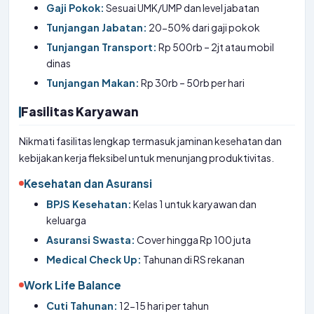
Gaji Pokok:
Sesuai UMK/UMP dan level jabatan
Tunjangan Jabatan:
20-50% dari gaji pokok
Tunjangan Transport:
Rp 500rb – 2jt atau mobil
dinas
Tunjangan Makan:
Rp 30rb – 50rb per hari
Fasilitas Karyawan
Nikmati fasilitas lengkap termasuk jaminan kesehatan dan
kebijakan kerja fleksibel untuk menunjang produktivitas.
Kesehatan dan Asuransi
BPJS Kesehatan:
Kelas 1 untuk karyawan dan
keluarga
Asuransi Swasta:
Cover hingga Rp 100 juta
Medical Check Up:
Tahunan di RS rekanan
Work Life Balance
Cuti Tahunan:
12-15 hari per tahun