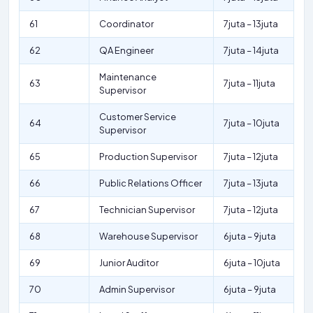
61
Coordinator
7juta – 13juta
62
QA Engineer
7juta – 14juta
Maintenance
63
7juta – 11juta
Supervisor
Customer Service
64
7juta – 10juta
Supervisor
65
Production Supervisor
7juta – 12juta
66
Public Relations Officer
7juta – 13juta
67
Technician Supervisor
7juta – 12juta
68
Warehouse Supervisor
6juta – 9juta
69
Junior Auditor
6juta – 10juta
70
Admin Supervisor
6juta – 9juta