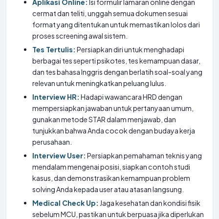
Aplikasi Online:
Isi formulir lamaran online dengan
cermat dan teliti, unggah semua dokumen sesuai
format yang ditentukan untuk memastikan lolos dari
proses screening awal sistem.
Tes Tertulis:
Persiapkan diri untuk menghadapi
berbagai tes seperti psikotes, tes kemampuan dasar,
dan tes bahasa Inggris dengan berlatih soal-soal yang
relevan untuk meningkatkan peluang lulus.
Interview HR:
Hadapi wawancara HRD dengan
mempersiapkan jawaban untuk pertanyaan umum,
gunakan metode STAR dalam menjawab, dan
tunjukkan bahwa Anda cocok dengan budaya kerja
perusahaan.
Interview User:
Persiapkan pemahaman teknis yang
mendalam mengenai posisi, siapkan contoh studi
kasus, dan demonstrasikan kemampuan problem
solving Anda kepada user atau atasan langsung.
Medical Check Up:
Jaga kesehatan dan kondisi fisik
sebelum MCU, pastikan untuk berpuasa jika diperlukan