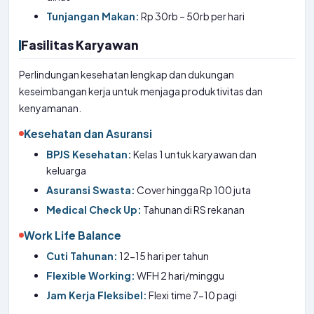
Tunjangan Makan:
Rp 30rb – 50rb per hari
Fasilitas Karyawan
Perlindungan kesehatan lengkap dan dukungan
keseimbangan kerja untuk menjaga produktivitas dan
kenyamanan.
Kesehatan dan Asuransi
BPJS Kesehatan:
Kelas 1 untuk karyawan dan
keluarga
Asuransi Swasta:
Cover hingga Rp 100 juta
Medical Check Up:
Tahunan di RS rekanan
Work Life Balance
Cuti Tahunan:
12-15 hari per tahun
Flexible Working:
WFH 2 hari/minggu
Jam Kerja Fleksibel:
Flexi time 7-10 pagi