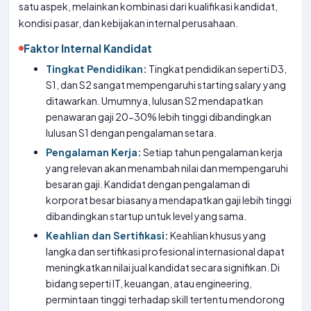
satu aspek, melainkan kombinasi dari kualifikasi kandidat,
kondisi pasar, dan kebijakan internal perusahaan.
Faktor Internal Kandidat
Tingkat Pendidikan:
Tingkat pendidikan seperti D3,
S1, dan S2 sangat mempengaruhi starting salary yang
ditawarkan. Umumnya, lulusan S2 mendapatkan
penawaran gaji 20-30% lebih tinggi dibandingkan
lulusan S1 dengan pengalaman setara.
Pengalaman Kerja:
Setiap tahun pengalaman kerja
yang relevan akan menambah nilai dan mempengaruhi
besaran gaji. Kandidat dengan pengalaman di
korporat besar biasanya mendapatkan gaji lebih tinggi
dibandingkan startup untuk level yang sama.
Keahlian dan Sertifikasi:
Keahlian khusus yang
langka dan sertifikasi profesional internasional dapat
meningkatkan nilai jual kandidat secara signifikan. Di
bidang seperti IT, keuangan, atau engineering,
permintaan tinggi terhadap skill tertentu mendorong