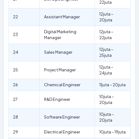
22juta
12juta –
22
Assistant Manager
20juta
Digital Marketing
12juta –
23
Manager
22juta
12juta –
24
Sales Manager
25juta
12juta –
25
Project Manager
24juta
26
Chemical Engineer
11juta – 20juta
10juta –
27
R&D Engineer
20juta
10juta –
28
Software Engineer
20juta
29
Electrical Engineer
10juta – 19juta