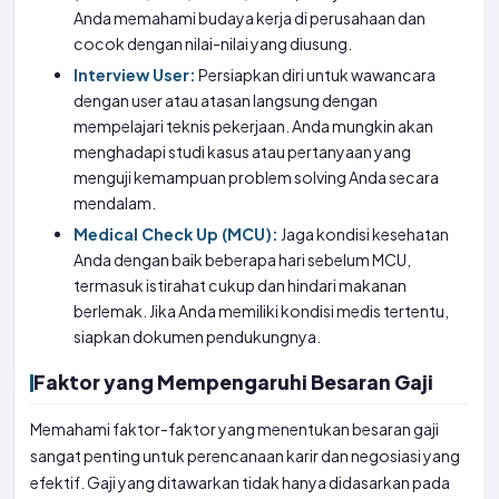
Anda memahami budaya kerja di perusahaan dan
cocok dengan nilai-nilai yang diusung.
Interview User:
Persiapkan diri untuk wawancara
dengan user atau atasan langsung dengan
mempelajari teknis pekerjaan. Anda mungkin akan
menghadapi studi kasus atau pertanyaan yang
menguji kemampuan problem solving Anda secara
mendalam.
Medical Check Up (MCU):
Jaga kondisi kesehatan
Anda dengan baik beberapa hari sebelum MCU,
termasuk istirahat cukup dan hindari makanan
berlemak. Jika Anda memiliki kondisi medis tertentu,
siapkan dokumen pendukungnya.
Faktor yang Mempengaruhi Besaran Gaji
Memahami faktor-faktor yang menentukan besaran gaji
sangat penting untuk perencanaan karir dan negosiasi yang
efektif. Gaji yang ditawarkan tidak hanya didasarkan pada