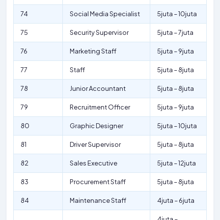
74
Social Media Specialist
5juta – 10juta
75
Security Supervisor
5juta – 7juta
76
Marketing Staff
5juta – 9juta
77
Staff
5juta – 8juta
78
Junior Accountant
5juta – 8juta
79
Recruitment Officer
5juta – 9juta
80
Graphic Designer
5juta – 10juta
81
Driver Supervisor
5juta – 8juta
82
Sales Executive
5juta – 12juta
83
Procurement Staff
5juta – 8juta
84
Maintenance Staff
4juta – 6juta
4juta –