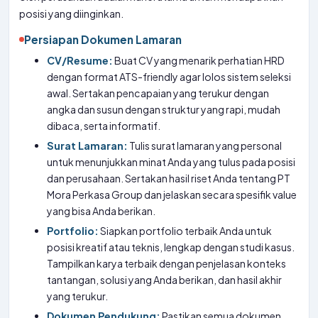
posisi yang diinginkan.
Persiapan Dokumen Lamaran
CV/Resume:
Buat CV yang menarik perhatian HRD
dengan format ATS-friendly agar lolos sistem seleksi
awal. Sertakan pencapaian yang terukur dengan
angka dan susun dengan struktur yang rapi, mudah
dibaca, serta informatif.
Surat Lamaran:
Tulis surat lamaran yang personal
untuk menunjukkan minat Anda yang tulus pada posisi
dan perusahaan. Sertakan hasil riset Anda tentang PT
Mora Perkasa Group dan jelaskan secara spesifik value
yang bisa Anda berikan.
Portfolio:
Siapkan portfolio terbaik Anda untuk
posisi kreatif atau teknis, lengkap dengan studi kasus.
Tampilkan karya terbaik dengan penjelasan konteks
tantangan, solusi yang Anda berikan, dan hasil akhir
yang terukur.
Dokumen Pendukung:
Pastikan semua dokumen