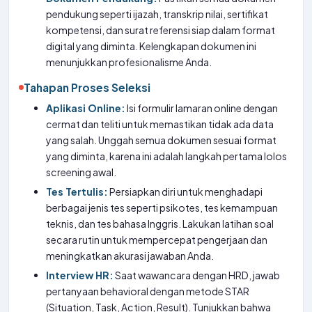
pendukung seperti ijazah, transkrip nilai, sertifikat
kompetensi, dan surat referensi siap dalam format
digital yang diminta. Kelengkapan dokumen ini
menunjukkan profesionalisme Anda.
Tahapan Proses Seleksi
Aplikasi Online:
Isi formulir lamaran online dengan
cermat dan teliti untuk memastikan tidak ada data
yang salah. Unggah semua dokumen sesuai format
yang diminta, karena ini adalah langkah pertama lolos
screening awal.
Tes Tertulis:
Persiapkan diri untuk menghadapi
berbagai jenis tes seperti psikotes, tes kemampuan
teknis, dan tes bahasa Inggris. Lakukan latihan soal
secara rutin untuk mempercepat pengerjaan dan
meningkatkan akurasi jawaban Anda.
Interview HR:
Saat wawancara dengan HRD, jawab
pertanyaan behavioral dengan metode STAR
(Situation, Task, Action, Result). Tunjukkan bahwa