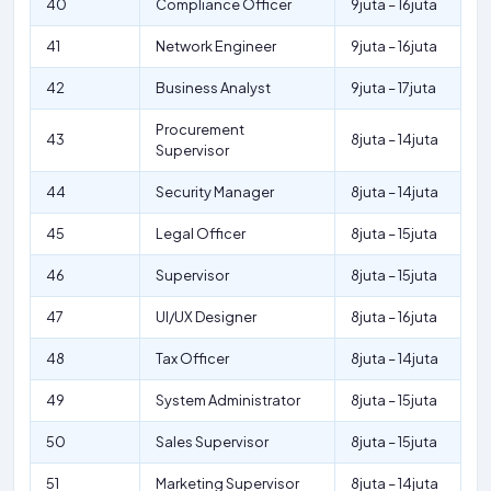
40
Compliance Officer
9juta – 16juta
41
Network Engineer
9juta – 16juta
42
Business Analyst
9juta – 17juta
Procurement
43
8juta – 14juta
Supervisor
44
Security Manager
8juta – 14juta
45
Legal Officer
8juta – 15juta
46
Supervisor
8juta – 15juta
47
UI/UX Designer
8juta – 16juta
48
Tax Officer
8juta – 14juta
49
System Administrator
8juta – 15juta
50
Sales Supervisor
8juta – 15juta
51
Marketing Supervisor
8juta – 14juta