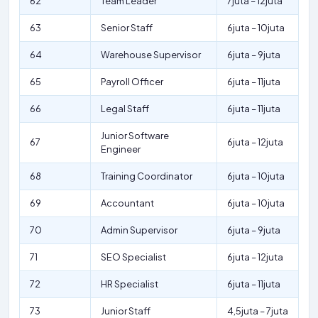
62
Team Leader
7juta – 12juta
63
Senior Staff
6juta – 10juta
64
Warehouse Supervisor
6juta – 9juta
65
Payroll Officer
6juta – 11juta
66
Legal Staff
6juta – 11juta
Junior Software
67
6juta – 12juta
Engineer
68
Training Coordinator
6juta – 10juta
69
Accountant
6juta – 10juta
70
Admin Supervisor
6juta – 9juta
71
SEO Specialist
6juta – 12juta
72
HR Specialist
6juta – 11juta
73
Junior Staff
4,5juta – 7juta