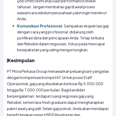
(job offer) resmi atau saat performance review
tahunan. Jangan membahas gaji di awal proses
wawancara sebelum perusahaan yakin ingin merekrut
Anda.
Komunikasi Profesional:
Sampaikan ekspektasi gaji
dengan cara yang profesional, didukung oleh
justifikasi data dan pencapaian Anda. Tetap terbuka
dan fleksibel dalam negosiasi, fokus pada mencapai
kesepakatan yang saling menguntungkan.
Kesimpulan
PT Mora Perkasa Group menawarkan peluang karir yang jelas
dengan kompensasi kompetitif. Untuk posisi Staff
Operasional, gaji yang disediakan berkisar Rp 5.000.000
hingga Rp 7.000.000 per bulan. Bagi kandidat
berpengalaman, terdapat ruang negosiasi gaji yang
fleksibel, sementara fresh graduate dapat mengharapkan
paket awal yang adil. Selain gaji pokok, Anda akan mendapat
benefit lengkap seperti BPJS Kesehatan dan