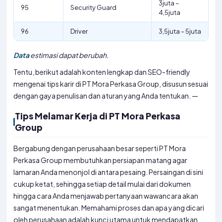
3juta –
95
Security Guard
4,5juta
96
Driver
3,5juta – 5juta
Data
estimasi dapat berubah.
Tentu, berikut adalah konten lengkap dan SEO-friendly
mengenai tips karir di PT Mora Perkasa Group, disusun sesuai
dengan gaya penulisan dan aturan yang Anda tentukan. —
Tips Melamar Kerja di PT Mora Perkasa
Group
Bergabung dengan perusahaan besar seperti PT Mora
Perkasa Group membutuhkan persiapan matang agar
lamaran Anda menonjol di antara pesaing. Persaingan di sini
cukup ketat, sehingga setiap detail mulai dari dokumen
hingga cara Anda menjawab pertanyaan wawancara akan
sangat menentukan. Memahami proses dan apa yang dicari
oleh perusahaan adalah kunci utama untuk mendapatkan