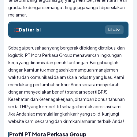
tersedia ruang negosiasi gaji yang fleksibel, sementara fresh
graduate dengan semangat tinggi juga sangat dipersilakan
melamar.
Daftar Isi
Lihat
Sebagai perusahaan yang bergerak di bidang distribusi dan
logistik, PT Mora Perkasa Group menawarkan lingkungan
kerja yang dinamis dan penuh tantangan. Bergabunglah
dengan kami untuk mengasah kemampuan manajemen
waktu dan komunikasi dalam skala industri yang luas. Kami
mendukung pertumbuhan karir Anda secara menyeluruh
dengan menyediakan benefit standar seperti BPJS
Kesehatan dan Ketenagakerjaan, ditambah bonus tahunan
serta THR yang kompetitif sebagai bentuk apresiasi kami.
Jika Anda siap memulai langkah karir yang solid, kunjungi
website kami sekarang dan kirimkan lamaran terbaik Anda!
Profil PT Mora Perkasa Group