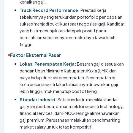
kenaikan gaji.
Track Record Performance:
Prestasi kerja
sebelumnya yang terukur dan portofolio pencapaian
sukses menjadi bukti kuat saat negosiasi gaji. Kandidat
yang bisa menunjukkan dampak positif pada
perusahaan sebelumnya memiliki daya tawar lebih
tinggi.
Faktor Eksternal Pasar
Lokasi Penempatan Kerja:
Besaran gaji disesuaikan
dengan Upah Minimum Kabupaten/Kota (UMK) dan
biaya hidup di lokasi penempatan. Penempatan di
kota besar seperti Jakarta biasanya ditawarkan gaji
lebih tinggi untuk menutup cost of living.
Standar Industri:
Setiap industri memiliki standar
gaji yang berbeda, di mana sektor seperti technology,
financial services, dan FMCG seringkali menawarkan
gaji premium. Perusahaan melakukan benchmarking
market salary untuk tetap kompetitif.