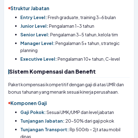
Struktur Jabatan
Entry Level:
Fresh graduate, training 3-6 bulan
Junior Level:
Pengalaman 1-3 tahun
Senior Level:
Pengalaman 3-5 tahun, kelola tim
Manager Level:
Pengalaman 5+ tahun, strategic
planning
Executive Level:
Pengalaman 10+ tahun, C-level
Sistem Kompensasi dan Benefit
Paket kompensasi kompetitif dengan gaji di atas UMR dan
bonus tahunan yang menarik sesuai kinerja perusahaan.
Komponen Gaji
Gaji Pokok:
Sesuai UMK/UMP dan level jabatan
Tunjangan Jabatan:
20-50% dari gaji pokok
Tunjangan Transport:
Rp 500rb – 2jt atau mobil
dinas