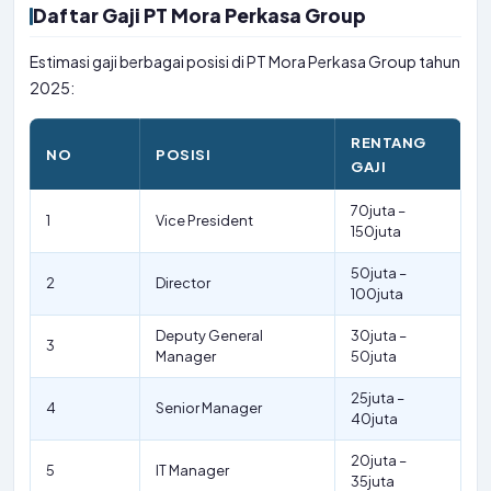
Daftar Gaji PT Mora Perkasa Group
Estimasi gaji berbagai posisi di PT Mora Perkasa Group tahun
2025:
RENTANG
NO
POSISI
GAJI
70juta –
1
Vice President
150juta
50juta –
2
Director
100juta
Deputy General
30juta –
3
Manager
50juta
25juta –
4
Senior Manager
40juta
20juta –
5
IT Manager
35juta