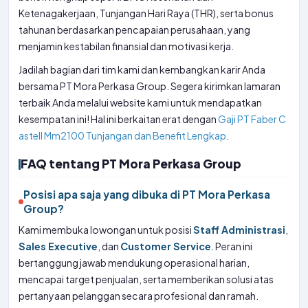
Ketenagakerjaan, Tunjangan Hari Raya (THR), serta bonus
tahunan berdasarkan pencapaian perusahaan, yang
menjamin kestabilan finansial dan motivasi kerja.
Jadilah bagian dari tim kami dan kembangkan karir Anda
bersama PT Mora Perkasa Group. Segera kirimkan lamaran
terbaik Anda melalui website kami untuk mendapatkan
kesempatan ini! Hal ini berkaitan erat dengan
Gaji PT Faber C
astell Mm2100 Tunjangan dan Benefit Lengkap
.
FAQ tentang PT Mora Perkasa Group
Posisi apa saja yang dibuka di PT Mora Perkasa
Group?
Kami membuka lowongan untuk posisi
Staff Administrasi
,
Sales Executive
, dan
Customer Service
. Peran ini
bertanggung jawab mendukung operasional harian,
mencapai target penjualan, serta memberikan solusi atas
pertanyaan pelanggan secara profesional dan ramah.