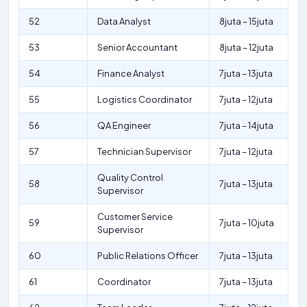
52
Data Analyst
8juta – 15juta
53
Senior Accountant
8juta – 12juta
54
Finance Analyst
7juta – 13juta
55
Logistics Coordinator
7juta – 12juta
56
QA Engineer
7juta – 14juta
57
Technician Supervisor
7juta – 12juta
Quality Control
58
7juta – 13juta
Supervisor
Customer Service
59
7juta – 10juta
Supervisor
60
Public Relations Officer
7juta – 13juta
61
Coordinator
7juta – 13juta