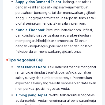
Supply dan Demand Talent:
Kelangkaan talent
dengan keahlian spesifik di pasar kerja membuat
perusahaan bersaing ketat dan menawarkan gaji lebih
tinggi. Tingginya permintaan untuk posisi teknis atau
digital seringkali menciptakan salary premium.
Kondisi Ekonomi:
Pertumbuhan ekonomi, inflasi,
dan kondisi bisnis perusahaan secara keseluruhan
mempengaruhi kebijakan kompensasi. Di tahun
dengan kinerja bagus, perusahaan cenderung lebih
fleksibel dalam menawarkan gaji dan bonus.
Tips Negosiasi Gaji
Riset Market Rate:
Lakukan riset mandiri mengenai
rentang gaji di industri untuk posisi Anda, gunakan
salary survey dari sumber terpercaya. Menentukan
expected salary yang realistis berdasarkan data akan
memperkuat posisi negosiasi Anda.
Timing yang Tepat:
Waktu terbaik untuk negosiasi
adalah setelah Anda menerima surat penawaran kerja