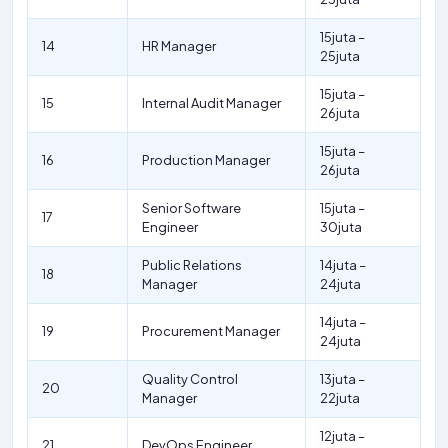
15juta –
14
HR Manager
25juta
15juta –
15
Internal Audit Manager
26juta
15juta –
16
Production Manager
26juta
Senior Software
15juta –
17
Engineer
30juta
Public Relations
14juta –
18
Manager
24juta
14juta –
19
Procurement Manager
24juta
Quality Control
13juta –
20
Manager
22juta
12juta –
21
DevOps Engineer