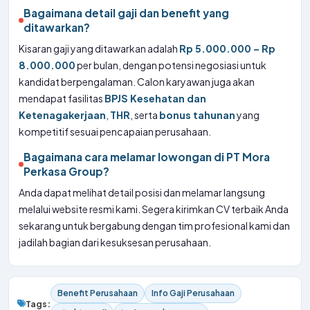
Bagaimana detail gaji dan benefit yang
ditawarkan?
Kisaran gaji yang ditawarkan adalah
Rp 5.000.000 – Rp
8.000.000
per bulan, dengan potensi negosiasi untuk
kandidat berpengalaman. Calon karyawan juga akan
mendapat fasilitas
BPJS Kesehatan dan
Ketenagakerjaan
,
THR
, serta
bonus tahunan
yang
kompetitif sesuai pencapaian perusahaan.
Bagaimana cara melamar lowongan di PT Mora
Perkasa Group?
Anda dapat melihat detail posisi dan melamar langsung
melalui website resmi kami. Segera kirimkan CV terbaik Anda
sekarang untuk bergabung dengan tim profesional kami dan
jadilah bagian dari kesuksesan perusahaan.
Benefit Perusahaan
Info Gaji Perusahaan
Tags: