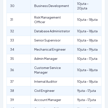
10juta –
30
Business Development
20juta
Risk Management
31
10juta – 18juta
Officer
32
Database Administrator
10juta – 18juta
33
Senior Supervisor
10juta – 18juta
34
Mechanical Engineer
10juta – 19juta
35
Admin Manager
10juta – 17juta
Customer Service
36
10juta – 18juta
Manager
37
Internal Auditor
10juta – 18juta
38
Civil Engineer
9juta – 17juta
39
Account Manager
9juta – 17juta