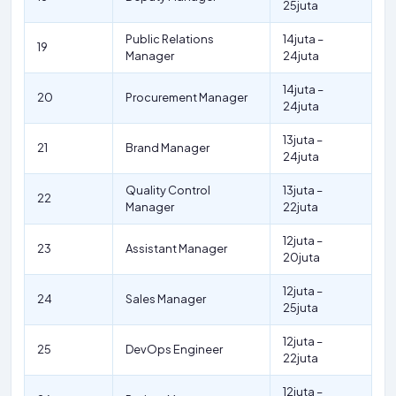
25juta
Public Relations
14juta –
19
Manager
24juta
14juta –
20
Procurement Manager
24juta
13juta –
21
Brand Manager
24juta
Quality Control
13juta –
22
Manager
22juta
12juta –
23
Assistant Manager
20juta
12juta –
24
Sales Manager
25juta
12juta –
25
DevOps Engineer
22juta
12juta –