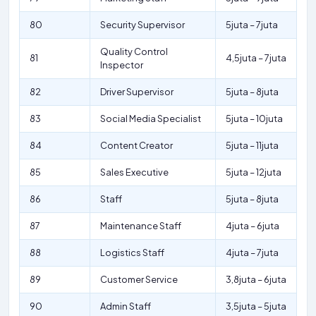
80
Security Supervisor
5juta – 7juta
Quality Control
81
4,5juta – 7juta
Inspector
82
Driver Supervisor
5juta – 8juta
83
Social Media Specialist
5juta – 10juta
84
Content Creator
5juta – 11juta
85
Sales Executive
5juta – 12juta
86
Staff
5juta – 8juta
87
Maintenance Staff
4juta – 6juta
88
Logistics Staff
4juta – 7juta
89
Customer Service
3,8juta – 6juta
90
Admin Staff
3,5juta – 5juta