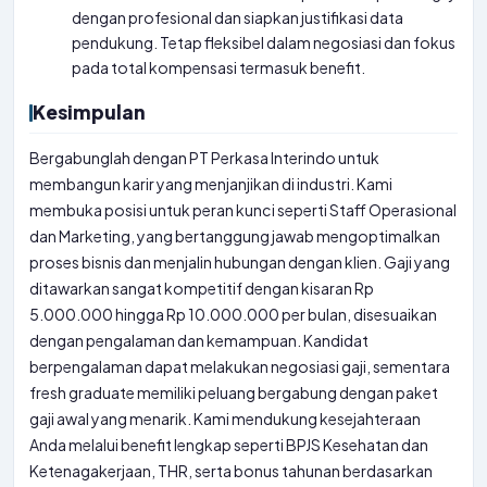
dengan profesional dan siapkan justifikasi data
pendukung. Tetap fleksibel dalam negosiasi dan fokus
pada total kompensasi termasuk benefit.
Kesimpulan
Bergabunglah dengan PT Perkasa Interindo untuk
membangun karir yang menjanjikan di industri. Kami
membuka posisi untuk peran kunci seperti Staff Operasional
dan Marketing, yang bertanggung jawab mengoptimalkan
proses bisnis dan menjalin hubungan dengan klien. Gaji yang
ditawarkan sangat kompetitif dengan kisaran Rp
5.000.000 hingga Rp 10.000.000 per bulan, disesuaikan
dengan pengalaman dan kemampuan. Kandidat
berpengalaman dapat melakukan negosiasi gaji, sementara
fresh graduate memiliki peluang bergabung dengan paket
gaji awal yang menarik. Kami mendukung kesejahteraan
Anda melalui benefit lengkap seperti BPJS Kesehatan dan
Ketenagakerjaan, THR, serta bonus tahunan berdasarkan