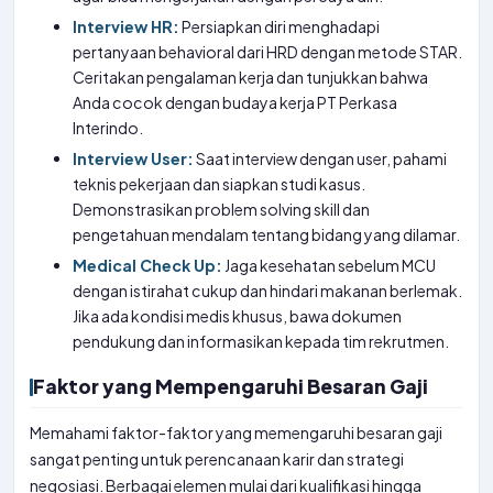
Interview HR:
Persiapkan diri menghadapi
pertanyaan behavioral dari HRD dengan metode STAR.
Ceritakan pengalaman kerja dan tunjukkan bahwa
Anda cocok dengan budaya kerja PT Perkasa
Interindo.
Interview User:
Saat interview dengan user, pahami
teknis pekerjaan dan siapkan studi kasus.
Demonstrasikan problem solving skill dan
pengetahuan mendalam tentang bidang yang dilamar.
Medical Check Up:
Jaga kesehatan sebelum MCU
dengan istirahat cukup dan hindari makanan berlemak.
Jika ada kondisi medis khusus, bawa dokumen
pendukung dan informasikan kepada tim rekrutmen.
Faktor yang Mempengaruhi Besaran Gaji
Memahami faktor-faktor yang memengaruhi besaran gaji
sangat penting untuk perencanaan karir dan strategi
negosiasi. Berbagai elemen mulai dari kualifikasi hingga