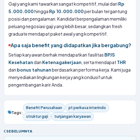
Gaji yang kami tawarkan sangat kompetitif, mulai dari
Rp
5.000.000
hingga
Rp 10.000.000
per bulan tergantung
posisi dan pengalaman. Kandidat berpengalaman memiliki
peluang negosiasi gaji yang lebih besar, sedangkan fresh
graduate mendapat paket awal yang kompetitif.
Apa saja benefit yang didapatkan jika bergabung?
Setiap karyawan berhak mendapatkan fasilitas
BPJS
Kesehatan
dan
Ketenagakerjaan
, serta mendapat
THR
dan
bonus tahunan
berdasarkan performa kerja. Kami juga
menyediakan lingkungan kerja yang kondusif untuk
pengembangan karir Anda.
Benefit Perusahaan
pt perkasa interindo
Tags:
struktur gaji
tunjangan karyawan
SEBELUMNYA