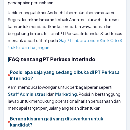
pencapaian perusahaan.
Jadikan langkah karir Anda lebih bermakna bersama kami.
Segera kirimkan lamaran terbaik Anda melalui website resmi
kami untuk mendapatkan kesempatan wawancara dan
bergabung tim profesional PT Perkasa Interindo. Studi kasus
menarik dapat dilihat pada
Gaji PT Laboratorium Klinik Cito S
truktur dan Tunjangan
.
FAQ tentang PT Perkasa Interindo
Posisi apa saja yang sedang dibuka di PT Perkasa
Interindo?
Kami membuka lowongan untuk berbagai peran seperti
Staff Administrasi
dan
Marketing
. Posisi ini bertanggung
jawab untuk mendukung operasional harian perusahaan dan
mencapai target penjualan yang telah ditentukan.
Berapa kisaran gaji yang ditawarkan untuk
kandidat?