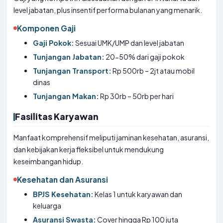
level jabatan, plus insentif performa bulanan yang menarik.
Komponen Gaji
Gaji Pokok:
Sesuai UMK/UMP dan level jabatan
Tunjangan Jabatan:
20-50% dari gaji pokok
Tunjangan Transport:
Rp 500rb – 2jt atau mobil
dinas
Tunjangan Makan:
Rp 30rb – 50rb per hari
Fasilitas Karyawan
Manfaat komprehensif meliputi jaminan kesehatan, asuransi,
dan kebijakan kerja fleksibel untuk mendukung
keseimbangan hidup.
Kesehatan dan Asuransi
BPJS Kesehatan:
Kelas 1 untuk karyawan dan
keluarga
Asuransi Swasta:
Cover hingga Rp 100 juta