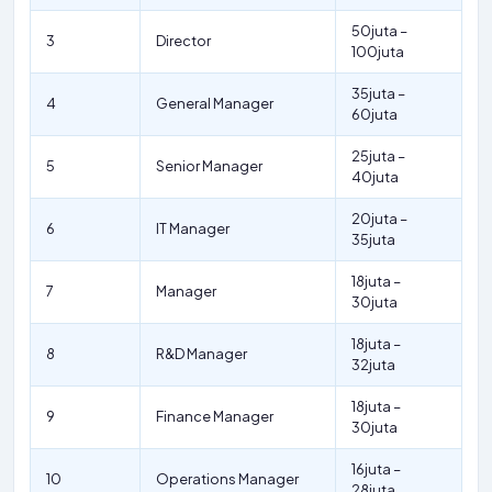
50juta –
3
Director
100juta
35juta –
4
General Manager
60juta
25juta –
5
Senior Manager
40juta
20juta –
6
IT Manager
35juta
18juta –
7
Manager
30juta
18juta –
8
R&D Manager
32juta
18juta –
9
Finance Manager
30juta
16juta –
10
Operations Manager
28juta