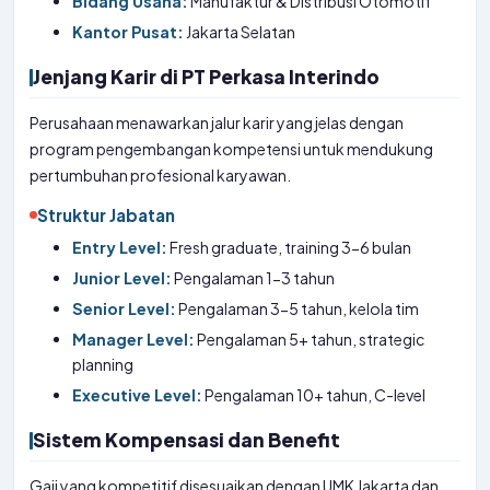
Bidang Usaha:
Manufaktur & Distribusi Otomotif
Kantor Pusat:
Jakarta Selatan
Jenjang Karir di PT Perkasa Interindo
Perusahaan menawarkan jalur karir yang jelas dengan
program pengembangan kompetensi untuk mendukung
pertumbuhan profesional karyawan.
Struktur Jabatan
Entry Level:
Fresh graduate, training 3-6 bulan
Junior Level:
Pengalaman 1-3 tahun
Senior Level:
Pengalaman 3-5 tahun, kelola tim
Manager Level:
Pengalaman 5+ tahun, strategic
planning
Executive Level:
Pengalaman 10+ tahun, C-level
Sistem Kompensasi dan Benefit
Gaji yang kompetitif disesuaikan dengan UMK Jakarta dan