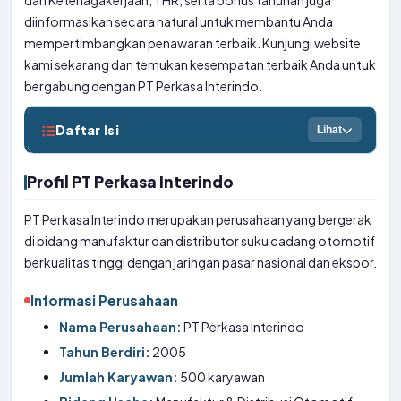
dan Ketenagakerjaan, THR, serta bonus tahunan juga
diinformasikan secara natural untuk membantu Anda
mempertimbangkan penawaran terbaik. Kunjungi website
kami sekarang dan temukan kesempatan terbaik Anda untuk
bergabung dengan PT Perkasa Interindo.
Daftar Isi
Lihat
Profil PT Perkasa Interindo
PT Perkasa Interindo merupakan perusahaan yang bergerak
di bidang manufaktur dan distributor suku cadang otomotif
berkualitas tinggi dengan jaringan pasar nasional dan ekspor.
Informasi Perusahaan
Nama Perusahaan:
PT Perkasa Interindo
Tahun Berdiri:
2005
Jumlah Karyawan:
500 karyawan