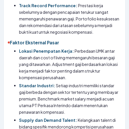
Track Record Performance:
Prestasi kerja
sebelumnya dengan pencapaian terukur sangat
memengaruhi penawaran gaji. Portofolio kesuksesan
dan rekomendasi dari atasan sebelumnya menjadi
bukti kuat untuk negosiasi kompensasi.
Faktor Eksternal Pasar
Lokasi Penempatan Kerja:
Perbedaan UMK antar
daerah dan cost of living memengaruhi besaran gaji
yang ditawarkan. Adjustment gaji berdasarkan lokasi
kerja menjadi faktor penting dalam struktur
kompensasi perusahaan.
Standar Industri:
Setiap industri memiliki standar
gaji berbeda dengan sektor tertentu yang membayar
premium. Benchmark market salary menjadi acuan
utama PT Perkasa Interindo dalam menentukan
penawaran kompensasi.
Supply dan Demand Talent:
Kelangkaan talent di
bidang spesifik mendorong kompetisi perusahaan