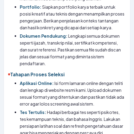
Portfolio:
Siapkan portfolio karya terbaik untuk
posisi kreatif atau teknis dengan menampilkan proses
pengerjaan. Berikan penjelasan konteks tantangan
dan hasil konkret yang dicapai dari setiap karya.
Dokumen Pendukung:
Lengkapi semua dokumen
seperti ijazah, transkrip nilai, sertifikat kompetensi,
dan surat referensi. Pastikan semua file sudah discan
jelas dan sesuai format yang diminta sistem
pendaftaran.
Tahapan Proses Seleksi
Aplikasi Online:
Isi form lamaran online dengan teliti
dan lengkap di website resmi kami. Upload dokumen
sesuai format yang ditentukan dan pastikan tidak ada
error agar lolos screening awal sistem.
Tes Tertulis:
Hadapi berbagai tes seperti psikotes,
tes kemampuan teknis, dan bahasa Inggris. Lakukan
persiapan latihan soal dan refresh pengetahuan dasar
agar bisa mengerjakan dengan percaya diri.