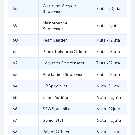
Customer Service
58
7juta – 10juta
Supervisor
Maintenance
59
7juta – 11juta
Supervisor
60
Team Leader
7juta – 12juta
61
Public Relations Officer
7juta – 13juta
62
Logistics Coordinator
7juta – 12juta
63
Production Supervisor
7juta – 12juta
64
HR Specialist
6juta – 11juta
65
Junior Auditor
6juta – 10juta
66
SEO Specialist
6juta – 12juta
67
Senior Staff
6juta – 10juta
68
Payroll Officer
6juta – 11juta