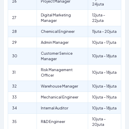
26
Project Manager
24juta
Digital Marketing
12juta –
27
Manager
22juta
28
Chemical Engineer
11juta – 20juta
29
Admin Manager
10juta – 17juta
Customer Service
30
10juta – 18juta
Manager
Risk Management
31
10juta – 18juta
Officer
32
Warehouse Manager
10juta – 18juta
33
Mechanical Engineer
10juta – 19juta
34
Internal Auditor
10juta – 18juta
10juta –
35
R&D Engineer
20juta