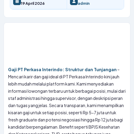
19 April 2026
admin
Gaji PT Perkasa Interindo: Struktur dan Tunjangan
–
Mencari karir dan gaji ideal di PT Perkasa Interindo kini jauh
lebih mudah melalui platform kami. Kami menyediakan
informasi lowongan terbaru untuk berbagai posisi, mulai dari
staf administrasi hingga supervisor, dengan deskripsi peran
dan tugas yang jelas. Secara transparan, kami menampilkan
kisaran gaji untuk setiap posisi, seperti Rp 5-7 juta untuk
fresh graduate dan potensi negosiasi hingga Rp 12 juta bagi
kandidat berpengalaman. Benefit seperti BPJS Kesehatan