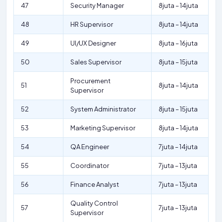
47
Security Manager
8juta – 14juta
48
HR Supervisor
8juta – 14juta
49
UI/UX Designer
8juta – 16juta
50
Sales Supervisor
8juta – 15juta
Procurement
51
8juta – 14juta
Supervisor
52
System Administrator
8juta – 15juta
53
Marketing Supervisor
8juta – 14juta
54
QA Engineer
7juta – 14juta
55
Coordinator
7juta – 13juta
56
Finance Analyst
7juta – 13juta
Quality Control
57
7juta – 13juta
Supervisor