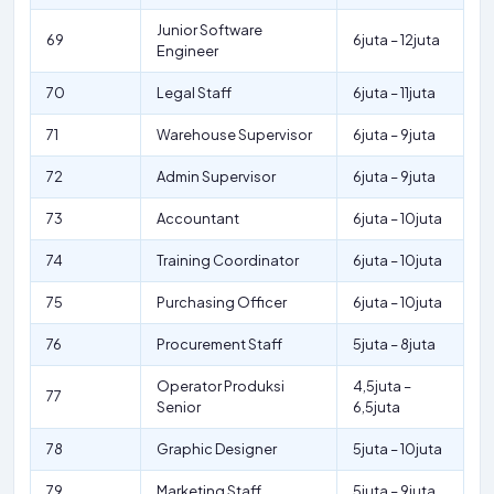
Junior Software
69
6juta – 12juta
Engineer
70
Legal Staff
6juta – 11juta
71
Warehouse Supervisor
6juta – 9juta
72
Admin Supervisor
6juta – 9juta
73
Accountant
6juta – 10juta
74
Training Coordinator
6juta – 10juta
75
Purchasing Officer
6juta – 10juta
76
Procurement Staff
5juta – 8juta
Operator Produksi
4,5juta –
77
Senior
6,5juta
78
Graphic Designer
5juta – 10juta
79
Marketing Staff
5juta – 9juta