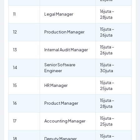
16juta –
11
Legal Manager
28juta
15juta –
12
Production Manager
26juta
15juta –
13
Internal Audit Manager
26juta
Senior Software
15juta –
14
Engineer
30juta
15juta –
15
HR Manager
25juta
15juta –
16
Product Manager
28juta
15juta –
17
Accounting Manager
25juta
15juta –
18
Deputy Manager