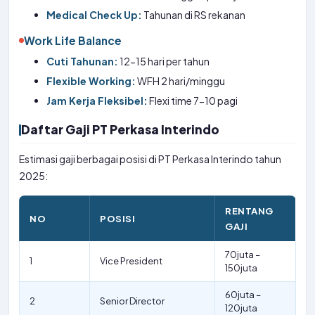
Medical Check Up:
Tahunan di RS rekanan
Work Life Balance
Cuti Tahunan:
12-15 hari per tahun
Flexible Working:
WFH 2 hari/minggu
Jam Kerja Fleksibel:
Flexi time 7-10 pagi
Daftar Gaji PT Perkasa Interindo
Estimasi gaji berbagai posisi di PT Perkasa Interindo tahun
2025:
RENTANG
NO
POSISI
GAJI
70juta –
1
Vice President
150juta
60juta –
2
Senior Director
120juta