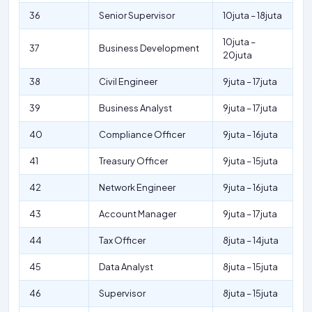
36
Senior Supervisor
10juta – 18juta
10juta –
37
Business Development
20juta
38
Civil Engineer
9juta – 17juta
39
Business Analyst
9juta – 17juta
40
Compliance Officer
9juta – 16juta
41
Treasury Officer
9juta – 15juta
42
Network Engineer
9juta – 16juta
43
Account Manager
9juta – 17juta
44
Tax Officer
8juta – 14juta
45
Data Analyst
8juta – 15juta
46
Supervisor
8juta – 15juta