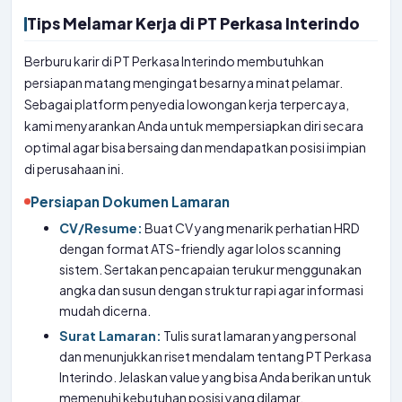
Tips Melamar Kerja di PT Perkasa Interindo
Berburu karir di PT Perkasa Interindo membutuhkan
persiapan matang mengingat besarnya minat pelamar.
Sebagai platform penyedia lowongan kerja terpercaya,
kami menyarankan Anda untuk mempersiapkan diri secara
optimal agar bisa bersaing dan mendapatkan posisi impian
di perusahaan ini.
Persiapan Dokumen Lamaran
CV/Resume:
Buat CV yang menarik perhatian HRD
dengan format ATS-friendly agar lolos scanning
sistem. Sertakan pencapaian terukur menggunakan
angka dan susun dengan struktur rapi agar informasi
mudah dicerna.
Surat Lamaran:
Tulis surat lamaran yang personal
dan menunjukkan riset mendalam tentang PT Perkasa
Interindo. Jelaskan value yang bisa Anda berikan untuk
memenuhi kebutuhan posisi yang dilamar.