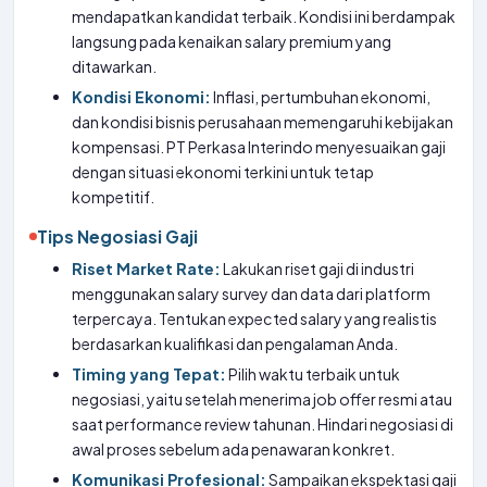
mendapatkan kandidat terbaik. Kondisi ini berdampak
langsung pada kenaikan salary premium yang
ditawarkan.
Kondisi Ekonomi:
Inflasi, pertumbuhan ekonomi,
dan kondisi bisnis perusahaan memengaruhi kebijakan
kompensasi. PT Perkasa Interindo menyesuaikan gaji
dengan situasi ekonomi terkini untuk tetap
kompetitif.
Tips Negosiasi Gaji
Riset Market Rate:
Lakukan riset gaji di industri
menggunakan salary survey dan data dari platform
terpercaya. Tentukan expected salary yang realistis
berdasarkan kualifikasi dan pengalaman Anda.
Timing yang Tepat:
Pilih waktu terbaik untuk
negosiasi, yaitu setelah menerima job offer resmi atau
saat performance review tahunan. Hindari negosiasi di
awal proses sebelum ada penawaran konkret.
Komunikasi Profesional:
Sampaikan ekspektasi gaji