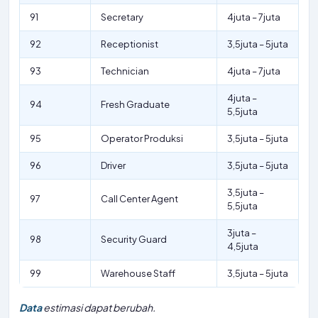
91
Secretary
4juta – 7juta
92
Receptionist
3,5juta – 5juta
93
Technician
4juta – 7juta
4juta –
94
Fresh Graduate
5,5juta
95
Operator Produksi
3,5juta – 5juta
96
Driver
3,5juta – 5juta
3,5juta –
97
Call Center Agent
5,5juta
3juta –
98
Security Guard
4,5juta
99
Warehouse Staff
3,5juta – 5juta
Data
estimasi dapat berubah.