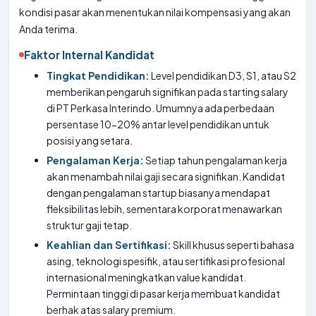
kondisi pasar akan menentukan nilai kompensasi yang akan
Anda terima.
Faktor Internal Kandidat
Tingkat Pendidikan:
Level pendidikan D3, S1, atau S2
memberikan pengaruh signifikan pada starting salary
di PT Perkasa Interindo. Umumnya ada perbedaan
persentase 10-20% antar level pendidikan untuk
posisi yang setara.
Pengalaman Kerja:
Setiap tahun pengalaman kerja
akan menambah nilai gaji secara signifikan. Kandidat
dengan pengalaman startup biasanya mendapat
fleksibilitas lebih, sementara korporat menawarkan
struktur gaji tetap.
Keahlian dan Sertifikasi:
Skill khusus seperti bahasa
asing, teknologi spesifik, atau sertifikasi profesional
internasional meningkatkan value kandidat.
Permintaan tinggi di pasar kerja membuat kandidat
berhak atas salary premium.