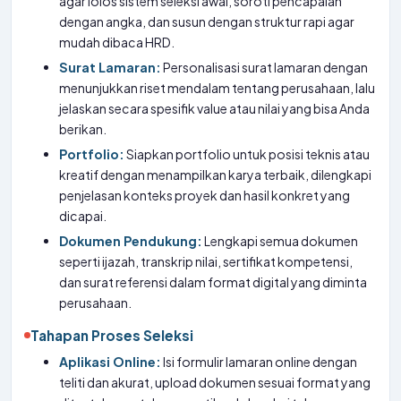
agar lolos sistem seleksi awal, soroti pencapaian
dengan angka, dan susun dengan struktur rapi agar
mudah dibaca HRD.
Surat Lamaran:
Personalisasi surat lamaran dengan
menunjukkan riset mendalam tentang perusahaan, lalu
jelaskan secara spesifik value atau nilai yang bisa Anda
berikan.
Portfolio:
Siapkan portfolio untuk posisi teknis atau
kreatif dengan menampilkan karya terbaik, dilengkapi
penjelasan konteks proyek dan hasil konkret yang
dicapai.
Dokumen Pendukung:
Lengkapi semua dokumen
seperti ijazah, transkrip nilai, sertifikat kompetensi,
dan surat referensi dalam format digital yang diminta
perusahaan.
Tahapan Proses Seleksi
Aplikasi Online:
Isi formulir lamaran online dengan
teliti dan akurat, upload dokumen sesuai format yang