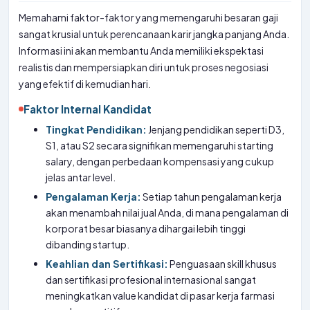
Memahami faktor-faktor yang memengaruhi besaran gaji
sangat krusial untuk perencanaan karir jangka panjang Anda.
Informasi ini akan membantu Anda memiliki ekspektasi
realistis dan mempersiapkan diri untuk proses negosiasi
yang efektif di kemudian hari.
Faktor Internal Kandidat
Tingkat Pendidikan:
Jenjang pendidikan seperti D3,
S1, atau S2 secara signifikan memengaruhi starting
salary, dengan perbedaan kompensasi yang cukup
jelas antar level.
Pengalaman Kerja:
Setiap tahun pengalaman kerja
akan menambah nilai jual Anda, di mana pengalaman di
korporat besar biasanya dihargai lebih tinggi
dibanding startup.
Keahlian dan Sertifikasi:
Penguasaan skill khusus
dan sertifikasi profesional internasional sangat
meningkatkan value kandidat di pasar kerja farmasi