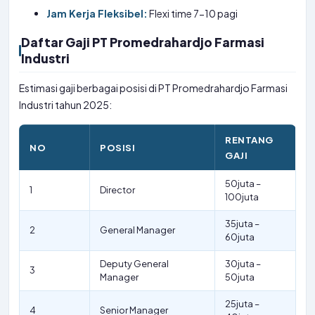
Jam Kerja Fleksibel:
Flexi time 7-10 pagi
Daftar Gaji PT Promedrahardjo Farmasi
Industri
Estimasi gaji berbagai posisi di PT Promedrahardjo Farmasi
Industri tahun 2025:
RENTANG
NO
POSISI
GAJI
50juta –
1
Director
100juta
35juta –
2
General Manager
60juta
Deputy General
30juta –
3
Manager
50juta
25juta –
4
Senior Manager