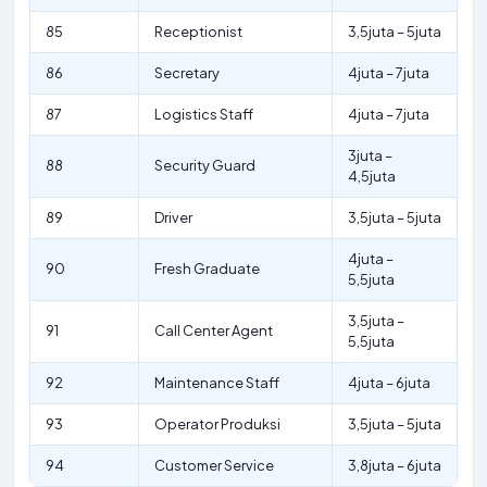
85
Receptionist
3,5juta – 5juta
86
Secretary
4juta – 7juta
87
Logistics Staff
4juta – 7juta
3juta –
88
Security Guard
4,5juta
89
Driver
3,5juta – 5juta
4juta –
90
Fresh Graduate
5,5juta
3,5juta –
91
Call Center Agent
5,5juta
92
Maintenance Staff
4juta – 6juta
93
Operator Produksi
3,5juta – 5juta
94
Customer Service
3,8juta – 6juta