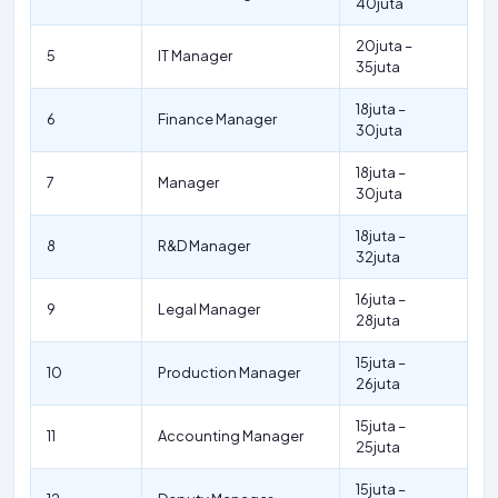
40juta
20juta –
5
IT Manager
35juta
18juta –
6
Finance Manager
30juta
18juta –
7
Manager
30juta
18juta –
8
R&D Manager
32juta
16juta –
9
Legal Manager
28juta
15juta –
10
Production Manager
26juta
15juta –
11
Accounting Manager
25juta
15juta –