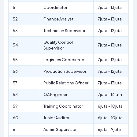
51
Coordinator
7juta – 13juta
52
Finance Analyst
7juta – 13juta
53
Technician Supervisor
7juta – 12juta
Quality Control
54
7juta – 13juta
Supervisor
55
Logistics Coordinator
7juta – 12juta
56
Production Supervisor
7juta – 12juta
57
Public Relations Officer
7juta – 13juta
58
QA Engineer
7juta – 14juta
59
Training Coordinator
6juta – 10juta
60
Junior Auditor
6juta – 10juta
61
Admin Supervisor
6juta – 9juta