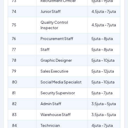
73
Recruitment Officer
5juta – 9juta
74
Junior Staff
4,5juta – 7juta
Quality Control
75
4,5juta – 7juta
Inspector
76
Procurement Staff
5juta – 8juta
77
Staff
5juta – 8juta
78
Graphic Designer
5juta – 10juta
79
Sales Executive
5juta – 12juta
80
Social Media Specialist
5juta – 10juta
81
Security Supervisor
5juta – 7juta
82
Admin Staff
3,5juta – 5juta
83
Warehouse Staff
3,5juta – 5juta
84
Technician
4juta – 7juta