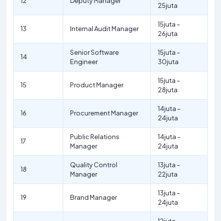
12
Deputy Manager
25juta
15juta –
13
Internal Audit Manager
26juta
Senior Software
15juta –
14
Engineer
30juta
15juta –
15
Product Manager
28juta
14juta –
16
Procurement Manager
24juta
Public Relations
14juta –
17
Manager
24juta
Quality Control
13juta –
18
Manager
22juta
13juta –
19
Brand Manager
24juta