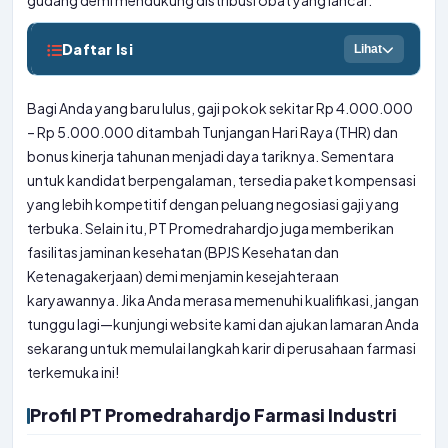
gudang demi mendukung distribusi obat yang lancar.
Daftar Isi
Lihat
Bagi Anda yang baru lulus, gaji pokok sekitar Rp 4.000.000
– Rp 5.000.000 ditambah Tunjangan Hari Raya (THR) dan
bonus kinerja tahunan menjadi daya tariknya. Sementara
untuk kandidat berpengalaman, tersedia paket kompensasi
yang lebih kompetitif dengan peluang negosiasi gaji yang
terbuka. Selain itu, PT Promedrahardjo juga memberikan
fasilitas jaminan kesehatan (BPJS Kesehatan dan
Ketenagakerjaan) demi menjamin kesejahteraan
karyawannya. Jika Anda merasa memenuhi kualifikasi, jangan
tunggu lagi—kunjungi website kami dan ajukan lamaran Anda
sekarang untuk memulai langkah karir di perusahaan farmasi
terkemuka ini!
Profil PT Promedrahardjo Farmasi Industri