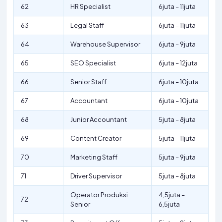
62
HR Specialist
6juta – 11juta
63
Legal Staff
6juta – 11juta
64
Warehouse Supervisor
6juta – 9juta
65
SEO Specialist
6juta – 12juta
66
Senior Staff
6juta – 10juta
67
Accountant
6juta – 10juta
68
Junior Accountant
5juta – 8juta
69
Content Creator
5juta – 11juta
70
Marketing Staff
5juta – 9juta
71
Driver Supervisor
5juta – 8juta
Operator Produksi
4,5juta –
72
Senior
6,5juta