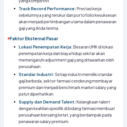
yang kompetitif.
Track Record Performance:
Prestasi kerja
sebelumnya yang terukur dan portofolio kesuksesan
akan menjadi pertimbangan utama dalam penawaran
gaji yang Anda terima.
Faktor Eksternal Pasar
Lokasi Penempatan Kerja:
Besaran UMK di lokasi
penempatan kerja dan biaya hidup sekitar akan
memengaruhi adjustment gaji yang ditawarkan oleh
perusahaan.
Standar Industri:
Setiap industri memiliki standar
gaji berbeda, sektor farmasi cenderung membayar
premium dan menjadi benchmark market salary yang
patut diperhatikan.
Supply dan Demand Talent:
Kelangkaan talent
dengan keahlian spesifik di bidang farmasi membuat
perusahaan bersaing ketat, yang berdampak pada
penawaran salary premium.