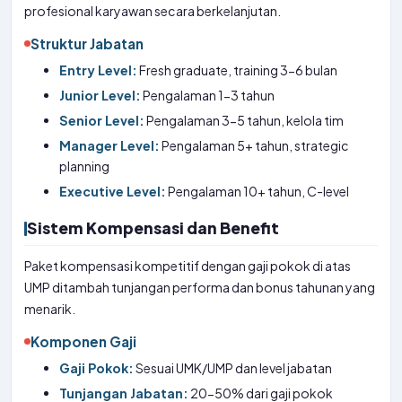
profesional karyawan secara berkelanjutan.
Struktur Jabatan
Entry Level:
Fresh graduate, training 3-6 bulan
Junior Level:
Pengalaman 1-3 tahun
Senior Level:
Pengalaman 3-5 tahun, kelola tim
Manager Level:
Pengalaman 5+ tahun, strategic
planning
Executive Level:
Pengalaman 10+ tahun, C-level
Sistem Kompensasi dan Benefit
Paket kompensasi kompetitif dengan gaji pokok di atas
UMP ditambah tunjangan performa dan bonus tahunan yang
menarik.
Komponen Gaji
Gaji Pokok:
Sesuai UMK/UMP dan level jabatan
Tunjangan Jabatan:
20-50% dari gaji pokok