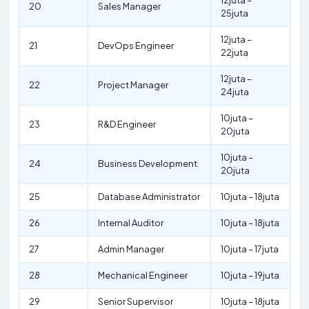
12juta –
20
Sales Manager
25juta
12juta –
21
DevOps Engineer
22juta
12juta –
22
Project Manager
24juta
10juta –
23
R&D Engineer
20juta
10juta –
24
Business Development
20juta
25
Database Administrator
10juta – 18juta
26
Internal Auditor
10juta – 18juta
27
Admin Manager
10juta – 17juta
28
Mechanical Engineer
10juta – 19juta
29
Senior Supervisor
10juta – 18juta