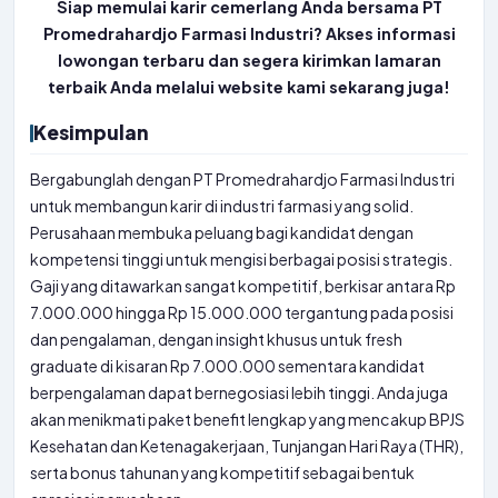
Siap memulai karir cemerlang Anda bersama PT
Promedrahardjo Farmasi Industri? Akses informasi
lowongan terbaru dan segera kirimkan lamaran
terbaik Anda melalui website kami sekarang juga!
Kesimpulan
Bergabunglah dengan PT Promedrahardjo Farmasi Industri
untuk membangun karir di industri farmasi yang solid.
Perusahaan membuka peluang bagi kandidat dengan
kompetensi tinggi untuk mengisi berbagai posisi strategis.
Gaji yang ditawarkan sangat kompetitif, berkisar antara Rp
7.000.000 hingga Rp 15.000.000 tergantung pada posisi
dan pengalaman, dengan insight khusus untuk fresh
graduate di kisaran Rp 7.000.000 sementara kandidat
berpengalaman dapat bernegosiasi lebih tinggi. Anda juga
akan menikmati paket benefit lengkap yang mencakup BPJS
Kesehatan dan Ketenagakerjaan, Tunjangan Hari Raya (THR),
serta bonus tahunan yang kompetitif sebagai bentuk