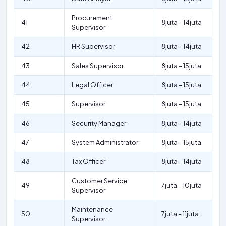
Procurement
41
8juta – 14juta
Supervisor
42
HR Supervisor
8juta – 14juta
43
Sales Supervisor
8juta – 15juta
44
Legal Officer
8juta – 15juta
45
Supervisor
8juta – 15juta
46
Security Manager
8juta – 14juta
47
System Administrator
8juta – 15juta
48
Tax Officer
8juta – 14juta
Customer Service
49
7juta – 10juta
Supervisor
Maintenance
50
7juta – 11juta
Supervisor