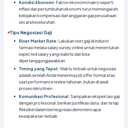
Kondisi Ekonomi:
Faktor ekonomi makro seperti
inflasi dan pertumbuhan ekonomi turut memengaruhi
kebijakan kompensasi dan anggaran gaji perusahaan
secara keseluruhan.
Tips Negosiasi Gaji
Riset Market Rate:
Lakukan riset gaji di industri
farmasi melalui salary survey online untuk menentukan
expected salary yang realistis dan bisa
dipertanggungjawabkan.
Timing yang Tepat:
Waktu terbaik untuk negosiasi
adalah setelah Anda menerima job offer formal atau
saat performance review tahunan, bukan di awal
proses rekrutmen.
Komunikasi Profesional:
Sampaikan ekspektasi gaji
dengan profesional, berikan justifikasi data, dan tetap
fleksibel dalam bernegosiasi demi mencapai
kesepakatan terbaik.