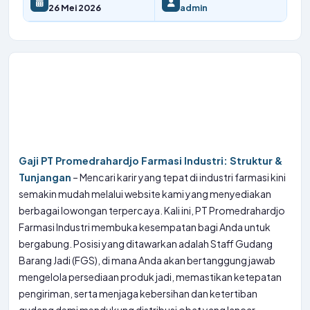
26 Mei 2026
admin
Gaji PT Promedrahardjo Farmasi Industri: Struktur &
Tunjangan
– Mencari karir yang tepat di industri farmasi kini
semakin mudah melalui website kami yang menyediakan
berbagai lowongan terpercaya. Kali ini, PT Promedrahardjo
Farmasi Industri membuka kesempatan bagi Anda untuk
bergabung. Posisi yang ditawarkan adalah Staff Gudang
Barang Jadi (FGS), di mana Anda akan bertanggung jawab
mengelola persediaan produk jadi, memastikan ketepatan
pengiriman, serta menjaga kebersihan dan ketertiban