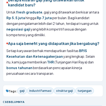
kandidat baru?
Untuk
fresh graduate
, gaji yang ditawarkan berkisar antara
Rp 5.5 juta
hingga
Rp 7 juta
per bulan. Bagi kandidat
dengan pengalaman lebih dari 2 tahun, terdapat ruang untuk
negosiasi gaji
yang lebih kompetitif sesuai dengan
kompetensi yang dimiliki.
Apa saja benefit yang didapatkan jika bergabung?
Setiap karyawan berhak mendapatkan fasilitas
BPJS
Kesehatan dan Ketenagakerjaan
yang lengkap. Selain
itu, kami juga memberikan
THR
(Tunjangan Hari Raya) dan
bonus tahunan
berdasarkan pencapaian kinerja
perusahaan secara transparan.
gaji
Industri Farmasi
struktur gaji
tunjangan
Tags:
SEBELUMNYA