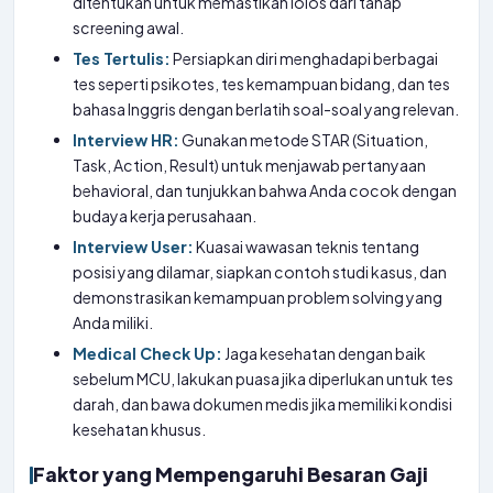
ditentukan untuk memastikan lolos dari tahap
screening awal.
Tes Tertulis:
Persiapkan diri menghadapi berbagai
tes seperti psikotes, tes kemampuan bidang, dan tes
bahasa Inggris dengan berlatih soal-soal yang relevan.
Interview HR:
Gunakan metode STAR (Situation,
Task, Action, Result) untuk menjawab pertanyaan
behavioral, dan tunjukkan bahwa Anda cocok dengan
budaya kerja perusahaan.
Interview User:
Kuasai wawasan teknis tentang
posisi yang dilamar, siapkan contoh studi kasus, dan
demonstrasikan kemampuan problem solving yang
Anda miliki.
Medical Check Up:
Jaga kesehatan dengan baik
sebelum MCU, lakukan puasa jika diperlukan untuk tes
darah, dan bawa dokumen medis jika memiliki kondisi
kesehatan khusus.
Faktor yang Mempengaruhi Besaran Gaji