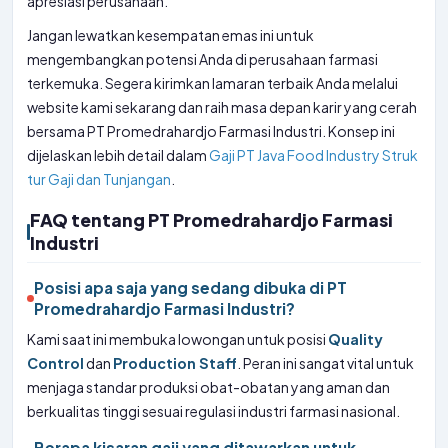
apresiasi perusahaan.
Jangan lewatkan kesempatan emas ini untuk
mengembangkan potensi Anda di perusahaan farmasi
terkemuka. Segera kirimkan lamaran terbaik Anda melalui
website kami sekarang dan raih masa depan karir yang cerah
bersama PT Promedrahardjo Farmasi Industri. Konsep ini
dijelaskan lebih detail dalam
Gaji PT Java Food Industry Struk
tur Gaji dan Tunjangan
.
FAQ tentang PT Promedrahardjo Farmasi
Industri
Posisi apa saja yang sedang dibuka di PT
Promedrahardjo Farmasi Industri?
Kami saat ini membuka lowongan untuk posisi
Quality
Control
dan
Production Staff
. Peran ini sangat vital untuk
menjaga standar produksi obat-obatan yang aman dan
berkualitas tinggi sesuai regulasi industri farmasi nasional.
Berapa kisaran gaji yang ditawarkan untuk