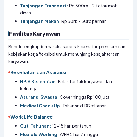
Tunjangan Transport:
Rp 500rb – 2jt atau mobil
dinas
Tunjangan Makan:
Rp 30rb – 50rb per hari
Fasilitas Karyawan
Benefit lengkap termasuk asuransi kesehatan premium dan
kebijakan kerja fleksibel untuk menunjang kesejahteraan
karyawan.
Kesehatan dan Asuransi
BPJS Kesehatan:
Kelas 1 untuk karyawan dan
keluarga
Asuransi Swasta:
Cover hingga Rp 100 juta
Medical Check Up:
Tahunan di RS rekanan
Work Life Balance
Cuti Tahunan:
12-15 hari per tahun
Flexible Working:
WFH 2 hari/minggu