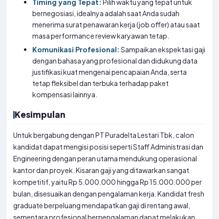
Timing yang Tepat:
Pilih waktu yang tepat untuk
bernegosiasi, idealnya adalah saat Anda sudah
menerima surat penawaran kerja (job offer) atau saat
masa performance review karyawan tetap.
Komunikasi Profesional:
Sampaikan ekspektasi gaji
dengan bahasa yang profesional dan didukung data
justifikasi kuat mengenai pencapaian Anda, serta
tetap fleksibel dan terbuka terhadap paket
kompensasi lainnya.
Kesimpulan
Untuk bergabung dengan PT Puradelta Lestari Tbk, calon
kandidat dapat mengisi posisi seperti Staff Administrasi dan
Engineering dengan peran utama mendukung operasional
kantor dan proyek. Kisaran gaji yang ditawarkan sangat
kompetitif, yaitu Rp 5.000.000 hingga Rp 15.000.000 per
bulan, disesuaikan dengan pengalaman kerja. Kandidat fresh
graduate berpeluang mendapatkan gaji di rentang awal,
sementara profesional berpengalaman dapat melakukan