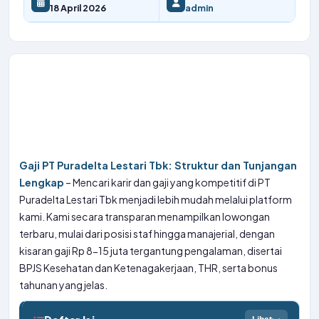
18 April 2026
admin
Gaji PT Puradelta Lestari Tbk: Struktur dan Tunjangan
Lengkap
– Mencari karir dan gaji yang kompetitif di PT
Puradelta Lestari Tbk menjadi lebih mudah melalui platform
kami. Kami secara transparan menampilkan lowongan
terbaru, mulai dari posisi staf hingga manajerial, dengan
kisaran gaji Rp 8-15 juta tergantung pengalaman, disertai
BPJS Kesehatan dan Ketenagakerjaan, THR, serta bonus
tahunan yang jelas.