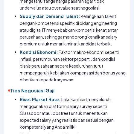
mengetahui range harga pasaran agar tidak
undervalue atau overvalue saat negosiasi.
Supply dan Demand Talent:
Kelangkaan talent
dengan kompetensi spesifik di bidang engineering
atau digital IT menyebabkan kompetisi ketat antar
perusahaan, sehingga mendorong kenaikan salary
premium untuk menarik minat kandidat terbaik.
Kondisi Ekonomi:
Faktor makro ekonomi seperti
inflasi, pertumbuhan sektor properti, dan kondisi
bisnis perusahaan secara keseluruhan turut
mempengaruhi kebijakan kompensasi dan bonus yang
diberikan kepada karyawan.
Tips Negosiasi Gaji
Riset Market Rate:
Lakukan riset menyeluruh
menggunakan platform salary survey seperti
Glassdoor atau Jobstreet untuk menentukan
expected salary yang realistis dan sesuai dengan
kompetensi yang Anda miliki.