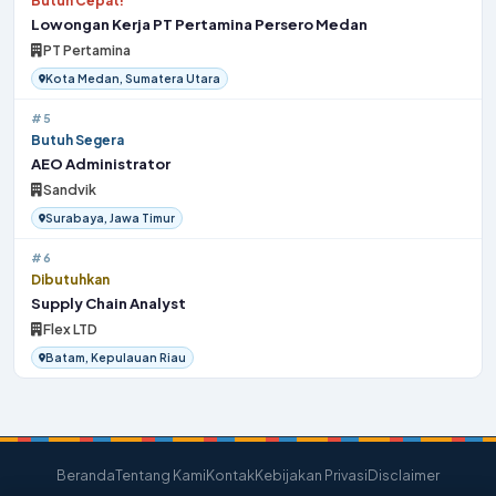
Butuh Cepat!
Lowongan Kerja PT Pertamina Persero Medan
PT Pertamina
Kota Medan, Sumatera Utara
#5
Butuh Segera
AEO Administrator
Sandvik
Surabaya, Jawa Timur
#6
Dibutuhkan
Supply Chain Analyst
Flex LTD
Batam, Kepulauan Riau
Beranda
Tentang Kami
Kontak
Kebijakan Privasi
Disclaimer