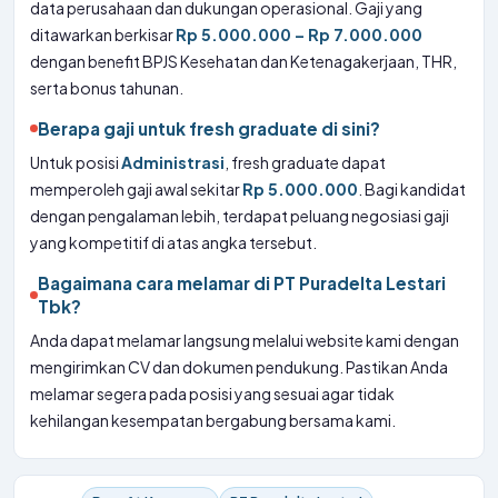
data perusahaan dan dukungan operasional. Gaji yang
ditawarkan berkisar
Rp 5.000.000 – Rp 7.000.000
dengan benefit BPJS Kesehatan dan Ketenagakerjaan, THR,
serta bonus tahunan.
Berapa gaji untuk fresh graduate di sini?
Untuk posisi
Administrasi
, fresh graduate dapat
memperoleh gaji awal sekitar
Rp 5.000.000
. Bagi kandidat
dengan pengalaman lebih, terdapat peluang negosiasi gaji
yang kompetitif di atas angka tersebut.
Bagaimana cara melamar di PT Puradelta Lestari
Tbk?
Anda dapat melamar langsung melalui website kami dengan
mengirimkan CV dan dokumen pendukung. Pastikan Anda
melamar segera pada posisi yang sesuai agar tidak
kehilangan kesempatan bergabung bersama kami.