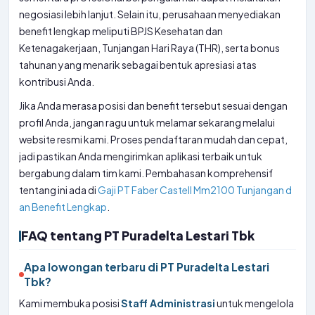
negosiasi lebih lanjut. Selain itu, perusahaan menyediakan
benefit lengkap meliputi BPJS Kesehatan dan
Ketenagakerjaan, Tunjangan Hari Raya (THR), serta bonus
tahunan yang menarik sebagai bentuk apresiasi atas
kontribusi Anda.
Jika Anda merasa posisi dan benefit tersebut sesuai dengan
profil Anda, jangan ragu untuk melamar sekarang melalui
website resmi kami. Proses pendaftaran mudah dan cepat,
jadi pastikan Anda mengirimkan aplikasi terbaik untuk
bergabung dalam tim kami. Pembahasan komprehensif
tentang ini ada di
Gaji PT Faber Castell Mm2100 Tunjangan d
an Benefit Lengkap
.
FAQ tentang PT Puradelta Lestari Tbk
Apa lowongan terbaru di PT Puradelta Lestari
Tbk?
Kami membuka posisi
Staff Administrasi
untuk mengelola