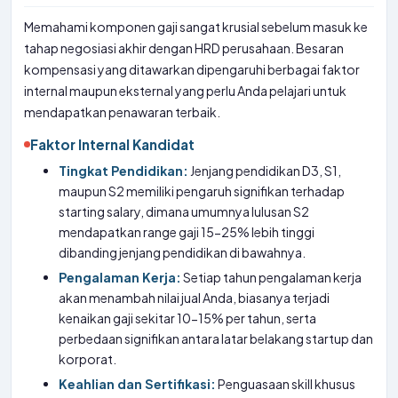
Memahami komponen gaji sangat krusial sebelum masuk ke
tahap negosiasi akhir dengan HRD perusahaan. Besaran
kompensasi yang ditawarkan dipengaruhi berbagai faktor
internal maupun eksternal yang perlu Anda pelajari untuk
mendapatkan penawaran terbaik.
Faktor Internal Kandidat
Tingkat Pendidikan:
Jenjang pendidikan D3, S1,
maupun S2 memiliki pengaruh signifikan terhadap
starting salary, dimana umumnya lulusan S2
mendapatkan range gaji 15-25% lebih tinggi
dibanding jenjang pendidikan di bawahnya.
Pengalaman Kerja:
Setiap tahun pengalaman kerja
akan menambah nilai jual Anda, biasanya terjadi
kenaikan gaji sekitar 10-15% per tahun, serta
perbedaan signifikan antara latar belakang startup dan
korporat.
Keahlian dan Sertifikasi:
Penguasaan skill khusus