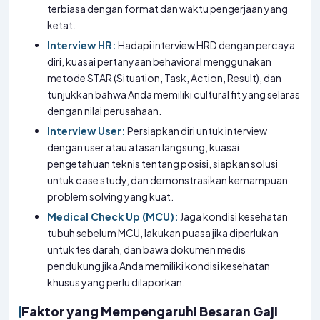
terbiasa dengan format dan waktu pengerjaan yang
ketat.
Interview HR:
Hadapi interview HRD dengan percaya
diri, kuasai pertanyaan behavioral menggunakan
metode STAR (Situation, Task, Action, Result), dan
tunjukkan bahwa Anda memiliki cultural fit yang selaras
dengan nilai perusahaan.
Interview User:
Persiapkan diri untuk interview
dengan user atau atasan langsung, kuasai
pengetahuan teknis tentang posisi, siapkan solusi
untuk case study, dan demonstrasikan kemampuan
problem solving yang kuat.
Medical Check Up (MCU):
Jaga kondisi kesehatan
tubuh sebelum MCU, lakukan puasa jika diperlukan
untuk tes darah, dan bawa dokumen medis
pendukung jika Anda memiliki kondisi kesehatan
khusus yang perlu dilaporkan.
Faktor yang Mempengaruhi Besaran Gaji