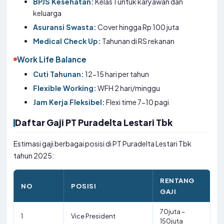
BPJS Kesehatan:
Kelas 1 untuk karyawan dan
keluarga
Asuransi Swasta:
Cover hingga Rp 100 juta
Medical Check Up:
Tahunan di RS rekanan
Work Life Balance
Cuti Tahunan:
12-15 hari per tahun
Flexible Working:
WFH 2 hari/minggu
Jam Kerja Fleksibel:
Flexi time 7-10 pagi
Daftar Gaji PT Puradelta Lestari Tbk
Estimasi gaji berbagai posisi di PT Puradelta Lestari Tbk
tahun 2025:
RENTANG
NO
POSISI
GAJI
70juta –
1
Vice President
150juta