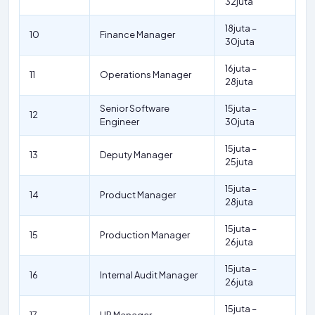
32juta
18juta –
10
Finance Manager
30juta
16juta –
11
Operations Manager
28juta
Senior Software
15juta –
12
Engineer
30juta
15juta –
13
Deputy Manager
25juta
15juta –
14
Product Manager
28juta
15juta –
15
Production Manager
26juta
15juta –
16
Internal Audit Manager
26juta
15juta –