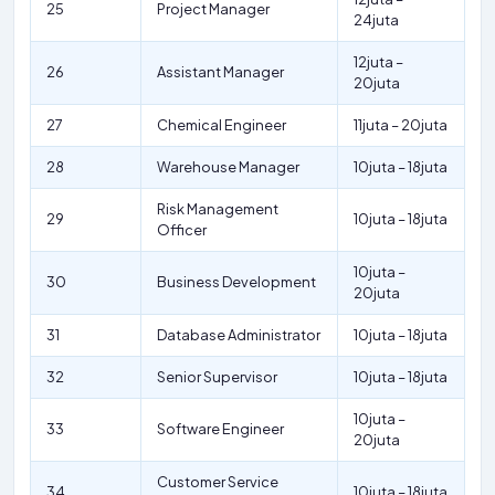
25
Project Manager
24juta
12juta –
26
Assistant Manager
20juta
27
Chemical Engineer
11juta – 20juta
28
Warehouse Manager
10juta – 18juta
Risk Management
29
10juta – 18juta
Officer
10juta –
30
Business Development
20juta
31
Database Administrator
10juta – 18juta
32
Senior Supervisor
10juta – 18juta
10juta –
33
Software Engineer
20juta
Customer Service
34
10juta – 18juta