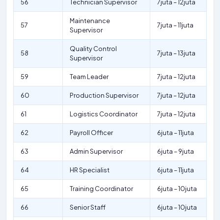
56
Technician Supervisor
7juta – 12juta
Maintenance
57
7juta – 11juta
Supervisor
Quality Control
58
7juta – 13juta
Supervisor
59
Team Leader
7juta – 12juta
60
Production Supervisor
7juta – 12juta
61
Logistics Coordinator
7juta – 12juta
62
Payroll Officer
6juta – 11juta
63
Admin Supervisor
6juta – 9juta
64
HR Specialist
6juta – 11juta
65
Training Coordinator
6juta – 10juta
66
Senior Staff
6juta – 10juta