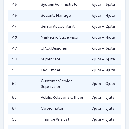
45
System Administrator
8juta – 15juta
46
Security Manager
8juta – 14juta
47
Senior Accountant
8juta – 12juta
48
Marketing Supervisor
8juta – 14juta
49
UI/UX Designer
8juta – 16juta
50
Supervisor
8juta – 15juta
51
Tax Officer
8juta – 14juta
Customer Service
52
7juta – 10juta
Supervisor
53
Public Relations Officer
7juta – 13juta
54
Coordinator
7juta – 13juta
55
Finance Analyst
7juta – 13juta