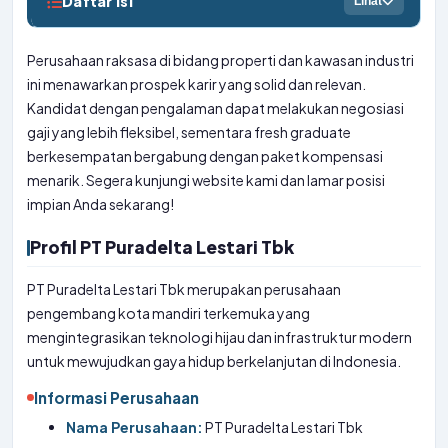
Daftar Isi
Lihat
Perusahaan raksasa di bidang properti dan kawasan industri
ini menawarkan prospek karir yang solid dan relevan.
Kandidat dengan pengalaman dapat melakukan negosiasi
gaji yang lebih fleksibel, sementara fresh graduate
berkesempatan bergabung dengan paket kompensasi
menarik. Segera kunjungi website kami dan lamar posisi
impian Anda sekarang!
Profil PT Puradelta Lestari Tbk
PT Puradelta Lestari Tbk merupakan perusahaan
pengembang kota mandiri terkemuka yang
mengintegrasikan teknologi hijau dan infrastruktur modern
untuk mewujudkan gaya hidup berkelanjutan di Indonesia.
Informasi Perusahaan
Nama Perusahaan:
PT Puradelta Lestari Tbk