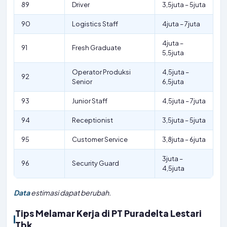
89
Driver
3,5juta – 5juta
90
Logistics Staff
4juta – 7juta
4juta –
91
Fresh Graduate
5,5juta
Operator Produksi
4,5juta –
92
Senior
6,5juta
93
Junior Staff
4,5juta – 7juta
94
Receptionist
3,5juta – 5juta
95
Customer Service
3,8juta – 6juta
3juta –
96
Security Guard
4,5juta
Data
estimasi dapat berubah.
Tips Melamar Kerja di PT Puradelta Lestari
Tbk