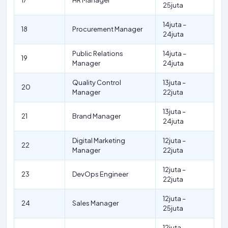
17
HR Manager
25juta
14juta –
18
Procurement Manager
24juta
Public Relations
14juta –
19
Manager
24juta
Quality Control
13juta –
20
Manager
22juta
13juta –
21
Brand Manager
24juta
Digital Marketing
12juta –
22
Manager
22juta
12juta –
23
DevOps Engineer
22juta
12juta –
24
Sales Manager
25juta
12juta –