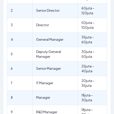
60juta –
2
Senior Director
120juta
50juta –
3
Director
100juta
35juta –
4
General Manager
60juta
Deputy General
30juta –
5
Manager
50juta
25juta –
6
Senior Manager
40juta
20juta –
7
IT Manager
35juta
18juta –
8
Manager
30juta
18juta –
9
R&D Manager