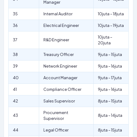
Manager
35
Internal Auditor
10juta – 18juta
36
Electrical Engineer
10juta – 19juta
10juta –
37
R&D Engineer
20juta
38
Treasury Officer
9juta – 15juta
39
Network Engineer
9juta – 16juta
40
Account Manager
9juta – 17juta
41
Compliance Officer
9juta – 16juta
42
Sales Supervisor
8juta – 15juta
Procurement
43
8juta – 14juta
Supervisor
44
Legal Officer
8juta – 15juta