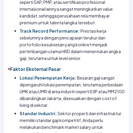
seperti SAP, PMP, atau sertifikasi profesional
internasional lainnya sangat meningkatkan value
kandidat, sehingga perusahaan rela membayar
premium untuk talenta langka tersebut.
Track Record Performance:
Prestasi kerja
sebelumnya dengan pencapaian terukur dan
portofolio kesuksesan yang konkret menjadi
pertimbangan utama HRD dalam menentukan angka
gaji, terutama untuk level senior.
Faktor Eksternal Pasar
Lokasi Penempatan Kerja:
Besaran gaji sangat
dipengaruhi lokasi penempatan, terutama perbedaan
UMK atau UMR di area industri seperti EJIP atau MM2100
dibandingkan Jakarta, disesuaikan dengan cost of
living di sekitar.
Standar Industri:
Sektor properti dan infrastruktur
memiliki standar gaji kompetitif, Anda perlu
melakukan benchmark market salary untuk