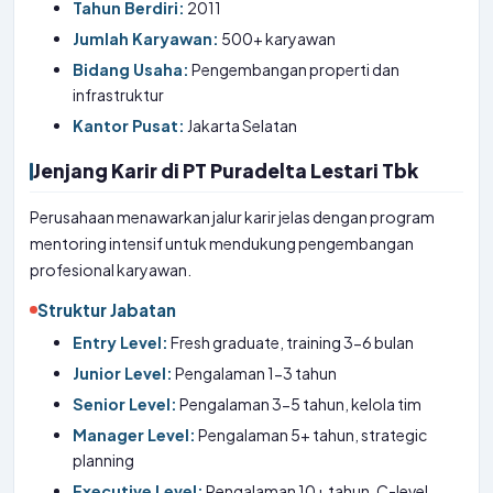
Tahun Berdiri:
2011
Jumlah Karyawan:
500+ karyawan
Bidang Usaha:
Pengembangan properti dan
infrastruktur
Kantor Pusat:
Jakarta Selatan
Jenjang Karir di PT Puradelta Lestari Tbk
Perusahaan menawarkan jalur karir jelas dengan program
mentoring intensif untuk mendukung pengembangan
profesional karyawan.
Struktur Jabatan
Entry Level:
Fresh graduate, training 3-6 bulan
Junior Level:
Pengalaman 1-3 tahun
Senior Level:
Pengalaman 3-5 tahun, kelola tim
Manager Level:
Pengalaman 5+ tahun, strategic
planning
Executive Level:
Pengalaman 10+ tahun, C-level