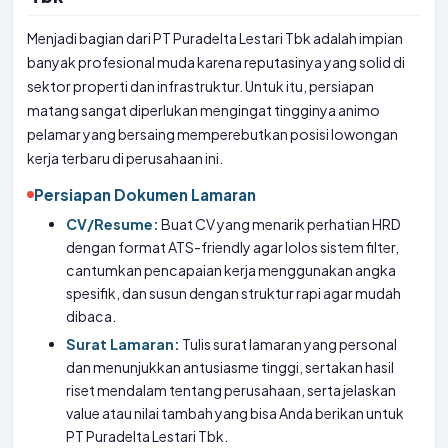
Menjadi bagian dari PT Puradelta Lestari Tbk adalah impian
banyak profesional muda karena reputasinya yang solid di
sektor properti dan infrastruktur. Untuk itu, persiapan
matang sangat diperlukan mengingat tingginya animo
pelamar yang bersaing memperebutkan posisi lowongan
kerja terbaru di perusahaan ini.
Persiapan Dokumen Lamaran
CV/Resume:
Buat CV yang menarik perhatian HRD
dengan format ATS-friendly agar lolos sistem filter,
cantumkan pencapaian kerja menggunakan angka
spesifik, dan susun dengan struktur rapi agar mudah
dibaca.
Surat Lamaran:
Tulis surat lamaran yang personal
dan menunjukkan antusiasme tinggi, sertakan hasil
riset mendalam tentang perusahaan, serta jelaskan
value atau nilai tambah yang bisa Anda berikan untuk
PT Puradelta Lestari Tbk.