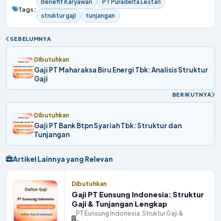
Benefit Karyawan
PT Puradelta Lestari
Tags:
struktur gaji
tunjangan
SEBELUMNYA
Dibutuhkan
Gaji PT Maharaksa Biru Energi Tbk: Analisis Struktur
Gaji
BERIKUTNYA
Dibutuhkan
Gaji PT Bank Btpn Syariah Tbk: Struktur dan
Tunjangan
Artikel Lainnya yang Relevan
Dibutuhkan
Gaji PT Eunsung Indonesia: Struktur
Gaji & Tunjangan Lengkap
PT Eunsung Indonesia: Struktur Gaji &