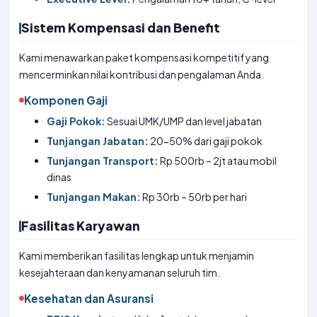
Sistem Kompensasi dan Benefit
Kami menawarkan paket kompensasi kompetitif yang
mencerminkan nilai kontribusi dan pengalaman Anda.
Komponen Gaji
Gaji Pokok:
Sesuai UMK/UMP dan level jabatan
Tunjangan Jabatan:
20-50% dari gaji pokok
Tunjangan Transport:
Rp 500rb – 2jt atau mobil
dinas
Tunjangan Makan:
Rp 30rb – 50rb per hari
Fasilitas Karyawan
Kami memberikan fasilitas lengkap untuk menjamin
kesejahteraan dan kenyamanan seluruh tim.
Kesehatan dan Asuransi