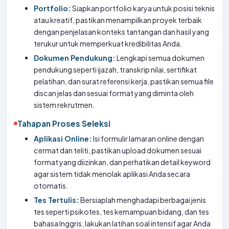
Portfolio:
Siapkan portfolio karya untuk posisi teknis
atau kreatif, pastikan menampilkan proyek terbaik
dengan penjelasan konteks tantangan dan hasil yang
terukur untuk memperkuat kredibilitas Anda.
Dokumen Pendukung:
Lengkapi semua dokumen
pendukung seperti ijazah, transkrip nilai, sertifikat
pelatihan, dan surat referensi kerja, pastikan semua file
discan jelas dan sesuai format yang diminta oleh
sistem rekrutmen.
Tahapan Proses Seleksi
Aplikasi Online:
Isi formulir lamaran online dengan
cermat dan teliti, pastikan upload dokumen sesuai
format yang diizinkan, dan perhatikan detail keyword
agar sistem tidak menolak aplikasi Anda secara
otomatis.
Tes Tertulis:
Bersiaplah menghadapi berbagai jenis
tes seperti psikotes, tes kemampuan bidang, dan tes
bahasa Inggris, lakukan latihan soal intensif agar Anda