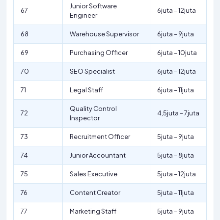
Junior Software
67
6juta – 12juta
Engineer
68
Warehouse Supervisor
6juta – 9juta
69
Purchasing Officer
6juta – 10juta
70
SEO Specialist
6juta – 12juta
71
Legal Staff
6juta – 11juta
Quality Control
72
4,5juta – 7juta
Inspector
73
Recruitment Officer
5juta – 9juta
74
Junior Accountant
5juta – 8juta
75
Sales Executive
5juta – 12juta
76
Content Creator
5juta – 11juta
77
Marketing Staff
5juta – 9juta