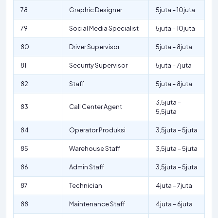
78
Graphic Designer
5juta – 10juta
79
Social Media Specialist
5juta – 10juta
80
Driver Supervisor
5juta – 8juta
81
Security Supervisor
5juta – 7juta
82
Staff
5juta – 8juta
3,5juta –
83
Call Center Agent
5,5juta
84
Operator Produksi
3,5juta – 5juta
85
Warehouse Staff
3,5juta – 5juta
86
Admin Staff
3,5juta – 5juta
87
Technician
4juta – 7juta
88
Maintenance Staff
4juta – 6juta