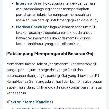
Interview User:
Fokus pada interview dengan user
atau atasan langsung dengan mempersiapkan
pemahaman teknis, kemampuan memecahkan
masalah, dan bersiap untuk mengerjakan case study.
Medical Check Up:
Jaga kesehatan sebelum MCU,
lakukan puasa jika diperlukan untuk tes darah, dan
bawa dokumen medis jika Anda memiliki kondisi
kesehatan khusus yang perlu dilaporkan.
Faktor yang Mempengaruhi Besaran Gaji
Memahami faktor-faktor yang menentukan besaran gaji
sangat penting untuk negosiasi yang efektif dan
perencanaan karir jangka panjang. Gaji yang ditawarkan PT
Rama Nuansa Gemilang adalah hasil dari kombinasi berbagai
aspek, mulai dari profil kandidat hingga kondisi pasar tenaga
kerja saat ini.
Faktor Internal Kandidat