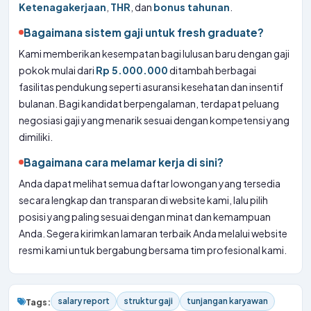
Ketenagakerjaan
,
THR
, dan
bonus tahunan
.
Bagaimana sistem gaji untuk fresh graduate?
Kami memberikan kesempatan bagi lulusan baru dengan gaji
pokok mulai dari
Rp 5.000.000
ditambah berbagai
fasilitas pendukung seperti asuransi kesehatan dan insentif
bulanan. Bagi kandidat berpengalaman, terdapat peluang
negosiasi gaji yang menarik sesuai dengan kompetensi yang
dimiliki.
Bagaimana cara melamar kerja di sini?
Anda dapat melihat semua daftar lowongan yang tersedia
secara lengkap dan transparan di website kami, lalu pilih
posisi yang paling sesuai dengan minat dan kemampuan
Anda. Segera kirimkan lamaran terbaik Anda melalui website
resmi kami untuk bergabung bersama tim profesional kami.
salary report
struktur gaji
tunjangan karyawan
Tags: