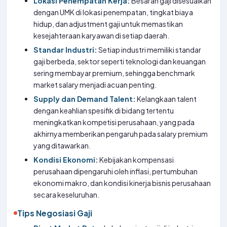
Lokasi Penempatan Kerja:
Besaran gaji disesuaikan
dengan UMK di lokasi penempatan, tingkat biaya
hidup, dan adjustment gaji untuk memastikan
kesejahteraan karyawan di setiap daerah.
Standar Industri:
Setiap industri memiliki standar
gaji berbeda, sektor seperti teknologi dan keuangan
sering membayar premium, sehingga benchmark
market salary menjadi acuan penting.
Supply dan Demand Talent:
Kelangkaan talent
dengan keahlian spesifik di bidang tertentu
meningkatkan kompetisi perusahaan, yang pada
akhirnya memberikan pengaruh pada salary premium
yang ditawarkan.
Kondisi Ekonomi:
Kebijakan kompensasi
perusahaan dipengaruhi oleh inflasi, pertumbuhan
ekonomi makro, dan kondisi kinerja bisnis perusahaan
secara keseluruhan.
Tips Negosiasi Gaji