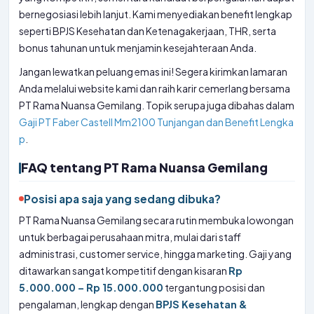
bernegosiasi lebih lanjut. Kami menyediakan benefit lengkap
seperti BPJS Kesehatan dan Ketenagakerjaan, THR, serta
bonus tahunan untuk menjamin kesejahteraan Anda.
Jangan lewatkan peluang emas ini! Segera kirimkan lamaran
Anda melalui website kami dan raih karir cemerlang bersama
PT Rama Nuansa Gemilang. Topik serupa juga dibahas dalam
Gaji PT Faber Castell Mm2100 Tunjangan dan Benefit Lengka
p
.
FAQ tentang PT Rama Nuansa Gemilang
Posisi apa saja yang sedang dibuka?
PT Rama Nuansa Gemilang secara rutin membuka lowongan
untuk berbagai perusahaan mitra, mulai dari staff
administrasi, customer service, hingga marketing. Gaji yang
ditawarkan sangat kompetitif dengan kisaran
Rp
5.000.000 – Rp 15.000.000
tergantung posisi dan
pengalaman, lengkap dengan
BPJS Kesehatan &