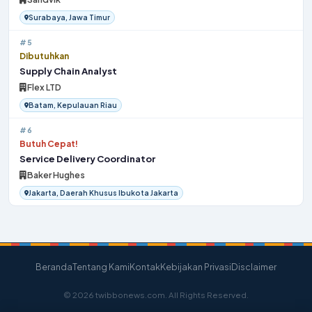
Surabaya, Jawa Timur
#5
Dibutuhkan
Supply Chain Analyst
Flex LTD
Batam, Kepulauan Riau
#6
Butuh Cepat!
Service Delivery Coordinator
Baker Hughes
Jakarta, Daerah Khusus Ibukota Jakarta
Beranda
Tentang Kami
Kontak
Kebijakan Privasi
Disclaimer
© 2026 twibbonews.com. All Rights Reserved.