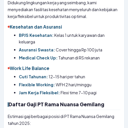
Didukung lingkungan kerja yang seimbang, kami
menyediakan fasilitas kesehatan menyeluruh dan kebijakan
kerja fleksibel untuk produktivitas optimal.
Kesehatan dan Asuransi
BPJS Kesehatan:
Kelas 1 untuk karyawan dan
keluarga
Asuransi Swasta:
Cover hingga Rp 100 juta
Medical Check Up:
Tahunan di RS rekanan
Work Life Balance
Cuti Tahunan:
12-15 hari per tahun
Flexible Working:
WFH 2 hari/minggu
Jam Kerja Fleksibel:
Flexi time 7-10 pagi
Daftar Gaji PT Rama Nuansa Gemilang
Estimasi gaji berbagai posisi di PT Rama Nuansa Gemilang
tahun 2025: