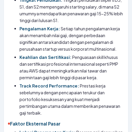
Tingkat Pendidikan:
Tingkat pendidikan seperti D3,
S1, dan S2 mempengaruhi starting salary, di mana S2
umumnya mendapatkan penawaran gaji 15-25% lebih
tinggi dari lulusan S1.
Pengalaman Kerja:
Setiap tahun pengalaman kerja
akan menambah nilai gaji, dengan perbedaan
signifikan antara kandidat dengan pengalaman di
perusahaan startup versus korporat multinasional.
Keahlian dan Sertifikasi:
Penguasaan skill khusus
dan sertifikasi profesional internasional seperti PMP
atau AWS dapat meningkatkan nilai tawar dan
permintaan gaji lebih tinggi di pasar kerja.
Track Record Performance:
Prestasi kerja
sebelumnya dengan pencapaian terukur dan
portofolio kesuksesan yang kuat menjadi
pertimbangan utama dalam memberikan penawaran
gaji terbaik.
Faktor Eksternal Pasar