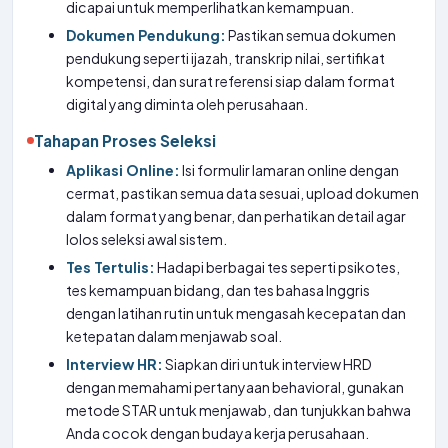
dicapai untuk memperlihatkan kemampuan.
Dokumen Pendukung:
Pastikan semua dokumen
pendukung seperti ijazah, transkrip nilai, sertifikat
kompetensi, dan surat referensi siap dalam format
digital yang diminta oleh perusahaan.
Tahapan Proses Seleksi
Aplikasi Online:
Isi formulir lamaran online dengan
cermat, pastikan semua data sesuai, upload dokumen
dalam format yang benar, dan perhatikan detail agar
lolos seleksi awal sistem.
Tes Tertulis:
Hadapi berbagai tes seperti psikotes,
tes kemampuan bidang, dan tes bahasa Inggris
dengan latihan rutin untuk mengasah kecepatan dan
ketepatan dalam menjawab soal.
Interview HR:
Siapkan diri untuk interview HRD
dengan memahami pertanyaan behavioral, gunakan
metode STAR untuk menjawab, dan tunjukkan bahwa
Anda cocok dengan budaya kerja perusahaan.