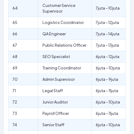
Customer Service
64
7juta – 10juta
Supervisor
65
Logistics Coordinator
7juta – 12juta
66
QA Engineer
7juta – 14juta
67
Public Relations Officer
7juta – 13juta
68
SEO Specialist
6juta – 12juta
69
Training Coordinator
6juta – 10juta
70
Admin Supervisor
6juta – 9juta
71
Legal Staff
6juta – 11juta
72
Junior Auditor
6juta – 10juta
73
Payroll Officer
6juta – 11juta
74
Senior Staff
6juta – 10juta