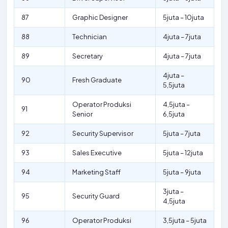
87
Graphic Designer
5juta – 10juta
88
Technician
4juta – 7juta
89
Secretary
4juta – 7juta
4juta –
90
Fresh Graduate
5,5juta
Operator Produksi
4,5juta –
91
Senior
6,5juta
92
Security Supervisor
5juta – 7juta
93
Sales Executive
5juta – 12juta
94
Marketing Staff
5juta – 9juta
3juta –
95
Security Guard
4,5juta
96
Operator Produksi
3,5juta – 5juta