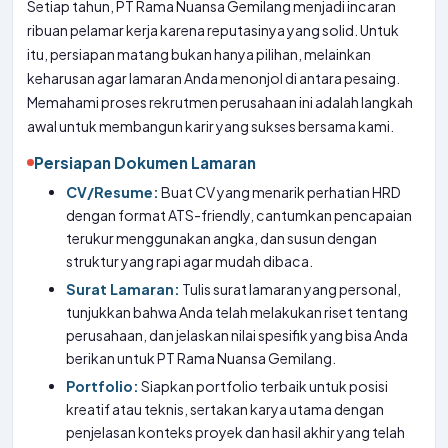
Setiap tahun, PT Rama Nuansa Gemilang menjadi incaran
ribuan pelamar kerja karena reputasinya yang solid. Untuk
itu, persiapan matang bukan hanya pilihan, melainkan
keharusan agar lamaran Anda menonjol di antara pesaing.
Memahami proses rekrutmen perusahaan ini adalah langkah
awal untuk membangun karir yang sukses bersama kami.
Persiapan Dokumen Lamaran
CV/Resume:
Buat CV yang menarik perhatian HRD
dengan format ATS-friendly, cantumkan pencapaian
terukur menggunakan angka, dan susun dengan
struktur yang rapi agar mudah dibaca.
Surat Lamaran:
Tulis surat lamaran yang personal,
tunjukkan bahwa Anda telah melakukan riset tentang
perusahaan, dan jelaskan nilai spesifik yang bisa Anda
berikan untuk PT Rama Nuansa Gemilang.
Portfolio:
Siapkan portfolio terbaik untuk posisi
kreatif atau teknis, sertakan karya utama dengan
penjelasan konteks proyek dan hasil akhir yang telah