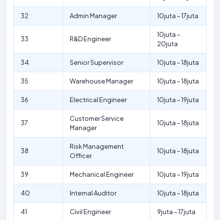
32
Admin Manager
10juta – 17juta
10juta –
33
R&D Engineer
20juta
34
Senior Supervisor
10juta – 18juta
35
Warehouse Manager
10juta – 18juta
36
Electrical Engineer
10juta – 19juta
Customer Service
37
10juta – 18juta
Manager
Risk Management
38
10juta – 18juta
Officer
39
Mechanical Engineer
10juta – 19juta
40
Internal Auditor
10juta – 18juta
41
Civil Engineer
9juta – 17juta