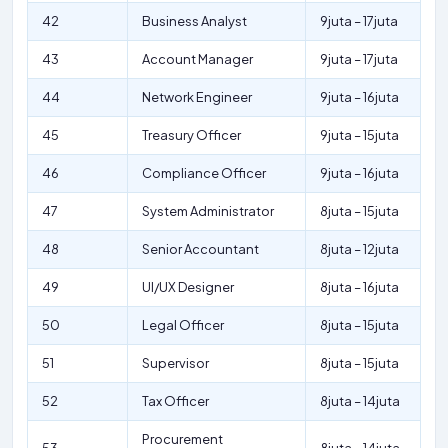
42
Business Analyst
9juta – 17juta
43
Account Manager
9juta – 17juta
44
Network Engineer
9juta – 16juta
45
Treasury Officer
9juta – 15juta
46
Compliance Officer
9juta – 16juta
47
System Administrator
8juta – 15juta
48
Senior Accountant
8juta – 12juta
49
UI/UX Designer
8juta – 16juta
50
Legal Officer
8juta – 15juta
51
Supervisor
8juta – 15juta
52
Tax Officer
8juta – 14juta
Procurement