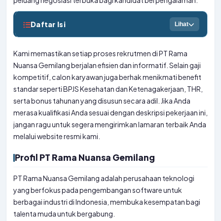
peluang negosiasi terbuka bagi kandidat berpengalaman.
Daftar Isi
Lihat
Kami memastikan setiap proses rekrutmen di PT Rama
Nuansa Gemilang berjalan efisien dan informatif. Selain gaji
kompetitif, calon karyawan juga berhak menikmati benefit
standar seperti BPJS Kesehatan dan Ketenagakerjaan, THR,
serta bonus tahunan yang disusun secara adil. Jika Anda
merasa kualifikasi Anda sesuai dengan deskripsi pekerjaan ini,
jangan ragu untuk segera mengirimkan lamaran terbaik Anda
melalui website resmi kami.
Profil PT Rama Nuansa Gemilang
PT Rama Nuansa Gemilang adalah perusahaan teknologi
yang berfokus pada pengembangan software untuk
berbagai industri di Indonesia, membuka kesempatan bagi
talenta muda untuk bergabung.