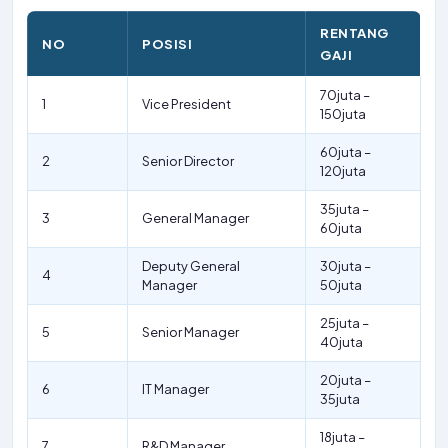
RENTANG
NO
POSISI
GAJI
70juta –
1
Vice President
150juta
60juta –
2
Senior Director
120juta
35juta –
3
General Manager
60juta
Deputy General
30juta –
4
Manager
50juta
25juta –
5
Senior Manager
40juta
20juta –
6
IT Manager
35juta
18juta –
7
R&D Manager