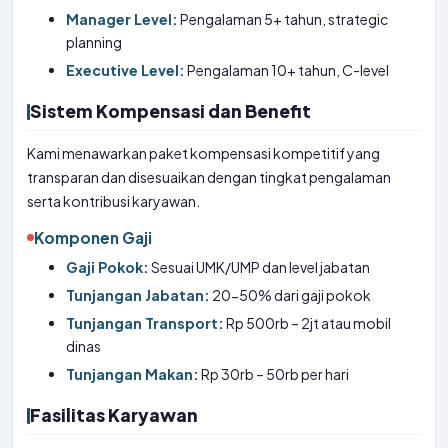
Manager Level:
Pengalaman 5+ tahun, strategic
planning
Executive Level:
Pengalaman 10+ tahun, C-level
Sistem Kompensasi dan Benefit
Kami menawarkan paket kompensasi kompetitif yang
transparan dan disesuaikan dengan tingkat pengalaman
serta kontribusi karyawan.
Komponen Gaji
Gaji Pokok:
Sesuai UMK/UMP dan level jabatan
Tunjangan Jabatan:
20-50% dari gaji pokok
Tunjangan Transport:
Rp 500rb – 2jt atau mobil
dinas
Tunjangan Makan:
Rp 30rb – 50rb per hari
Fasilitas Karyawan