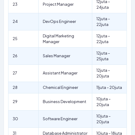
12juta –
23
Project Manager
24juta
12juta –
24
DevOps Engineer
22juta
Digital Marketing
12juta –
25
Manager
22juta
12juta –
26
Sales Manager
25juta
12juta –
27
Assistant Manager
20juta
28
Chemical Engineer
11juta – 20juta
10juta –
29
Business Development
20juta
10juta –
30
Software Engineer
20juta
31
Database Administrator
10juta – 18juta