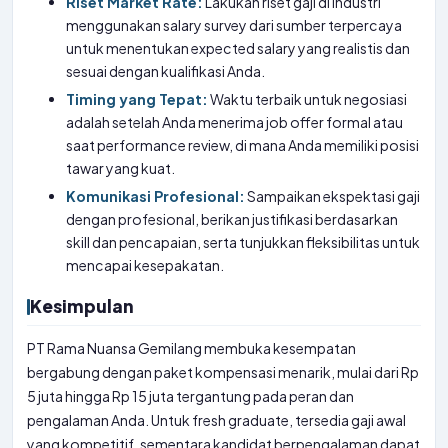
Riset Market Rate:
Lakukan riset gaji di industri
menggunakan salary survey dari sumber terpercaya
untuk menentukan expected salary yang realistis dan
sesuai dengan kualifikasi Anda.
Timing yang Tepat:
Waktu terbaik untuk negosiasi
adalah setelah Anda menerima job offer formal atau
saat performance review, di mana Anda memiliki posisi
tawar yang kuat.
Komunikasi Profesional:
Sampaikan ekspektasi gaji
dengan profesional, berikan justifikasi berdasarkan
skill dan pencapaian, serta tunjukkan fleksibilitas untuk
mencapai kesepakatan.
Kesimpulan
PT Rama Nuansa Gemilang membuka kesempatan
bergabung dengan paket kompensasi menarik, mulai dari Rp
5 juta hingga Rp 15 juta tergantung pada peran dan
pengalaman Anda. Untuk fresh graduate, tersedia gaji awal
yang kompetitif, sementara kandidat berpengalaman dapat