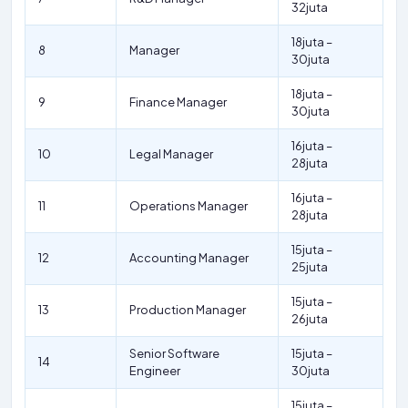
32juta
18juta –
8
Manager
30juta
18juta –
9
Finance Manager
30juta
16juta –
10
Legal Manager
28juta
16juta –
11
Operations Manager
28juta
15juta –
12
Accounting Manager
25juta
15juta –
13
Production Manager
26juta
Senior Software
15juta –
14
Engineer
30juta
15juta –