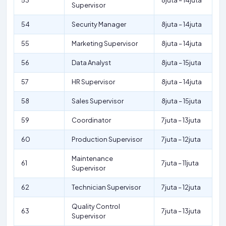
53
8juta – 14juta
Supervisor
54
Security Manager
8juta – 14juta
55
Marketing Supervisor
8juta – 14juta
56
Data Analyst
8juta – 15juta
57
HR Supervisor
8juta – 14juta
58
Sales Supervisor
8juta – 15juta
59
Coordinator
7juta – 13juta
60
Production Supervisor
7juta – 12juta
Maintenance
61
7juta – 11juta
Supervisor
62
Technician Supervisor
7juta – 12juta
Quality Control
63
7juta – 13juta
Supervisor