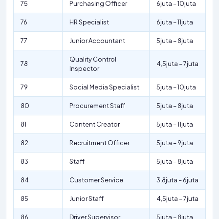
75
Purchasing Officer
6juta – 10juta
76
HR Specialist
6juta – 11juta
77
Junior Accountant
5juta – 8juta
Quality Control
78
4,5juta – 7juta
Inspector
79
Social Media Specialist
5juta – 10juta
80
Procurement Staff
5juta – 8juta
81
Content Creator
5juta – 11juta
82
Recruitment Officer
5juta – 9juta
83
Staff
5juta – 8juta
84
Customer Service
3,8juta – 6juta
85
Junior Staff
4,5juta – 7juta
86
Driver Supervisor
5juta – 8juta