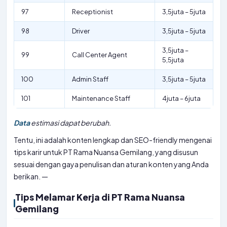
97
Receptionist
3,5juta – 5juta
98
Driver
3,5juta – 5juta
3,5juta –
99
Call Center Agent
5,5juta
100
Admin Staff
3,5juta – 5juta
101
Maintenance Staff
4juta – 6juta
Data
estimasi dapat berubah.
Tentu, ini adalah konten lengkap dan SEO-friendly mengenai
tips karir untuk PT Rama Nuansa Gemilang, yang disusun
sesuai dengan gaya penulisan dan aturan konten yang Anda
berikan. —
Tips Melamar Kerja di PT Rama Nuansa
Gemilang