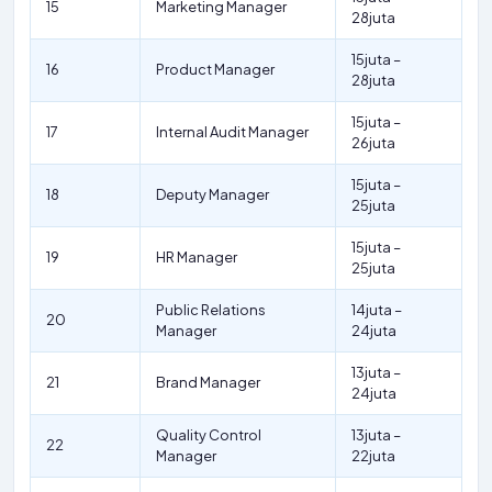
15
Marketing Manager
28juta
15juta –
16
Product Manager
28juta
15juta –
17
Internal Audit Manager
26juta
15juta –
18
Deputy Manager
25juta
15juta –
19
HR Manager
25juta
Public Relations
14juta –
20
Manager
24juta
13juta –
21
Brand Manager
24juta
Quality Control
13juta –
22
Manager
22juta