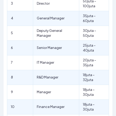
50juta –
3
Director
100juta
35juta –
4
General Manager
60juta
Deputy General
30juta –
5
Manager
50juta
25juta –
6
Senior Manager
40juta
20juta –
7
IT Manager
35juta
18juta –
8
R&D Manager
32juta
18juta –
9
Manager
30juta
18juta –
10
Finance Manager
30juta