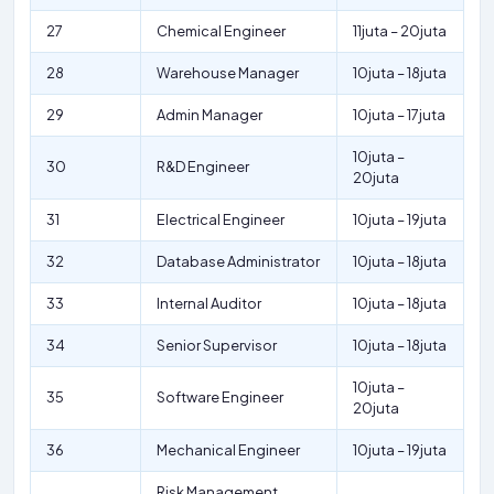
27
Chemical Engineer
11juta – 20juta
28
Warehouse Manager
10juta – 18juta
29
Admin Manager
10juta – 17juta
10juta –
30
R&D Engineer
20juta
31
Electrical Engineer
10juta – 19juta
32
Database Administrator
10juta – 18juta
33
Internal Auditor
10juta – 18juta
34
Senior Supervisor
10juta – 18juta
10juta –
35
Software Engineer
20juta
36
Mechanical Engineer
10juta – 19juta
Risk Management