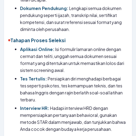
Dokumen Pendukung:
Lengkapi semua dokumen
pendukung seperti ijazah, transkrip nilai, sertifikat
kompetensi, dan surat referensi sesuai format yang
diminta oleh perusahaan.
Tahapan Proses Seleksi
Aplikasi Online:
Isi formulir lamaran online dengan
cermat dan teliti, unggah semua dokumen sesuai
format yang ditentukan untuk memastikan lolos dari
sistem screening awal.
Tes Tertulis:
Persiapkan diri menghadapi berbagai
tes seperti psikotes, tes kemampuan teknis, dan tes
bahasa Inggris dengan rajin berlatih soal-soal latihan
terbaru.
Interview HR:
Hadapi interview HRD dengan
mempersiapkan pertanyaan behavioral, gunakan
metode STAR dalam menjawab, dan tunjukkan bahwa
Anda cocok dengan budaya kerja perusahaan.