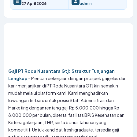
27 April 2026
admin
Gaji PT Roda Nusantara Gtj: Struktur Tunjangan
Lengkap
– Mencari pekerjaan dengan prospek gaji jelas dan
karir menjanjikan di PT Roda Nusantara GTJ kini semakin
mudah melalui platform kami. Kami menghadirkan
lowongan terbaru untuk posisi Staff Administrasi dan
Marketing dengan rentang gaji Rp 5.000.000 hingga Rp
8.000.000 per bulan, disertai fasilitas BPJS Kesehatan dan
Ketenagakerjaan, THR, serta bonus tahunan yang
kompetitif. Untuk kandidat fresh graduate, tersedia gaji