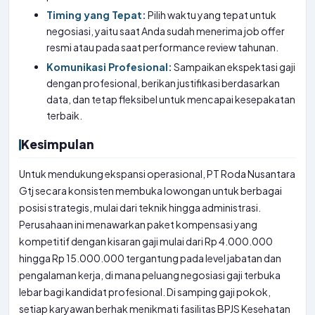
Timing yang Tepat:
Pilih waktu yang tepat untuk
negosiasi, yaitu saat Anda sudah menerima job offer
resmi atau pada saat performance review tahunan.
Komunikasi Profesional:
Sampaikan ekspektasi gaji
dengan profesional, berikan justifikasi berdasarkan
data, dan tetap fleksibel untuk mencapai kesepakatan
terbaik.
Kesimpulan
Untuk mendukung ekspansi operasional, PT Roda Nusantara
Gtj secara konsisten membuka lowongan untuk berbagai
posisi strategis, mulai dari teknik hingga administrasi.
Perusahaan ini menawarkan paket kompensasi yang
kompetitif dengan kisaran gaji mulai dari Rp 4.000.000
hingga Rp 15.000.000 tergantung pada level jabatan dan
pengalaman kerja, di mana peluang negosiasi gaji terbuka
lebar bagi kandidat profesional. Di samping gaji pokok,
setiap karyawan berhak menikmati fasilitas BPJS Kesehatan