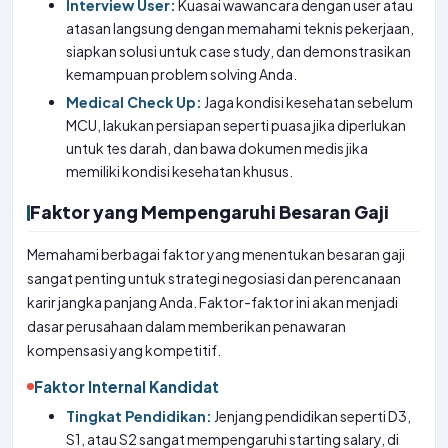
Interview User:
Kuasai wawancara dengan user atau
atasan langsung dengan memahami teknis pekerjaan,
siapkan solusi untuk case study, dan demonstrasikan
kemampuan problem solving Anda.
Medical Check Up:
Jaga kondisi kesehatan sebelum
MCU, lakukan persiapan seperti puasa jika diperlukan
untuk tes darah, dan bawa dokumen medis jika
memiliki kondisi kesehatan khusus.
Faktor yang Mempengaruhi Besaran Gaji
Memahami berbagai faktor yang menentukan besaran gaji
sangat penting untuk strategi negosiasi dan perencanaan
karir jangka panjang Anda. Faktor-faktor ini akan menjadi
dasar perusahaan dalam memberikan penawaran
kompensasi yang kompetitif.
Faktor Internal Kandidat
Tingkat Pendidikan:
Jenjang pendidikan seperti D3,
S1, atau S2 sangat mempengaruhi starting salary, di