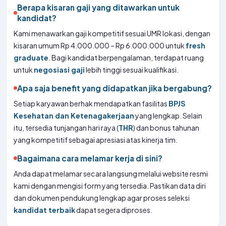
Berapa kisaran gaji yang ditawarkan untuk
kandidat?
Kami menawarkan gaji kompetitif sesuai UMR lokasi, dengan
kisaran umum Rp 4.000.000 – Rp 6.000.000 untuk
fresh
graduate
. Bagi kandidat berpengalaman, terdapat ruang
untuk
negosiasi gaji
lebih tinggi sesuai kualifikasi.
Apa saja benefit yang didapatkan jika bergabung?
Setiap karyawan berhak mendapatkan fasilitas
BPJS
Kesehatan dan Ketenagakerjaan
yang lengkap. Selain
itu, tersedia tunjangan hari raya (
THR
) dan bonus tahunan
yang kompetitif sebagai apresiasi atas kinerja tim.
Bagaimana cara melamar kerja di sini?
Anda dapat melamar secara langsung melalui website resmi
kami dengan mengisi form yang tersedia. Pastikan data diri
dan dokumen pendukung lengkap agar proses seleksi
kandidat terbaik
dapat segera diproses.