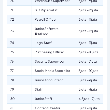
70
Warehouse Supervisor
6juta – 9juta
71
SEO Specialist
6juta – 12juta
72
Payroll Officer
6juta – 11juta
Junior Software
73
6juta – 12juta
Engineer
74
Legal Staff
6juta – 11juta
75
Purchasing Officer
6juta – 10juta
76
Security Supervisor
5juta – 7juta
77
Social Media Specialist
5juta – 10juta
78
Junior Accountant
5juta – 8juta
79
Staff
5juta – 8juta
80
Junior Staff
4,5juta – 7juta
81
Content Creator
5juta – 11juta