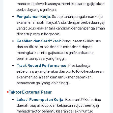
mana setiap level biasanya memiliki kisaran gaji pokok
berbeda yang signifikan.
Pengalaman Kerja:
Setiap tahun pengalaman kerja
akan menambah nilai jual Anda, dengan perbedaan gaji
yang cukup jelas antara kandidat dengan pengalaman
di startup versus korporat.
Keahlian dan Sertifikasi:
Penguasaan skill khusus
dan sertifikasi profesional internasional dapat
meningkatkan nilai gaji secara signifikan karena
permintaan pasar yang tinggi.
Track Record Performance:
Prestasi kerja
sebelumnya yang terukur dan portofolio kesuksesan
akan menjadi alasan kuat untuk mendapatkan
penawaran gaji yang lebih tinggi.
Faktor Eksternal Pasar
Lokasi Penempatan Kerja:
Besaran UMK di setiap
daerah, biaya hidup, dan kebijakan adjustment gaji
menjadi faktor penentu kisaran gaji akhir untuk