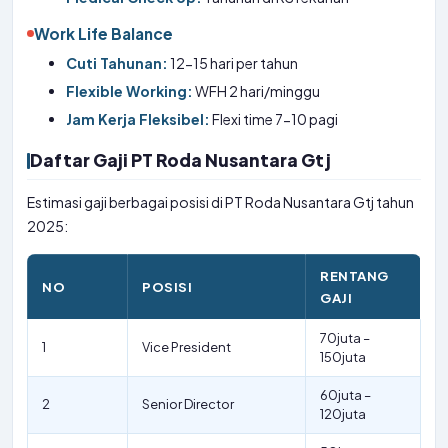
Work Life Balance
Cuti Tahunan:
12-15 hari per tahun
Flexible Working:
WFH 2 hari/minggu
Jam Kerja Fleksibel:
Flexi time 7-10 pagi
Daftar Gaji PT Roda Nusantara Gtj
Estimasi gaji berbagai posisi di PT Roda Nusantara Gtj tahun
2025:
RENTANG
NO
POSISI
GAJI
70juta –
1
Vice President
150juta
60juta –
2
Senior Director
120juta