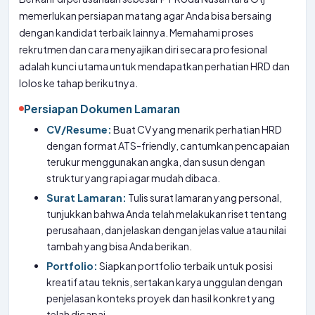
memerlukan persiapan matang agar Anda bisa bersaing
dengan kandidat terbaik lainnya. Memahami proses
rekrutmen dan cara menyajikan diri secara profesional
adalah kunci utama untuk mendapatkan perhatian HRD dan
lolos ke tahap berikutnya.
Persiapan Dokumen Lamaran
CV/Resume:
Buat CV yang menarik perhatian HRD
dengan format ATS-friendly, cantumkan pencapaian
terukur menggunakan angka, dan susun dengan
struktur yang rapi agar mudah dibaca.
Surat Lamaran:
Tulis surat lamaran yang personal,
tunjukkan bahwa Anda telah melakukan riset tentang
perusahaan, dan jelaskan dengan jelas value atau nilai
tambah yang bisa Anda berikan.
Portfolio:
Siapkan portfolio terbaik untuk posisi
kreatif atau teknis, sertakan karya unggulan dengan
penjelasan konteks proyek dan hasil konkret yang
telah dicapai.