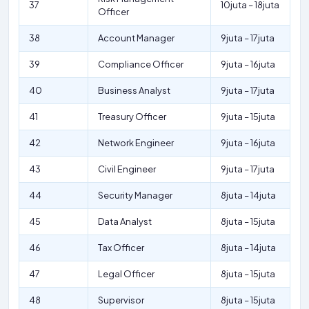
37
10juta – 18juta
Officer
38
Account Manager
9juta – 17juta
39
Compliance Officer
9juta – 16juta
40
Business Analyst
9juta – 17juta
41
Treasury Officer
9juta – 15juta
42
Network Engineer
9juta – 16juta
43
Civil Engineer
9juta – 17juta
44
Security Manager
8juta – 14juta
45
Data Analyst
8juta – 15juta
46
Tax Officer
8juta – 14juta
47
Legal Officer
8juta – 15juta
48
Supervisor
8juta – 15juta