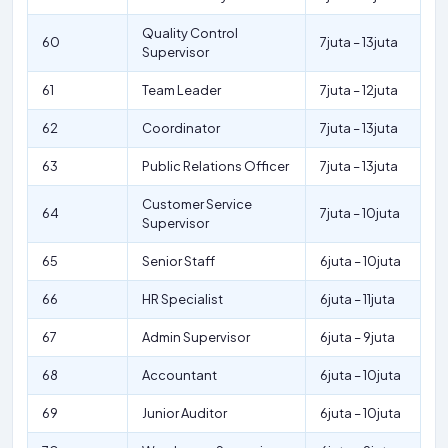
Quality Control
60
7juta – 13juta
Supervisor
61
Team Leader
7juta – 12juta
62
Coordinator
7juta – 13juta
63
Public Relations Officer
7juta – 13juta
Customer Service
64
7juta – 10juta
Supervisor
65
Senior Staff
6juta – 10juta
66
HR Specialist
6juta – 11juta
67
Admin Supervisor
6juta – 9juta
68
Accountant
6juta – 10juta
69
Junior Auditor
6juta – 10juta