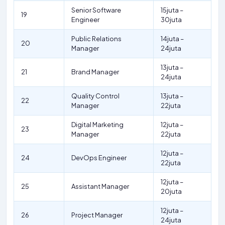
Senior Software
15juta –
19
Engineer
30juta
Public Relations
14juta –
20
Manager
24juta
13juta –
21
Brand Manager
24juta
Quality Control
13juta –
22
Manager
22juta
Digital Marketing
12juta –
23
Manager
22juta
12juta –
24
DevOps Engineer
22juta
12juta –
25
Assistant Manager
20juta
12juta –
26
Project Manager
24juta