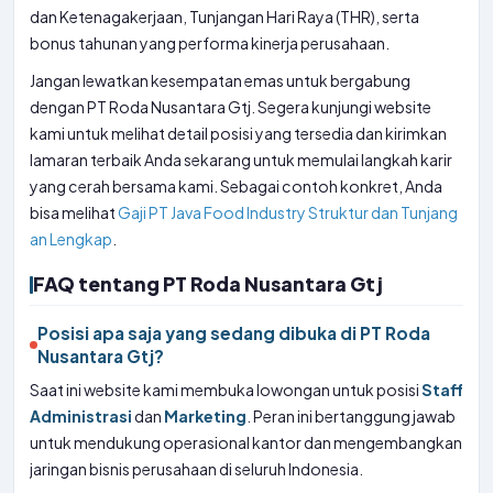
dan Ketenagakerjaan, Tunjangan Hari Raya (THR), serta
bonus tahunan yang performa kinerja perusahaan.
Jangan lewatkan kesempatan emas untuk bergabung
dengan PT Roda Nusantara Gtj. Segera kunjungi website
kami untuk melihat detail posisi yang tersedia dan kirimkan
lamaran terbaik Anda sekarang untuk memulai langkah karir
yang cerah bersama kami. Sebagai contoh konkret, Anda
bisa melihat
Gaji PT Java Food Industry Struktur dan Tunjang
an Lengkap
.
FAQ tentang PT Roda Nusantara Gtj
Posisi apa saja yang sedang dibuka di PT Roda
Nusantara Gtj?
Saat ini website kami membuka lowongan untuk posisi
Staff
Administrasi
dan
Marketing
. Peran ini bertanggung jawab
untuk mendukung operasional kantor dan mengembangkan
jaringan bisnis perusahaan di seluruh Indonesia.