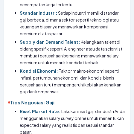
penempatan kerja tertentu.
Standar Industri:
Setiap industri memiliki standar
gaji berbeda, di mana sektor seperti teknologi atau
keuangan biasanya menawarkan kompensasi
premium di atas pasar.
Supply dan Demand Talent:
Kelangkaan talent di
bidang spesifik seperti AI engineer atau data scientist
membuat perusahaan bersaing menawarkan salary
premium untuk menarik kandidat terbaik.
Kondisi Ekonomi:
Faktor makro ekonomi seperti
inflasi, pertumbuhan ekonomi, dan kondisi bisnis
perusahaan turut mempengaruhi kebijakan kenaikan
gaji dan kompensasi.
Tips Negosiasi Gaji
Riset Market Rate:
Lakukan riset gaji di industri Anda
menggunakan salary survey online untuk menentukan
expected salary yang realistis dan sesuai standar
pasar.