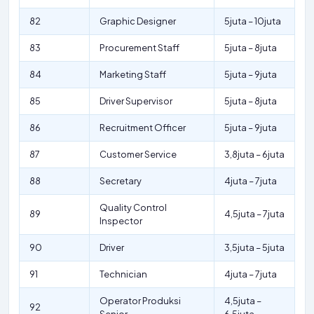
82
Graphic Designer
5juta – 10juta
83
Procurement Staff
5juta – 8juta
84
Marketing Staff
5juta – 9juta
85
Driver Supervisor
5juta – 8juta
86
Recruitment Officer
5juta – 9juta
87
Customer Service
3,8juta – 6juta
88
Secretary
4juta – 7juta
Quality Control
89
4,5juta – 7juta
Inspector
90
Driver
3,5juta – 5juta
91
Technician
4juta – 7juta
Operator Produksi
4,5juta –
92