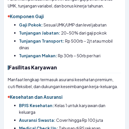
UMK, tunjangan variabel, dan bonus kinerja tahunan.
Komponen Gaji
Gaji Pokok:
Sesuai UMK/UMP dan level jabatan
Tunjangan Jabatan:
20-50% dari gaji pokok
Tunjangan Transport:
Rp 500rb – 2jt atau mobil
dinas
Tunjangan Makan:
Rp 30rb – 50rb per hari
Fasilitas Karyawan
Manfaat lengkap termasuk asuransi kesehatan premium,
cuti fleksibel, dan dukungan keseimbangan kerja-keluarga.
Kesehatan dan Asuransi
BPJS Kesehatan:
Kelas 1 untuk karyawan dan
keluarga
Asuransi Swasta:
Cover hingga Rp 100 juta
Medical Check Up:
Tahunan di RS rekanan