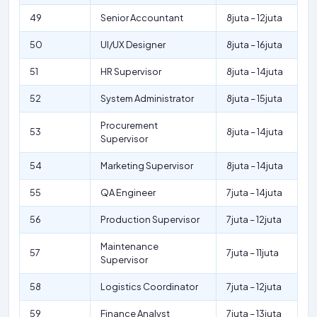
49
Senior Accountant
8juta – 12juta
50
UI/UX Designer
8juta – 16juta
51
HR Supervisor
8juta – 14juta
52
System Administrator
8juta – 15juta
Procurement
53
8juta – 14juta
Supervisor
54
Marketing Supervisor
8juta – 14juta
55
QA Engineer
7juta – 14juta
56
Production Supervisor
7juta – 12juta
Maintenance
57
7juta – 11juta
Supervisor
58
Logistics Coordinator
7juta – 12juta
59
Finance Analyst
7juta – 13juta