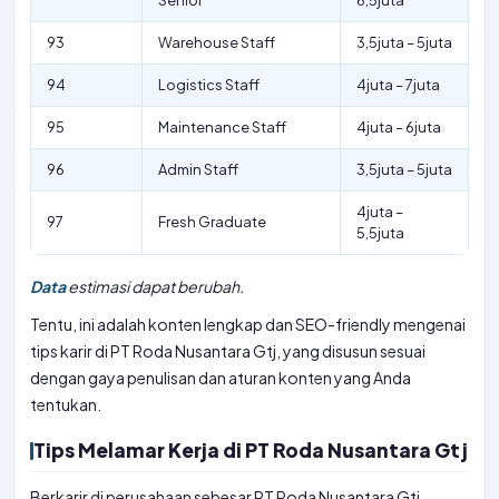
Senior
6,5juta
93
Warehouse Staff
3,5juta – 5juta
94
Logistics Staff
4juta – 7juta
95
Maintenance Staff
4juta – 6juta
96
Admin Staff
3,5juta – 5juta
4juta –
97
Fresh Graduate
5,5juta
Data
estimasi dapat berubah.
Tentu, ini adalah konten lengkap dan SEO-friendly mengenai
tips karir di PT Roda Nusantara Gtj, yang disusun sesuai
dengan gaya penulisan dan aturan konten yang Anda
tentukan.
Tips Melamar Kerja di PT Roda Nusantara Gtj
Berkarir di perusahaan sebesar PT Roda Nusantara Gtj