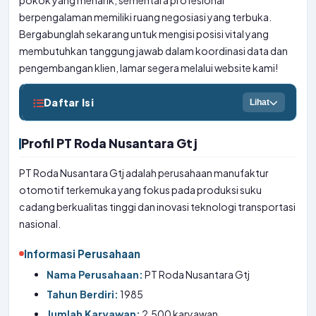
pokok yang menarik, sementara profesional
berpengalaman memiliki ruang negosiasi yang terbuka.
Bergabunglah sekarang untuk mengisi posisi vital yang
membutuhkan tanggung jawab dalam koordinasi data dan
pengembangan klien, lamar segera melalui website kami!
Daftar Isi
Lihat
Profil PT Roda Nusantara Gtj
PT Roda Nusantara Gtj adalah perusahaan manufaktur
otomotif terkemuka yang fokus pada produksi suku
cadang berkualitas tinggi dan inovasi teknologi transportasi
nasional.
Informasi Perusahaan
Nama Perusahaan:
PT Roda Nusantara Gtj
Tahun Berdiri:
1985
Jumlah Karyawan:
2.500 karyawan