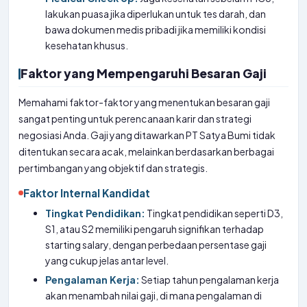
lakukan puasa jika diperlukan untuk tes darah, dan
bawa dokumen medis pribadi jika memiliki kondisi
kesehatan khusus.
Faktor yang Mempengaruhi Besaran Gaji
Memahami faktor-faktor yang menentukan besaran gaji
sangat penting untuk perencanaan karir dan strategi
negosiasi Anda. Gaji yang ditawarkan PT Satya Bumi tidak
ditentukan secara acak, melainkan berdasarkan berbagai
pertimbangan yang objektif dan strategis.
Faktor Internal Kandidat
Tingkat Pendidikan:
Tingkat pendidikan seperti D3,
S1, atau S2 memiliki pengaruh signifikan terhadap
starting salary, dengan perbedaan persentase gaji
yang cukup jelas antar level.
Pengalaman Kerja:
Setiap tahun pengalaman kerja
akan menambah nilai gaji, di mana pengalaman di