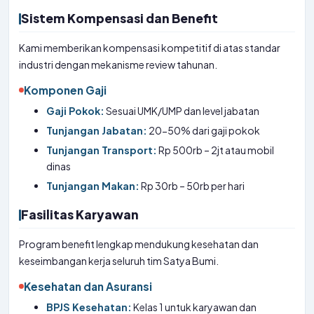
Sistem Kompensasi dan Benefit
Kami memberikan kompensasi kompetitif di atas standar
industri dengan mekanisme review tahunan.
Komponen Gaji
Gaji Pokok:
Sesuai UMK/UMP dan level jabatan
Tunjangan Jabatan:
20-50% dari gaji pokok
Tunjangan Transport:
Rp 500rb – 2jt atau mobil
dinas
Tunjangan Makan:
Rp 30rb – 50rb per hari
Fasilitas Karyawan
Program benefit lengkap mendukung kesehatan dan
keseimbangan kerja seluruh tim Satya Bumi.
Kesehatan dan Asuransi
BPJS Kesehatan:
Kelas 1 untuk karyawan dan