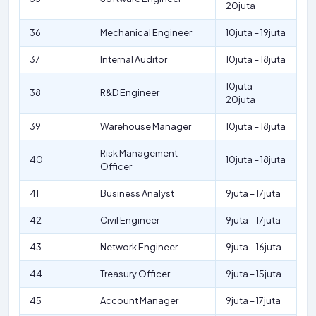
20juta
36
Mechanical Engineer
10juta – 19juta
37
Internal Auditor
10juta – 18juta
10juta –
38
R&D Engineer
20juta
39
Warehouse Manager
10juta – 18juta
Risk Management
40
10juta – 18juta
Officer
41
Business Analyst
9juta – 17juta
42
Civil Engineer
9juta – 17juta
43
Network Engineer
9juta – 16juta
44
Treasury Officer
9juta – 15juta
45
Account Manager
9juta – 17juta