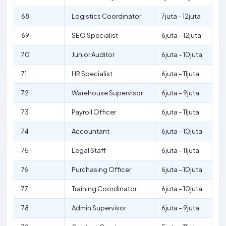
68
Logistics Coordinator
7juta – 12juta
69
SEO Specialist
6juta – 12juta
70
Junior Auditor
6juta – 10juta
71
HR Specialist
6juta – 11juta
72
Warehouse Supervisor
6juta – 9juta
73
Payroll Officer
6juta – 11juta
74
Accountant
6juta – 10juta
75
Legal Staff
6juta – 11juta
76
Purchasing Officer
6juta – 10juta
77
Training Coordinator
6juta – 10juta
78
Admin Supervisor
6juta – 9juta