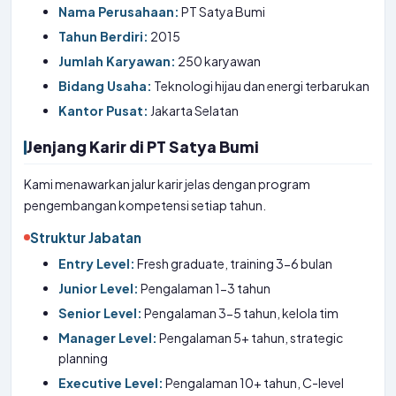
Nama Perusahaan:
PT Satya Bumi
Tahun Berdiri:
2015
Jumlah Karyawan:
250 karyawan
Bidang Usaha:
Teknologi hijau dan energi terbarukan
Kantor Pusat:
Jakarta Selatan
Jenjang Karir di PT Satya Bumi
Kami menawarkan jalur karir jelas dengan program
pengembangan kompetensi setiap tahun.
Struktur Jabatan
Entry Level:
Fresh graduate, training 3-6 bulan
Junior Level:
Pengalaman 1-3 tahun
Senior Level:
Pengalaman 3-5 tahun, kelola tim
Manager Level:
Pengalaman 5+ tahun, strategic
planning
Executive Level:
Pengalaman 10+ tahun, C-level