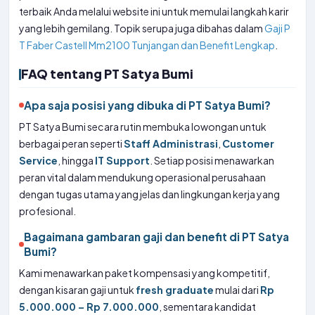
terbaik Anda melalui website ini untuk memulai langkah karir
yang lebih gemilang. Topik serupa juga dibahas dalam
Gaji P
T Faber Castell Mm2100 Tunjangan dan Benefit Lengkap
.
FAQ tentang PT Satya Bumi
Apa saja posisi yang dibuka di PT Satya Bumi?
PT Satya Bumi secara rutin membuka lowongan untuk
berbagai peran seperti
Staff Administrasi
,
Customer
Service
, hingga
IT Support
. Setiap posisi menawarkan
peran vital dalam mendukung operasional perusahaan
dengan tugas utama yang jelas dan lingkungan kerja yang
profesional.
Bagaimana gambaran gaji dan benefit di PT Satya
Bumi?
Kami menawarkan paket kompensasi yang kompetitif,
dengan kisaran gaji untuk
fresh graduate
mulai dari
Rp
5.000.000 – Rp 7.000.000
, sementara kandidat