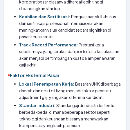
korporat besar biasanya dihargai lebih tinggi
dibandingkan startup.
Keahlian dan Sertifikasi:
Penguasaan skill khusus
dan sertifikasi profesional internasional akan
meningkatkan value kandidat secara signifikan di
pasar kerja saat ini.
Track Record Performance:
Prestasi kerja
sebelumnya yang terukur dan portofolio kesuksesan
akan menjadi pertimbangan kuat dalam penawaran
gaji akhir.
Faktor Eksternal Pasar
Lokasi Penempatan Kerja:
Besaran UMK di berbagai
daerah dan cost of living menjadi faktor penentu
adjustment gaji yang akan diterima kandidat.
Standar Industri:
Standar gaji di industri tertentu
berbeda-beda, di mana beberapa sektor seperti
teknologi dan keuangan biasanya menawarkan
kompensasi yang lebih premium.