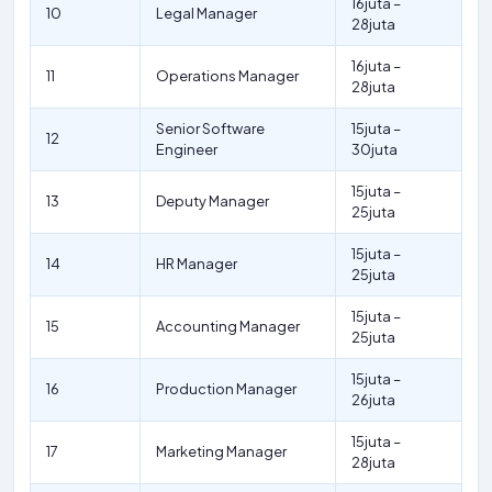
16juta –
10
Legal Manager
28juta
16juta –
11
Operations Manager
28juta
Senior Software
15juta –
12
Engineer
30juta
15juta –
13
Deputy Manager
25juta
15juta –
14
HR Manager
25juta
15juta –
15
Accounting Manager
25juta
15juta –
16
Production Manager
26juta
15juta –
17
Marketing Manager
28juta