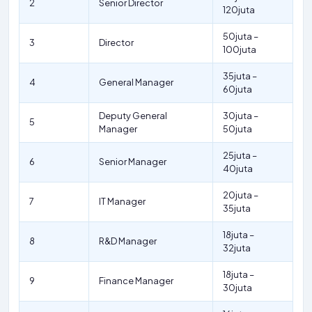
2
Senior Director
120juta
50juta –
3
Director
100juta
35juta –
4
General Manager
60juta
Deputy General
30juta –
5
Manager
50juta
25juta –
6
Senior Manager
40juta
20juta –
7
IT Manager
35juta
18juta –
8
R&D Manager
32juta
18juta –
9
Finance Manager
30juta