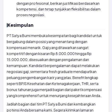
dengan profesional, berikan justifikasi berdasarkan
kompetensi, dan tetap tunjukkan fleksibilitas dalam
proses negosiasi.
Kesimpulan
PT Satya Bumi membuka kesempatan bagi kandidat untuk
bergabung dalam posisi yang menantang dengan
kompensasi menarik. Gaji yang ditawarkan sangat
kompetitif dengan kisaran Rp 8.000.000 hingga Rp
15.000.000, disesuaikan dengan pengalaman dan
kemampuan. Kandidat berpengalaman dapat melakukan
negosiasi gaji, sementara fresh graduate mendapatkan
peluang pengembangan karir yang jelas. Benefit lengkap
seperti BPJS Kesehatan dan Ketenagakerjaan, THR, serta
bonus tahunan juga menjadi bagian dari paket kompensasi
yang komprehensif untuk menunjang kesejahteraan Anda.
Jadilah bagian dari tim PT Satya Bumi dan kembangkan
potensi Anda bersama kami. Segera kirimkan lamaran