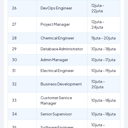
12juta –
26
DevOps Engineer
22juta
12juta –
27
Project Manager
24juta
28
Chemical Engineer
11juta – 20juta
29
Database Administrator
10juta – 18juta
30
Admin Manager
10juta – 17juta
31
Electrical Engineer
10juta – 19juta
10juta –
32
Business Development
20juta
Customer Service
33
10juta – 18juta
Manager
34
Senior Supervisor
10juta – 18juta
10juta –
35
Software Engineer