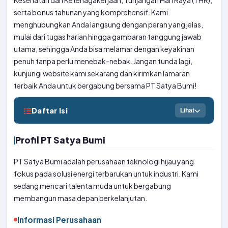
Kesehatan dan Ketenagakerjaan, Tunjangan Hari Raya (THR),
serta bonus tahunan yang komprehensif. Kami
menghubungkan Anda langsung dengan peran yang jelas,
mulai dari tugas harian hingga gambaran tanggung jawab
utama, sehingga Anda bisa melamar dengan keyakinan
penuh tanpa perlu menebak-nebak. Jangan tunda lagi,
kunjungi website kami sekarang dan kirimkan lamaran
terbaik Anda untuk bergabung bersama PT Satya Bumi!
Daftar Isi
Lihat
Profil PT Satya Bumi
PT Satya Bumi adalah perusahaan teknologi hijau yang
fokus pada solusi energi terbarukan untuk industri. Kami
sedang mencari talenta muda untuk bergabung
membangun masa depan berkelanjutan.
Informasi Perusahaan