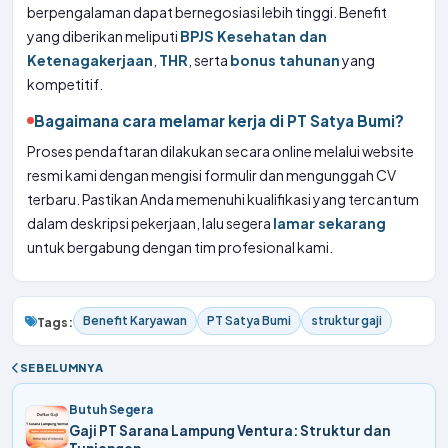
berpengalaman dapat bernegosiasi lebih tinggi. Benefit
yang diberikan meliputi
BPJS Kesehatan dan
Ketenagakerjaan
,
THR
, serta
bonus tahunan
yang
kompetitif.
Bagaimana cara melamar kerja di PT Satya Bumi?
Proses pendaftaran dilakukan secara online melalui website
resmi kami dengan mengisi formulir dan mengunggah CV
terbaru. Pastikan Anda memenuhi kualifikasi yang tercantum
dalam deskripsi pekerjaan, lalu segera
lamar sekarang
untuk bergabung dengan tim profesional kami.
Benefit Karyawan
PT Satya Bumi
struktur gaji
Tags:
SEBELUMNYA
Butuh Segera
Gaji PT Sarana Lampung Ventura: Struktur dan