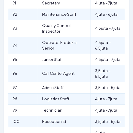
91
Secretary
4juta – 7juta
92
Maintenance Staff
4juta – 6juta
Quality Control
93
4,5juta – 7juta
Inspector
Operator Produksi
4,5juta –
94
Senior
6,5juta
95
Junior Staff
4,5juta – 7juta
3,5juta –
96
Call Center Agent
5,5juta
97
Admin Staff
3,5juta – 5juta
98
Logistics Staff
4juta – 7juta
99
Technician
4juta – 7juta
100
Receptionist
3,5juta – 5juta
4juta –