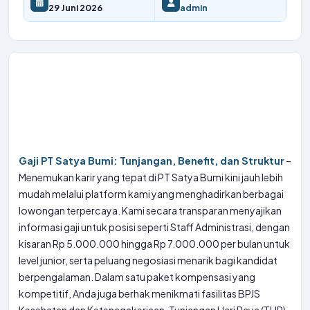
29 Juni 2026
admin
Gaji PT Satya Bumi: Tunjangan, Benefit, dan Struktur
–
Menemukan karir yang tepat di PT Satya Bumi kini jauh lebih
mudah melalui platform kami yang menghadirkan berbagai
lowongan terpercaya. Kami secara transparan menyajikan
informasi gaji untuk posisi seperti Staff Administrasi, dengan
kisaran Rp 5.000.000 hingga Rp 7.000.000 per bulan untuk
level junior, serta peluang negosiasi menarik bagi kandidat
berpengalaman. Dalam satu paket kompensasi yang
kompetitif, Anda juga berhak menikmati fasilitas BPJS