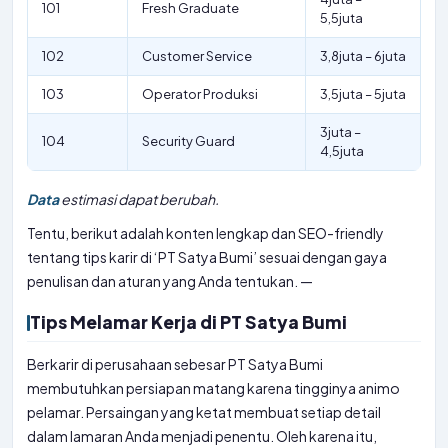
101
Fresh Graduate
5,5juta
102
Customer Service
3,8juta – 6juta
103
Operator Produksi
3,5juta – 5juta
3juta –
104
Security Guard
4,5juta
Data
estimasi dapat berubah.
Tentu, berikut adalah konten lengkap dan SEO-friendly
tentang tips karir di ‘PT Satya Bumi’ sesuai dengan gaya
penulisan dan aturan yang Anda tentukan. —
Tips Melamar Kerja di PT Satya Bumi
Berkarir di perusahaan sebesar PT Satya Bumi
membutuhkan persiapan matang karena tingginya animo
pelamar. Persaingan yang ketat membuat setiap detail
dalam lamaran Anda menjadi penentu. Oleh karena itu,