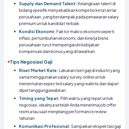
Supply dan Demand Talent:
Kelangkaan talent di
bidang spesifik menyebabkan kompetisi ketat antar
perusahaan, yang berdampak pada penawaran salary
premium untuk kandidat terbaik.
Kondisi Ekonomi:
Faktor makro ekonomi seperti
inflasi, pertumbuhan ekonomi, dan kinerja bisnis
perusahaan turut mempengaruhi kebijakan
kompensasi dan bonus yang ditawarkan.
Tips Negosiasi Gaji
Riset Market Rate:
Lakukan riset gaji di industri yang
sama menggunakan salary survey online untuk
menentukan expected salary yang realistis dan dapat
dipertanggungjawabkan.
Timing yang Tepat:
Pilih waktu yang tepat untuk
negosiasi, idealnya setelah Anda menerima job offer
resmi atau saat menjelang performance review
tahunan.
Komunikasi Profesional:
Sampaikan ekspektasi gaji