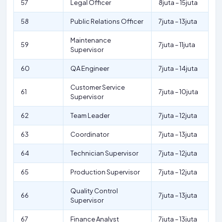
57
Legal Officer
8juta – 15juta
58
Public Relations Officer
7juta – 13juta
Maintenance
59
7juta – 11juta
Supervisor
60
QA Engineer
7juta – 14juta
Customer Service
61
7juta – 10juta
Supervisor
62
Team Leader
7juta – 12juta
63
Coordinator
7juta – 13juta
64
Technician Supervisor
7juta – 12juta
65
Production Supervisor
7juta – 12juta
Quality Control
66
7juta – 13juta
Supervisor
67
Finance Analyst
7juta – 13juta