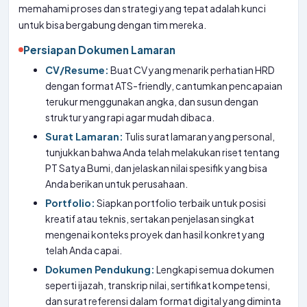
memahami proses dan strategi yang tepat adalah kunci
untuk bisa bergabung dengan tim mereka.
Persiapan Dokumen Lamaran
CV/Resume:
Buat CV yang menarik perhatian HRD
dengan format ATS-friendly, cantumkan pencapaian
terukur menggunakan angka, dan susun dengan
struktur yang rapi agar mudah dibaca.
Surat Lamaran:
Tulis surat lamaran yang personal,
tunjukkan bahwa Anda telah melakukan riset tentang
PT Satya Bumi, dan jelaskan nilai spesifik yang bisa
Anda berikan untuk perusahaan.
Portfolio:
Siapkan portfolio terbaik untuk posisi
kreatif atau teknis, sertakan penjelasan singkat
mengenai konteks proyek dan hasil konkret yang
telah Anda capai.
Dokumen Pendukung:
Lengkapi semua dokumen
seperti ijazah, transkrip nilai, sertifikat kompetensi,
dan surat referensi dalam format digital yang diminta