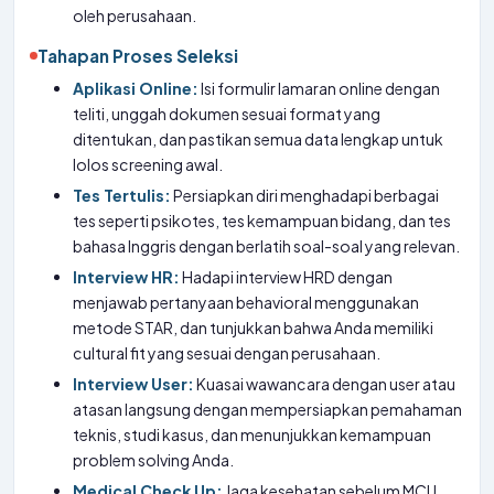
oleh perusahaan.
Tahapan Proses Seleksi
Aplikasi Online:
Isi formulir lamaran online dengan
teliti, unggah dokumen sesuai format yang
ditentukan, dan pastikan semua data lengkap untuk
lolos screening awal.
Tes Tertulis:
Persiapkan diri menghadapi berbagai
tes seperti psikotes, tes kemampuan bidang, dan tes
bahasa Inggris dengan berlatih soal-soal yang relevan.
Interview HR:
Hadapi interview HRD dengan
menjawab pertanyaan behavioral menggunakan
metode STAR, dan tunjukkan bahwa Anda memiliki
cultural fit yang sesuai dengan perusahaan.
Interview User:
Kuasai wawancara dengan user atau
atasan langsung dengan mempersiapkan pemahaman
teknis, studi kasus, dan menunjukkan kemampuan
problem solving Anda.
Medical Check Up:
Jaga kesehatan sebelum MCU,