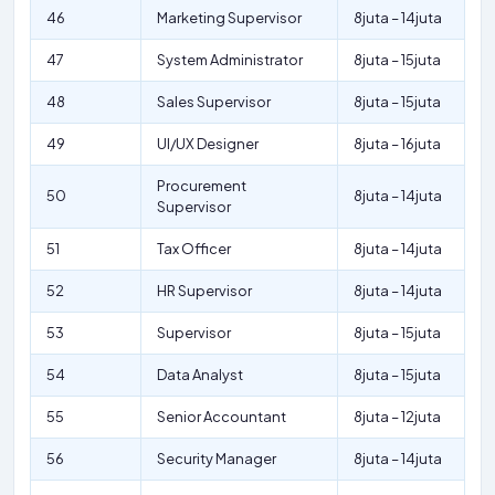
46
Marketing Supervisor
8juta – 14juta
47
System Administrator
8juta – 15juta
48
Sales Supervisor
8juta – 15juta
49
UI/UX Designer
8juta – 16juta
Procurement
50
8juta – 14juta
Supervisor
51
Tax Officer
8juta – 14juta
52
HR Supervisor
8juta – 14juta
53
Supervisor
8juta – 15juta
54
Data Analyst
8juta – 15juta
55
Senior Accountant
8juta – 12juta
56
Security Manager
8juta – 14juta