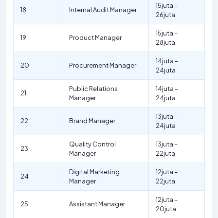
15juta –
18
Internal Audit Manager
26juta
15juta –
19
Product Manager
28juta
14juta –
20
Procurement Manager
24juta
Public Relations
14juta –
21
Manager
24juta
13juta –
22
Brand Manager
24juta
Quality Control
13juta –
23
Manager
22juta
Digital Marketing
12juta –
24
Manager
22juta
12juta –
25
Assistant Manager
20juta