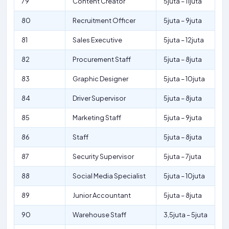
79
Content Creator
5juta – 11juta
80
Recruitment Officer
5juta – 9juta
81
Sales Executive
5juta – 12juta
82
Procurement Staff
5juta – 8juta
83
Graphic Designer
5juta – 10juta
84
Driver Supervisor
5juta – 8juta
85
Marketing Staff
5juta – 9juta
86
Staff
5juta – 8juta
87
Security Supervisor
5juta – 7juta
88
Social Media Specialist
5juta – 10juta
89
Junior Accountant
5juta – 8juta
90
Warehouse Staff
3,5juta – 5juta