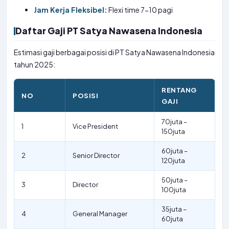
Jam Kerja Fleksibel:
Flexi time 7-10 pagi
Daftar Gaji PT Satya Nawasena Indonesia
Estimasi gaji berbagai posisi di PT Satya Nawasena Indonesia
tahun 2025:
RENTANG
NO
POSISI
GAJI
70juta –
1
Vice President
150juta
60juta –
2
Senior Director
120juta
50juta –
3
Director
100juta
35juta –
4
General Manager
60juta