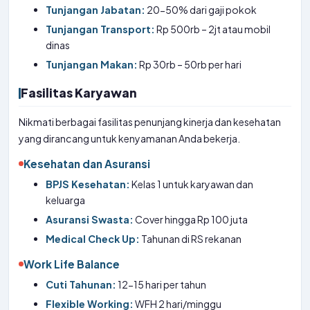
Tunjangan Jabatan:
20-50% dari gaji pokok
Tunjangan Transport:
Rp 500rb – 2jt atau mobil
dinas
Tunjangan Makan:
Rp 30rb – 50rb per hari
Fasilitas Karyawan
Nikmati berbagai fasilitas penunjang kinerja dan kesehatan
yang dirancang untuk kenyamanan Anda bekerja.
Kesehatan dan Asuransi
BPJS Kesehatan:
Kelas 1 untuk karyawan dan
keluarga
Asuransi Swasta:
Cover hingga Rp 100 juta
Medical Check Up:
Tahunan di RS rekanan
Work Life Balance
Cuti Tahunan:
12-15 hari per tahun
Flexible Working:
WFH 2 hari/minggu