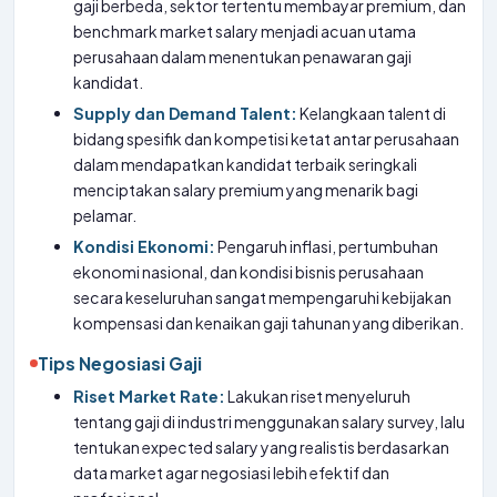
gaji berbeda, sektor tertentu membayar premium, dan
benchmark market salary menjadi acuan utama
perusahaan dalam menentukan penawaran gaji
kandidat.
Supply dan Demand Talent:
Kelangkaan talent di
bidang spesifik dan kompetisi ketat antar perusahaan
dalam mendapatkan kandidat terbaik seringkali
menciptakan salary premium yang menarik bagi
pelamar.
Kondisi Ekonomi:
Pengaruh inflasi, pertumbuhan
ekonomi nasional, dan kondisi bisnis perusahaan
secara keseluruhan sangat mempengaruhi kebijakan
kompensasi dan kenaikan gaji tahunan yang diberikan.
Tips Negosiasi Gaji
Riset Market Rate:
Lakukan riset menyeluruh
tentang gaji di industri menggunakan salary survey, lalu
tentukan expected salary yang realistis berdasarkan
data market agar negosiasi lebih efektif dan