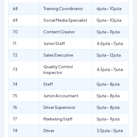
68
Training Coordinator
6juta – 10juta
69
Social Media Specialist
5juta – 10juta
70
Content Creator
5juta – 11juta
71
Junior Staff
4,5juta – 7juta
72
Sales Executive
5juta – 12juta
Quality Control
73
4,5juta – 7juta
Inspector
74
Staff
5juta – 8juta
75
Junior Accountant
5juta – 8juta
76
Driver Supervisor
5juta – 8juta
77
Marketing Staff
5juta – 9juta
78
Driver
3,5juta – 5juta