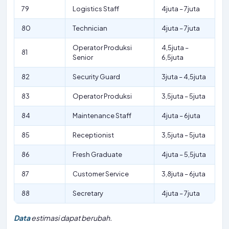
79
Logistics Staff
4juta – 7juta
80
Technician
4juta – 7juta
Operator Produksi
4,5juta –
81
Senior
6,5juta
82
Security Guard
3juta – 4,5juta
83
Operator Produksi
3,5juta – 5juta
84
Maintenance Staff
4juta – 6juta
85
Receptionist
3,5juta – 5juta
86
Fresh Graduate
4juta – 5,5juta
87
Customer Service
3,8juta – 6juta
88
Secretary
4juta – 7juta
Data
estimasi dapat berubah.