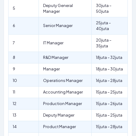
Deputy General
30juta –
5
Manager
50juta
25juta –
6
Senior Manager
40juta
20juta –
7
IT Manager
35juta
8
R&D Manager
18juta – 32juta
9
Manager
18juta – 30juta
10
Operations Manager
16juta – 28juta
11
Accounting Manager
15juta – 25juta
12
Production Manager
15juta – 26juta
13
Deputy Manager
15juta – 25juta
14
Product Manager
15juta – 28juta