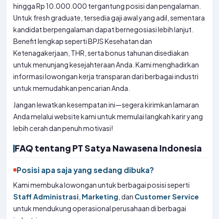
hingga Rp 10.000.000 tergantung posisi dan pengalaman.
Untuk fresh graduate, tersedia gaji awal yang adil, sementara
kandidat berpengalaman dapat bernegosiasi lebih lanjut.
Benefit lengkap seperti BPJS Kesehatan dan
Ketenagakerjaan, THR, serta bonus tahunan disediakan
untuk menunjang kesejahteraan Anda. Kami menghadirkan
informasi lowongan kerja transparan dari berbagai industri
untuk memudahkan pencarian Anda.
Jangan lewatkan kesempatan ini—segera kirimkan lamaran
Anda melalui website kami untuk memulai langkah karir yang
lebih cerah dan penuh motivasi!
FAQ tentang PT Satya Nawasena Indonesia
Posisi apa saja yang sedang dibuka?
Kami membuka lowongan untuk berbagai posisi seperti
Staff Administrasi
,
Marketing
, dan
Customer Service
untuk mendukung operasional perusahaan di berbagai