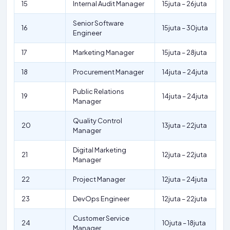
15
Internal Audit Manager
15juta – 26juta
Senior Software
16
15juta – 30juta
Engineer
17
Marketing Manager
15juta – 28juta
18
Procurement Manager
14juta – 24juta
Public Relations
19
14juta – 24juta
Manager
Quality Control
20
13juta – 22juta
Manager
Digital Marketing
21
12juta – 22juta
Manager
22
Project Manager
12juta – 24juta
23
DevOps Engineer
12juta – 22juta
Customer Service
24
10juta – 18juta
Manager