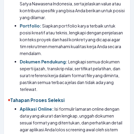
Satya Nawasena Indonesia, serta jelaskan value atau
kontribusi spesifik yang bisa Anda berikan untuk posisi
yang dilamar.
Portfolio:
Siapkan portfolio karya terbaik untuk
posisi kreatif atau teknis, lengkapi dengan penjelasan
konteks proyek dan hasil konkret yang dicapai agar
tim rekrutmen memahami kualitas kerja Anda secara
mendalam.
Dokumen Pendukung:
Lengkapi semua dokumen
seperti ijazah, transkrip nilai, sertifikat pelatihan, dan
surat referensi kerja dalam format file yang diminta,
pastikan semua terbaca jelas dan tidak ada yang
terlewat.
Tahapan Proses Seleksi
Aplikasi Online:
Isi formulir lamaran online dengan
data yang akurat dan lengkap, unggah dokumen
sesuai format yang ditentukan, dan perhatikan detail
agar aplikasi Anda lolos screening awal oleh sistem