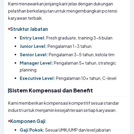
Kami menawarkan jenjang karir jelas dengan dukungan
pelatihan berkelanjutan untuk mengembangkan potensi
karyawan terbaik.
Struktur Jabatan
Entry Level:
Fresh graduate, training 3-6 bulan
Junior Level:
Pengalaman 1-3 tahun
Senior Level:
Pengalaman 3-5 tahun, kelola tim
Manager Level:
Pengalaman 5+ tahun, strategic
planning
Executive Level:
Pengalaman 10+ tahun, C-level
Sistem Kompensasi dan Benefit
Kami memberikan kompensasi kompetitif sesuai standar
industri untuk menjamin kesejahteraan setiap karyawan.
Komponen Gaji
Gaji Pokok:
Sesuai UMK/UMP dan level jabatan