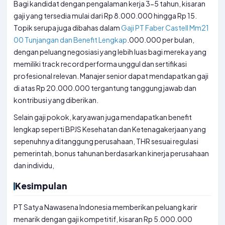
Bagi kandidat dengan pengalaman kerja 3-5 tahun, kisaran
gaji yang tersedia mulai dari Rp 8.000.000 hingga Rp 15.
Topik serupa juga dibahas dalam
Gaji PT Faber Castell Mm21
00 Tunjangan dan Benefit Lengkap
.000.000 per bulan,
dengan peluang negosiasi yang lebih luas bagi mereka yang
memiliki track record performa unggul dan sertifikasi
profesional relevan. Manajer senior dapat mendapatkan gaji
di atas Rp 20.000.000 tergantung tanggung jawab dan
kontribusi yang diberikan.
Selain gaji pokok, karyawan juga mendapatkan benefit
lengkap seperti BPJS Kesehatan dan Ketenagakerjaan yang
sepenuhnya ditanggung perusahaan, THR sesuai regulasi
pemerintah, bonus tahunan berdasarkan kinerja perusahaan
dan individu,
Kesimpulan
PT Satya Nawasena Indonesia memberikan peluang karir
menarik dengan gaji kompetitif, kisaran Rp 5.000.000