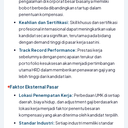
pengalaman di korporat besar biasanya memiliki
bobot berbeda dibandingkan startup dalam
penentuan kompensasi.
Keahlian dan Sertifikasi:
Skill khusus dan sertifikasi
profesional internasional dapat meningkatkan value
kandidat secara signifikan, terutama pada bidang
dengan demand tinggi di pasar kerja saat ini.
Track Record Performance:
Prestasi kerja
sebelumnya dengan pencapaian terukur dan
portofolio kesuksesan akan menjadi pertimbangan
utama HRD dalam memberikan penawaran gaji yang
lebih tinggi dari kandidat lain.
Faktor Eksternal Pasar
Lokasi Penempatan Kerja:
Perbedaan UMK di setiap
daerah, biaya hidup, dan adjustment gaji berdasarkan
lokasi kerja menjadi faktor penentu besaran
kompensasi yang akan diterima oleh kandidat terpilih.
Standar Industri:
Setiap industri memiliki standar