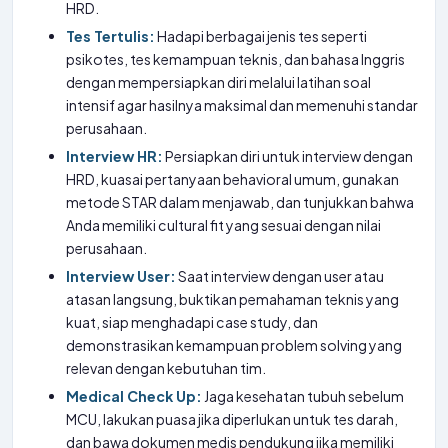
HRD.
Tes Tertulis:
Hadapi berbagai jenis tes seperti
psikotes, tes kemampuan teknis, dan bahasa Inggris
dengan mempersiapkan diri melalui latihan soal
intensif agar hasilnya maksimal dan memenuhi standar
perusahaan.
Interview HR:
Persiapkan diri untuk interview dengan
HRD, kuasai pertanyaan behavioral umum, gunakan
metode STAR dalam menjawab, dan tunjukkan bahwa
Anda memiliki cultural fit yang sesuai dengan nilai
perusahaan.
Interview User:
Saat interview dengan user atau
atasan langsung, buktikan pemahaman teknis yang
kuat, siap menghadapi case study, dan
demonstrasikan kemampuan problem solving yang
relevan dengan kebutuhan tim.
Medical Check Up:
Jaga kesehatan tubuh sebelum
MCU, lakukan puasa jika diperlukan untuk tes darah,
dan bawa dokumen medis pendukung jika memiliki