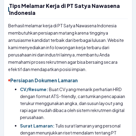
Tips Melamar Kerja di PT Satya Nawasena
Indonesia
Berhasil melamar kerja di PT Satya Nawasena Indonesia
membutuhkan persiapan matang karena tingginya
antusiasme kandidat terbaik dari berbagai lulusan. Website
kami menyediakan info lowongan kerja terbaru dari
perusahaan ini dan industri lainnya, membantu Anda
memahami proses rekrutmen agar bisa bersaing secara
efektif dan mendapatkan posisi impian.
Persiapan Dokumen Lamaran
CV/Resume:
Buat CV yang menarik perhatian HRD
dengan format ATS-friendly, cantumkan pencapaian
terukur menggunakan angka, dan susun layout yang
rapi agar mudah dibaca oleh sistem rekrutmen digital
perusahaan.
Surat Lamaran:
Tulis surat lamaran yang personal
dengan menunjukkan riset mendalam tentang PT