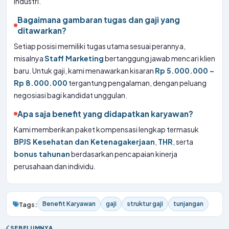
industri.
Bagaimana gambaran tugas dan gaji yang
ditawarkan?
Setiap posisi memiliki tugas utama sesuai perannya,
misalnya
Staff Marketing
bertanggung jawab mencari klien
baru. Untuk gaji, kami menawarkan kisaran
Rp 5.000.000 –
Rp 8.000.000
tergantung pengalaman, dengan peluang
negosiasi bagi kandidat unggulan.
Apa saja benefit yang didapatkan karyawan?
Kami memberikan paket kompensasi lengkap termasuk
BPJS Kesehatan dan Ketenagakerjaan
,
THR
, serta
bonus tahunan
berdasarkan pencapaian kinerja
perusahaan dan individu.
Benefit Karyawan
gaji
struktur gaji
tunjangan
Tags:
SEBELUMNYA