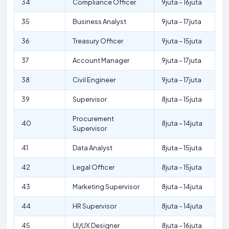
34
Compliance Officer
9juta – 16juta
35
Business Analyst
9juta – 17juta
36
Treasury Officer
9juta – 15juta
37
Account Manager
9juta – 17juta
38
Civil Engineer
9juta – 17juta
39
Supervisor
8juta – 15juta
Procurement
40
8juta – 14juta
Supervisor
41
Data Analyst
8juta – 15juta
42
Legal Officer
8juta – 15juta
43
Marketing Supervisor
8juta – 14juta
44
HR Supervisor
8juta – 14juta
45
UI/UX Designer
8juta – 16juta