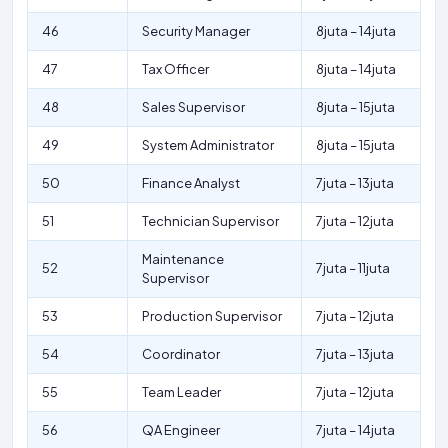
46
Security Manager
8juta – 14juta
47
Tax Officer
8juta – 14juta
48
Sales Supervisor
8juta – 15juta
49
System Administrator
8juta – 15juta
50
Finance Analyst
7juta – 13juta
51
Technician Supervisor
7juta – 12juta
Maintenance
52
7juta – 11juta
Supervisor
53
Production Supervisor
7juta – 12juta
54
Coordinator
7juta – 13juta
55
Team Leader
7juta – 12juta
56
QA Engineer
7juta – 14juta