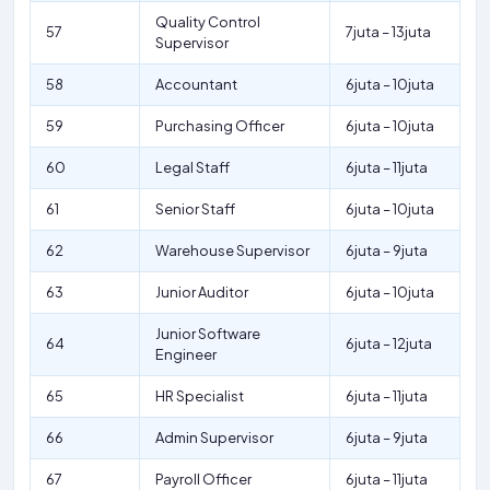
Quality Control
57
7juta – 13juta
Supervisor
58
Accountant
6juta – 10juta
59
Purchasing Officer
6juta – 10juta
60
Legal Staff
6juta – 11juta
61
Senior Staff
6juta – 10juta
62
Warehouse Supervisor
6juta – 9juta
63
Junior Auditor
6juta – 10juta
Junior Software
64
6juta – 12juta
Engineer
65
HR Specialist
6juta – 11juta
66
Admin Supervisor
6juta – 9juta
67
Payroll Officer
6juta – 11juta