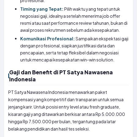
profesional.
Timing yang Tepat:
Pilih waktu yang tepat untuk
negosiasi gaji, idealnya setelah menerima job offer
resmi atau saat performance review tahunan, bukan di
awal proses rekrutmen sebelum ada kesepakatan.
Komunikasi Profesional:
Sampaikan ekspektasi gaji
dengan profesional, siapkan justifikasi data dan
pencapaian, serta tetap fleksibel dalam negosiasi
untuk mencapai kesepakatan win-win solution.
Gaji dan Benefit di PT Satya Nawasena
Indonesia
PT Satya Nawasena Indonesia menawarkan paket
kompensasi yang kompetitif dan transparan untuk semua
jenjang karir. Untuk posisi entry level atau fresh graduate,
kisaran gaji yang ditawarkan berkisar antara Rp 5.000.000
hingga Rp 7.500.000 per bulan, tergantung pada latar
belakang pendidikan dan hasil tes seleksi.