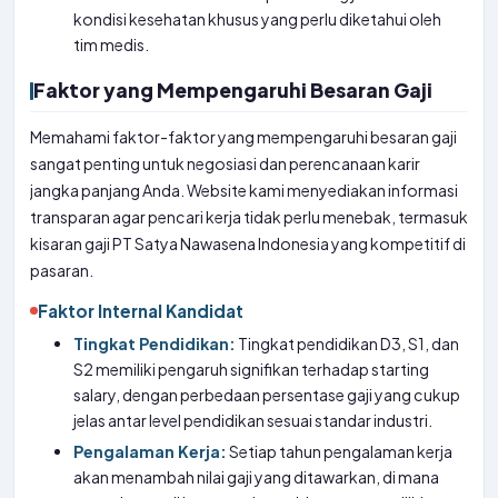
kondisi kesehatan khusus yang perlu diketahui oleh
tim medis.
Faktor yang Mempengaruhi Besaran Gaji
Memahami faktor-faktor yang mempengaruhi besaran gaji
sangat penting untuk negosiasi dan perencanaan karir
jangka panjang Anda. Website kami menyediakan informasi
transparan agar pencari kerja tidak perlu menebak, termasuk
kisaran gaji PT Satya Nawasena Indonesia yang kompetitif di
pasaran.
Faktor Internal Kandidat
Tingkat Pendidikan:
Tingkat pendidikan D3, S1, dan
S2 memiliki pengaruh signifikan terhadap starting
salary, dengan perbedaan persentase gaji yang cukup
jelas antar level pendidikan sesuai standar industri.
Pengalaman Kerja:
Setiap tahun pengalaman kerja
akan menambah nilai gaji yang ditawarkan, di mana