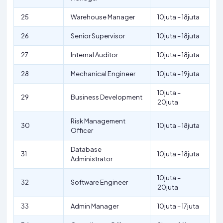
25
Warehouse Manager
10juta – 18juta
26
Senior Supervisor
10juta – 18juta
27
Internal Auditor
10juta – 18juta
28
Mechanical Engineer
10juta – 19juta
10juta –
29
Business Development
20juta
Risk Management
30
10juta – 18juta
Officer
Database
31
10juta – 18juta
Administrator
10juta –
32
Software Engineer
20juta
33
Admin Manager
10juta – 17juta