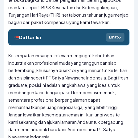
terbuka bagi kandidat berpengalaman. Selain gaji pokok,
manfaat seperti BPJS Kesehatan dan Ketenagakerjaan,
Tunjangan Hari Raya (THR), serta bonus tahunan juga menjadi
bagian dari paket kompensasi yang kami tawarkan.
Daftar Isi
Lihat
Kesempatan ini sangat relevan mengingat kebutuhan
industri akan profesional muda yang tangguh dan siap
berkembang, khususnya di sektor yang menuntut ketelitian
dan disiplin seperti PT Satya Nawasena Indonesia. Bagi fresh
graduate, posisi ini adalah langkah awal yang ideal untuk
membangun karir dengan paket kompensasi menarik,
sementara profesional berpengalaman dapat
memanfaatkan peluang negosiasi gaji yang lebih tinggi.
Jangan lewatkan kesempatan emas ini; kunjungi website
kami sekarang dan ajukan lamaran Anda untuk bergabung
dan memulai babak baru karir Anda bersama PT Satya
Nawasena Indonesia.