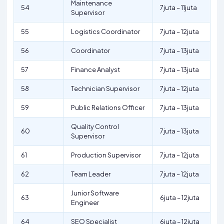
Maintenance
54
7juta – 11juta
Supervisor
55
Logistics Coordinator
7juta – 12juta
56
Coordinator
7juta – 13juta
57
Finance Analyst
7juta – 13juta
58
Technician Supervisor
7juta – 12juta
59
Public Relations Officer
7juta – 13juta
Quality Control
60
7juta – 13juta
Supervisor
61
Production Supervisor
7juta – 12juta
62
Team Leader
7juta – 12juta
Junior Software
63
6juta – 12juta
Engineer
64
SEO Specialist
6juta – 12juta