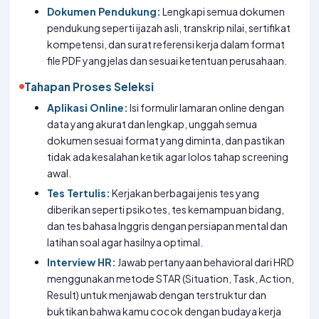
Dokumen Pendukung:
Lengkapi semua dokumen
pendukung seperti ijazah asli, transkrip nilai, sertifikat
kompetensi, dan surat referensi kerja dalam format
file PDF yang jelas dan sesuai ketentuan perusahaan.
Tahapan Proses Seleksi
Aplikasi Online:
Isi formulir lamaran online dengan
data yang akurat dan lengkap, unggah semua
dokumen sesuai format yang diminta, dan pastikan
tidak ada kesalahan ketik agar lolos tahap screening
awal.
Tes Tertulis:
Kerjakan berbagai jenis tes yang
diberikan seperti psikotes, tes kemampuan bidang,
dan tes bahasa Inggris dengan persiapan mental dan
latihan soal agar hasilnya optimal.
Interview HR:
Jawab pertanyaan behavioral dari HRD
menggunakan metode STAR (Situation, Task, Action,
Result) untuk menjawab dengan terstruktur dan
buktikan bahwa kamu cocok dengan budaya kerja