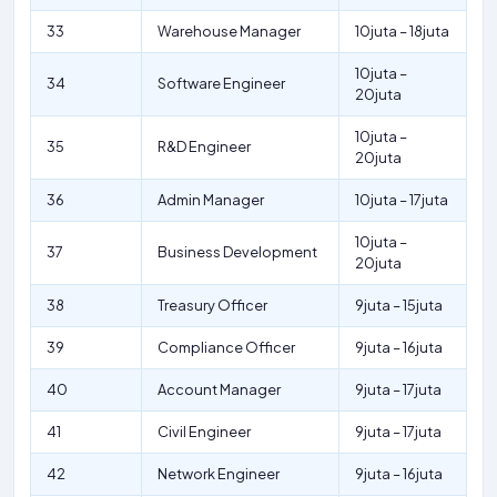
33
Warehouse Manager
10juta – 18juta
10juta –
34
Software Engineer
20juta
10juta –
35
R&D Engineer
20juta
36
Admin Manager
10juta – 17juta
10juta –
37
Business Development
20juta
38
Treasury Officer
9juta – 15juta
39
Compliance Officer
9juta – 16juta
40
Account Manager
9juta – 17juta
41
Civil Engineer
9juta – 17juta
42
Network Engineer
9juta – 16juta