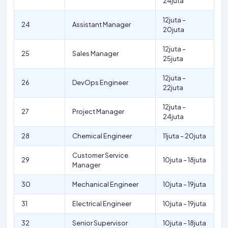
24juta
12juta –
24
Assistant Manager
20juta
12juta –
25
Sales Manager
25juta
12juta –
26
DevOps Engineer
22juta
12juta –
27
Project Manager
24juta
28
Chemical Engineer
11juta – 20juta
Customer Service
29
10juta – 18juta
Manager
30
Mechanical Engineer
10juta – 19juta
31
Electrical Engineer
10juta – 19juta
32
Senior Supervisor
10juta – 18juta