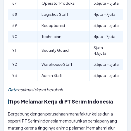
87
Operator Produksi
3,5juta – 5juta
88
Logistics Staff
4juta – 7juta
89
Receptionist
3,5juta – 5juta
90
Technician
4juta – 7juta
3juta –
91
Security Guard
4,5juta
92
Warehouse Staff
3,5juta – 5juta
93
Admin Staff
3,5juta – 5juta
Data
estimasi dapat berubah.
Tips Melamar Kerja di PT Serim Indonesia
Bergabung dengan perusahaan manufaktur kelas dunia
seperti PT Serim Indonesia membutuhkan persiapan yang
matang karena tingginya animo pelamar. Memahami alur