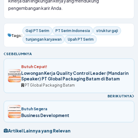
kinerja dan lingkungan kerja yang mendukung
pengembangan karir Anda.
Gaji PT Serim
PT Serim Indonesia
struktur gaji
Tags:
tunjangan karyawan
Upah PT Serim
SEBELUMNYA
Butuh Cepat!
Lowongan Kerja Quality Control Leader (Mandarin
Speaker) PT Global Packaging Batam di Batam
PT Global Packaging Batam
BERIKUTNYA
Butuh Segera
Business Development
Artikel Lainnya yang Relevan