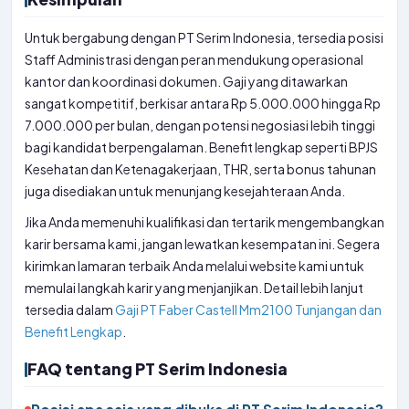
Untuk bergabung dengan PT Serim Indonesia, tersedia posisi
Staff Administrasi dengan peran mendukung operasional
kantor dan koordinasi dokumen. Gaji yang ditawarkan
sangat kompetitif, berkisar antara Rp 5.000.000 hingga Rp
7.000.000 per bulan, dengan potensi negosiasi lebih tinggi
bagi kandidat berpengalaman. Benefit lengkap seperti BPJS
Kesehatan dan Ketenagakerjaan, THR, serta bonus tahunan
juga disediakan untuk menunjang kesejahteraan Anda.
Jika Anda memenuhi kualifikasi dan tertarik mengembangkan
karir bersama kami, jangan lewatkan kesempatan ini. Segera
kirimkan lamaran terbaik Anda melalui website kami untuk
memulai langkah karir yang menjanjikan. Detail lebih lanjut
tersedia dalam
Gaji PT Faber Castell Mm2100 Tunjangan dan
Benefit Lengkap
.
FAQ tentang PT Serim Indonesia