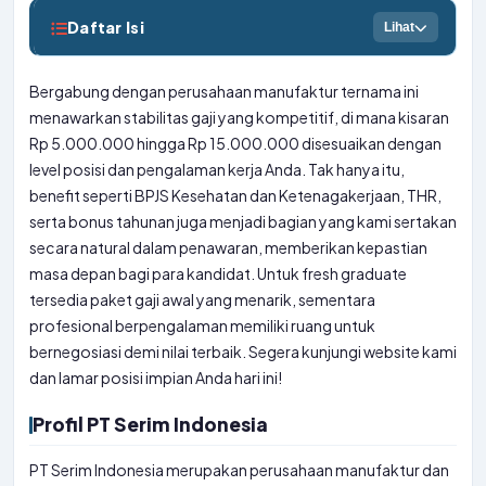
Daftar Isi
Lihat
Bergabung dengan perusahaan manufaktur ternama ini
menawarkan stabilitas gaji yang kompetitif, di mana kisaran
Rp 5.000.000 hingga Rp 15.000.000 disesuaikan dengan
level posisi dan pengalaman kerja Anda. Tak hanya itu,
benefit seperti BPJS Kesehatan dan Ketenagakerjaan, THR,
serta bonus tahunan juga menjadi bagian yang kami sertakan
secara natural dalam penawaran, memberikan kepastian
masa depan bagi para kandidat. Untuk fresh graduate
tersedia paket gaji awal yang menarik, sementara
profesional berpengalaman memiliki ruang untuk
bernegosiasi demi nilai terbaik. Segera kunjungi website kami
dan lamar posisi impian Anda hari ini!
Profil PT Serim Indonesia
PT Serim Indonesia merupakan perusahaan manufaktur dan