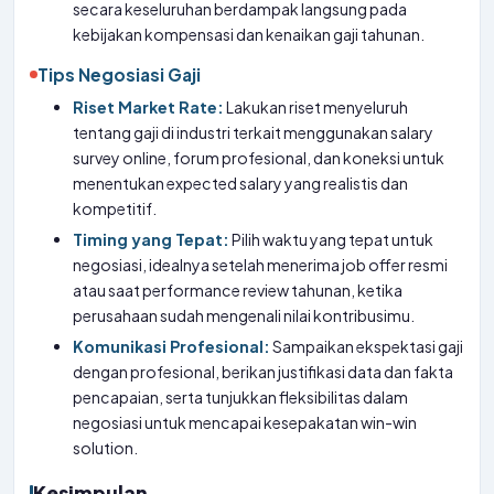
secara keseluruhan berdampak langsung pada
kebijakan kompensasi dan kenaikan gaji tahunan.
Tips Negosiasi Gaji
Riset Market Rate:
Lakukan riset menyeluruh
tentang gaji di industri terkait menggunakan salary
survey online, forum profesional, dan koneksi untuk
menentukan expected salary yang realistis dan
kompetitif.
Timing yang Tepat:
Pilih waktu yang tepat untuk
negosiasi, idealnya setelah menerima job offer resmi
atau saat performance review tahunan, ketika
perusahaan sudah mengenali nilai kontribusimu.
Komunikasi Profesional:
Sampaikan ekspektasi gaji
dengan profesional, berikan justifikasi data dan fakta
pencapaian, serta tunjukkan fleksibilitas dalam
negosiasi untuk mencapai kesepakatan win-win
solution.
Kesimpulan