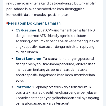
rekrutmen dan kriteria kandidat ideal yang dibutuhkan oleh
perusahaan ini akan memberikan kamu keunggulan
kompetitif dalam merebut posisi impian.
Persiapan Dokumen Lamaran
CV/Resume:
Buat CV yang menarik perhatian HRD
dengan format ATS-friendly agar lolos sistem
scanning, cantumkan pencapaian kerja menggunakan
angka spesifik, dan susun dengan struktur rapi yang
mudah dibaca.
Surat Lamaran:
Tulis surat lamaran yang personal
dengan menyebutkan nama penerima, lakukan riset
mendalam tentang visi perusahaan, dan jelaskan
secara spesifik bagaimana keahlianmu memberikan
solusi.
Portfolio:
Siapkan portfolio karya terbaik untuk
posisi teknis atau kreatif, lengkapi dengan penjelasan
konteks tantangan yang dihadapi dan hasil nyata yang
berhasil dicapai dari karya tersebut.