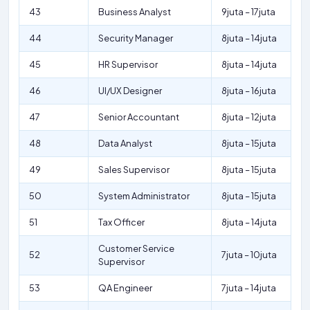
43
Business Analyst
9juta – 17juta
44
Security Manager
8juta – 14juta
45
HR Supervisor
8juta – 14juta
46
UI/UX Designer
8juta – 16juta
47
Senior Accountant
8juta – 12juta
48
Data Analyst
8juta – 15juta
49
Sales Supervisor
8juta – 15juta
50
System Administrator
8juta – 15juta
51
Tax Officer
8juta – 14juta
Customer Service
52
7juta – 10juta
Supervisor
53
QA Engineer
7juta – 14juta