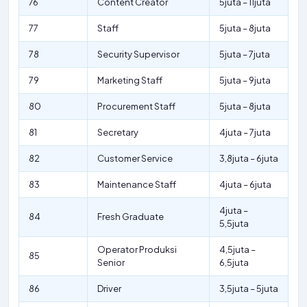
76
Content Creator
5juta – 11juta
77
Staff
5juta – 8juta
78
Security Supervisor
5juta – 7juta
79
Marketing Staff
5juta – 9juta
80
Procurement Staff
5juta – 8juta
81
Secretary
4juta – 7juta
82
Customer Service
3,8juta – 6juta
83
Maintenance Staff
4juta – 6juta
4juta –
84
Fresh Graduate
5,5juta
Operator Produksi
4,5juta –
85
Senior
6,5juta
86
Driver
3,5juta – 5juta