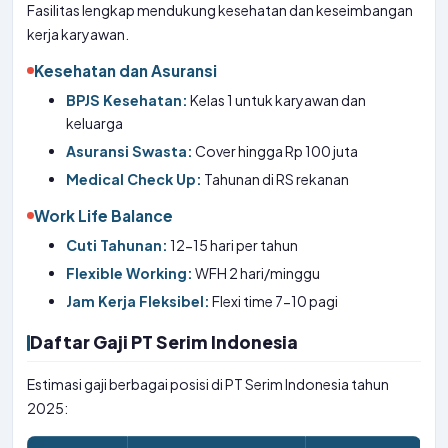
Fasilitas lengkap mendukung kesehatan dan keseimbangan
kerja karyawan.
Kesehatan dan Asuransi
BPJS Kesehatan:
Kelas 1 untuk karyawan dan
keluarga
Asuransi Swasta:
Cover hingga Rp 100 juta
Medical Check Up:
Tahunan di RS rekanan
Work Life Balance
Cuti Tahunan:
12-15 hari per tahun
Flexible Working:
WFH 2 hari/minggu
Jam Kerja Fleksibel:
Flexi time 7-10 pagi
Daftar Gaji PT Serim Indonesia
Estimasi gaji berbagai posisi di PT Serim Indonesia tahun
2025: