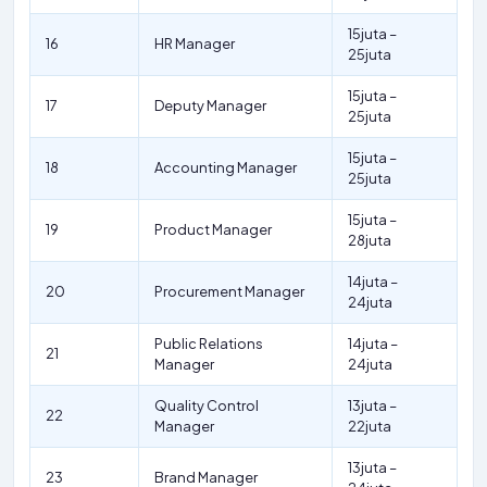
15juta –
16
HR Manager
25juta
15juta –
17
Deputy Manager
25juta
15juta –
18
Accounting Manager
25juta
15juta –
19
Product Manager
28juta
14juta –
20
Procurement Manager
24juta
Public Relations
14juta –
21
Manager
24juta
Quality Control
13juta –
22
Manager
22juta
13juta –
23
Brand Manager