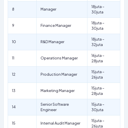
18juta –
8
Manager
30juta
18juta –
9
Finance Manager
30juta
18juta –
10
R&D Manager
32juta
16juta –
11
Operations Manager
28juta
15juta –
12
Production Manager
26juta
15juta –
13
Marketing Manager
28juta
Senior Software
15juta –
14
Engineer
30juta
15juta –
15
Internal Audit Manager
26juta