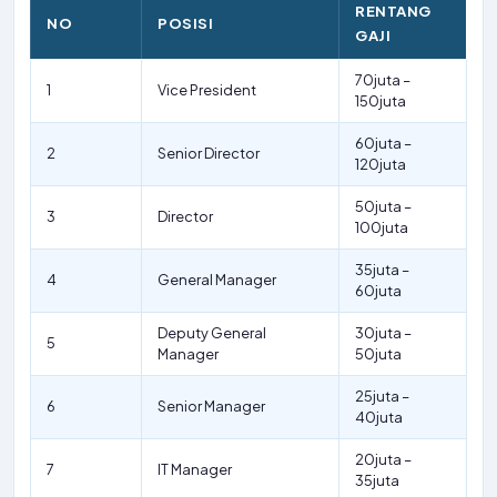
RENTANG
NO
POSISI
GAJI
70juta –
1
Vice President
150juta
60juta –
2
Senior Director
120juta
50juta –
3
Director
100juta
35juta –
4
General Manager
60juta
Deputy General
30juta –
5
Manager
50juta
25juta –
6
Senior Manager
40juta
20juta –
7
IT Manager
35juta