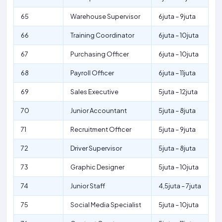
65
Warehouse Supervisor
6juta – 9juta
66
Training Coordinator
6juta – 10juta
67
Purchasing Officer
6juta – 10juta
68
Payroll Officer
6juta – 11juta
69
Sales Executive
5juta – 12juta
70
Junior Accountant
5juta – 8juta
71
Recruitment Officer
5juta – 9juta
72
Driver Supervisor
5juta – 8juta
73
Graphic Designer
5juta – 10juta
74
Junior Staff
4,5juta – 7juta
75
Social Media Specialist
5juta – 10juta