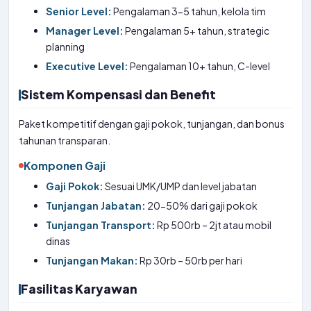
Senior Level:
Pengalaman 3-5 tahun, kelola tim
Manager Level:
Pengalaman 5+ tahun, strategic
planning
Executive Level:
Pengalaman 10+ tahun, C-level
Sistem Kompensasi dan Benefit
Paket kompetitif dengan gaji pokok, tunjangan, dan bonus
tahunan transparan.
Komponen Gaji
Gaji Pokok:
Sesuai UMK/UMP dan level jabatan
Tunjangan Jabatan:
20-50% dari gaji pokok
Tunjangan Transport:
Rp 500rb – 2jt atau mobil
dinas
Tunjangan Makan:
Rp 30rb – 50rb per hari
Fasilitas Karyawan