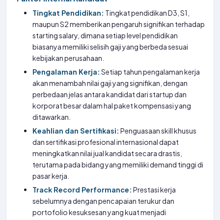
Tingkat Pendidikan:
Tingkat pendidikan D3, S1,
maupun S2 memberikan pengaruh signifikan terhadap
starting salary, dimana setiap level pendidikan
biasanya memiliki selisih gaji yang berbeda sesuai
kebijakan perusahaan.
Pengalaman Kerja:
Setiap tahun pengalaman kerja
akan menambah nilai gaji yang signifikan, dengan
perbedaan jelas antara kandidat dari startup dan
korporat besar dalam hal paket kompensasi yang
ditawarkan.
Keahlian dan Sertifikasi:
Penguasaan skill khusus
dan sertifikasi profesional internasional dapat
meningkatkan nilai jual kandidat secara drastis,
terutama pada bidang yang memiliki demand tinggi di
pasar kerja.
Track Record Performance:
Prestasi kerja
sebelumnya dengan pencapaian terukur dan
portofolio kesuksesan yang kuat menjadi