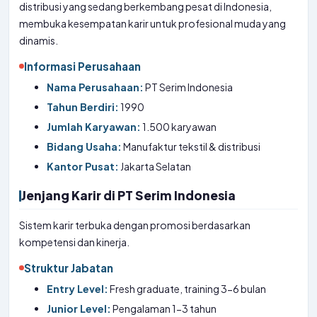
distribusi yang sedang berkembang pesat di Indonesia,
membuka kesempatan karir untuk profesional muda yang
dinamis.
Informasi Perusahaan
Nama Perusahaan:
PT Serim Indonesia
Tahun Berdiri:
1990
Jumlah Karyawan:
1.500 karyawan
Bidang Usaha:
Manufaktur tekstil & distribusi
Kantor Pusat:
Jakarta Selatan
Jenjang Karir di PT Serim Indonesia
Sistem karir terbuka dengan promosi berdasarkan
kompetensi dan kinerja.
Struktur Jabatan
Entry Level:
Fresh graduate, training 3-6 bulan
Junior Level:
Pengalaman 1-3 tahun