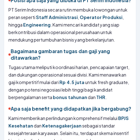
Posisi apa saja yang dibuka di PT Serim Indonesia?
PT Serim Indonesia secara rutin membuka lowongan untuk
peran seperti
Staff Administrasi
,
Operator Produksi
,
hingga
Engineering
. Kami mencari kandidat yang siap
berkontribusi dalam operasional perusahaan untuk
mendukung pertumbuhan bisnis yang berkelanjutan.
Bagaimana gambaran tugas dan gaji yang
ditawarkan?
Tugas utama meliputi koordinasi harian, pencapaian target,
dan dukungan operasional sesuai divisi. Kami menawarkan
gaji kompetitif mulai dari
Rp 4.5 juta
untuk fresh graduate,
dengan potensi negosiasi lebih tinggi bagi kandidat
berpengalaman serta
bonus tahunan
dan
THR
.
Apa saja benefit yang didapatkan jika bergabung?
Kami memberikan perlindungan komprehensif melalui
BPJS
Kesehatan
dan
Ketenagakerjaan
sebagai standar
kesejahteraan karyawan. Selain itu, terdapat skema insentif