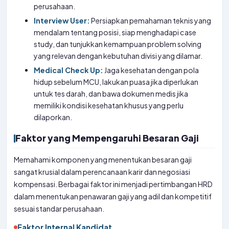
perusahaan.
Interview User:
Persiapkan pemahaman teknis yang
mendalam tentang posisi, siap menghadapi case
study, dan tunjukkan kemampuan problem solving
yang relevan dengan kebutuhan divisi yang dilamar.
Medical Check Up:
Jaga kesehatan dengan pola
hidup sebelum MCU, lakukan puasa jika diperlukan
untuk tes darah, dan bawa dokumen medis jika
memiliki kondisi kesehatan khusus yang perlu
dilaporkan.
Faktor yang Mempengaruhi Besaran Gaji
Memahami komponen yang menentukan besaran gaji
sangat krusial dalam perencanaan karir dan negosiasi
kompensasi. Berbagai faktor ini menjadi pertimbangan HRD
dalam menentukan penawaran gaji yang adil dan kompetitif
sesuai standar perusahaan.
Faktor Internal Kandidat