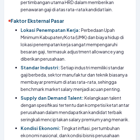
pertimbangan utama HRD dalam memberikan
penawaran gaji di atas rata-rata kandidat lain.
Faktor Eksternal Pasar
Lokasi Penempatan Kerja:
Perbedaan Upah
Minimum Kabupaten/Kota (UMK) dan biaya hidup di
lokasi penempatan kerja sangat mempengaruhi
besaran gaji, termasuk adjustment allowance yang
diberikan perusahaan.
Standar Industri:
Setiap industri memiliki standar
gaji berbeda, sektor manufaktur dan teknik biasanya
membayar premium di atas rata-rata, sehingga
benchmark market salary menjadi acuan penting.
Supply dan Demand Talent:
Kelangkaan talent
dengan spesifikasi tertentu dan kompetisi ketat antar
perusahaan dalam mendapatkan kandidat terbaik
seringkali menciptakan salary premium yang menarik.
Kondisi Ekonomi:
Tingkat inflasi, pertumbuhan
ekonomi nasional, dan kondisi bisnis perusahaan