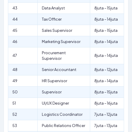
43
Data Analyst
8juta – 15juta
44
Tax Officer
8juta – 14juta
45
Sales Supervisor
8juta – 15juta
46
Marketing Supervisor
8juta – 14juta
Procurement
47
8juta – 14juta
Supervisor
48
Senior Accountant
8juta – 12juta
49
HR Supervisor
8juta – 14juta
50
Supervisor
8juta – 15juta
51
UI/UX Designer
8juta – 16juta
52
Logistics Coordinator
7juta – 12juta
53
Public Relations Officer
7juta – 13juta