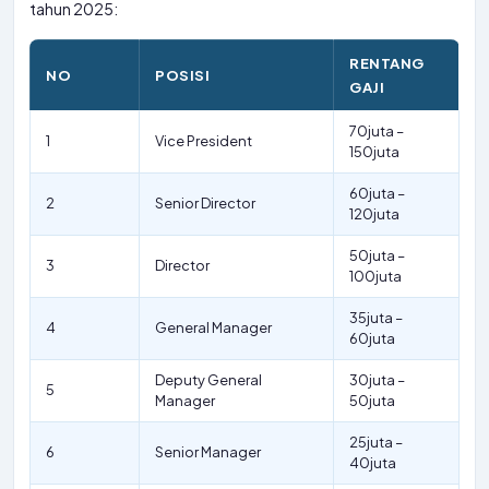
tahun 2025:
RENTANG
NO
POSISI
GAJI
70juta –
1
Vice President
150juta
60juta –
2
Senior Director
120juta
50juta –
3
Director
100juta
35juta –
4
General Manager
60juta
Deputy General
30juta –
5
Manager
50juta
25juta –
6
Senior Manager
40juta