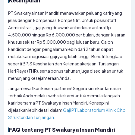
Kesimpulan
PT Swakarya Insan Mandiri menawarkan peluang karir yang
jelas dengan kompensasi kompetitif. Untuk posisi Staff
Administrasi, gaji yang ditawarkan berkisar antara Rp
4.500.000 hingga Rp 6.000.000 per bulan, dengan kisaran
khusus sekitar Rp 5.000.000 bagi lulusan baru. Calon
kandidat dengan pengalaman lebih dari 2 tahun dapat
melakukan negosiasi gaji yang lebih tinggi. Benefit lengkap
seperti BPJS Kesehatan dan Ketenagakerjaan, Tunjangan
Hari Raya (THR), serta bonus tahunan juga disediakan untuk
menunjang kesejahteraan Anda.
Jangan lewatkan kesempatan ini! Segera kirimkan lamaran
terbaik Anda melalui website kami untuk memulai langkah
karir bersama PT Swakarya Insan Mandiri. Konsep ini
dijelaskan lebih detail dalam
Gaji PT Laboratorium Klinik Cito
Struktur dan Tunjangan
.
FAQ tentang PT Swakarya Insan Mandiri