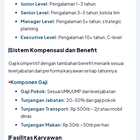
Junior Level:
Pengalaman 1-3 tahun
Senior Level:
Pengalaman 3-5 tahun, kelola tim
Manager Level:
Pengalaman 5+ tahun, strategic
planning
Executive Level:
Pengalaman 10+ tahun, C-level
Sistem Kompensasi dan Benefit
Gaji kompetitif dengan tambahan benefit menarik sesuai
level jabatan dan performa karyawan setiap tahunnya.
Komponen Gaji
Gaji Pokok:
Sesuai UMK/UMP dan level jabatan
Tunjangan Jabatan:
20-50% dari gaji pokok
Tunjangan Transport:
Rp 500rb – 2jt atau mobil
dinas
Tunjangan Makan:
Rp 30rb – 50rb per hari
Fasilitas Karyawan