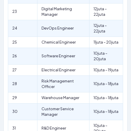
Digital Marketing
12juta –
23
Manager
22juta
12juta –
24
DevOps Engineer
22juta
25
Chemical Engineer
11juta – 20juta
10juta –
26
Software Engineer
20juta
27
Electrical Engineer
10juta – 19juta
Risk Management
28
10juta – 18juta
Officer
29
Warehouse Manager
10juta – 18juta
Customer Service
30
10juta – 18juta
Manager
10juta –
31
R&D Engineer