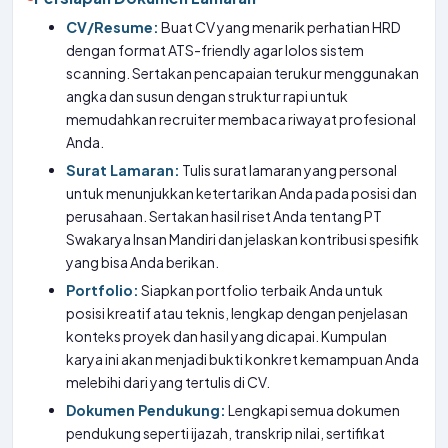
CV/Resume:
Buat CV yang menarik perhatian HRD
dengan format ATS-friendly agar lolos sistem
scanning. Sertakan pencapaian terukur menggunakan
angka dan susun dengan struktur rapi untuk
memudahkan recruiter membaca riwayat profesional
Anda.
Surat Lamaran:
Tulis surat lamaran yang personal
untuk menunjukkan ketertarikan Anda pada posisi dan
perusahaan. Sertakan hasil riset Anda tentang PT
Swakarya Insan Mandiri dan jelaskan kontribusi spesifik
yang bisa Anda berikan.
Portfolio:
Siapkan portfolio terbaik Anda untuk
posisi kreatif atau teknis, lengkap dengan penjelasan
konteks proyek dan hasil yang dicapai. Kumpulan
karya ini akan menjadi bukti konkret kemampuan Anda
melebihi dari yang tertulis di CV.
Dokumen Pendukung:
Lengkapi semua dokumen
pendukung seperti ijazah, transkrip nilai, sertifikat