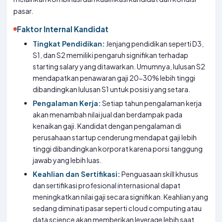
pasar.
Faktor Internal Kandidat
Tingkat Pendidikan:
Jenjang pendidikan seperti D3,
S1, dan S2 memiliki pengaruh signifikan terhadap
starting salary yang ditawarkan. Umumnya, lulusan S2
mendapatkan penawaran gaji 20-30% lebih tinggi
dibandingkan lulusan S1 untuk posisi yang setara.
Pengalaman Kerja:
Setiap tahun pengalaman kerja
akan menambah nilai jual dan berdampak pada
kenaikan gaji. Kandidat dengan pengalaman di
perusahaan startup cenderung mendapat gaji lebih
tinggi dibandingkan korporat karena porsi tanggung
jawab yang lebih luas.
Keahlian dan Sertifikasi:
Penguasaan skill khusus
dan sertifikasi profesional internasional dapat
meningkatkan nilai gaji secara signifikan. Keahlian yang
sedang diminati pasar seperti cloud computing atau
data science akan memberikan leverage lebih saat