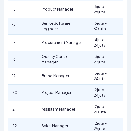
15juta –
15
Product Manager
28juta
Senior Software
15juta –
16
Engineer
30juta
14juta –
17
Procurement Manager
24juta
Quality Control
13juta –
18
Manager
22juta
13juta –
19
Brand Manager
24juta
12juta –
20
Project Manager
24juta
12juta –
21
Assistant Manager
20juta
12juta –
22
Sales Manager
25juta