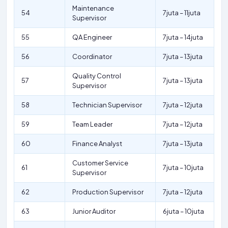
Maintenance
54
7juta – 11juta
Supervisor
55
QA Engineer
7juta – 14juta
56
Coordinator
7juta – 13juta
Quality Control
57
7juta – 13juta
Supervisor
58
Technician Supervisor
7juta – 12juta
59
Team Leader
7juta – 12juta
60
Finance Analyst
7juta – 13juta
Customer Service
61
7juta – 10juta
Supervisor
62
Production Supervisor
7juta – 12juta
63
Junior Auditor
6juta – 10juta