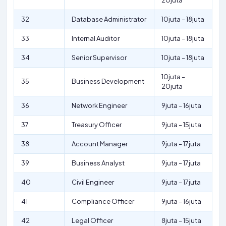
20juta
32
Database Administrator
10juta – 18juta
33
Internal Auditor
10juta – 18juta
34
Senior Supervisor
10juta – 18juta
10juta –
35
Business Development
20juta
36
Network Engineer
9juta – 16juta
37
Treasury Officer
9juta – 15juta
38
Account Manager
9juta – 17juta
39
Business Analyst
9juta – 17juta
40
Civil Engineer
9juta – 17juta
41
Compliance Officer
9juta – 16juta
42
Legal Officer
8juta – 15juta