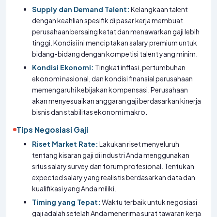
Supply dan Demand Talent:
Kelangkaan talent
dengan keahlian spesifik di pasar kerja membuat
perusahaan bersaing ketat dan menawarkan gaji lebih
tinggi. Kondisi ini menciptakan salary premium untuk
bidang-bidang dengan kompetisi talent yang minim.
Kondisi Ekonomi:
Tingkat inflasi, pertumbuhan
ekonomi nasional, dan kondisi finansial perusahaan
memengaruhi kebijakan kompensasi. Perusahaan
akan menyesuaikan anggaran gaji berdasarkan kinerja
bisnis dan stabilitas ekonomi makro.
Tips Negosiasi Gaji
Riset Market Rate:
Lakukan riset menyeluruh
tentang kisaran gaji di industri Anda menggunakan
situs salary survey dan forum profesional. Tentukan
expected salary yang realistis berdasarkan data dan
kualifikasi yang Anda miliki.
Timing yang Tepat:
Waktu terbaik untuk negosiasi
gaji adalah setelah Anda menerima surat tawaran kerja