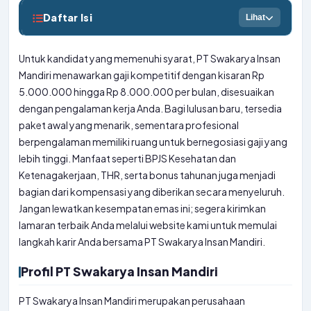
Daftar Isi
Lihat
Untuk kandidat yang memenuhi syarat, PT Swakarya Insan
Mandiri menawarkan gaji kompetitif dengan kisaran Rp
5.000.000 hingga Rp 8.000.000 per bulan, disesuaikan
dengan pengalaman kerja Anda. Bagi lulusan baru, tersedia
paket awal yang menarik, sementara profesional
berpengalaman memiliki ruang untuk bernegosiasi gaji yang
lebih tinggi. Manfaat seperti BPJS Kesehatan dan
Ketenagakerjaan, THR, serta bonus tahunan juga menjadi
bagian dari kompensasi yang diberikan secara menyeluruh.
Jangan lewatkan kesempatan emas ini; segera kirimkan
lamaran terbaik Anda melalui website kami untuk memulai
langkah karir Anda bersama PT Swakarya Insan Mandiri.
Profil PT Swakarya Insan Mandiri
PT Swakarya Insan Mandiri merupakan perusahaan