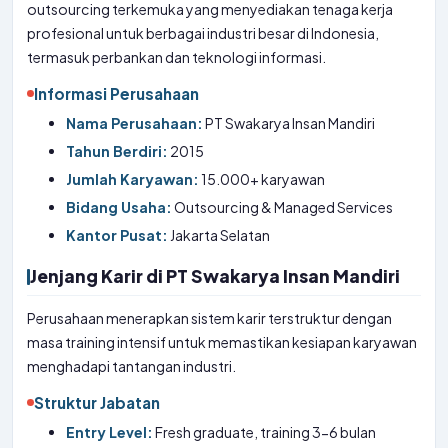
outsourcing terkemuka yang menyediakan tenaga kerja
profesional untuk berbagai industri besar di Indonesia,
termasuk perbankan dan teknologi informasi.
Informasi Perusahaan
Nama Perusahaan:
PT Swakarya Insan Mandiri
Tahun Berdiri:
2015
Jumlah Karyawan:
15.000+ karyawan
Bidang Usaha:
Outsourcing & Managed Services
Kantor Pusat:
Jakarta Selatan
Jenjang Karir di PT Swakarya Insan Mandiri
Perusahaan menerapkan sistem karir terstruktur dengan
masa training intensif untuk memastikan kesiapan karyawan
menghadapi tantangan industri.
Struktur Jabatan
Entry Level:
Fresh graduate, training 3-6 bulan