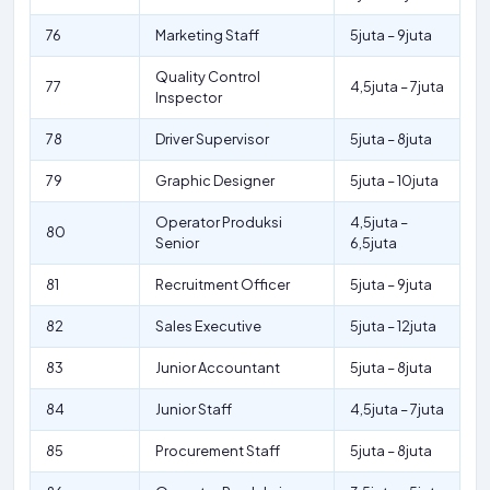
76
Marketing Staff
5juta – 9juta
Quality Control
77
4,5juta – 7juta
Inspector
78
Driver Supervisor
5juta – 8juta
79
Graphic Designer
5juta – 10juta
Operator Produksi
4,5juta –
80
Senior
6,5juta
81
Recruitment Officer
5juta – 9juta
82
Sales Executive
5juta – 12juta
83
Junior Accountant
5juta – 8juta
84
Junior Staff
4,5juta – 7juta
85
Procurement Staff
5juta – 8juta