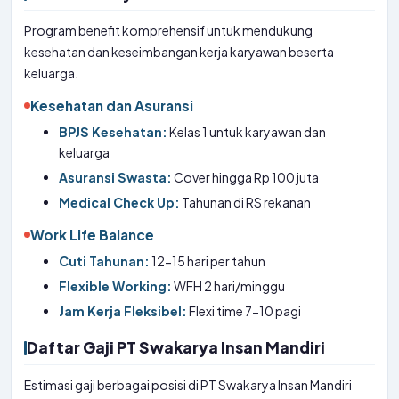
Program benefit komprehensif untuk mendukung
kesehatan dan keseimbangan kerja karyawan beserta
keluarga.
Kesehatan dan Asuransi
BPJS Kesehatan:
Kelas 1 untuk karyawan dan
keluarga
Asuransi Swasta:
Cover hingga Rp 100 juta
Medical Check Up:
Tahunan di RS rekanan
Work Life Balance
Cuti Tahunan:
12-15 hari per tahun
Flexible Working:
WFH 2 hari/minggu
Jam Kerja Fleksibel:
Flexi time 7-10 pagi
Daftar Gaji PT Swakarya Insan Mandiri
Estimasi gaji berbagai posisi di PT Swakarya Insan Mandiri