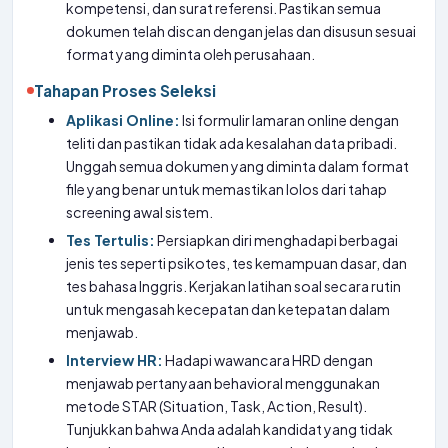
kompetensi, dan surat referensi. Pastikan semua
dokumen telah discan dengan jelas dan disusun sesuai
format yang diminta oleh perusahaan.
Tahapan Proses Seleksi
Aplikasi Online:
Isi formulir lamaran online dengan
teliti dan pastikan tidak ada kesalahan data pribadi.
Unggah semua dokumen yang diminta dalam format
file yang benar untuk memastikan lolos dari tahap
screening awal sistem.
Tes Tertulis:
Persiapkan diri menghadapi berbagai
jenis tes seperti psikotes, tes kemampuan dasar, dan
tes bahasa Inggris. Kerjakan latihan soal secara rutin
untuk mengasah kecepatan dan ketepatan dalam
menjawab.
Interview HR:
Hadapi wawancara HRD dengan
menjawab pertanyaan behavioral menggunakan
metode STAR (Situation, Task, Action, Result).
Tunjukkan bahwa Anda adalah kandidat yang tidak