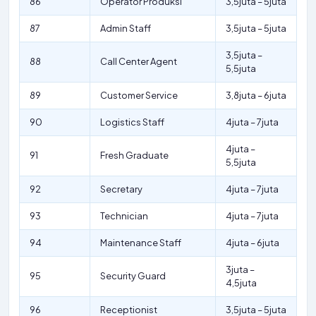
86
Operator Produksi
3,5juta – 5juta
87
Admin Staff
3,5juta – 5juta
3,5juta –
88
Call Center Agent
5,5juta
89
Customer Service
3,8juta – 6juta
90
Logistics Staff
4juta – 7juta
4juta –
91
Fresh Graduate
5,5juta
92
Secretary
4juta – 7juta
93
Technician
4juta – 7juta
94
Maintenance Staff
4juta – 6juta
3juta –
95
Security Guard
4,5juta
96
Receptionist
3,5juta – 5juta