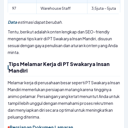
97
Warehouse Staff
3,5juta – 5juta
Data
estimasi dapat berubah.
Tentu, berikut adalah konten lengkap dan SEO-friendly
mengenai tips karir di PT Swakarya Insan Mandiri, disusun
sesuai dengan gaya penulisan dan aturan konten yang Anda
minta.
Tips Melamar Kerja di PT Swakarya Insan
Mandiri
Melamar kerja di perusahaan besar seperti PT Swakarya Insan
Mandiri memerlukan persiapan matang karena tingginya
animo pelamar. Persaingan yang ketat menuntut Anda untuk
tampil lebih unggul dengan memahami proses rekrutmen
dan menyiapkan diri secara optimal untuk meningkatkan
peluang diterima.
Persiapan Dokumen Lamaran