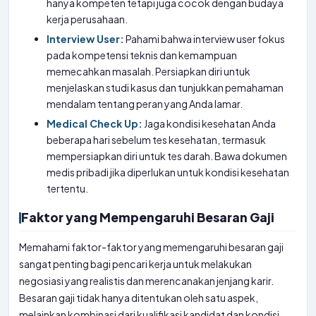
hanya kompeten tetapi juga cocok dengan budaya
kerja perusahaan.
Interview User:
Pahami bahwa interview user fokus
pada kompetensi teknis dan kemampuan
memecahkan masalah. Persiapkan diri untuk
menjelaskan studi kasus dan tunjukkan pemahaman
mendalam tentang peran yang Anda lamar.
Medical Check Up:
Jaga kondisi kesehatan Anda
beberapa hari sebelum tes kesehatan, termasuk
mempersiapkan diri untuk tes darah. Bawa dokumen
medis pribadi jika diperlukan untuk kondisi kesehatan
tertentu.
Faktor yang Mempengaruhi Besaran Gaji
Memahami faktor-faktor yang memengaruhi besaran gaji
sangat penting bagi pencari kerja untuk melakukan
negosiasi yang realistis dan merencanakan jenjang karir.
Besaran gaji tidak hanya ditentukan oleh satu aspek,
melainkan kombinasi dari kualifikasi kandidat dan kondisi