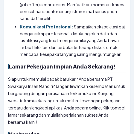
(job offer) secara resmi. Manfaatkan momen ini karena
perusahaan sudah menunjukkan minat serius pada
kandidat terpilih.
Komunikasi Profesional:
Sampaikan ekspektasi gaji
dengan sikap profesional, didukung oleh data dan
justifikasi yang kuat mengenai nilai yang Anda bawa.
Tetap fleksibel dan terbuka terhadap diskusi untuk
mencapai kesepakatan yang saling menguntungkan.
Lamar Pekerjaan Impian Anda Sekarang!
Siap untuk memulai babak baru karir Anda bersama PT
Swakarya Insan Mandiri? Jangan lewatkan kesempatan untuk
bergabung dengan perusahaan terkemuka ini. Kunjungi
website kami sekarang untuk melihat lowongan pekerjaan
terbaru dan lengkapi aplikasi Anda secara online. Klik tombol
lamar sekarang dan mulailah perjalanan sukses Anda
bersama kami!