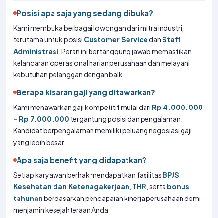
Posisi apa saja yang sedang dibuka?
Kami membuka berbagai lowongan dari mitra industri,
terutama untuk posisi
Customer Service
dan
Staff
Administrasi
. Peran ini bertanggung jawab memastikan
kelancaran operasional harian perusahaan dan melayani
kebutuhan pelanggan dengan baik.
Berapa kisaran gaji yang ditawarkan?
Kami menawarkan gaji kompetitif mulai dari
Rp 4.000.000
– Rp 7.000.000
tergantung posisi dan pengalaman.
Kandidat berpengalaman memiliki peluang negosiasi gaji
yang lebih besar.
Apa saja benefit yang didapatkan?
Setiap karyawan berhak mendapatkan fasilitas
BPJS
Kesehatan dan Ketenagakerjaan
,
THR
, serta
bonus
tahunan
berdasarkan pencapaian kinerja perusahaan demi
menjamin kesejahteraan Anda.