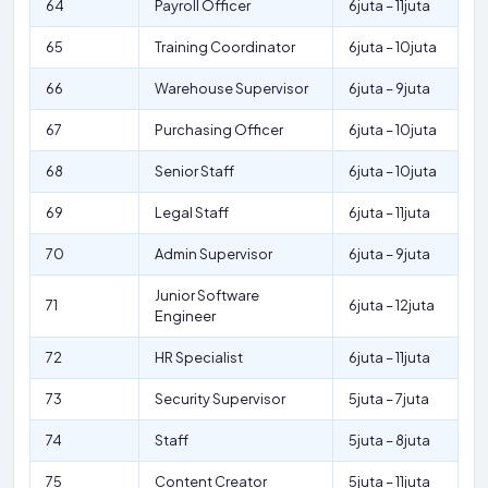
64
Payroll Officer
6juta – 11juta
65
Training Coordinator
6juta – 10juta
66
Warehouse Supervisor
6juta – 9juta
67
Purchasing Officer
6juta – 10juta
68
Senior Staff
6juta – 10juta
69
Legal Staff
6juta – 11juta
70
Admin Supervisor
6juta – 9juta
Junior Software
71
6juta – 12juta
Engineer
72
HR Specialist
6juta – 11juta
73
Security Supervisor
5juta – 7juta
74
Staff
5juta – 8juta
75
Content Creator
5juta – 11juta