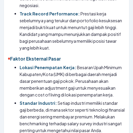
negosiasi.
Track Record Performance:
Prestasi kerja
sebelumnya yang terukur dan portofolio kesuksesan
menjadi bukti kuat untuk menuntut gaji lebih tinggi.
Kandidat yang mampu menunjukkan dampak positif
bagi perusahaan sebelumnya memiliki posisi tawar
yang lebih kuat.
Faktor Eksternal Pasar
Lokasi Penempatan Kerja:
Besaran Upah Minimum
Kabupaten/Kota (UMK) di berbagai daerah menjadi
dasar penentuan gaji pokok. Perusahaan akan
memberikan adjustment gaji untuk menyesuaikan
dengan cost of living di lokasi penempatan kerja.
Standar Industri:
Setiap industri memiliki standar
gaji berbeda, di mana sektor seperti teknologi finansial
dan energi sering membayar premium. Melakukan
benchmarking terhadap salary survey industri sangat
penting untuk mengetahui nilai pasar Anda.