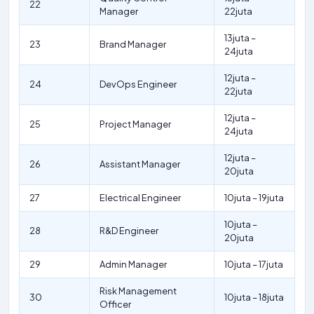
22
Manager
22juta
13juta –
23
Brand Manager
24juta
12juta –
24
DevOps Engineer
22juta
12juta –
25
Project Manager
24juta
12juta –
26
Assistant Manager
20juta
27
Electrical Engineer
10juta – 19juta
10juta –
28
R&D Engineer
20juta
29
Admin Manager
10juta – 17juta
Risk Management
30
10juta – 18juta
Officer