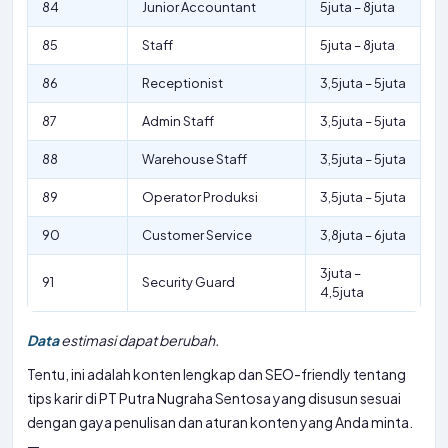
84
Junior Accountant
5juta – 8juta
85
Staff
5juta – 8juta
86
Receptionist
3,5juta – 5juta
87
Admin Staff
3,5juta – 5juta
88
Warehouse Staff
3,5juta – 5juta
89
Operator Produksi
3,5juta – 5juta
90
Customer Service
3,8juta – 6juta
3juta –
91
Security Guard
4,5juta
Data
estimasi dapat berubah.
Tentu, ini adalah konten lengkap dan SEO-friendly tentang
tips karir di PT Putra Nugraha Sentosa yang disusun sesuai
dengan gaya penulisan dan aturan konten yang Anda minta.
—