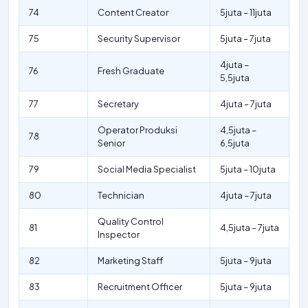
74
Content Creator
5juta – 11juta
75
Security Supervisor
5juta – 7juta
4juta –
76
Fresh Graduate
5,5juta
77
Secretary
4juta – 7juta
Operator Produksi
4,5juta –
78
Senior
6,5juta
79
Social Media Specialist
5juta – 10juta
80
Technician
4juta – 7juta
Quality Control
81
4,5juta – 7juta
Inspector
82
Marketing Staff
5juta – 9juta
83
Recruitment Officer
5juta – 9juta