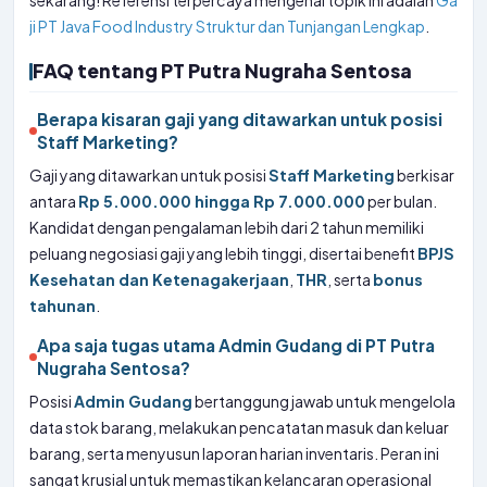
sekarang! Referensi terpercaya mengenai topik ini adalah
Ga
ji PT Java Food Industry Struktur dan Tunjangan Lengkap
.
FAQ tentang PT Putra Nugraha Sentosa
Berapa kisaran gaji yang ditawarkan untuk posisi
Staff Marketing?
Gaji yang ditawarkan untuk posisi
Staff Marketing
berkisar
antara
Rp 5.000.000 hingga Rp 7.000.000
per bulan.
Kandidat dengan pengalaman lebih dari 2 tahun memiliki
peluang negosiasi gaji yang lebih tinggi, disertai benefit
BPJS
Kesehatan dan Ketenagakerjaan
,
THR
, serta
bonus
tahunan
.
Apa saja tugas utama Admin Gudang di PT Putra
Nugraha Sentosa?
Posisi
Admin Gudang
bertanggung jawab untuk mengelola
data stok barang, melakukan pencatatan masuk dan keluar
barang, serta menyusun laporan harian inventaris. Peran ini
sangat krusial untuk memastikan kelancaran operasional