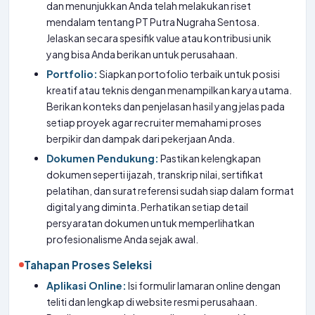
dan menunjukkan Anda telah melakukan riset
mendalam tentang PT Putra Nugraha Sentosa.
Jelaskan secara spesifik value atau kontribusi unik
yang bisa Anda berikan untuk perusahaan.
Portfolio:
Siapkan portofolio terbaik untuk posisi
kreatif atau teknis dengan menampilkan karya utama.
Berikan konteks dan penjelasan hasil yang jelas pada
setiap proyek agar recruiter memahami proses
berpikir dan dampak dari pekerjaan Anda.
Dokumen Pendukung:
Pastikan kelengkapan
dokumen seperti ijazah, transkrip nilai, sertifikat
pelatihan, dan surat referensi sudah siap dalam format
digital yang diminta. Perhatikan setiap detail
persyaratan dokumen untuk memperlihatkan
profesionalisme Anda sejak awal.
Tahapan Proses Seleksi
Aplikasi Online:
Isi formulir lamaran online dengan
teliti dan lengkap di website resmi perusahaan.