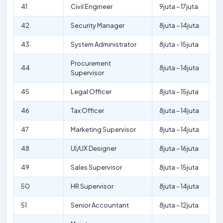
41
Civil Engineer
9juta – 17juta
42
Security Manager
8juta – 14juta
43
System Administrator
8juta – 15juta
Procurement
44
8juta – 14juta
Supervisor
45
Legal Officer
8juta – 15juta
46
Tax Officer
8juta – 14juta
47
Marketing Supervisor
8juta – 14juta
48
UI/UX Designer
8juta – 16juta
49
Sales Supervisor
8juta – 15juta
50
HR Supervisor
8juta – 14juta
51
Senior Accountant
8juta – 12juta