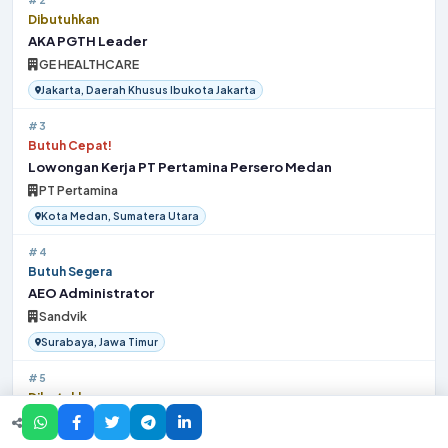
Dibutuhkan
AKA PGTH Leader
GE HEALTHCARE
Jakarta, Daerah Khusus Ibukota Jakarta
#3
Butuh Cepat!
Lowongan Kerja PT Pertamina Persero Medan
PT Pertamina
Kota Medan, Sumatera Utara
#4
Butuh Segera
AEO Administrator
Sandvik
Surabaya, Jawa Timur
#5
Dibutuhkan
Supply Chain Analyst
Flex LTD