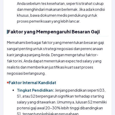
Anda sebelum tes kesehatan, seperti istirahat cukup
dan menghindari makanan berlemak. Jika ada kondisi
khusus, bawa dokumen medis pendukung untuk
proses pemeriksaan yang lebih lancar.
Faktor yang Mempengaruhi Besaran Gaji
Memahami berbagai faktor yang menentukan besaran gaji
sangat penting untuk strategi negosiasi dan perencanaan
karir jangka panjang Anda. Dengan mengetahui faktor-
faktor ini, Anda dapat menentukan expected salary yang
realistis dan memberikan justifikasi kuat saat proses
negosiasi berlangsung.
Faktor Internal Kandidat
Tingkat Pendidikan:
Jenjang pendidikan seperti D3,
S1, atau S2 berpengaruh signifikan terhadap starting
salary yang ditawarkan. Umumnya, lulusan S2 memiliki
potensi gaji awal 20-30% lebih tinggi dibandingkan
S1, tergantung kebijakan perusahaan.