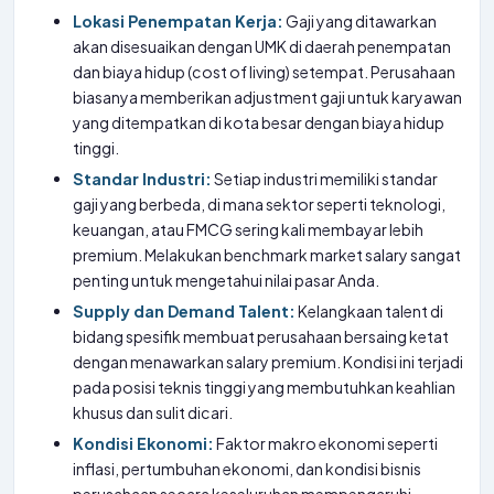
Lokasi Penempatan Kerja:
Gaji yang ditawarkan
akan disesuaikan dengan UMK di daerah penempatan
dan biaya hidup (cost of living) setempat. Perusahaan
biasanya memberikan adjustment gaji untuk karyawan
yang ditempatkan di kota besar dengan biaya hidup
tinggi.
Standar Industri:
Setiap industri memiliki standar
gaji yang berbeda, di mana sektor seperti teknologi,
keuangan, atau FMCG sering kali membayar lebih
premium. Melakukan benchmark market salary sangat
penting untuk mengetahui nilai pasar Anda.
Supply dan Demand Talent:
Kelangkaan talent di
bidang spesifik membuat perusahaan bersaing ketat
dengan menawarkan salary premium. Kondisi ini terjadi
pada posisi teknis tinggi yang membutuhkan keahlian
khusus dan sulit dicari.
Kondisi Ekonomi:
Faktor makro ekonomi seperti
inflasi, pertumbuhan ekonomi, dan kondisi bisnis