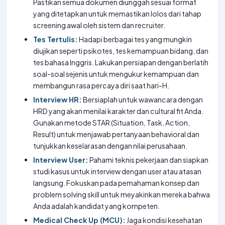
Pastikan semua dokumen diunggah sesuai format
yang ditetapkan untuk memastikan lolos dari tahap
screening awal oleh sistem dan recruiter.
Tes Tertulis:
Hadapi berbagai tes yang mungkin
diujikan seperti psikotes, tes kemampuan bidang, dan
tes bahasa Inggris. Lakukan persiapan dengan berlatih
soal-soal sejenis untuk mengukur kemampuan dan
membangun rasa percaya diri saat hari-H.
Interview HR:
Bersiaplah untuk wawancara dengan
HRD yang akan menilai karakter dan cultural fit Anda.
Gunakan metode STAR (Situation, Task, Action,
Result) untuk menjawab pertanyaan behavioral dan
tunjukkan keselarasan dengan nilai perusahaan.
Interview User:
Pahami teknis pekerjaan dan siapkan
studi kasus untuk interview dengan user atau atasan
langsung. Fokuskan pada pemahaman konsep dan
problem solving skill untuk meyakinkan mereka bahwa
Anda adalah kandidat yang kompeten.
Medical Check Up (MCU):
Jaga kondisi kesehatan