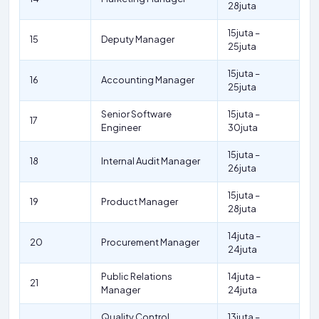
28juta
15juta –
15
Deputy Manager
25juta
15juta –
16
Accounting Manager
25juta
Senior Software
15juta –
17
Engineer
30juta
15juta –
18
Internal Audit Manager
26juta
15juta –
19
Product Manager
28juta
14juta –
20
Procurement Manager
24juta
Public Relations
14juta –
21
Manager
24juta
Quality Control
13juta –