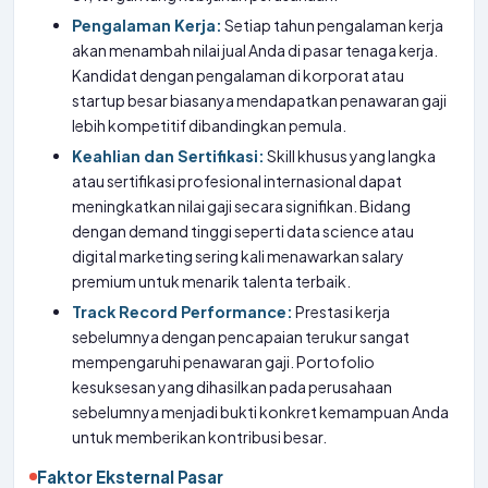
Pengalaman Kerja:
Setiap tahun pengalaman kerja
akan menambah nilai jual Anda di pasar tenaga kerja.
Kandidat dengan pengalaman di korporat atau
startup besar biasanya mendapatkan penawaran gaji
lebih kompetitif dibandingkan pemula.
Keahlian dan Sertifikasi:
Skill khusus yang langka
atau sertifikasi profesional internasional dapat
meningkatkan nilai gaji secara signifikan. Bidang
dengan demand tinggi seperti data science atau
digital marketing sering kali menawarkan salary
premium untuk menarik talenta terbaik.
Track Record Performance:
Prestasi kerja
sebelumnya dengan pencapaian terukur sangat
mempengaruhi penawaran gaji. Portofolio
kesuksesan yang dihasilkan pada perusahaan
sebelumnya menjadi bukti konkret kemampuan Anda
untuk memberikan kontribusi besar.
Faktor Eksternal Pasar