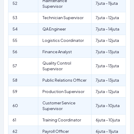
Maintenance
52
7juta – 11juta
Supervisor
53
Technician Supervisor
7juta – 12juta
54
QA Engineer
7juta – 14juta
55
Logistics Coordinator
7juta – 12juta
56
Finance Analyst
7juta – 13juta
Quality Control
57
7juta – 13juta
Supervisor
58
Public Relations Officer
7juta – 13juta
59
Production Supervisor
7juta – 12juta
Customer Service
60
7juta – 10juta
Supervisor
61
Training Coordinator
6juta – 10juta
62
Payroll Officer
6juta – 11juta