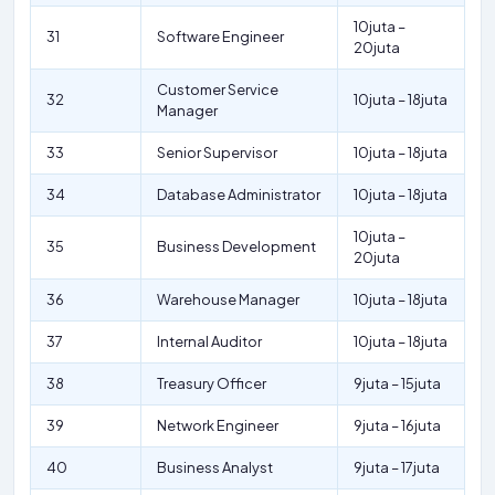
10juta –
31
Software Engineer
20juta
Customer Service
32
10juta – 18juta
Manager
33
Senior Supervisor
10juta – 18juta
34
Database Administrator
10juta – 18juta
10juta –
35
Business Development
20juta
36
Warehouse Manager
10juta – 18juta
37
Internal Auditor
10juta – 18juta
38
Treasury Officer
9juta – 15juta
39
Network Engineer
9juta – 16juta
40
Business Analyst
9juta – 17juta