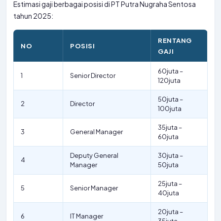
Estimasi gaji berbagai posisi di PT Putra Nugraha Sentosa
tahun 2025:
RENTANG
NO
POSISI
GAJI
60juta –
1
Senior Director
120juta
50juta –
2
Director
100juta
35juta –
3
General Manager
60juta
Deputy General
30juta –
4
Manager
50juta
25juta –
5
Senior Manager
40juta
20juta –
6
IT Manager