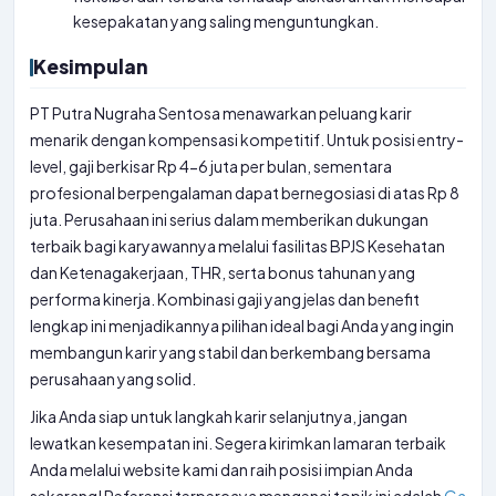
kesepakatan yang saling menguntungkan.
Kesimpulan
PT Putra Nugraha Sentosa menawarkan peluang karir
menarik dengan kompensasi kompetitif. Untuk posisi entry-
level, gaji berkisar Rp 4-6 juta per bulan, sementara
profesional berpengalaman dapat bernegosiasi di atas Rp 8
juta. Perusahaan ini serius dalam memberikan dukungan
terbaik bagi karyawannya melalui fasilitas BPJS Kesehatan
dan Ketenagakerjaan, THR, serta bonus tahunan yang
performa kinerja. Kombinasi gaji yang jelas dan benefit
lengkap ini menjadikannya pilihan ideal bagi Anda yang ingin
membangun karir yang stabil dan berkembang bersama
perusahaan yang solid.
Jika Anda siap untuk langkah karir selanjutnya, jangan
lewatkan kesempatan ini. Segera kirimkan lamaran terbaik
Anda melalui website kami dan raih posisi impian Anda