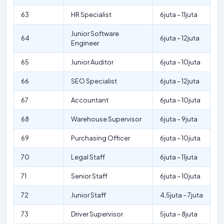
63
HR Specialist
6juta – 11juta
Junior Software
64
6juta – 12juta
Engineer
65
Junior Auditor
6juta – 10juta
66
SEO Specialist
6juta – 12juta
67
Accountant
6juta – 10juta
68
Warehouse Supervisor
6juta – 9juta
69
Purchasing Officer
6juta – 10juta
70
Legal Staff
6juta – 11juta
71
Senior Staff
6juta – 10juta
72
Junior Staff
4,5juta – 7juta
73
Driver Supervisor
5juta – 8juta