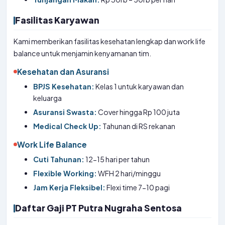
Fasilitas Karyawan
Kami memberikan fasilitas kesehatan lengkap dan work life
balance untuk menjamin kenyamanan tim.
Kesehatan dan Asuransi
BPJS Kesehatan:
Kelas 1 untuk karyawan dan
keluarga
Asuransi Swasta:
Cover hingga Rp 100 juta
Medical Check Up:
Tahunan di RS rekanan
Work Life Balance
Cuti Tahunan:
12-15 hari per tahun
Flexible Working:
WFH 2 hari/minggu
Jam Kerja Fleksibel:
Flexi time 7-10 pagi
Daftar Gaji PT Putra Nugraha Sentosa