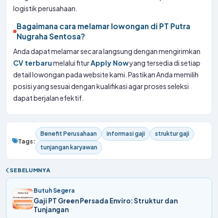
logistik perusahaan.
Bagaimana cara melamar lowongan di PT Putra
Nugraha Sentosa?
Anda dapat melamar secara langsung dengan mengirimkan
CV terbaru
melalui fitur
Apply Now
yang tersedia di setiap
detail lowongan pada website kami. Pastikan Anda memilih
posisi yang sesuai dengan kualifikasi agar proses seleksi
dapat berjalan efektif.
Benefit Perusahaan
informasi gaji
struktur gaji
Tags:
tunjangan karyawan
SEBELUMNYA
Butuh Segera
Gaji PT Green Persada Enviro: Struktur dan
Tunjangan