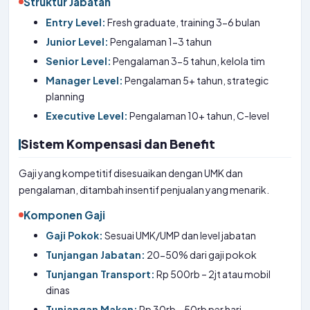
Struktur Jabatan
Entry Level:
Fresh graduate, training 3-6 bulan
Junior Level:
Pengalaman 1-3 tahun
Senior Level:
Pengalaman 3-5 tahun, kelola tim
Manager Level:
Pengalaman 5+ tahun, strategic
planning
Executive Level:
Pengalaman 10+ tahun, C-level
Sistem Kompensasi dan Benefit
Gaji yang kompetitif disesuaikan dengan UMK dan
pengalaman, ditambah insentif penjualan yang menarik.
Komponen Gaji
Gaji Pokok:
Sesuai UMK/UMP dan level jabatan
Tunjangan Jabatan:
20-50% dari gaji pokok
Tunjangan Transport:
Rp 500rb – 2jt atau mobil
dinas
Tunjangan Makan:
Rp 30rb – 50rb per hari