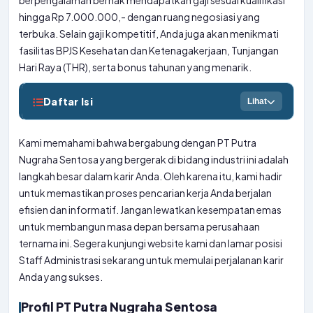
berpengalaman berhak mendapatkan gaji sesuai kualifikasi
hingga Rp 7.000.000,- dengan ruang negosiasi yang
terbuka. Selain gaji kompetitif, Anda juga akan menikmati
fasilitas BPJS Kesehatan dan Ketenagakerjaan, Tunjangan
Hari Raya (THR), serta bonus tahunan yang menarik.
Daftar Isi
Lihat
Kami memahami bahwa bergabung dengan PT Putra
Nugraha Sentosa yang bergerak di bidang industri ini adalah
langkah besar dalam karir Anda. Oleh karena itu, kami hadir
untuk memastikan proses pencarian kerja Anda berjalan
efisien dan informatif. Jangan lewatkan kesempatan emas
untuk membangun masa depan bersama perusahaan
ternama ini. Segera kunjungi website kami dan lamar posisi
Staff Administrasi sekarang untuk memulai perjalanan karir
Anda yang sukses.
Profil PT Putra Nugraha Sentosa