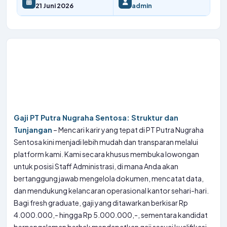
21 Juni 2026
admin
Gaji PT Putra Nugraha Sentosa: Struktur dan
Tunjangan
– Mencari karir yang tepat di PT Putra Nugraha
Sentosa kini menjadi lebih mudah dan transparan melalui
platform kami. Kami secara khusus membuka lowongan
untuk posisi Staff Administrasi, di mana Anda akan
bertanggung jawab mengelola dokumen, mencatat data,
dan mendukung kelancaran operasional kantor sehari-hari.
Bagi fresh graduate, gaji yang ditawarkan berkisar Rp
4.000.000,- hingga Rp 5.000.000,-, sementara kandidat