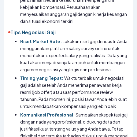
perusahaan secara keseluruhan mempengaruhi
kebijakan kompensasi. Perusahaan akan
menyesuaikan anggaran gaji dengan kinerja keuangan
dan situasi ekonomi terkini.
Tips Negosiasi Gaji
Riset Market Rate:
Lakukan riset gaji di industri Anda
menggunakan platform salary survey online untuk
menentukan expected salary yang realistis. Data yang
kuat akan menjadi senjata ampuh untuk membangun
argumen negosiasi yang logis dan profesional.
Timing yang Tepat:
Waktu terbaik untuk negosiasi
gaji adalah setelah Anda menerima penawaran kerja
resmi (job offer) atau saat performance review
tahunan. Pada momen ini, posisi tawar Anda lebih kuat
untuk mendapatkan kompensasi yang lebih baik.
Komunikasi Profesional:
Sampaikan ekspektasi gaji
dengan nada yang profesional, didukung data dan
justifikasi kuat tentang value yang Anda bawa. Tetap
fleksibel dan terbuka terhadap diskusi untuk mencapai