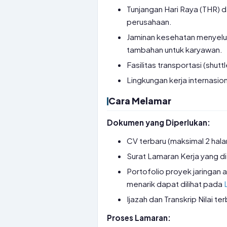
Tunjangan Hari Raya (THR) 
perusahaan.
Jaminan kesehatan menyelur
tambahan untuk karyawan.
Fasilitas transportasi (shut
Lingkungan kerja internasion
Cara Melamar
Dokumen yang Diperlukan:
CV terbaru (maksimal 2 hal
Surat Lamaran Kerja yang d
Portofolio proyek jaringan a
menarik dapat dilihat pada
Ijazah dan Transkrip Nilai te
Proses Lamaran: