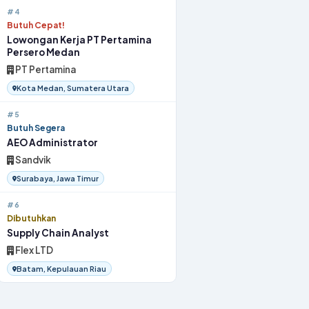
#4
Butuh Cepat!
Lowongan Kerja PT Pertamina
Persero Medan
PT Pertamina
Kota Medan, Sumatera Utara
#5
Butuh Segera
AEO Administrator
Sandvik
Surabaya, Jawa Timur
#6
Dibutuhkan
Supply Chain Analyst
Flex LTD
Batam, Kepulauan Riau