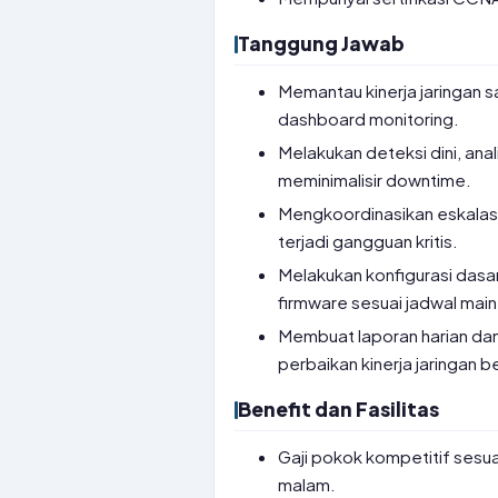
Tanggung Jawab
Memantau kinerja jaringan s
dashboard monitoring.
Melakukan deteksi dini, anal
meminimalisir downtime.
Mengkoordinasikan eskalasi
terjadi gangguan kritis.
Melakukan konfigurasi dasa
firmware sesuai jadwal mai
Membuat laporan harian dan 
perbaikan kinerja jaringan b
Benefit dan Fasilitas
Gaji pokok kompetitif sesuai
malam.