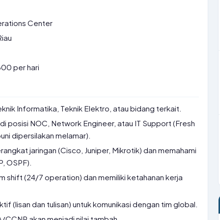
rations Center
Riau
00 per hari
nik Informatika, Teknik Elektro, atau bidang terkait.
di posisi NOC, Network Engineer, atau IT Support (Fresh
uni dipersilakan melamar).
gkat jaringan (Cisco, Juniper, Mikrotik) dan memahami
P, OSPF).
shift (24/7 operation) dan memiliki ketahanan kerja
if (lisan dan tulisan) untuk komunikasi dengan tim global.
A/CCNP akan menjadi nilai tambah.