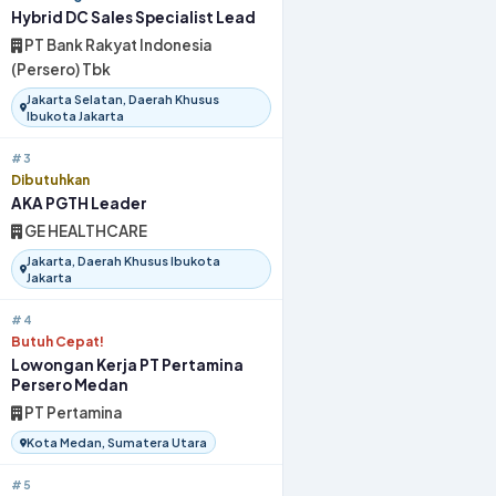
Hybrid DC Sales Specialist Lead
PT Bank Rakyat Indonesia
(Persero) Tbk
Jakarta Selatan, Daerah Khusus
Ibukota Jakarta
#3
Dibutuhkan
AKA PGTH Leader
GE HEALTHCARE
Jakarta, Daerah Khusus Ibukota
Jakarta
#4
Butuh Cepat!
Lowongan Kerja PT Pertamina
Persero Medan
PT Pertamina
Kota Medan, Sumatera Utara
#5