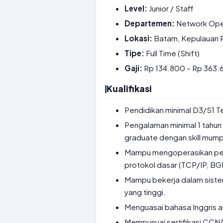
Level:
Junior / Staff
Departemen:
Network Ope
Lokasi:
Batam, Kepulauan 
Tipe:
Full Time (Shift)
Gaji:
Rp 134.800 – Rp 363.6
Kualifikasi
Pendidikan minimal D3/S1 Tek
Pengalaman minimal 1 tahun 
graduate dengan skill mump
Mampu mengoperasikan peran
protokol dasar (TCP/IP, BG
Mampu bekerja dalam sistem 
yang tinggi.
Menguasai bahasa Inggris akt
Mempunyai sertifikasi CCN