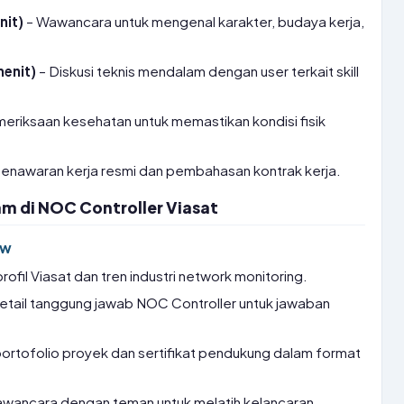
nit)
– Wawancara untuk mengenal karakter, budaya kerja,
menit)
– Diskusi teknis mendalam dengan user terkait skill
eriksaan kesehatan untuk memastikan kondisi fisik
enawaran kerja resmi dan pembahasan kontrak kerja.
am di NOC Controller Viasat
ew
profil Viasat dan tren industri network monitoring.
etail tanggung jawab NOC Controller untuk jawaban
rtofolio proyek dan sertifikat pendukung dalam format
awancara dengan teman untuk melatih kelancaran.