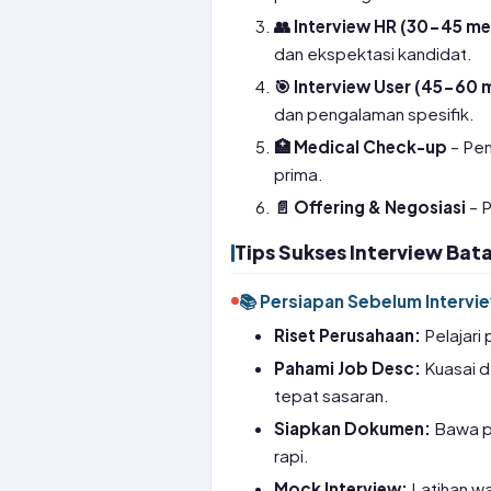
👥 Interview HR (30-45 me
dan ekspektasi kandidat.
🎯 Interview User (45-60 
dan pengalaman spesifik.
🏥 Medical Check-up
– Pem
prima.
📄 Offering & Negosiasi
– P
Tips Sukses Interview Bat
📚 Persiapan Sebelum Intervi
Riset Perusahaan:
Pelajari 
Pahami Job Desc:
Kuasai d
tepat sasaran.
Siapkan Dokumen:
Bawa po
rapi.
Mock Interview:
Latihan w