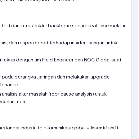
atelit dan infrastruktur backbone secara real-time melalui
isis, dan respon cepat terhadap insiden jaringan untuk
 teknis dengan tim Field Engineer dan NOC Global saat
r pada perangkat jaringan dan melakukan upgrade
ntenance.
analisis akar masalah (root cause analysis) untuk
erkelanjutan.
 standar industri telekomunikasi global + Insentif shift