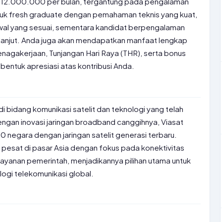
 12.000.000 per bulan, tergantung pada pengalaman
uk fresh graduate dengan pemahaman teknis yang kuat,
 awal yang sesuai, sementara kandidat berpengalaman
 lanjut. Anda juga akan mendapatkan manfaat lengkap
nagakerjaan, Tunjangan Hari Raya (THR), serta bonus
bentuk apresiasi atas kontribusi Anda.
i bidang komunikasi satelit dan teknologi yang telah
engan inovasi jaringan broadband canggihnya, Viasat
50 negara dengan jaringan satelit generasi terbaru.
 pesat di pasar Asia dengan fokus pada konektivitas
layanan pemerintah, menjadikannya pilihan utama untuk
logi telekomunikasi global.