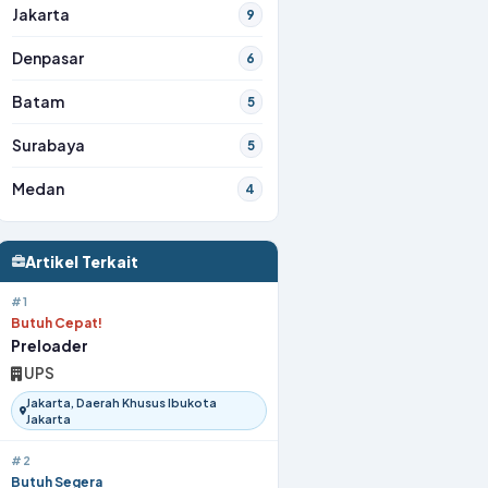
Jakarta
9
Denpasar
6
Batam
5
Surabaya
5
Medan
4
Artikel Terkait
#1
Butuh Cepat!
Preloader
UPS
Jakarta, Daerah Khusus Ibukota
Jakarta
#2
Butuh Segera