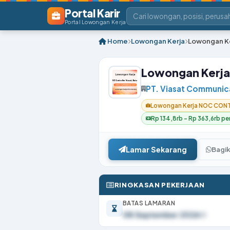
Portal Karir
Portal Lowongan Kerja
Home
Lowongan Kerja
Lowongan K
Lowongan Kerj
PT. Viasat Communica
Lowongan Kerja NOC CONT
Rp 134,8rb – Rp 363,6rb per
Lamar Sekarang
Bagi
RINGKASAN PEKERJAAN
BATAS LAMARAN
08 September 2026