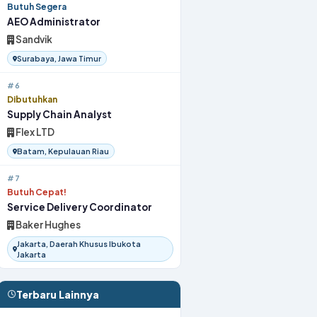
Butuh Segera
AEO Administrator
Sandvik
Surabaya, Jawa Timur
#6
Dibutuhkan
Supply Chain Analyst
Flex LTD
Batam, Kepulauan Riau
#7
Butuh Cepat!
Service Delivery Coordinator
Baker Hughes
Jakarta, Daerah Khusus Ibukota
Jakarta
Terbaru Lainnya