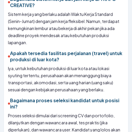
CREATIVE?
Sistem kerja yang berlaku adalah Waktu Kerja Standard
(Senin-Jumat) dengan jam kerja fleksibel. Namun, terdapat
kemungkinan lembur atau bekerja di akhir pekan jika ada
deadline proyek mendesak atau kebutuhan produksi
lapangan.
Apakah tersedia fasilitas perjalanan (travel) untuk
produksi di luar kota?
Iya, untuk kebutuhan produksi di luar kota atau lokasi
syuting tertentu, perusahaan akan menanggung biaya
transportasi, akomodasi, serta uang harian (uang saku)
sesuai dengan kebijakan perusahaan yang berlaku.
Bagaimana proses seleksi kandidat untuk posisi
ini?
Proses seleksi dimulai dari screening CV dan portofolio,
dilanjutkan dengan wawancara awal, tes praktis (jika
diperlukan), dan wawancara user. Kandidat yang lolos akan