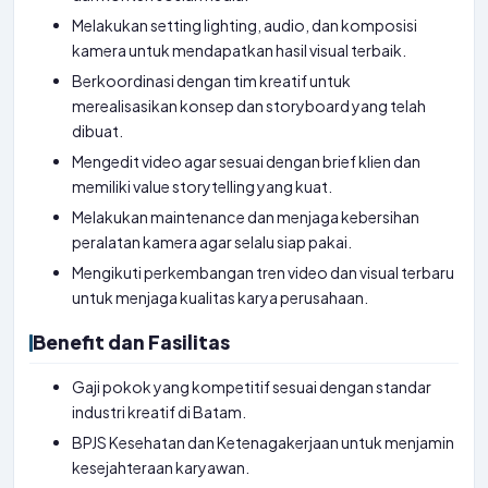
Melakukan setting lighting, audio, dan komposisi
kamera untuk mendapatkan hasil visual terbaik.
Berkoordinasi dengan tim kreatif untuk
merealisasikan konsep dan storyboard yang telah
dibuat.
Mengedit video agar sesuai dengan brief klien dan
memiliki value storytelling yang kuat.
Melakukan maintenance dan menjaga kebersihan
peralatan kamera agar selalu siap pakai.
Mengikuti perkembangan tren video dan visual terbaru
untuk menjaga kualitas karya perusahaan.
Benefit dan Fasilitas
Gaji pokok yang kompetitif sesuai dengan standar
industri kreatif di Batam.
BPJS Kesehatan dan Ketenagakerjaan untuk menjamin
kesejahteraan karyawan.