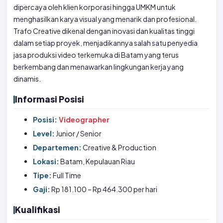
dipercaya oleh klien korporasi hingga UMKM untuk
menghasilkan karya visual yang menarik dan profesional.
Trafo Creative dikenal dengan inovasi dan kualitas tinggi
dalam setiap proyek, menjadikannya salah satu penyedia
jasa produksi video terkemuka di Batam yang terus
berkembang dan menawarkan lingkungan kerja yang
dinamis.
Informasi Posisi
Posisi:
Videographer
Level:
Junior / Senior
Departemen:
Creative & Production
Lokasi:
Batam, Kepulauan Riau
Tipe:
Full Time
Gaji:
Rp 181.100 – Rp 464.300 per hari
Kualifikasi