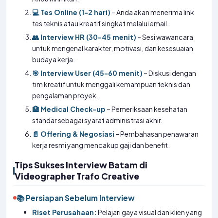
💻 Tes Online (1-2 hari)
– Anda akan menerima link
tes teknis atau kreatif singkat melalui email.
👥 Interview HR (30-45 menit)
– Sesi wawancara
untuk mengenal karakter, motivasi, dan kesesuaian
budaya kerja.
🎯 Interview User (45-60 menit)
– Diskusi dengan
tim kreatif untuk menggali kemampuan teknis dan
pengalaman proyek.
🏥 Medical Check-up
– Pemeriksaan kesehatan
standar sebagai syarat administrasi akhir.
📄 Offering & Negosiasi
– Pembahasan penawaran
kerja resmi yang mencakup gaji dan benefit.
Tips Sukses Interview Batam di
Videographer Trafo Creative
📚 Persiapan Sebelum Interview
Riset Perusahaan:
Pelajari gaya visual dan klien yang