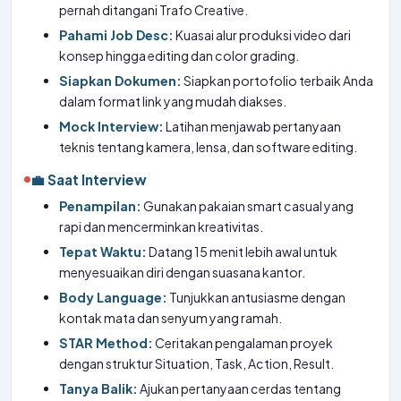
pernah ditangani Trafo Creative.
Pahami Job Desc:
Kuasai alur produksi video dari
konsep hingga editing dan color grading.
Siapkan Dokumen:
Siapkan portofolio terbaik Anda
dalam format link yang mudah diakses.
Mock Interview:
Latihan menjawab pertanyaan
teknis tentang kamera, lensa, dan software editing.
💼 Saat Interview
Penampilan:
Gunakan pakaian smart casual yang
rapi dan mencerminkan kreativitas.
Tepat Waktu:
Datang 15 menit lebih awal untuk
menyesuaikan diri dengan suasana kantor.
Body Language:
Tunjukkan antusiasme dengan
kontak mata dan senyum yang ramah.
STAR Method:
Ceritakan pengalaman proyek
dengan struktur Situation, Task, Action, Result.
Tanya Balik:
Ajukan pertanyaan cerdas tentang