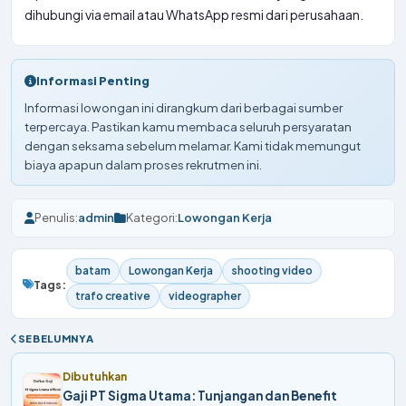
dihubungi via email atau WhatsApp resmi dari perusahaan.
Informasi Penting
Informasi lowongan ini dirangkum dari berbagai sumber
terpercaya. Pastikan kamu membaca seluruh persyaratan
dengan seksama sebelum melamar. Kami tidak memungut
biaya apapun dalam proses rekrutmen ini.
Penulis:
admin
Kategori:
Lowongan Kerja
batam
Lowongan Kerja
shooting video
Tags:
trafo creative
videographer
SEBELUMNYA
Dibutuhkan
Gaji PT Sigma Utama: Tunjangan dan Benefit