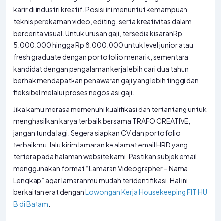
karir di industri kreatif. Posisi ini menuntut kemampuan
teknis perekaman video, editing, serta kreativitas dalam
bercerita visual. Untuk urusan gaji, tersedia kisaranRp
5.000.000 hingga Rp 8.000.000 untuk level junior atau
fresh graduate dengan portofolio menarik, sementara
kandidat dengan pengalaman kerja lebih dari dua tahun
berhak mendapatkan penawaran gaji yang lebih tinggi dan
fleksibel melalui proses negosiasi gaji.
Jika kamu merasa memenuhi kualifikasi dan tertantang untuk
menghasilkan karya terbaik bersama TRAFO CREATIVE,
jangan tunda lagi. Segera siapkan CV dan portofolio
terbaikmu, lalu kirim lamaran ke alamat email HRD yang
tertera pada halaman website kami. Pastikan subjek email
menggunakan format “Lamaran Videographer – Nama
Lengkap” agar lamaranmu mudah teridentifikasi. Hal ini
berkaitan erat dengan
Lowongan Kerja Housekeeping FIT HU
B di Batam
.