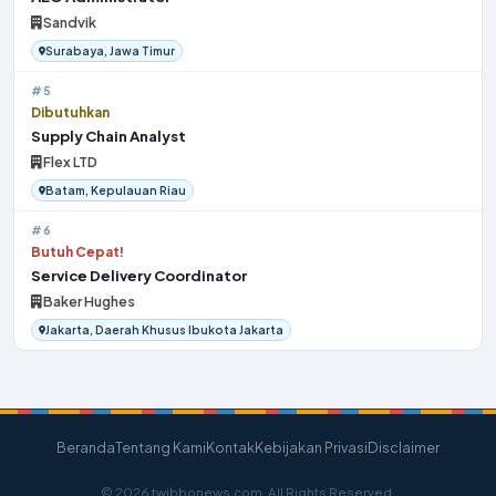
Sandvik
Surabaya, Jawa Timur
#5
Dibutuhkan
Supply Chain Analyst
Flex LTD
Batam, Kepulauan Riau
#6
Butuh Cepat!
Service Delivery Coordinator
Baker Hughes
Jakarta, Daerah Khusus Ibukota Jakarta
Beranda
Tentang Kami
Kontak
Kebijakan Privasi
Disclaimer
© 2026 twibbonews.com. All Rights Reserved.