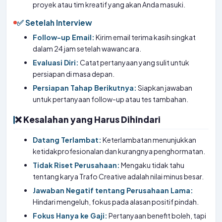
proyek atau tim kreatif yang akan Anda masuki.
✅ Setelah Interview
Follow-up Email:
Kirim email terima kasih singkat
dalam 24 jam setelah wawancara.
Evaluasi Diri:
Catat pertanyaan yang sulit untuk
persiapan di masa depan.
Persiapan Tahap Berikutnya:
Siapkan jawaban
untuk pertanyaan follow-up atau tes tambahan.
❌ Kesalahan yang Harus Dihindari
Datang Terlambat:
Keterlambatan menunjukkan
ketidakprofesionalan dan kurangnya penghormatan.
Tidak Riset Perusahaan:
Mengaku tidak tahu
tentang karya Trafo Creative adalah nilai minus besar.
Jawaban Negatif tentang Perusahaan Lama:
Hindari mengeluh, fokus pada alasan positif pindah.
Fokus Hanya ke Gaji:
Pertanyaan benefit boleh, tapi