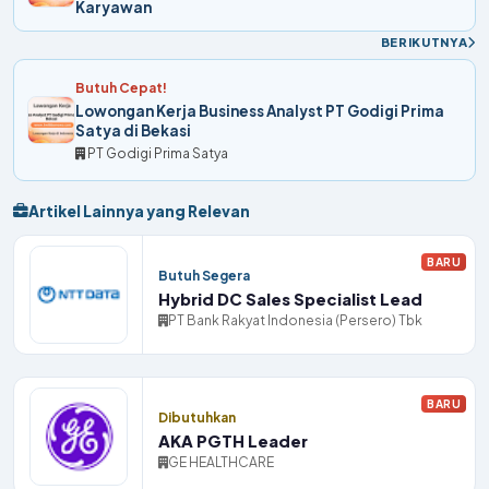
Karyawan
BERIKUTNYA
Butuh Cepat!
Lowongan Kerja Business Analyst PT Godigi Prima
Satya di Bekasi
PT Godigi Prima Satya
Artikel Lainnya yang Relevan
BARU
Butuh Segera
Hybrid DC Sales Specialist Lead
PT Bank Rakyat Indonesia (Persero) Tbk
BARU
Dibutuhkan
AKA PGTH Leader
GE HEALTHCARE