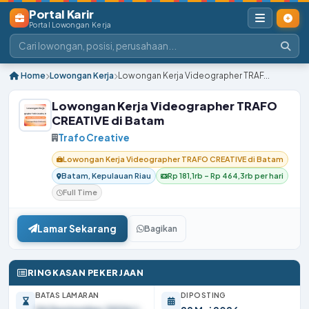
Portal Karir
Portal Lowongan Kerja
Home
Lowongan Kerja
Lowongan Kerja Videographer TRAF...
Lowongan Kerja Videographer TRAFO
CREATIVE di Batam
Trafo Creative
Lowongan Kerja Videographer TRAFO CREATIVE di Batam
Batam, Kepulauan Riau
Rp 181,1rb – Rp 464,3rb per hari
Full Time
Lamar Sekarang
Bagikan
RINGKASAN PEKERJAAN
BATAS LAMARAN
DIPOSTING