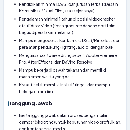
Pendidikan minimal D3/S1 dari jurusan terkait (Desain
Komunikasi Visual, Film, atau sejenisnya).
Pengalaman minimal 1 tahun di posisi Videographer
atau Editor Video (fresh graduate dengan portfolio
bagus dipersilakan melamar).
Mampu mengoperasikan kamera DSLR/Mirrorless dan
peralatan pendukung (lighting, audio) dengan baik.
Menguasai software editing seperti Adobe Premiere
Pro, After Effects, dan DaVinci Resolve.
Mampu bekerja di bawah tekanan dan memiliki
manajemen waktu yang baik.
Kreatif, teliti, memiliki inisiatif tinggi, dan mampu
bekerja dalam tim.
Tanggung Jawab
Bertanggung jawab dalam proses pengambilan
gambar (shooting) untuk kebutuhan video profil, iklan,
dan konten sosial media.