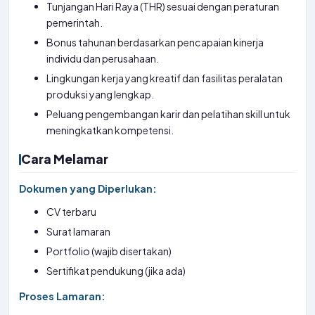
Tunjangan Hari Raya (THR) sesuai dengan peraturan
pemerintah.
Bonus tahunan berdasarkan pencapaian kinerja
individu dan perusahaan.
Lingkungan kerja yang kreatif dan fasilitas peralatan
produksi yang lengkap.
Peluang pengembangan karir dan pelatihan skill untuk
meningkatkan kompetensi.
Cara Melamar
Dokumen yang Diperlukan:
CV terbaru
Surat lamaran
Portfolio (wajib disertakan)
Sertifikat pendukung (jika ada)
Proses Lamaran: