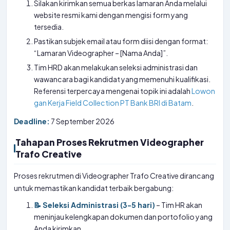
Silakan kirimkan semua berkas lamaran Anda melalui
website resmi kami dengan mengisi form yang
tersedia.
Pastikan subjek email atau form diisi dengan format:
“Lamaran Videographer – [Nama Anda]”.
Tim HRD akan melakukan seleksi administrasi dan
wawancara bagi kandidat yang memenuhi kualifikasi.
Referensi terpercaya mengenai topik ini adalah
Lowon
gan Kerja Field Collection PT Bank BRI di Batam
.
Deadline:
7 September 2026
Tahapan Proses Rekrutmen Videographer
Trafo Creative
Proses rekrutmen di Videographer Trafo Creative dirancang
untuk memastikan kandidat terbaik bergabung:
📝 Seleksi Administrasi (3-5 hari)
– Tim HR akan
meninjau kelengkapan dokumen dan portofolio yang
Anda kirimkan.