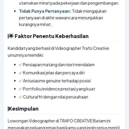
utamakan minat pada pekerjaan dan pengembangan.
Tidak Punya Pertanyaan:
Tidak mengajukan
pertanyaan di akhir wawancara menunjukkan
kurangnya minat.
🌟 Faktor Penentu Keberhasilan
Kandidat yang berhasil di Videographer Trafo Creative
umumnya memiliki:
✅ Persiapan matang dan riset mendalam
✅ Komunikasi jelas dan percaya diri
✅ Antusiasme genuine terhadap posisi
✅ Portfolio/evidence prestasi yang kuat
✅ Cultural fit dengan nilai perusahaan
Kesimpulan
Lowongan Videographer di TRAFO CREATIVE Batam ini
merupakan peluang emas bagi kamu yang ingin serius meniti