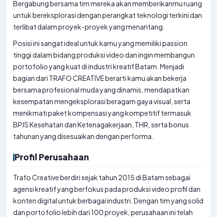
Bergabung bersama tim mereka akan memberikanmu ruang
untuk bereksplorasi dengan perangkat teknologi terkini dan
terlibat dalam proyek-proyek yang menantang.
Posisi ini sangat ideal untuk kamu yang memiliki passion
tinggi dalam bidang produksi video dan ingin membangun
portofolio yang kuat di industri kreatif Batam. Menjadi
bagian dari TRAFO CREATIVE berarti kamu akan bekerja
bersama profesional muda yang dinamis, mendapatkan
kesempatan mengeksplorasi beragam gaya visual, serta
menikmati paket kompensasi yang kompetitif termasuk
BPJS Kesehatan dan Ketenagakerjaan, THR, serta bonus
tahunan yang disesuaikan dengan performa.
Profil Perusahaan
Trafo Creative berdiri sejak tahun 2015 di Batam sebagai
agensi kreatif yang berfokus pada produksi video profil dan
konten digital untuk berbagai industri. Dengan tim yang solid
dan portofolio lebih dari 100 proyek, perusahaan ini telah