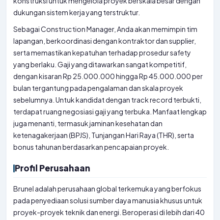
konstruksi untuk mengelola proyek berskala besar dengan
dukungan sistem kerja yang terstruktur.
Sebagai Construction Manager, Anda akan memimpin tim
lapangan, berkoordinasi dengan kontraktor dan supplier,
serta memastikan kepatuhan terhadap prosedur safety
yang berlaku. Gaji yang ditawarkan sangat kompetitif,
dengan kisaran Rp 25.000.000 hingga Rp 45.000.000 per
bulan tergantung pada pengalaman dan skala proyek
sebelumnya. Untuk kandidat dengan track record terbukti,
terdapat ruang negosiasi gaji yang terbuka. Manfaat lengkap
juga menanti, termasuk jaminan kesehatan dan
ketenagakerjaan (BPJS), Tunjangan Hari Raya (THR), serta
bonus tahunan berdasarkan pencapaian proyek.
Profil Perusahaan
Brunel adalah perusahaan global terkemuka yang berfokus
pada penyediaan solusi sumber daya manusia khusus untuk
proyek-proyek teknik dan energi. Beroperasi di lebih dari 40