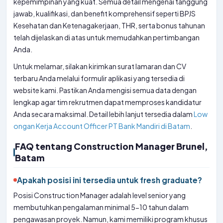
kepemimpinan yang kuat. Semua detail mengenai tanggung
jawab, kualifikasi, dan benefit komprehensif seperti BPJS
Kesehatan dan Ketenagakerjaan, THR, serta bonus tahunan
telah dijelaskan di atas untuk memudahkan pertimbangan
Anda.
Untuk melamar, silakan kirimkan surat lamaran dan CV
terbaru Anda melalui formulir aplikasi yang tersedia di
website kami. Pastikan Anda mengisi semua data dengan
lengkap agar tim rekrutmen dapat memproses kandidatur
Anda secara maksimal. Detail lebih lanjut tersedia dalam
Low
ongan Kerja Account Officer PT Bank Mandiri di Batam
.
FAQ tentang Construction Manager Brunel,
Batam
Apakah posisi ini tersedia untuk fresh graduate?
Posisi Construction Manager adalah level senior yang
membutuhkan pengalaman minimal 5-10 tahun dalam
pengawasan proyek. Namun, kami memiliki program khusus