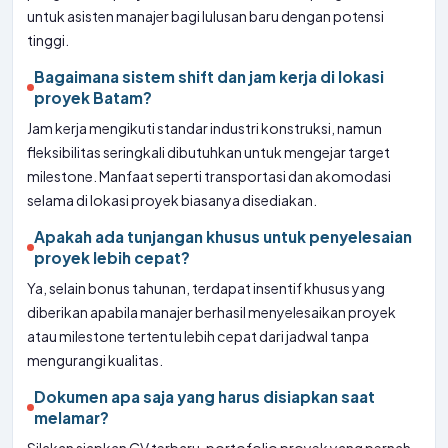
untuk asisten manajer bagi lulusan baru dengan potensi
tinggi.
Bagaimana sistem shift dan jam kerja di lokasi
proyek Batam?
Jam kerja mengikuti standar industri konstruksi, namun
fleksibilitas seringkali dibutuhkan untuk mengejar target
milestone. Manfaat seperti transportasi dan akomodasi
selama di lokasi proyek biasanya disediakan.
Apakah ada tunjangan khusus untuk penyelesaian
proyek lebih cepat?
Ya, selain bonus tahunan, terdapat insentif khusus yang
diberikan apabila manajer berhasil menyelesaikan proyek
atau milestone tertentu lebih cepat dari jadwal tanpa
mengurangi kualitas.
Dokumen apa saja yang harus disiapkan saat
melamar?