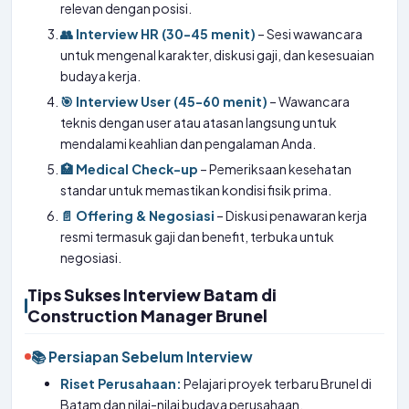
relevan dengan posisi.
👥 Interview HR (30-45 menit)
– Sesi wawancara
untuk mengenal karakter, diskusi gaji, dan kesesuaian
budaya kerja.
🎯 Interview User (45-60 menit)
– Wawancara
teknis dengan user atau atasan langsung untuk
mendalami keahlian dan pengalaman Anda.
🏥 Medical Check-up
– Pemeriksaan kesehatan
standar untuk memastikan kondisi fisik prima.
📄 Offering & Negosiasi
– Diskusi penawaran kerja
resmi termasuk gaji dan benefit, terbuka untuk
negosiasi.
Tips Sukses Interview Batam di
Construction Manager Brunel
📚 Persiapan Sebelum Interview
Riset Perusahaan:
Pelajari proyek terbaru Brunel di
Batam dan nilai-nilai budaya perusahaan.