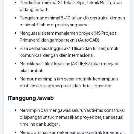
Pendidikan minimal S1 Teknik Sipil, Teknik Mesin, atau
bidang terkait.
Pengalaman minimal 8-10 tahun di konstruksi, dengan
minimal 3 tahun di posisi yang sama.
Menguasai sistem manajemen proyek (MS Project,
Primavera) dan gambar teknis (AutoCAD).
Bisa berbahasa Inggris aktif (lisan dan tulisan) untuk
komunikasi dengan klien internasional.
Memiliki sertifikat keahlian (AKTIF/K3) akan menjadi
nilai tambah.
Mampu memimpin tim besar, memiliki kemampuan
problem solving yang kuat, dan detail-oriented.
Tanggung Jawab
Memimpin dan mengawasi seluruh aktivitas konstruksi
di lapangan untuk memastikan proyek berjalan sesuai
timeline dan budget.
Mengoordinasikan pekerjaan sub-kontraktor, vendor,