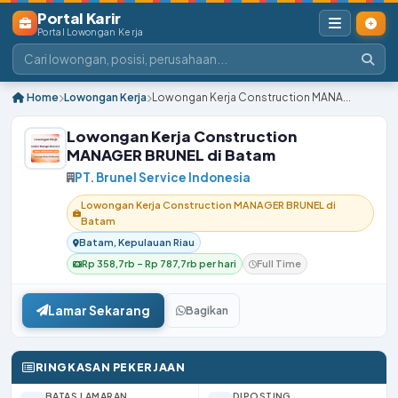
Portal Karir
Portal Lowongan Kerja
Home
Lowongan Kerja
Lowongan Kerja Construction MANA...
Lowongan Kerja Construction
MANAGER BRUNEL di Batam
PT. Brunel Service Indonesia
Lowongan Kerja Construction MANAGER BRUNEL di
Batam
Batam, Kepulauan Riau
Rp 358,7rb – Rp 787,7rb per hari
Full Time
Lamar Sekarang
Bagikan
RINGKASAN PEKERJAAN
BATAS LAMARAN
DIPOSTING