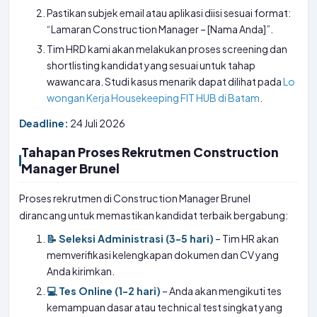
Pastikan subjek email atau aplikasi diisi sesuai format:
“Lamaran Construction Manager – [Nama Anda]”.
Tim HRD kami akan melakukan proses screening dan
shortlisting kandidat yang sesuai untuk tahap
wawancara. Studi kasus menarik dapat dilihat pada
Lo
wongan Kerja Housekeeping FIT HUB di Batam
.
Deadline:
24 Juli 2026
Tahapan Proses Rekrutmen Construction
Manager Brunel
Proses rekrutmen di Construction Manager Brunel
dirancang untuk memastikan kandidat terbaik bergabung:
📝 Seleksi Administrasi (3-5 hari)
– Tim HR akan
memverifikasi kelengkapan dokumen dan CV yang
Anda kirimkan.
💻 Tes Online (1-2 hari)
– Anda akan mengikuti tes
kemampuan dasar atau technical test singkat yang