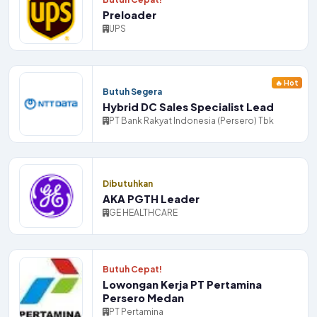
Preloader
UPS
🔥 Hot
Butuh Segera
Hybrid DC Sales Specialist Lead
PT Bank Rakyat Indonesia (Persero) Tbk
Dibutuhkan
AKA PGTH Leader
GE HEALTHCARE
Butuh Cepat!
Lowongan Kerja PT Pertamina
Persero Medan
PT Pertamina