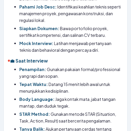
Pahami Job Desc:
Identifikasi keahlian teknis seperti
manajemen proyek, pengawasan konstruksi, dan
regulasi lokal.
Siapkan Dokumen:
Bawa portofolio proyek,
sertifikat kompetensi, dan salinan CV terbaru.
Mock Interview:
Latihan menjawab pertanyaan
teknis dan behavioral dengan percaya diri.
💼 Saat Interview
Penampilan:
Gunakan pakaian formal/professional
yang rapi dan sopan.
Tepat Waktu:
Datang 15 menit lebih awal untuk
menunjukkan kedisiplinan.
Body Language:
Jaga kontak mata, jabat tangan
mantap, dan duduk tegak.
STAR Method:
Gunakan metode STAR (Situation,
Task, Action, Result) saat bercerita pengalaman.
Tanya Balik:
Ajukan pertanyaan cerdas tentang