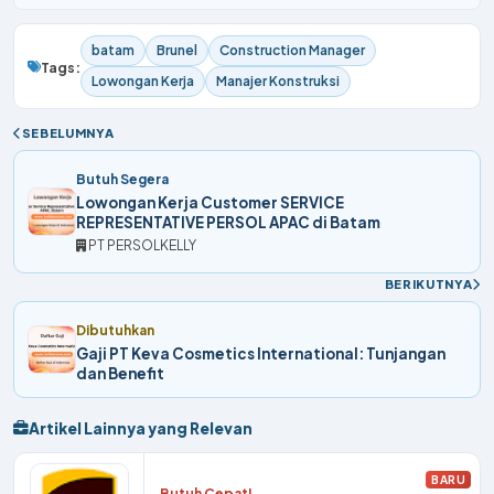
batam
Brunel
Construction Manager
Tags:
Lowongan Kerja
Manajer Konstruksi
SEBELUMNYA
Butuh Segera
Lowongan Kerja Customer SERVICE
REPRESENTATIVE PERSOL APAC di Batam
PT PERSOLKELLY
BERIKUTNYA
Dibutuhkan
Gaji PT Keva Cosmetics International: Tunjangan
dan Benefit
Artikel Lainnya yang Relevan
BARU
Butuh Cepat!