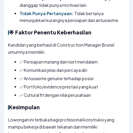
dianggap tidak punya motivasi lain.
Tidak Punya Pertanyaan:
Tidak bertanya
menunjukkan kurangnya persiapan dan antusiasme.
🌟 Faktor Penentu Keberhasilan
Kandidat yang berhasil di Construction Manager Brunel
umumnya memiliki:
✅ Persiapan matang dan riset mendalam
✅ Komunikasi jelas dan percaya diri
✅ Antusiasme genuine terhadap posisi
✅ Portfolio/evidence prestasi yang kuat
✅ Cultural fit dengan nilai perusahaan
Kesimpulan
Lowongan ini terbuka bagi profesional konstruksi yang
mampu bekerja di bawah tekanan dan memiliki