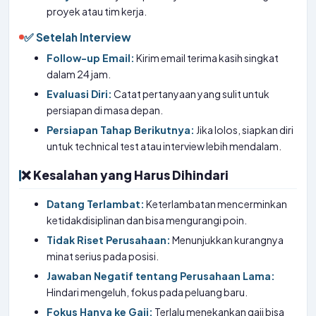
proyek atau tim kerja.
✅ Setelah Interview
Follow-up Email:
Kirim email terima kasih singkat
dalam 24 jam.
Evaluasi Diri:
Catat pertanyaan yang sulit untuk
persiapan di masa depan.
Persiapan Tahap Berikutnya:
Jika lolos, siapkan diri
untuk technical test atau interview lebih mendalam.
❌ Kesalahan yang Harus Dihindari
Datang Terlambat:
Keterlambatan mencerminkan
ketidakdisiplinan dan bisa mengurangi poin.
Tidak Riset Perusahaan:
Menunjukkan kurangnya
minat serius pada posisi.
Jawaban Negatif tentang Perusahaan Lama:
Hindari mengeluh, fokus pada peluang baru.
Fokus Hanya ke Gaji:
Terlalu menekankan gaji bisa