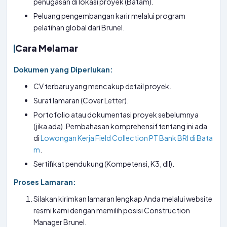
penugasan di lokasi proyek (Batam).
Peluang pengembangan karir melalui program
pelatihan global dari Brunel.
Cara Melamar
Dokumen yang Diperlukan:
CV terbaru yang mencakup detail proyek.
Surat lamaran (Cover Letter).
Portofolio atau dokumentasi proyek sebelumnya
(jika ada). Pembahasan komprehensif tentang ini ada
di
Lowongan Kerja Field Collection PT Bank BRI di Bata
m
.
Sertifikat pendukung (Kompetensi, K3, dll).
Proses Lamaran:
Silakan kirimkan lamaran lengkap Anda melalui website
resmi kami dengan memilih posisi Construction
Manager Brunel.