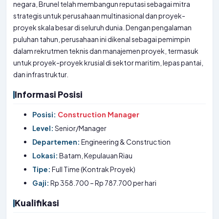
negara, Brunel telah membangun reputasi sebagai mitra
strategis untuk perusahaan multinasional dan proyek-
proyek skala besar di seluruh dunia. Dengan pengalaman
puluhan tahun, perusahaan ini dikenal sebagai pemimpin
dalam rekrutmen teknis dan manajemen proyek, termasuk
untuk proyek-proyek krusial di sektor maritim, lepas pantai,
dan infrastruktur.
Informasi Posisi
Posisi:
Construction Manager
Level:
Senior/Manager
Departemen:
Engineering & Construction
Lokasi:
Batam, Kepulauan Riau
Tipe:
Full Time (Kontrak Proyek)
Gaji:
Rp 358.700 – Rp 787.700 per hari
Kualifikasi