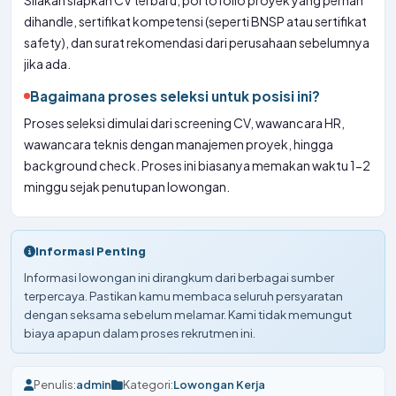
Silakan siapkan CV terbaru, portofolio proyek yang pernah
dihandle, sertifikat kompetensi (seperti BNSP atau sertifikat
safety), dan surat rekomendasi dari perusahaan sebelumnya
jika ada.
Bagaimana proses seleksi untuk posisi ini?
Proses seleksi dimulai dari screening CV, wawancara HR,
wawancara teknis dengan manajemen proyek, hingga
background check. Proses ini biasanya memakan waktu 1-2
minggu sejak penutupan lowongan.
Informasi Penting
Informasi lowongan ini dirangkum dari berbagai sumber
terpercaya. Pastikan kamu membaca seluruh persyaratan
dengan seksama sebelum melamar. Kami tidak memungut
biaya apapun dalam proses rekrutmen ini.
Penulis:
admin
Kategori:
Lowongan Kerja