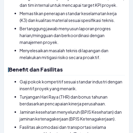
dan tim internal untuk mencapai target KPI proyek.
Memastikan penerapan standar keselamatan kerja
(K3) dan kualitas material sesuai spesifikasi teknis.
Bertanggung jawab menyusun laporan progres
harian/mingguan dan berkoordinasi dengan
manajemen proyek.
Menyelesaikan masalah teknis di lapangan dan
melakukan mitigasi risiko secara proaktif.
Benefit dan Fasilitas
Gaji pokok kompetitif sesuai standar industri dengan
insentif proyek yang menarik.
Tunjangan Hari Raya (THR) dan bonus tahunan
berdasarkan pencapaian kinerja perusahaan.
Jaminan kesehatan menyeluruh (BPJS Kesehatan) dan
jaminan ketenagakerjaan (BPJS Ketenagakerjaan).
Fasilitas akomodasi dan transportasi selama