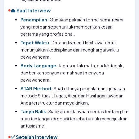
💼 Saat Interview
Penampilan:
Gunakan pakaian formal semi-resmi
yang rapi dan sopan untuk memberikan kesan
pertama yang profesional.
Tepat Waktu:
Datang 15 menit lebih awal untuk
menunjukkan kedisiplinan dan menghargai waktu
pewawancara.
Body Language:
Jaga kontak mata, duduk tegak,
dan berikan senyum ramah saat menyapa
pewawancara.
STAR Method:
Saat ditanya pengalaman, gunakan
metode Situasi, Tugas, Aksi, dan Hasil agar jawaban
Anda terstruktur dan meyakinkan.
Tanya Balik:
Siapkan pertanyaan cerdas tentang tim
atau tantangan di posisi tersebut untuk menunjukkan
antusiasme.
✅ Setelah Interview