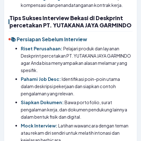
kompensasi dan penandatanganan kontrak kerja.
Tips Sukses Interview Bekasi di Deskprint
percetakan PT. YUTAKANA JAYA GARMINDO
📚 Persiapan Sebelum Interview
Riset Perusahaan:
Pelajari produk dan layanan
Deskprint percetakan PT. YUTAKANA JAYA GARMINDO
agar Anda bisa menyampaikan alasan melamar yang
spesifik.
Pahami Job Desc:
Identifikasi poin-poin utama
dalam deskripsi pekerjaan dan siapkan contoh
pengalaman yang relevan.
Siapkan Dokumen:
Bawa portofolio, surat
pengalaman kerja, dan dokumen pendukung lainnya
dalam bentuk fisik dan digital.
Mock Interview:
Latihan wawancara dengan teman
atau rekam diri sendiri untuk melatih intonasi dan
kejelasan berbicara.