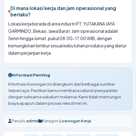
Di mana lokasi kerja dan jam operasional yang
berlaku?
Lokasi kerja berada di area industri PT. YUTAKANA JAYA
GARMINDO, Bekasi, Jawa Barat. Jam operasional adalah
Senin hingga Jumat, pukul 08.00-17.00 WIB, dengan
kemungkinan lembur sesuai kebutuhan produksi yang diatur
dalam perjanjian kerja.
Informasi Penting
Informasi lowongan ini dirangkum dari berbagai sumber
terpercaya. Pastikan kamu membaca seluruh persyaratan
dengan seksama sebelum melamar. Kami tidak memungut
biaya apapun dalam proses rekrutmen ini.
Penulis:
admin
Kategori:
Lowongan Kerja