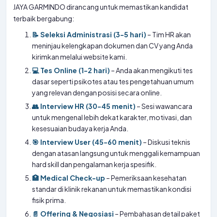
JAYA GARMINDO dirancang untuk memastikan kandidat
terbaik bergabung:
📝 Seleksi Administrasi (3-5 hari)
– Tim HR akan
meninjau kelengkapan dokumen dan CV yang Anda
kirimkan melalui website kami.
💻 Tes Online (1-2 hari)
– Anda akan mengikuti tes
dasar seperti psikotes atau tes pengetahuan umum
yang relevan dengan posisi secara online.
👥 Interview HR (30-45 menit)
– Sesi wawancara
untuk mengenal lebih dekat karakter, motivasi, dan
kesesuaian budaya kerja Anda.
🎯 Interview User (45-60 menit)
– Diskusi teknis
dengan atasan langsung untuk menggali kemampuan
hard skill dan pengalaman kerja spesifik.
🏥 Medical Check-up
– Pemeriksaan kesehatan
standar di klinik rekanan untuk memastikan kondisi
fisik prima.
📄 Offering & Negosiasi
– Pembahasan detail paket