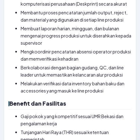
komputerisasi perusahaan (Deskprint) secara akurat
Membantu proses pencatatan jumlah output, reject,
dan material yang digunakan di setiap line produksi
Membuat laporan harian, mingguan, dan bulanan
mengenai progress produksi untuk diserahkan kepada
supervisor
Mengkoordinir pencatatan absensi operator produksi
dan memverifikasi kehadiran
Berkolaborasi dengan bagian gudang, QC, dan line
leader untuk memastikan kelancaran alur produksi
Melakukan verifikasi data inventory bahan baku dan
accessories yang masuk ke line produksi
Benefit dan Fasilitas
Gaji pokok yang kompetitif sesuai UMR Bekasi dan
pengalaman kerja
Tunjangan Hari Raya (THR) sesuai ketentuan
pemerintah