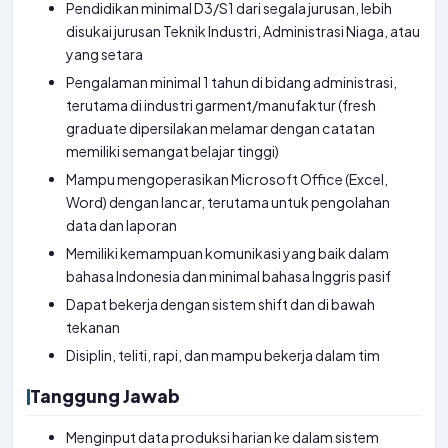
Pendidikan minimal D3/S1 dari segala jurusan, lebih
disukai jurusan Teknik Industri, Administrasi Niaga, atau
yang setara
Pengalaman minimal 1 tahun di bidang administrasi,
terutama di industri garment/manufaktur (fresh
graduate dipersilakan melamar dengan catatan
memiliki semangat belajar tinggi)
Mampu mengoperasikan Microsoft Office (Excel,
Word) dengan lancar, terutama untuk pengolahan
data dan laporan
Memiliki kemampuan komunikasi yang baik dalam
bahasa Indonesia dan minimal bahasa Inggris pasif
Dapat bekerja dengan sistem shift dan di bawah
tekanan
Disiplin, teliti, rapi, dan mampu bekerja dalam tim
Tanggung Jawab
Menginput data produksi harian ke dalam sistem