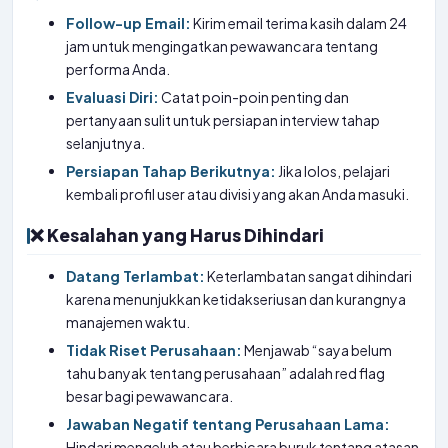
Follow-up Email:
Kirim email terima kasih dalam 24
jam untuk mengingatkan pewawancara tentang
performa Anda.
Evaluasi Diri:
Catat poin-poin penting dan
pertanyaan sulit untuk persiapan interview tahap
selanjutnya.
Persiapan Tahap Berikutnya:
Jika lolos, pelajari
kembali profil user atau divisi yang akan Anda masuki.
❌ Kesalahan yang Harus Dihindari
Datang Terlambat:
Keterlambatan sangat dihindari
karena menunjukkan ketidakseriusan dan kurangnya
manajemen waktu.
Tidak Riset Perusahaan:
Menjawab “saya belum
tahu banyak tentang perusahaan” adalah red flag
besar bagi pewawancara.
Jawaban Negatif tentang Perusahaan Lama:
Hindari mengeluh atau berbicara buruk tentang atasan