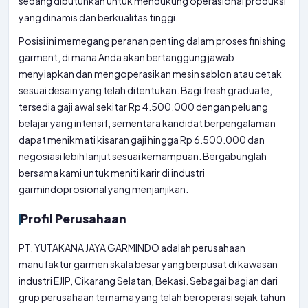
sedang dibutuhkan untuk mendukung operasional produksi
yang dinamis dan berkualitas tinggi.
Posisi ini memegang peranan penting dalam proses finishing
garment, di mana Anda akan bertanggung jawab
menyiapkan dan mengoperasikan mesin sablon atau cetak
sesuai desain yang telah ditentukan. Bagi fresh graduate,
tersedia gaji awal sekitar Rp 4.500.000 dengan peluang
belajar yang intensif, sementara kandidat berpengalaman
dapat menikmati kisaran gaji hingga Rp 6.500.000 dan
negosiasi lebih lanjut sesuai kemampuan. Bergabunglah
bersama kami untuk meniti karir di industri
garmindoprosional yang menjanjikan.
Profil Perusahaan
PT. YUTAKANA JAYA GARMINDO adalah perusahaan
manufaktur garmen skala besar yang berpusat di kawasan
industri EJIP, Cikarang Selatan, Bekasi. Sebagai bagian dari
grup perusahaan ternama yang telah beroperasi sejak tahun