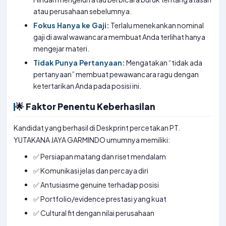
atau perusahaan sebelumnya.
Fokus Hanya ke Gaji:
Terlalu menekankan nominal
gaji di awal wawancara membuat Anda terlihat hanya
mengejar materi.
Tidak Punya Pertanyaan:
Mengatakan “tidak ada
pertanyaan” membuat pewawancara ragu dengan
ketertarikan Anda pada posisi ini.
🌟 Faktor Penentu Keberhasilan
Kandidat yang berhasil di Deskprint percetakan PT.
YUTAKANA JAYA GARMINDO umumnya memiliki:
✅ Persiapan matang dan riset mendalam
✅ Komunikasi jelas dan percaya diri
✅ Antusiasme genuine terhadap posisi
✅ Portfolio/evidence prestasi yang kuat
✅ Cultural fit dengan nilai perusahaan