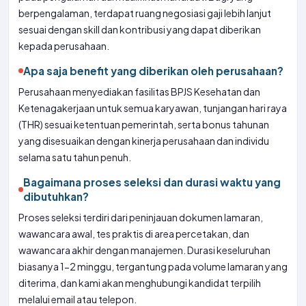
berpengalaman, terdapat ruang negosiasi gaji lebih lanjut
sesuai dengan skill dan kontribusi yang dapat diberikan
kepada perusahaan.
Apa saja benefit yang diberikan oleh perusahaan?
Perusahaan menyediakan fasilitas BPJS Kesehatan dan
Ketenagakerjaan untuk semua karyawan, tunjangan hari raya
(THR) sesuai ketentuan pemerintah, serta bonus tahunan
yang disesuaikan dengan kinerja perusahaan dan individu
selama satu tahun penuh.
Bagaimana proses seleksi dan durasi waktu yang
dibutuhkan?
Proses seleksi terdiri dari peninjauan dokumen lamaran,
wawancara awal, tes praktis di area percetakan, dan
wawancara akhir dengan manajemen. Durasi keseluruhan
biasanya 1-2 minggu, tergantung pada volume lamaran yang
diterima, dan kami akan menghubungi kandidat terpilih
melalui email atau telepon.