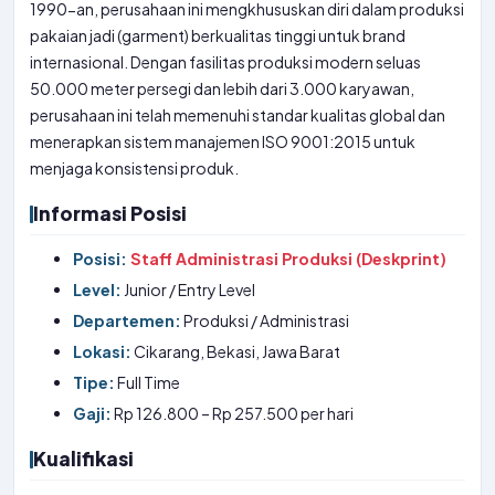
1990-an, perusahaan ini mengkhususkan diri dalam produksi
pakaian jadi (garment) berkualitas tinggi untuk brand
internasional. Dengan fasilitas produksi modern seluas
50.000 meter persegi dan lebih dari 3.000 karyawan,
perusahaan ini telah memenuhi standar kualitas global dan
menerapkan sistem manajemen ISO 9001:2015 untuk
menjaga konsistensi produk.
Informasi Posisi
Posisi:
Staff Administrasi Produksi (Deskprint)
Level:
Junior / Entry Level
Departemen:
Produksi / Administrasi
Lokasi:
Cikarang, Bekasi, Jawa Barat
Tipe:
Full Time
Gaji:
Rp 126.800 – Rp 257.500 per hari
Kualifikasi