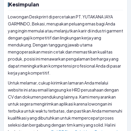
Kesimpulan
Lowongan Deskprint di percetakan PT. YUTAKANA JAYA
GARMINDO, Bekasi, merupakan peluang emas bagi Anda
yang ingin memulai atau melanjutkan karir di industri garment
dengan gaji kompetitif dan lingkungan kerja yang
mendukung. Dengan tanggung jawab utama
mengoperasikan mesin cetak dan memastikan kualitas
produk, posisi ini menawarkan pengalaman berharga yang
dapat meningkatkan kompetensi profesional Anda di pasar
kerja yang kompetitif.
Untuk melamar, cukup kirimkan lamaran Anda melalui
website ini atau email langsung ke HRD perusahaan dengan
CV dan dokumen pendukung lainnya. Kami menyarankan
untuk segera mengirimkan aplikasi karena lowongan ini
terbuka untuk waktu terbatas, dan pastikan Anda memenuhi
kualifikasi yang dibutuhkan untuk mempercepat proses
seleksi dan bergabung dengan tim kami yang solid. Hal ini