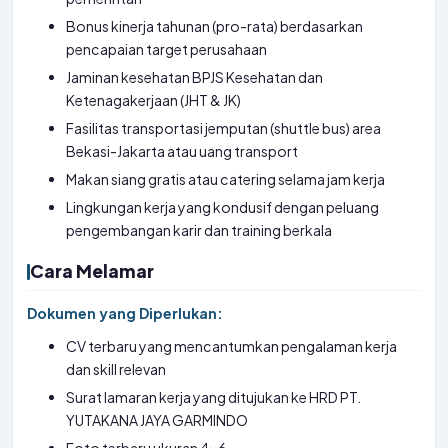
Bonus kinerja tahunan (pro-rata) berdasarkan
pencapaian target perusahaan
Jaminan kesehatan BPJS Kesehatan dan
Ketenagakerjaan (JHT & JK)
Fasilitas transportasi jemputan (shuttle bus) area
Bekasi-Jakarta atau uang transport
Makan siang gratis atau catering selama jam kerja
Lingkungan kerja yang kondusif dengan peluang
pengembangan karir dan training berkala
Cara Melamar
Dokumen yang Diperlukan:
CV terbaru yang mencantumkan pengalaman kerja
dan skill relevan
Surat lamaran kerja yang ditujukan ke HRD PT.
YUTAKANA JAYA GARMINDO