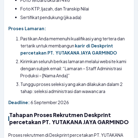
Foto terbaru ukuran 4×6
Foto KTP, Ijazah, dan Transkip Nilai
Sertifikat pendukung (jika ada)
Proses Lamaran:
Pastikan Anda memenuhi kualifikasi yang tertera dan
tertarik untuk membangun
karir di Deskprint
percetakan PT. YUTAKANA JAYA GARMINDO
Kirimkan seluruh berkas lamaran melalui website kami
dengan subjek email: “Lamaran – Staff Administrasi
Produksi – [Nama Anda]”
Tunggu proses seleksi yang akan dilakukan dalam 2
tahap: seleksi administrasi dan wawancara
Deadline:
6 September 2026
Tahapan Proses Rekrutmen Deskprint
percetakan PT. YUTAKANA JAYA GARMINDO
Proses rekrutmen di Deskprint percetakan PT. YUTAKANA