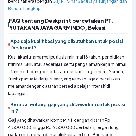
berkaitan erat dengan
Gaji PT Sinar Sakti Jaya Tunjangan dan
Benefit Lengkap
.
FAQ tentang Deskprint percetakan PT.
YUTAKANA JAYA GARMINDO, Bekasi
Apa saja kualifikasi yang dibutuhkan untuk posisi
Deskprint?
Kualifikasi utama meliputi usia minimal 18 tahun, pendidikan
minimal SMK atau sederajat, serta pengalaman kerja minimal
1 tahun di bidang percetakan atau sablon garment. Namun,
fresh graduate dari jurusan yang relevan juga dipersilakan
melamar dengan catatan bersedia belajar intensif di
lapangan.
Berapa rentang gaji yang ditawarkan untuk posisi
ini?
Gaji yang ditawarkan kompetitif, dengan kisaran Rp
4.500.000 hingga Rp 6.500.000 per bulan, tergantung
pada pengalaman dan kualifikasi kandidat. Bagi yang