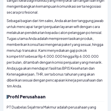
sangat ideal bagi individu yang menyukai tantangan dan ingin
mengembangkan kemampuan komunikasi serta negosiasi
secara profesional.
Sebagai bagian dari tim sales, Anda akan bertanggung jawab
untuk mencapai target penjualan layanan wifi dengan cara
melakukan pendekatan kepada calon pelanggan potensial.
Tugas utama Anda adalah mempresentasikan produk,
memberikan konsultasi mengenai paket yang sesuai, hingga
menutup transaksi. Kami menyediakan gaji pokok
kompetitif sebesar Rp 4.000.000 hingga Rp 6.000.000
per bulan, ditambah dengan komisi penjualan yang menarik.
Anda juga akan mendapat fasilitas BPJS Kesehatan dan
Ketenagakerjaan, THR, serta bonus tahunan yang akan
diberikan sesuai dengan pencapaian kinerja perusahaan dan
tim Anda.
Profil Perusahaan
PT Duabelas Sejahtera Makmur adalah perusahaan yang