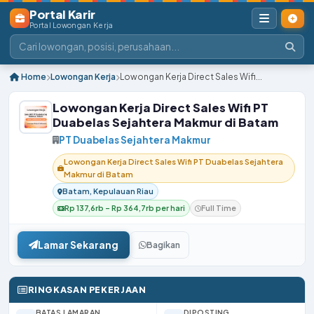
Portal Karir
Portal Lowongan Kerja
Home
Lowongan Kerja
Lowongan Kerja Direct Sales Wifi...
Lowongan Kerja Direct Sales Wifi PT
Duabelas Sejahtera Makmur di Batam
PT Duabelas Sejahtera Makmur
Lowongan Kerja Direct Sales Wifi PT Duabelas Sejahtera
Makmur di Batam
Batam, Kepulauan Riau
Rp 137,6rb – Rp 364,7rb per hari
Full Time
Lamar Sekarang
Bagikan
RINGKASAN PEKERJAAN
BATAS LAMARAN
DIPOSTING