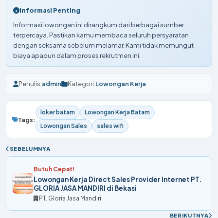
Informasi Penting
Informasi lowongan ini dirangkum dari berbagai sumber
terpercaya. Pastikan kamu membaca seluruh persyaratan
dengan seksama sebelum melamar. Kami tidak memungut
biaya apapun dalam proses rekrutmen ini.
Penulis:
admin
Kategori:
Lowongan Kerja
loker batam
Lowongan Kerja Batam
Tags:
Lowongan Sales
sales wifi
SEBELUMNYA
Butuh Cepat!
Lowongan Kerja Direct Sales Provider Internet PT.
GLORIA JASA MANDIRI di Bekasi
PT. Gloria Jasa Mandiri
BERIKUTNYA