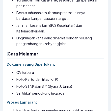
Tunjangan Hari Raya (THR) sesuai dengan peraturan
perusahaan.
Bonus tahunan atau bonus prestasi lainnya
berdasarkan pencapaian target.
Jaminan kesehatan (BPJS Kesehatan) dan
Ketenagakerjaan.
Lingkungan kerja yang dinamis dengan peluang
pengembangan karir yang jelas.
Cara Melamar
Dokumen yang Diperlukan:
CV terbaru
Foto Kartu Identitas (KTP)
Foto STNK dan SIM (Syarat Utama)
Sertifikat pendukung (jika ada)
Proses Lamaran:
Pastikan Anda memenuhi semua kualifikasi yang