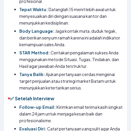
profesional.
Tepat Waktu:
Datanglah 15 menit lebih awal untuk
menyesuaikan diri dengan suasana kantor dan
menunjukkan kedisiplinan.
Body Language:
Jaga kontak mata, duduk tegak,
dan berikan senyum ramah karena ini adalah indikator
kemampuan sales Anda.
STAR Method:
Ceritakan pengalaman sukses Anda
menggunakan metode Situasi, Tugas, Tindakan, dan
Hasil agar jawaban Anda terstruktur.
Tanya Balik:
Ajukan pertanyaan cerdas mengenai
target penjualan atau strategi market Batam untuk
menunjukkan ketertarikan serius.
✅ Setelah Interview
Follow-up Email:
Kirimkan email terima kasih singkat
dalam 24 jam untuk menjaga kesan baik dan
profesionalisme.
Evaluasi Diri:
Catat pertanyaan yang sulit agar Anda