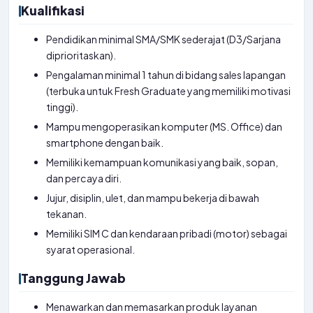
Kualifikasi
Pendidikan minimal SMA/SMK sederajat (D3/Sarjana
diprioritaskan).
Pengalaman minimal 1 tahun di bidang sales lapangan
(terbuka untuk Fresh Graduate yang memiliki motivasi
tinggi).
Mampu mengoperasikan komputer (MS. Office) dan
smartphone dengan baik.
Memiliki kemampuan komunikasi yang baik, sopan,
dan percaya diri.
Jujur, disiplin, ulet, dan mampu bekerja di bawah
tekanan.
Memiliki SIM C dan kendaraan pribadi (motor) sebagai
syarat operasional.
Tanggung Jawab
Menawarkan dan memasarkan produk layanan