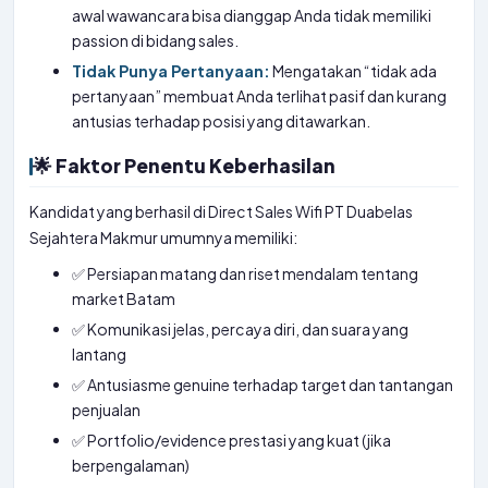
awal wawancara bisa dianggap Anda tidak memiliki
passion di bidang sales.
Tidak Punya Pertanyaan:
Mengatakan “tidak ada
pertanyaan” membuat Anda terlihat pasif dan kurang
antusias terhadap posisi yang ditawarkan.
🌟 Faktor Penentu Keberhasilan
Kandidat yang berhasil di Direct Sales Wifi PT Duabelas
Sejahtera Makmur umumnya memiliki:
✅ Persiapan matang dan riset mendalam tentang
market Batam
✅ Komunikasi jelas, percaya diri, dan suara yang
lantang
✅ Antusiasme genuine terhadap target dan tantangan
penjualan
✅ Portfolio/evidence prestasi yang kuat (jika
berpengalaman)