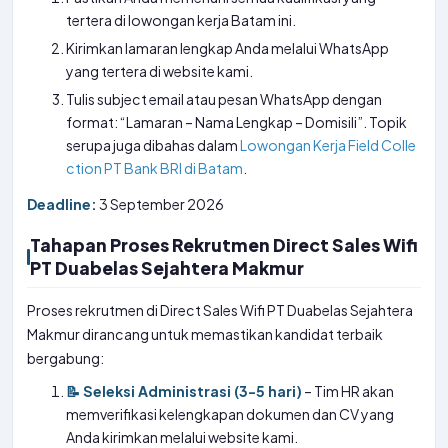
tertera di lowongan kerja Batam ini.
Kirimkan lamaran lengkap Anda melalui WhatsApp
yang tertera di website kami.
Tulis subject email atau pesan WhatsApp dengan
format: “Lamaran – Nama Lengkap – Domisili”. Topik
serupa juga dibahas dalam
Lowongan Kerja Field Colle
ction PT Bank BRI di Batam
.
Deadline:
3 September 2026
Tahapan Proses Rekrutmen Direct Sales Wifi
PT Duabelas Sejahtera Makmur
Proses rekrutmen di Direct Sales Wifi PT Duabelas Sejahtera
Makmur dirancang untuk memastikan kandidat terbaik
bergabung:
📝 Seleksi Administrasi (3-5 hari)
– Tim HR akan
memverifikasi kelengkapan dokumen dan CV yang
Anda kirimkan melalui website kami.