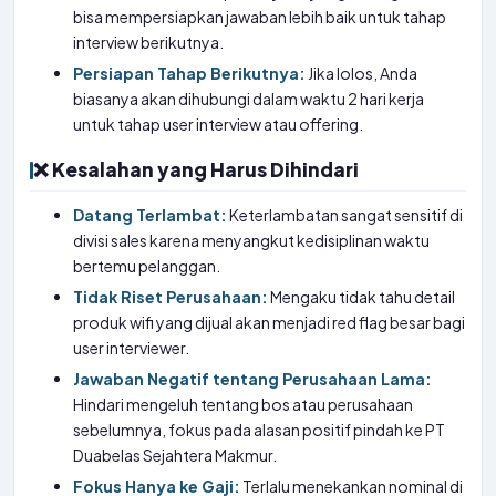
bisa mempersiapkan jawaban lebih baik untuk tahap
interview berikutnya.
Persiapan Tahap Berikutnya:
Jika lolos, Anda
biasanya akan dihubungi dalam waktu 2 hari kerja
untuk tahap user interview atau offering.
❌ Kesalahan yang Harus Dihindari
Datang Terlambat:
Keterlambatan sangat sensitif di
divisi sales karena menyangkut kedisiplinan waktu
bertemu pelanggan.
Tidak Riset Perusahaan:
Mengaku tidak tahu detail
produk wifi yang dijual akan menjadi red flag besar bagi
user interviewer.
Jawaban Negatif tentang Perusahaan Lama:
Hindari mengeluh tentang bos atau perusahaan
sebelumnya, fokus pada alasan positif pindah ke PT
Duabelas Sejahtera Makmur.
Fokus Hanya ke Gaji:
Terlalu menekankan nominal di