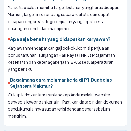
Ya, setiap sales memiliki target bulanan yang harus dicapai.
Namun, target ini dirancang secara realistis dan dapat
dicapai dengan strategi penjualan yang tepat serta
dukungan penuh dari manajemen.
Apa saja benefit yang didapatkan karyawan?
Karyawan mendapatkan gaji pokok, komisi penjualan,
bonus tahunan, Tunjangan Hari Raya (THR), serta jaminan
kesehatan dan ketenagakerjaan (BPJS) sesuai peraturan
yang berlaku.
Bagaimana cara melamar kerja di PT Duabelas
Sejahtera Makmur?
Cukup kirimkan lamaran lengkap Anda melalui website
penyedia lowongan kerja ini. Pastikan data diri dan dokumen
pendukung lainnya sudah terisi dengan benar sebelum
mengirim.