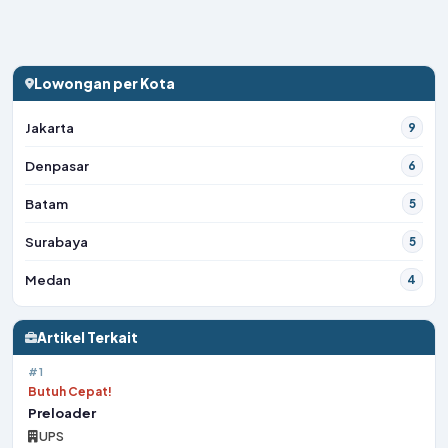
Lowongan per Kota
Jakarta
9
Denpasar
6
Batam
5
Surabaya
5
Medan
4
Artikel Terkait
#1
Butuh Cepat!
Preloader
UPS