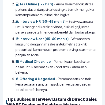
💻 Tes Online (1-2 hari)
– Anda akan mengikuti tes
potensi dasar dan psikotes singkat untuk mengukur
kemampuan komunikasi dan logika.
👥 Interview HR (30-45 menit)
– Sesi wawancara
untuk mengenal karakter Anda, diskusi gaji, serta
penjelasan detail mengenai benefit dan budaya kerja.
🎯 Interview User (45-60 menit)
– Wawancara
langsung dengan tim sales untuk melihat teknik
presentasi, kemampuan problem solving, dan mental
penjualan Anda.
🏥 Medical Check-up
– Pemeriksaan kesehatan
dasar untuk memastikan kondisi fisik Anda siap
bekerja.
📄 Offering & Negosiasi
– Pembahasan kontrak
kerja secara resmi, termasuk penyesuaian gaji dan
detail benefit lainnya.
Tips Sukses Interview Batam di Direct Sales
Wifi PT Duabelas Sejahtera Makmur