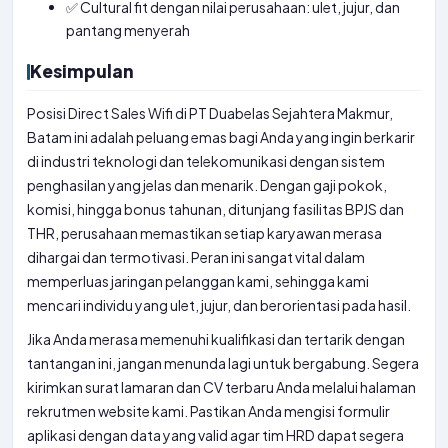
✅ Cultural fit dengan nilai perusahaan: ulet, jujur, dan
pantang menyerah
Kesimpulan
Posisi Direct Sales Wifi di PT Duabelas Sejahtera Makmur,
Batam ini adalah peluang emas bagi Anda yang ingin berkarir
di industri teknologi dan telekomunikasi dengan sistem
penghasilan yang jelas dan menarik. Dengan gaji pokok,
komisi, hingga bonus tahunan, ditunjang fasilitas BPJS dan
THR, perusahaan memastikan setiap karyawan merasa
dihargai dan termotivasi. Peran ini sangat vital dalam
memperluas jaringan pelanggan kami, sehingga kami
mencari individu yang ulet, jujur, dan berorientasi pada hasil.
Jika Anda merasa memenuhi kualifikasi dan tertarik dengan
tantangan ini, jangan menunda lagi untuk bergabung. Segera
kirimkan surat lamaran dan CV terbaru Anda melalui halaman
rekrutmen website kami. Pastikan Anda mengisi formulir
aplikasi dengan data yang valid agar tim HRD dapat segera