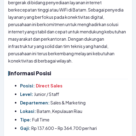
bergerak di bidang penyediaan layanan internet
berkecepatan tinggi atau WiFi di Batam. Sebagai penyedia
layanan yang berfokus pada konektivitas digital,
perusahaan ini berkomitmen untuk menghadirkan solusi
internet yang stabil dan cepat untuk mendukung kebutuhan
masyarakat dan perkantoran. Dengan dukungan
infrastruktur yang solid dan tim teknis yang handal,
perusahaan ini terus berkembang melayani kebutuhan
konektivitas di berbagai wilayah.
Informasi Posisi
Posisi:
Direct Sales
Level:
Junior / Staff
Departemen:
Sales & Marketing
Lokasi:
Batam, Kepulauan Riau
Tipe:
Full Time
Gaji:
Rp 137.600 – Rp 364.700 per hari