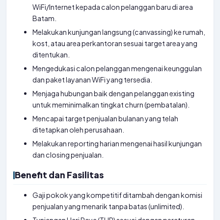
WiFi/Internet kepada calon pelanggan baru di area
Batam.
Melakukan kunjungan langsung (canvassing) ke rumah,
kost, atau area perkantoran sesuai target area yang
ditentukan.
Mengedukasi calon pelanggan mengenai keunggulan
dan paket layanan WiFi yang tersedia.
Menjaga hubungan baik dengan pelanggan existing
untuk meminimalkan tingkat churn (pembatalan).
Mencapai target penjualan bulanan yang telah
ditetapkan oleh perusahaan.
Melakukan reporting harian mengenai hasil kunjungan
dan closing penjualan.
Benefit dan Fasilitas
Gaji pokok yang kompetitif ditambah dengan komisi
penjualan yang menarik tanpa batas (unlimited).