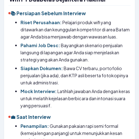
📚 Persiapan Sebelum Interview
Riset Perusahaan:
Pelajari produk wifi yang
ditawarkan dan keunggulan kompetitor di area Batam
agar Anda bisa menjawab dengan wawasan luas.
Pahami Job Desc:
Bayangkan skenario penjualan
langsung di lapangan agar Anda siap menjelaskan
strategi yang akan Anda gunakan.
Siapkan Dokumen:
Bawa CV terbaru, portofolio
penjualan (jika ada), dan KTP asli beserta fotokopinya
untuk administrasi.
Mock Interview:
Latihlah jawaban Anda dengan keras
untuk melatih kejelasan berbicara dan intonasi suara
yang persuasif.
💼 Saat Interview
Penampilan:
Gunakan pakaian rapi semi formal
(kemeja lengan panjang) untuk menunjukkan kesan