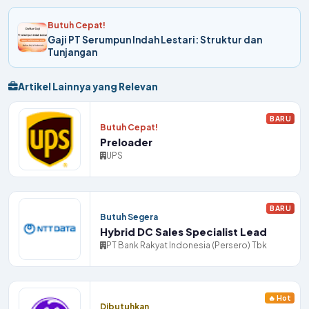
Butuh Cepat!
Gaji PT Serumpun Indah Lestari: Struktur dan
Tunjangan
Artikel Lainnya yang Relevan
BARU
Butuh Cepat!
Preloader
UPS
BARU
Butuh Segera
Hybrid DC Sales Specialist Lead
PT Bank Rakyat Indonesia (Persero) Tbk
🔥 Hot
Dibutuhkan