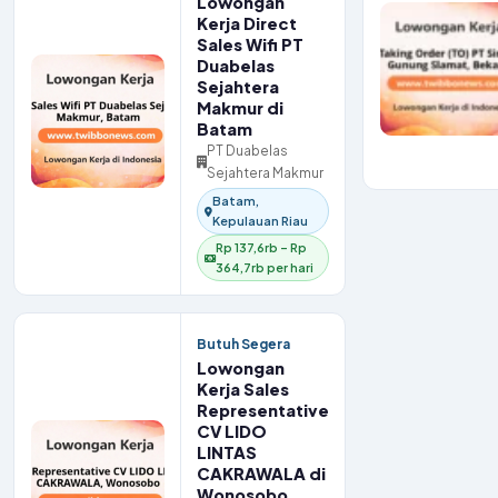
Lowongan
Kerja Direct
Sales Wifi PT
Duabelas
Sejahtera
Makmur di
Batam
PT Duabelas
Sejahtera Makmur
Batam,
Kepulauan Riau
Rp 137,6rb – Rp
364,7rb per hari
Butuh Segera
Lowongan
Kerja Sales
Representative
CV LIDO
LINTAS
CAKRAWALA di
Wonosobo