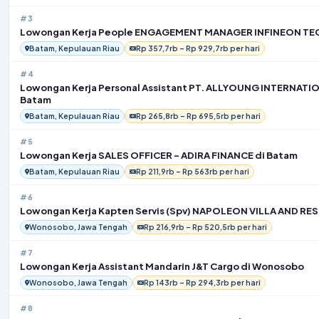
#3
Lowongan Kerja People ENGAGEMENT MANAGER INFINEON TE
Batam, Kepulauan Riau
Rp 357,7rb – Rp 929,7rb per hari
#4
Lowongan Kerja Personal Assistant PT. ALLYOUNG INTERNATI
Batam
Batam, Kepulauan Riau
Rp 265,8rb – Rp 695,5rb per hari
#5
Lowongan Kerja SALES OFFICER – ADIRA FINANCE di Batam
Batam, Kepulauan Riau
Rp 211,9rb – Rp 563rb per hari
#6
Lowongan Kerja Kapten Servis (Spv) NAPOLEON VILLA AND RE
Wonosobo, Jawa Tengah
Rp 216,9rb – Rp 520,5rb per hari
#7
Lowongan Kerja Assistant Mandarin J&T Cargo di Wonosobo
Wonosobo, Jawa Tengah
Rp 143rb – Rp 294,3rb per hari
#8