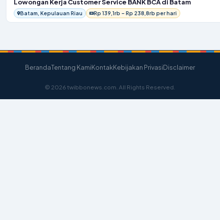
Lowongan Kerja Customer Service BANK BCA di Batam
Batam, Kepulauan Riau
Rp 139,1rb – Rp 238,8rb per hari
Beranda
Tentang Kami
Kontak
Kebijakan Privasi
Disclaimer
© 2026 twibbonews.com. All Rights Reserved.