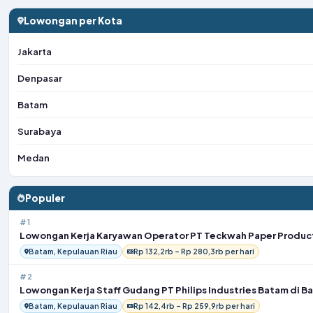
Lowongan per Kota
Jakarta
Denpasar
Batam
Surabaya
Medan
Populer
#1
Lowongan Kerja Karyawan Operator PT Teckwah Paper Product
Batam, Kepulauan Riau
Rp 132,2rb – Rp 280,3rb per hari
#2
Lowongan Kerja Staff Gudang PT Philips Industries Batam di B
Batam, Kepulauan Riau
Rp 142,4rb – Rp 259,9rb per hari