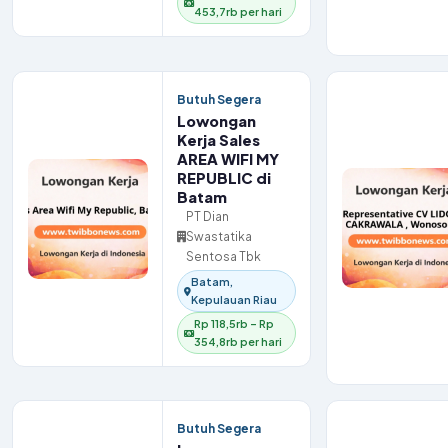
453,7rb per hari
Butuh Segera
Lowongan
Kerja Sales
AREA WIFI MY
REPUBLIC di
Batam
PT Dian
Swastatika
Sentosa Tbk
Batam,
Kepulauan Riau
Rp 118,5rb – Rp
354,8rb per hari
Butuh Segera