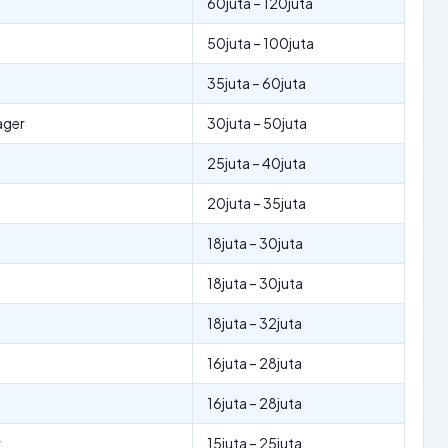
60juta – 120juta
50juta – 100juta
35juta – 60juta
ager
30juta – 50juta
25juta – 40juta
20juta – 35juta
18juta – 30juta
18juta – 30juta
18juta – 32juta
16juta – 28juta
16juta – 28juta
r
15juta – 25juta