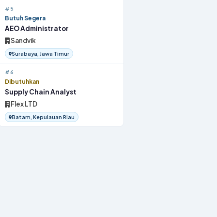
#5
Butuh Segera
AEO Administrator
Sandvik
Surabaya, Jawa Timur
#6
Dibutuhkan
Supply Chain Analyst
Flex LTD
Batam, Kepulauan Riau