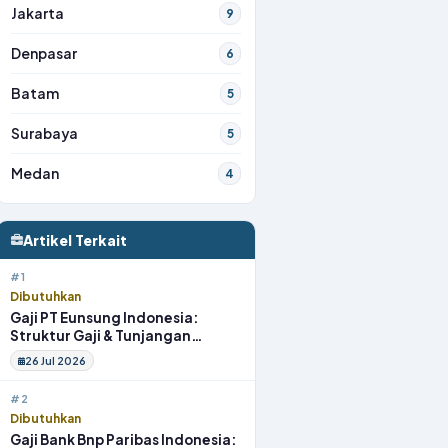
Jakarta
9
Denpasar
6
Batam
5
Surabaya
5
Medan
4
Artikel Terkait
#1
Dibutuhkan
Gaji PT Eunsung Indonesia:
Struktur Gaji & Tunjangan
Lengkap
26 Jul 2026
#2
Dibutuhkan
Gaji Bank Bnp Paribas Indonesia: