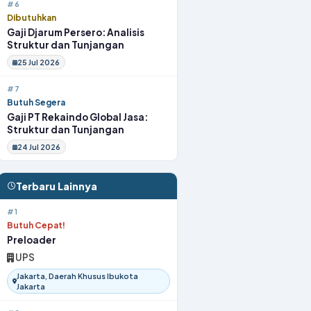
#6
Dibutuhkan
Gaji Djarum Persero: Analisis
Struktur dan Tunjangan
25 Jul 2026
#7
Butuh Segera
Gaji PT Rekaindo Global Jasa:
Struktur dan Tunjangan
24 Jul 2026
Terbaru Lainnya
#1
Butuh Cepat!
Preloader
UPS
Jakarta, Daerah Khusus Ibukota
Jakarta