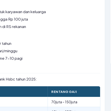
ntuk karyawan dan keluarga
gga Rp 100 juta
 di RS rekanan
r tahun
ri/minggu
ime 7-10 pagi
Bank Hsbc tahun 2025:
RENTANG GAJI
70juta – 150juta