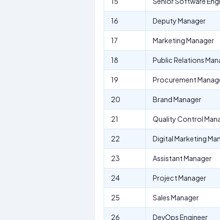
15
Senior Software Eng
16
Deputy Manager
17
Marketing Manager
18
Public Relations Man
19
Procurement Manag
20
Brand Manager
21
Quality Control Man
22
Digital Marketing Ma
23
Assistant Manager
24
Project Manager
25
Sales Manager
26
DevOps Engineer