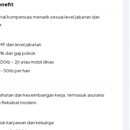
nefit
otal kompensasi menarik sesuai level jabatan dan
a.
P dan level jabatan
 dari gaji pokok
0rb – 2jt atau mobil dinas
– 50rb per hari
ehatan dan keseimbangan kerja, termasuk asuransi
 fleksibel modern.
ntuk karyawan dan keluarga