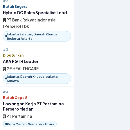
#2
Butuh Segera
Hybrid DC Sales Specialist Lead
PT Bank Rakyat Indonesia
(Persero) Tbk
Jakarta Selatan, Daerah Khusus
Ibukota Jakarta
#3
Dibutuhkan
AKA PGTH Leader
GE HEALTHCARE
Jakarta, Daerah Khusus Ibukota
Jakarta
#4
Butuh Cepat!
Lowongan Kerja PT Pertamina
Persero Medan
PT Pertamina
Kota Medan, Sumatera Utara