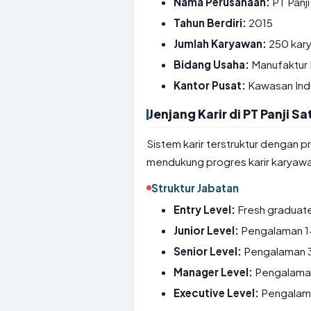
Nama Perusahaan:
PT Panji
Tahun Berdiri:
2015
Jumlah Karyawan:
250 kar
Bidang Usaha:
Manufaktur
Kantor Pusat:
Kawasan Indu
Jenjang Karir di PT Panji S
Sistem karir terstruktur dengan
mendukung progres karir karyawa
Struktur Jabatan
Entry Level:
Fresh graduate,
Junior Level:
Pengalaman 1
Senior Level:
Pengalaman 3-
Manager Level:
Pengalaman 
Executive Level:
Pengalama