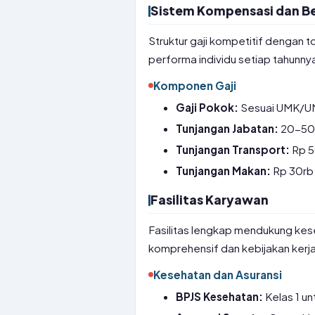
Sistem Kompensasi dan Be
Struktur gaji kompetitif dengan t
performa individu setiap tahunny
Komponen Gaji
Gaji Pokok:
Sesuai UMK/UM
Tunjangan Jabatan:
20-50%
Tunjangan Transport:
Rp 50
Tunjangan Makan:
Rp 30rb 
Fasilitas Karyawan
Fasilitas lengkap mendukung kes
komprehensif dan kebijakan kerja
Kesehatan dan Asuransi
BPJS Kesehatan:
Kelas 1 u