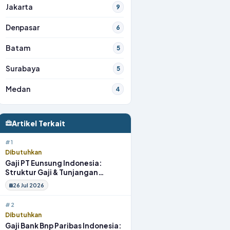
Jakarta
9
Denpasar
6
Batam
5
Surabaya
5
Medan
4
Artikel Terkait
#1
Dibutuhkan
Gaji PT Eunsung Indonesia:
Struktur Gaji & Tunjangan
Lengkap
26 Jul 2026
#2
Dibutuhkan
Gaji Bank Bnp Paribas Indonesia: