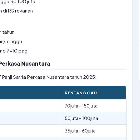
gga Rp 100 juta
 di RS rekanan
r tahun
ri/minggu
ime 7-10 pagi
a Perkasa Nusantara
PT Panji Satria Perkasa Nusantara tahun 2025:
RENTANG GAJI
70juta – 150juta
50juta – 100juta
35juta – 60juta