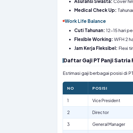
Asuransi Swasta:
Cover hin
Medical Check Up:
Tahunan
Work Life Balance
Cuti Tahunan:
12-15 hari pe
Flexible Working:
WFH 2 ha
Jam Kerja Fleksibel:
Flexi t
Daftar Gaji PT Panji Satri
Estimasi gaji berbagai posisi di 
NO
POSISI
1
Vice President
2
Director
3
General Manager