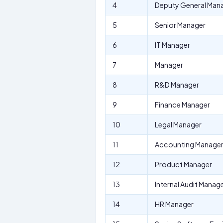
4
Deputy General Man
5
Senior Manager
6
IT Manager
7
Manager
8
R&D Manager
9
Finance Manager
10
Legal Manager
11
Accounting Manage
12
Product Manager
13
Internal Audit Manag
14
HR Manager