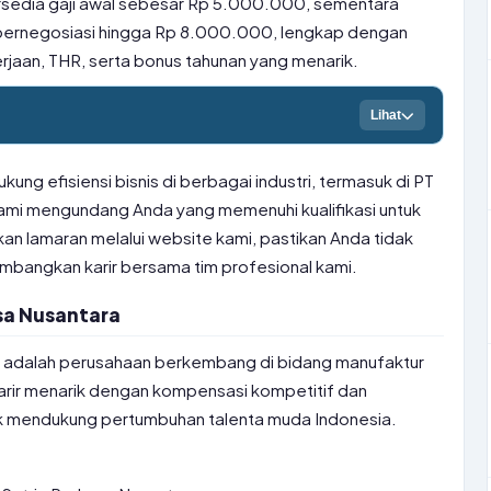
tersedia gaji awal sebesar Rp 5.000.000, sementara
bernegosiasi hingga Rp 8.000.000, lengkap dengan
aan, THR, serta bonus tahunan yang menarik.
Lihat
ukung efisiensi bisnis di berbagai industri, termasuk di PT
Kami mengundang Anda yang memenuhi kualifikasi untuk
n lamaran melalui website kami, pastikan Anda tidak
angkan karir bersama tim profesional kami.
asa Nusantara
ra adalah perusahaan berkembang di bidang manufaktur
ir menarik dengan kompensasi kompetitif dan
tuk mendukung pertumbuhan talenta muda Indonesia.