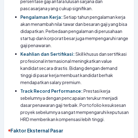
persentase gaji antara lulusan sarjana dan
pascasarjana yang cukup signifikan.
Pengalaman Kerja:
Setiap tahun pengalaman kerja
akan menambah nilai tawar dan besaran gaji yang bisa
didapatkan. Perbedaan pengalaman di perusahaan
startup dan korporat besar juga mempengaruhi range
gaji penawaran.
Keahlian dan Sertifikasi:
Skill khusus dan sertifikasi
profesional internasional meningkatkan value
kandidat secara drastis. Bidang dengan demand
tinggi di pasar kerja membuat kandidat berhak
mendapatkan salary premium.
Track Record Performance:
Prestasi kerja
sebelumnya dengan pencapaian terukur menjadi
dasar penawaran gaji terbaik. Portofolio kesuksesan
proyek sebelumnya sangat mempengaruhi keputusan
HRD memberikan kompensasi lebih tinggi.
Faktor Eksternal Pasar