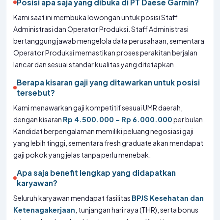
Posisi apa saja yang dibuka di PT Daese Garmin?
Kami saat ini membuka lowongan untuk posisi Staff
Administrasi dan Operator Produksi. Staff Administrasi
bertanggung jawab mengelola data perusahaan, sementara
Operator Produksi memastikan proses perakitan berjalan
lancar dan sesuai standar kualitas yang ditetapkan.
Berapa kisaran gaji yang ditawarkan untuk posisi
tersebut?
Kami menawarkan gaji kompetitif sesuai UMR daerah,
dengan kisaran
Rp 4.500.000 – Rp 6.000.000
per bulan.
Kandidat berpengalaman memiliki peluang negosiasi gaji
yang lebih tinggi, sementara fresh graduate akan mendapat
gaji pokok yang jelas tanpa perlu menebak.
Apa saja benefit lengkap yang didapatkan
karyawan?
Seluruh karyawan mendapat fasilitas
BPJS Kesehatan dan
Ketenagakerjaan
, tunjangan hari raya (THR), serta bonus