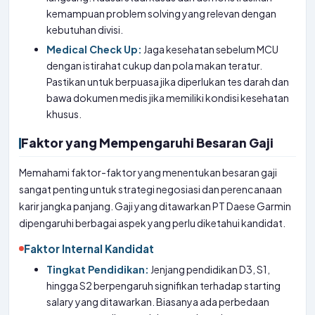
kemampuan problem solving yang relevan dengan
kebutuhan divisi.
Medical Check Up:
Jaga kesehatan sebelum MCU
dengan istirahat cukup dan pola makan teratur.
Pastikan untuk berpuasa jika diperlukan tes darah dan
bawa dokumen medis jika memiliki kondisi kesehatan
khusus.
Faktor yang Mempengaruhi Besaran Gaji
Memahami faktor-faktor yang menentukan besaran gaji
sangat penting untuk strategi negosiasi dan perencanaan
karir jangka panjang. Gaji yang ditawarkan PT Daese Garmin
dipengaruhi berbagai aspek yang perlu diketahui kandidat.
Faktor Internal Kandidat
Tingkat Pendidikan:
Jenjang pendidikan D3, S1,
hingga S2 berpengaruh signifikan terhadap starting
salary yang ditawarkan. Biasanya ada perbedaan