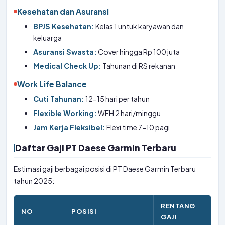
Kesehatan dan Asuransi
BPJS Kesehatan:
Kelas 1 untuk karyawan dan
keluarga
Asuransi Swasta:
Cover hingga Rp 100 juta
Medical Check Up:
Tahunan di RS rekanan
Work Life Balance
Cuti Tahunan:
12-15 hari per tahun
Flexible Working:
WFH 2 hari/minggu
Jam Kerja Fleksibel:
Flexi time 7-10 pagi
Daftar Gaji PT Daese Garmin Terbaru
Estimasi gaji berbagai posisi di PT Daese Garmin Terbaru
tahun 2025:
RENTANG
NO
POSISI
GAJI