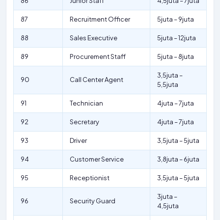
86
Junior Staff
4,5juta – 7juta
87
Recruitment Officer
5juta – 9juta
88
Sales Executive
5juta – 12juta
89
Procurement Staff
5juta – 8juta
3,5juta –
90
Call Center Agent
5,5juta
91
Technician
4juta – 7juta
92
Secretary
4juta – 7juta
93
Driver
3,5juta – 5juta
94
Customer Service
3,8juta – 6juta
95
Receptionist
3,5juta – 5juta
3juta –
96
Security Guard
4,5juta