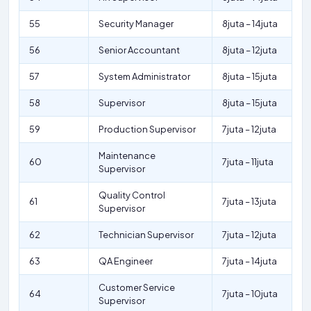
55
Security Manager
8juta – 14juta
56
Senior Accountant
8juta – 12juta
57
System Administrator
8juta – 15juta
58
Supervisor
8juta – 15juta
59
Production Supervisor
7juta – 12juta
Maintenance
60
7juta – 11juta
Supervisor
Quality Control
61
7juta – 13juta
Supervisor
62
Technician Supervisor
7juta – 12juta
63
QA Engineer
7juta – 14juta
Customer Service
64
7juta – 10juta
Supervisor