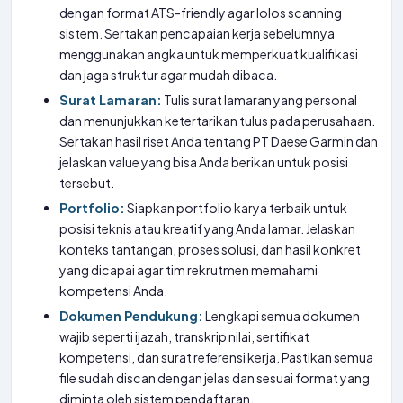
dengan format ATS-friendly agar lolos scanning
sistem. Sertakan pencapaian kerja sebelumnya
menggunakan angka untuk memperkuat kualifikasi
dan jaga struktur agar mudah dibaca.
Surat Lamaran:
Tulis surat lamaran yang personal
dan menunjukkan ketertarikan tulus pada perusahaan.
Sertakan hasil riset Anda tentang PT Daese Garmin dan
jelaskan value yang bisa Anda berikan untuk posisi
tersebut.
Portfolio:
Siapkan portfolio karya terbaik untuk
posisi teknis atau kreatif yang Anda lamar. Jelaskan
konteks tantangan, proses solusi, dan hasil konkret
yang dicapai agar tim rekrutmen memahami
kompetensi Anda.
Dokumen Pendukung:
Lengkapi semua dokumen
wajib seperti ijazah, transkrip nilai, sertifikat
kompetensi, dan surat referensi kerja. Pastikan semua
file sudah discan dengan jelas dan sesuai format yang
diminta oleh sistem pendaftaran.