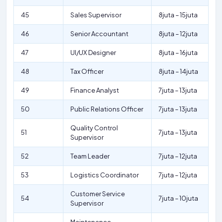
45
Sales Supervisor
8juta – 15juta
46
Senior Accountant
8juta – 12juta
47
UI/UX Designer
8juta – 16juta
48
Tax Officer
8juta – 14juta
49
Finance Analyst
7juta – 13juta
50
Public Relations Officer
7juta – 13juta
Quality Control
51
7juta – 13juta
Supervisor
52
Team Leader
7juta – 12juta
53
Logistics Coordinator
7juta – 12juta
Customer Service
54
7juta – 10juta
Supervisor