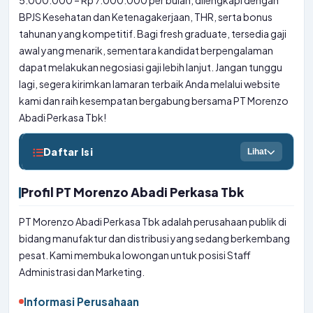
5.000.000 – Rp 7.000.000 per bulan, dilengkapi dengan
BPJS Kesehatan dan Ketenagakerjaan, THR, serta bonus
tahunan yang kompetitif. Bagi fresh graduate, tersedia gaji
awal yang menarik, sementara kandidat berpengalaman
dapat melakukan negosiasi gaji lebih lanjut. Jangan tunggu
lagi, segera kirimkan lamaran terbaik Anda melalui website
kami dan raih kesempatan bergabung bersama PT Morenzo
Abadi Perkasa Tbk!
Daftar Isi
Lihat
Profil PT Morenzo Abadi Perkasa Tbk
PT Morenzo Abadi Perkasa Tbk adalah perusahaan publik di
bidang manufaktur dan distribusi yang sedang berkembang
pesat. Kami membuka lowongan untuk posisi Staff
Administrasi dan Marketing.
Informasi Perusahaan