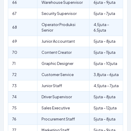
66
Warehouse Supervisor
6juta – 9juta
67
Security Supervisor
5juta – 7juta
Operator Produksi
4,5juta –
68
Senior
6,5juta
69
Junior Accountant
5juta – 8juta
70
Content Creator
5juta – 11juta
71
Graphic Designer
5juta – 10juta
72
Customer Service
3,8juta – 6juta
73
Junior Staff
4,5juta – 7juta
74
Driver Supervisor
5juta – 8juta
75
Sales Executive
5juta – 12juta
76
Procurement Staff
5juta – 8juta
77
Marketing Staff
5juta – 9juta