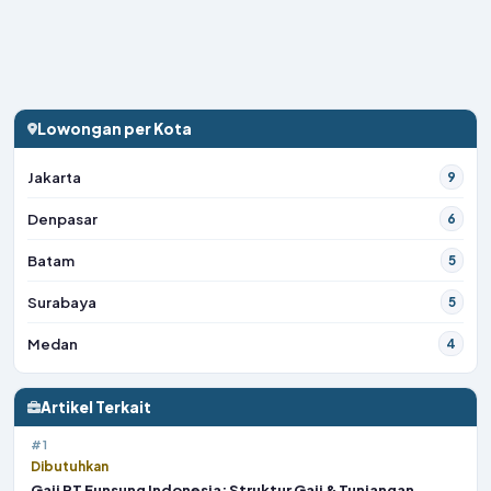
Lowongan per Kota
Jakarta
9
Denpasar
6
Batam
5
Surabaya
5
Medan
4
Artikel Terkait
#1
Dibutuhkan
Gaji PT Eunsung Indonesia: Struktur Gaji & Tunjangan