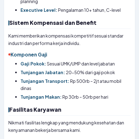
planning
Executive Level:
Pengalaman 10+ tahun, C-level
Sistem Kompensasi dan Benefit
Kami memberikan kompensasi kompetitif sesuai standar
industri dan performa kerja individu.
Komponen Gaji
Gaji Pokok:
Sesuai UMK/UMP dan level jabatan
Tunjangan Jabatan:
20-50% dari gaji pokok
Tunjangan Transport:
Rp 500rb – 2jt atau mobil
dinas
Tunjangan Makan:
Rp 30rb – 50rb per hari
Fasilitas Karyawan
Nikmati fasilitas lengkap yang mendukung kesehatan dan
kenyamanan bekerja bersama kami.