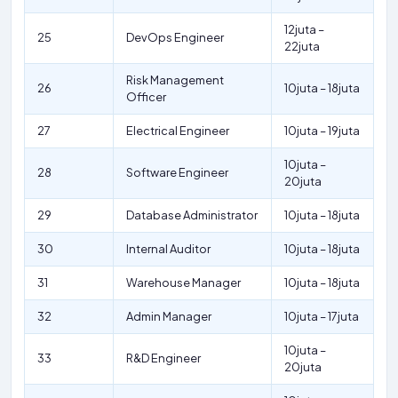
12juta –
25
DevOps Engineer
22juta
Risk Management
26
10juta – 18juta
Officer
27
Electrical Engineer
10juta – 19juta
10juta –
28
Software Engineer
20juta
29
Database Administrator
10juta – 18juta
30
Internal Auditor
10juta – 18juta
31
Warehouse Manager
10juta – 18juta
32
Admin Manager
10juta – 17juta
10juta –
33
R&D Engineer
20juta