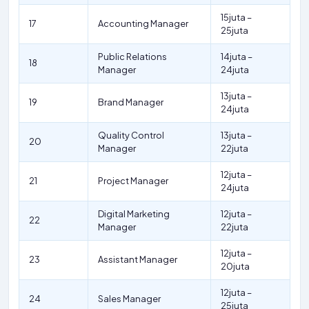
15juta –
17
Accounting Manager
25juta
Public Relations
14juta –
18
Manager
24juta
13juta –
19
Brand Manager
24juta
Quality Control
13juta –
20
Manager
22juta
12juta –
21
Project Manager
24juta
Digital Marketing
12juta –
22
Manager
22juta
12juta –
23
Assistant Manager
20juta
12juta –
24
Sales Manager
25juta