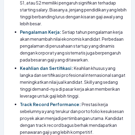
S1, atau S2 memiliki pengaruh signifikan terhadap
starting salary. Biasanya, jenjang pendidikan yang lebih
tinggi berbanding lurus dengan kisaran gaji awal yang
lebih besar.
Pengalaman Kerja:
Setiap tahun pengalaman kerja
akan menambah nilai ekonomis kandidat. Perbedaan
pengalaman di perusahaan startup yang dinamis
dengan korporat yang sistematis juga berpengaruh
pada besaran gaji yang ditawarkan.
Keahlian dan Sertifikasi:
Keahlian khusus yang
langka dan sertifikasi profesional internasional sangat
meningkatkan nilai jual kandidat. Skill yang sedang
tinggi demand-nya di pasar kerja akan memberikan
leverage untuk gaji lebih tinggi.
Track Record Performance:
Prestasi kerja
sebelumnya yang terukur dan portofolio kesuksesan
proyek akan menjadi pertimbangan utama. Kandidat
dengan track record bagus berhak mendapatkan
penawaran gaji yang lebih kompetitif.