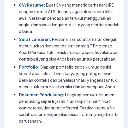
CV/Resume:
Buat CV yang menarik perhatian HRD
dengan format ATS-friendly agar lolos sistem filter
awal. Sertakan pencapaian terukur menggunakan
angka dan susun dengan struktur yang rapi dan mudah
dibaca.
Surat Lamaran:
Personalisasi surat lamaran dengan
menunjukkan riset mendalam tentang PT Morenzo
Abadi Perkasa Tbk. Jelaskan secara spesifik value atau
kontribusi yang bisa Anda berikan untuk perusahaan.
Portfolio:
Siapkan portfolio terbaik untuk posisi
kreatif atau teknis, berisi karya yang paling relevan.
Berikan konteks dan penjelasan hasil yang jelas untuk
menunjukkan proses berpikir dan kemampuan Anda.
Dokumen Pendukung:
Lengkapi semua dokumen
pendukung seperti ijazah, transkrip nilai, sertifikat
kompetensi, dan surat referensi. Pastikan semua file
sudah discan dengan jelas sesuai format yang diminta
perusahaan.