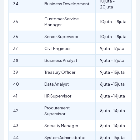
10juta –
34
Business Development
20juta
Customer Service
35
10juta – 18juta
Manager
36
Senior Supervisor
10juta – 18juta
37
Civil Engineer
9juta – 17juta
38
Business Analyst
9juta – 17juta
39
Treasury Officer
9juta – 15juta
40
Data Analyst
8juta – 15juta
41
HR Supervisor
8juta – 14juta
Procurement
42
8juta – 14juta
Supervisor
43
Security Manager
8juta – 14juta
44
System Administrator
8juta – 15juta