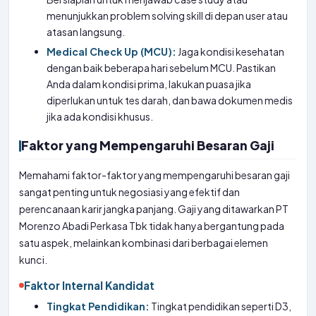
menunjukkan problem solving skill di depan user atau
atasan langsung.
Medical Check Up (MCU):
Jaga kondisi kesehatan
dengan baik beberapa hari sebelum MCU. Pastikan
Anda dalam kondisi prima, lakukan puasa jika
diperlukan untuk tes darah, dan bawa dokumen medis
jika ada kondisi khusus.
Faktor yang Mempengaruhi Besaran Gaji
Memahami faktor-faktor yang mempengaruhi besaran gaji
sangat penting untuk negosiasi yang efektif dan
perencanaan karir jangka panjang. Gaji yang ditawarkan PT
Morenzo Abadi Perkasa Tbk tidak hanya bergantung pada
satu aspek, melainkan kombinasi dari berbagai elemen
kunci.
Faktor Internal Kandidat
Tingkat Pendidikan:
Tingkat pendidikan seperti D3,