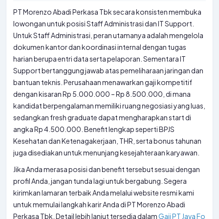
PT Morenzo Abadi Perkasa Tbk secara konsisten membuka
lowongan untuk posisi Staff Administrasi dan IT Support.
Untuk Staff Administrasi, peran utamanya adalah mengelola
dokumen kantor dan koordinasi internal dengan tugas
harian berupa entri data serta pelaporan. Sementara IT
Support bertanggung jawab atas pemeliharaan jaringan dan
bantuan teknis. Perusahaan menawarkan gaji kompetitif
dengan kisaran Rp 5.000.000 – Rp 8.500.000, di mana
kandidat berpengalaman memiliki ruang negosiasi yang luas,
sedangkan fresh graduate dapat mengharapkan start di
angka Rp 4.500.000. Benefit lengkap seperti BPJS
Kesehatan dan Ketenagakerjaan, THR, serta bonus tahunan
juga disediakan untuk menunjang kesejahteraan karyawan.
Jika Anda merasa posisi dan benefit tersebut sesuai dengan
profil Anda, jangan tunda lagi untuk bergabung. Segera
kirimkan lamaran terbaik Anda melalui website resmi kami
untuk memulai langkah karir Anda di PT Morenzo Abadi
Perkasa Tbk. Detail lebih lanjut tersedia dalam
Gaji PT Java Fo