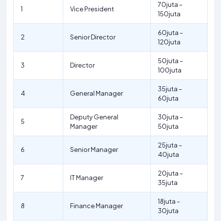
70juta –
1
Vice President
150juta
60juta –
2
Senior Director
120juta
50juta –
3
Director
100juta
35juta –
4
General Manager
60juta
Deputy General
30juta –
5
Manager
50juta
25juta –
6
Senior Manager
40juta
20juta –
7
IT Manager
35juta
18juta –
8
Finance Manager
30juta