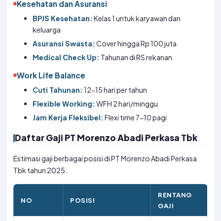
Kesehatan dan Asuransi
BPJS Kesehatan:
Kelas 1 untuk karyawan dan
keluarga
Asuransi Swasta:
Cover hingga Rp 100 juta
Medical Check Up:
Tahunan di RS rekanan
Work Life Balance
Cuti Tahunan:
12-15 hari per tahun
Flexible Working:
WFH 2 hari/minggu
Jam Kerja Fleksibel:
Flexi time 7-10 pagi
Daftar Gaji PT Morenzo Abadi Perkasa Tbk
Estimasi gaji berbagai posisi di PT Morenzo Abadi Perkasa
Tbk tahun 2025:
RENTANG
NO
POSISI
GAJI