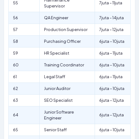
Maintenance
55
7juta – 11juta
Supervisor
56
QA Engineer
7juta – 14juta
57
Production Supervisor
7juta – 12juta
58
Purchasing Officer
6juta – 10juta
59
HR Specialist
6juta – 11juta
60
Training Coordinator
6juta – 10juta
61
Legal Staff
6juta – 11juta
62
Junior Auditor
6juta – 10juta
63
SEO Specialist
6juta – 12juta
Junior Software
64
6juta – 12juta
Engineer
65
Senior Staff
6juta – 10juta