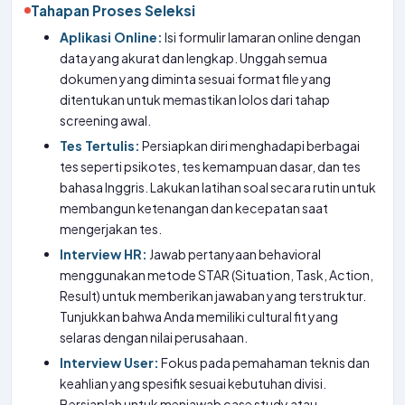
Tahapan Proses Seleksi
Aplikasi Online:
Isi formulir lamaran online dengan
data yang akurat dan lengkap. Unggah semua
dokumen yang diminta sesuai format file yang
ditentukan untuk memastikan lolos dari tahap
screening awal.
Tes Tertulis:
Persiapkan diri menghadapi berbagai
tes seperti psikotes, tes kemampuan dasar, dan tes
bahasa Inggris. Lakukan latihan soal secara rutin untuk
membangun ketenangan dan kecepatan saat
mengerjakan tes.
Interview HR:
Jawab pertanyaan behavioral
menggunakan metode STAR (Situation, Task, Action,
Result) untuk memberikan jawaban yang terstruktur.
Tunjukkan bahwa Anda memiliki cultural fit yang
selaras dengan nilai perusahaan.
Interview User:
Fokus pada pemahaman teknis dan
keahlian yang spesifik sesuai kebutuhan divisi.
Bersiaplah untuk menjawab case study atau