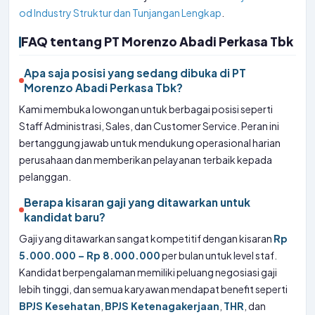
od Industry Struktur dan Tunjangan Lengkap
.
FAQ tentang PT Morenzo Abadi Perkasa Tbk
Apa saja posisi yang sedang dibuka di PT
Morenzo Abadi Perkasa Tbk?
Kami membuka lowongan untuk berbagai posisi seperti
Staff Administrasi, Sales, dan Customer Service. Peran ini
bertanggung jawab untuk mendukung operasional harian
perusahaan dan memberikan pelayanan terbaik kepada
pelanggan.
Berapa kisaran gaji yang ditawarkan untuk
kandidat baru?
Gaji yang ditawarkan sangat kompetitif dengan kisaran
Rp
5.000.000 – Rp 8.000.000
per bulan untuk level staf.
Kandidat berpengalaman memiliki peluang negosiasi gaji
lebih tinggi, dan semua karyawan mendapat benefit seperti
BPJS Kesehatan
,
BPJS Ketenagakerjaan
,
THR
, dan