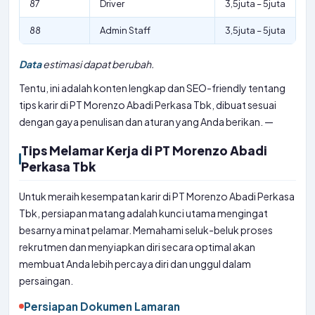
87
Driver
3,5juta – 5juta
88
Admin Staff
3,5juta – 5juta
Data
estimasi dapat berubah.
Tentu, ini adalah konten lengkap dan SEO-friendly tentang
tips karir di PT Morenzo Abadi Perkasa Tbk, dibuat sesuai
dengan gaya penulisan dan aturan yang Anda berikan. —
Tips Melamar Kerja di PT Morenzo Abadi
Perkasa Tbk
Untuk meraih kesempatan karir di PT Morenzo Abadi Perkasa
Tbk, persiapan matang adalah kunci utama mengingat
besarnya minat pelamar. Memahami seluk-beluk proses
rekrutmen dan menyiapkan diri secara optimal akan
membuat Anda lebih percaya diri dan unggul dalam
persaingan.
Persiapan Dokumen Lamaran