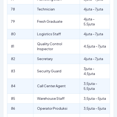
78
Technician
4juta – 7juta
4juta –
79
Fresh Graduate
5,5juta
80
Logistics Staff
4juta – 7juta
Quality Control
81
4,5juta – 7juta
Inspector
82
Secretary
4juta – 7juta
3juta –
83
Security Guard
4,5juta
3,5juta –
84
Call Center Agent
5,5juta
85
Warehouse Staff
3,5juta – 5juta
86
Operator Produksi
3,5juta – 5juta