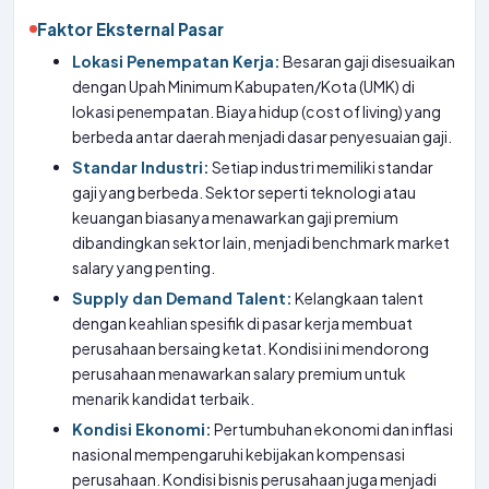
Faktor Eksternal Pasar
Lokasi Penempatan Kerja:
Besaran gaji disesuaikan
dengan Upah Minimum Kabupaten/Kota (UMK) di
lokasi penempatan. Biaya hidup (cost of living) yang
berbeda antar daerah menjadi dasar penyesuaian gaji.
Standar Industri:
Setiap industri memiliki standar
gaji yang berbeda. Sektor seperti teknologi atau
keuangan biasanya menawarkan gaji premium
dibandingkan sektor lain, menjadi benchmark market
salary yang penting.
Supply dan Demand Talent:
Kelangkaan talent
dengan keahlian spesifik di pasar kerja membuat
perusahaan bersaing ketat. Kondisi ini mendorong
perusahaan menawarkan salary premium untuk
menarik kandidat terbaik.
Kondisi Ekonomi:
Pertumbuhan ekonomi dan inflasi
nasional mempengaruhi kebijakan kompensasi
perusahaan. Kondisi bisnis perusahaan juga menjadi