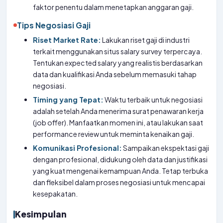
faktor penentu dalam menetapkan anggaran gaji.
Tips Negosiasi Gaji
Riset Market Rate:
Lakukan riset gaji di industri
terkait menggunakan situs salary survey terpercaya.
Tentukan expected salary yang realistis berdasarkan
data dan kualifikasi Anda sebelum memasuki tahap
negosiasi.
Timing yang Tepat:
Waktu terbaik untuk negosiasi
adalah setelah Anda menerima surat penawaran kerja
(job offer). Manfaatkan momen ini, atau lakukan saat
performance review untuk meminta kenaikan gaji.
Komunikasi Profesional:
Sampaikan ekspektasi gaji
dengan profesional, didukung oleh data dan justifikasi
yang kuat mengenai kemampuan Anda. Tetap terbuka
dan fleksibel dalam proses negosiasi untuk mencapai
kesepakatan.
Kesimpulan