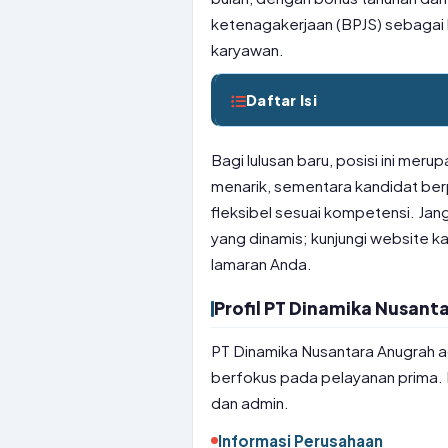
ketenagakerjaan (BPJS) sebagai
karyawan.
Daftar Isi
Bagi lulusan baru, posisi ini mer
menarik, sementara kandidat ber
fleksibel sesuai kompetensi. J
yang dinamis; kunjungi website ka
lamaran Anda.
Profil PT Dinamika Nusant
PT Dinamika Nusantara Anugrah ad
berfokus pada pelayanan prima. 
dan admin.
Informasi Perusahaan