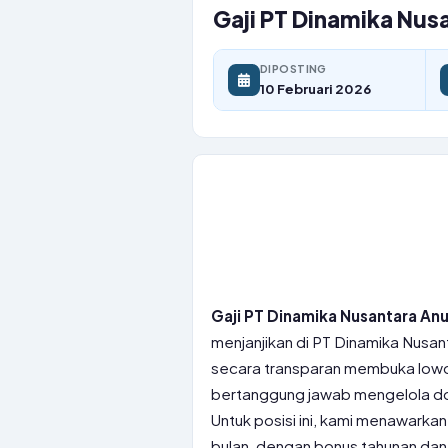
Gaji PT Dinamika Nusa
DIPOSTING
10 Februari 2026
Gaji PT Dinamika Nusantara Anug
menjanjikan di PT Dinamika Nusan
secara transparan membuka lowon
bertanggung jawab mengelola do
Untuk posisi ini, kami menawark
bulan, dengan bonus tahunan dan