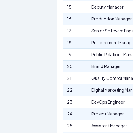
15
Deputy Manager
16
Production Manager
17
Senior Software Engi
18
Procurement Manag
19
Public Relations Man
20
Brand Manager
21
Quality Control Man
22
Digital Marketing Ma
23
DevOps Engineer
24
Project Manager
25
Assistant Manager