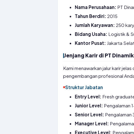
Nama Perusahaan:
PT Dina
Tahun Berdiri:
2015
Jumlah Karyawan:
250 kar
Bidang Usaha:
Logistik & S
Kantor Pusat:
Jakarta Sela
Jenjang Karir di PT Dinam
Kami menawarkan jalur karir jela
pengembangan profesional And
Struktur Jabatan
Entry Level:
Fresh graduate,
Junior Level:
Pengalaman 1
Senior Level:
Pengalaman 3-
Manager Level:
Pengalaman 
Executive Level:
Pengalama