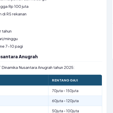
gga Rp 100 juta
 di RS rekanan
r tahun
ri/minggu
ime 7-10 pagi
Nusantara Anugrah
 PT Dinamika Nusantara Anugrah tahun 2025:
RENTANG GAJI
70juta – 150juta
60juta – 120juta
50juta – 100juta