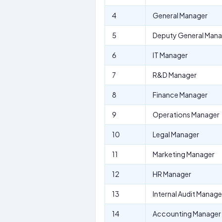
4
General Manager
5
Deputy General Mana
6
IT Manager
7
R&D Manager
8
Finance Manager
9
Operations Manager
10
Legal Manager
11
Marketing Manager
12
HR Manager
13
Internal Audit Manage
14
Accounting Manager