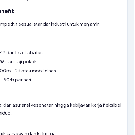
nefit
etitif sesuai standar industri untuk menjamin
P dan level jabatan
 dari gaji pokok
0rb – 2jt atau mobil dinas
– 50rb per hari
i dari asuransi kesehatan hingga kebijakan kerja fleksibel
idup.
ntuk karyawan dan keluarga