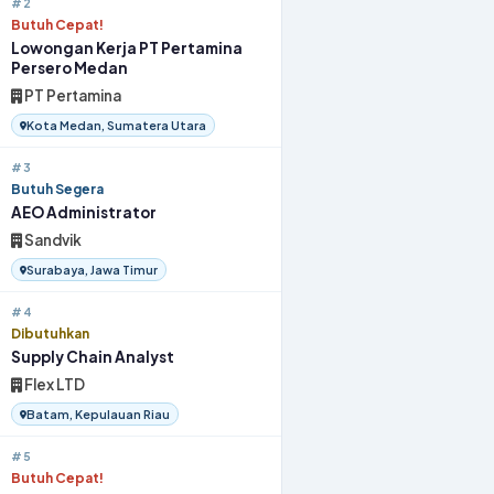
#2
Butuh Cepat!
Lowongan Kerja PT Pertamina
Persero Medan
PT Pertamina
Kota Medan, Sumatera Utara
#3
Butuh Segera
AEO Administrator
Sandvik
Surabaya, Jawa Timur
#4
Dibutuhkan
Supply Chain Analyst
Flex LTD
Batam, Kepulauan Riau
#5
Butuh Cepat!