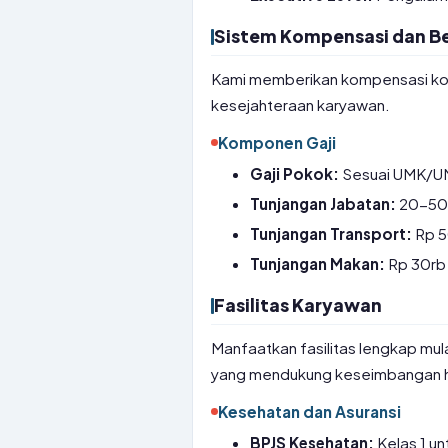
Sistem Kompensasi dan Be
Kami memberikan kompensasi komp
kesejahteraan karyawan.
Komponen Gaji
Gaji Pokok:
Sesuai UMK/UM
Tunjangan Jabatan:
20-50%
Tunjangan Transport:
Rp 50
Tunjangan Makan:
Rp 30rb 
Fasilitas Karyawan
Manfaatkan fasilitas lengkap mula
yang mendukung keseimbangan h
Kesehatan dan Asuransi
BPJS Kesehatan:
Kelas 1 u