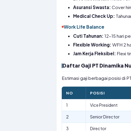
Asuransi Swasta:
Cover hin
Medical Check Up:
Tahunan
Work Life Balance
Cuti Tahunan:
12-15 hari pe
Flexible Working:
WFH 2 ha
Jam Kerja Fleksibel:
Flexi t
Daftar Gaji PT Dinamika 
Estimasi gaji berbagai posisi di
NO
POSISI
1
Vice President
2
Senior Director
3
Director