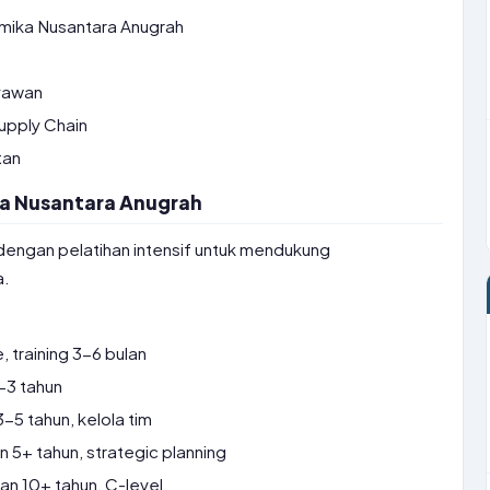
mika Nusantara Anugrah
yawan
upply Chain
tan
ika Nusantara Anugrah
s dengan pelatihan intensif untuk mendukung
a.
 training 3-6 bulan
-3 tahun
5 tahun, kelola tim
5+ tahun, strategic planning
n 10+ tahun, C-level