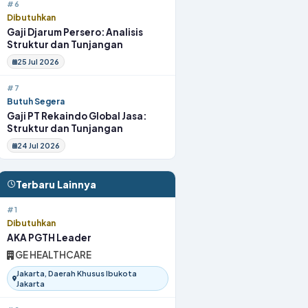
#6
Dibutuhkan
Gaji Djarum Persero: Analisis
Struktur dan Tunjangan
25 Jul 2026
#7
Butuh Segera
Gaji PT Rekaindo Global Jasa:
Struktur dan Tunjangan
24 Jul 2026
Terbaru Lainnya
#1
Dibutuhkan
AKA PGTH Leader
GE HEALTHCARE
Jakarta, Daerah Khusus Ibukota
Jakarta