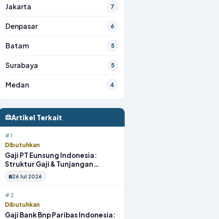
Jakarta
7
Denpasar
6
Batam
5
Surabaya
5
Medan
4
Artikel Terkait
#1
Dibutuhkan
Gaji PT Eunsung Indonesia:
Struktur Gaji & Tunjangan
Lengkap
26 Jul 2026
#2
Dibutuhkan
Gaji Bank Bnp Paribas Indonesia: