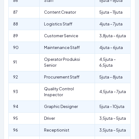
86
Staff
5juta – 8juta
87
Content Creator
5juta – 11juta
88
Logistics Staff
4juta – 7juta
89
Customer Service
3,8juta – 6juta
90
Maintenance Staff
4juta – 6juta
Operator Produksi
4,5juta –
91
Senior
6,5juta
92
Procurement Staff
5juta – 8juta
Quality Control
93
4,5juta – 7juta
Inspector
94
Graphic Designer
5juta – 10juta
95
Driver
3,5juta – 5juta
96
Receptionist
3,5juta – 5juta