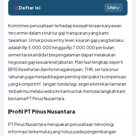
Daftar Isi
Lihat
Komitmen perusahaan terhadap kesejahteraan karyawan
tercermin dalam struktur gaji transparan yang kami
tawarkan. Untuk posisi entry level, kisaran gaji yang berlaku
adalah Rp 5.000.000 hingga Rp 7.000.000 per bulan,
sementara kandidat berpengalaman dapat melakukan
negosiasi gaji sesuai level jabatan. Manfaat lengkap seperti
BPJS Kesehatan dan Ketenagakerjaan, THR, serta bonus
tahunan juga menjadi bagian penting dari paket kompensasi
yang kompetitif. Jangan tunda lagi, segera kirimkan lamaran
terbaikmu melalui website kami untuk memulai langkah karir
bersama PT Pinus Nusantara.
Profil PT Pinus Nusantara
PT Pinus Nusantara merupakan perusahaan teknologi
informasi terkemuka yang fokus pada pengembangan