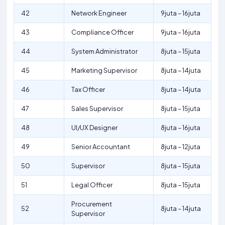
42
Network Engineer
9juta – 16juta
43
Compliance Officer
9juta – 16juta
44
System Administrator
8juta – 15juta
45
Marketing Supervisor
8juta – 14juta
46
Tax Officer
8juta – 14juta
47
Sales Supervisor
8juta – 15juta
48
UI/UX Designer
8juta – 16juta
49
Senior Accountant
8juta – 12juta
50
Supervisor
8juta – 15juta
51
Legal Officer
8juta – 15juta
Procurement
52
8juta – 14juta
Supervisor