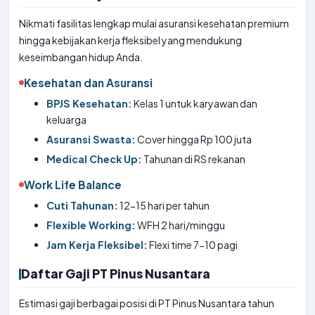
Nikmati fasilitas lengkap mulai asuransi kesehatan premium
hingga kebijakan kerja fleksibel yang mendukung
keseimbangan hidup Anda.
Kesehatan dan Asuransi
BPJS Kesehatan:
Kelas 1 untuk karyawan dan
keluarga
Asuransi Swasta:
Cover hingga Rp 100 juta
Medical Check Up:
Tahunan di RS rekanan
Work Life Balance
Cuti Tahunan:
12-15 hari per tahun
Flexible Working:
WFH 2 hari/minggu
Jam Kerja Fleksibel:
Flexi time 7-10 pagi
Daftar Gaji PT Pinus Nusantara
Estimasi gaji berbagai posisi di PT Pinus Nusantara tahun