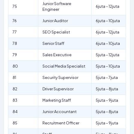
Junior Software
75
6juta – 12juta
Engineer
76
Junior Auditor
6juta – 10juta
77
SEO Specialist
6juta – 12juta
78
Senior Staff
6juta – 10juta
79
Sales Executive
5juta – 12juta
80
Social Media Specialist
5juta – 10juta
81
Security Supervisor
5juta – 7juta
82
Driver Supervisor
5juta – 8juta
83
Marketing Staff
5juta – 9juta
84
Junior Accountant
5juta – 8juta
85
Recruitment Officer
5juta – 9juta