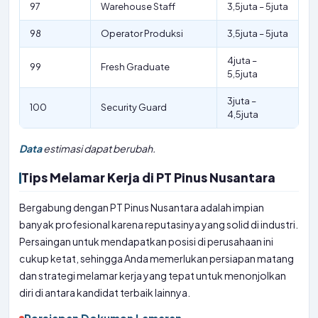
97
Warehouse Staff
3,5juta – 5juta
98
Operator Produksi
3,5juta – 5juta
4juta –
99
Fresh Graduate
5,5juta
3juta –
100
Security Guard
4,5juta
Data
estimasi dapat berubah.
Tips Melamar Kerja di PT Pinus Nusantara
Bergabung dengan PT Pinus Nusantara adalah impian
banyak profesional karena reputasinya yang solid di industri.
Persaingan untuk mendapatkan posisi di perusahaan ini
cukup ketat, sehingga Anda memerlukan persiapan matang
dan strategi melamar kerja yang tepat untuk menonjolkan
diri di antara kandidat terbaik lainnya.