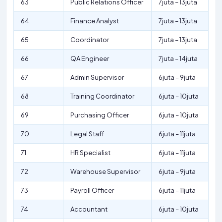
63
Public Relations Officer
7juta – 13juta
64
Finance Analyst
7juta – 13juta
65
Coordinator
7juta – 13juta
66
QA Engineer
7juta – 14juta
67
Admin Supervisor
6juta – 9juta
68
Training Coordinator
6juta – 10juta
69
Purchasing Officer
6juta – 10juta
70
Legal Staff
6juta – 11juta
71
HR Specialist
6juta – 11juta
72
Warehouse Supervisor
6juta – 9juta
73
Payroll Officer
6juta – 11juta
74
Accountant
6juta – 10juta