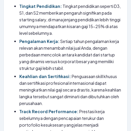
Tingkat Pendidikan:
Tingkat pendidikan seperti D3,
S1, dan S2 memberikan pengaruh signifikan pada
starting salary, di mana jenjang pendidikan lebih tinggi
umumnya mendapatkan kisaran gaji 15-25% di atas
level sebelumnya.
Pengalaman Kerja:
Setiap tahun pengalaman kerja
relevan akan menambah nilai jual Anda, dengan
perbedaan mencolok antara kandidat dari startup
yang dinamis versus korporat besar yang memiliki
struktur gaji lebih stabil.
Keahlian dan Sertifikasi:
Penguasaan skill khusus
dan sertifikasi profesional internasional dapat
meningkatkan nilai gaji secara drastis, karena keahlian
langka tersebut sangat diminati dan dibutuhkan oleh
perusahaan.
Track Record Performance:
Prestasi kerja
sebelumnya dengan pencapaian terukur dan
portofolio kesuksesan yang jelas menjadi