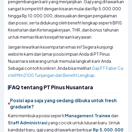
pengembangan karir yang menjanjikan. Gaji yang ditawarkan
sangat kompetitif dengan kisaran mulai dari Rp 5.000.000
hingga Rp 10.000.000, disesuaikan dengan pengalaman
dan posisi, serta didukung oleh benefit lengkap seperti BPJS
Kesehatan dan Ketenagakerjaan, THR, dan bonus tahunan
untuk memastikan kesejahteraan karyawan.
Jangan lewatkan kesempatan emas ini! Segera kunjungi
website kami dan lamar posisi impian Anda di PT Pinus
Nusantara sekarang untuk memulai langkah karir Anda.
Sebagai contoh konkret, Anda bisa melihat
Gaji PT Faber Ca
stell Mm2100 Tunjangan dan Benefit Lengkap
.
FAQ tentang PT Pinus Nusantara
Posisi apa saja yang sedang dibuka untuk fresh
graduate?
Kami membuka posisi seperti
Management Trainee
dan
Staff Administrasi
yang cocok untuk lulusan baru. Untuk
kandidat baru, gaji yang ditawarkan berkisar
Rp 5.000.000