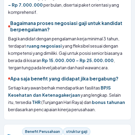
– Rp 7.000.000
per bulan, disertai paket orientasi yang
komprehensif.
Bagaimana proses negosiasi gaji untuk kandidat
berpengalaman?
Bagi kandidat dengan pengalaman kerja minimal 3 tahun,
terdapat
ruang negosiasi
yang fleksibel sesuai dengan
kompetensi yang dimiliki. Gaji untuk posisi senior biasanya
berada di kisaran
Rp 15.000.000 – Rp 25.000.000
,
tergantung pada level jabatan dan hasil wawancara.
Apa saja benefit yang didapat jika bergabung?
Setiap karyawan berhak mendapatkan fasilitas
BPJS
Kesehatan dan Ketenagakerjaan
yang lengkap. Selain
itu, tersedia
THR
(Tunjangan Hari Raya) dan
bonus tahunan
berdasarkan pencapaian kinerja perusahaan.
Benefit Perusahaan
struktur gaji