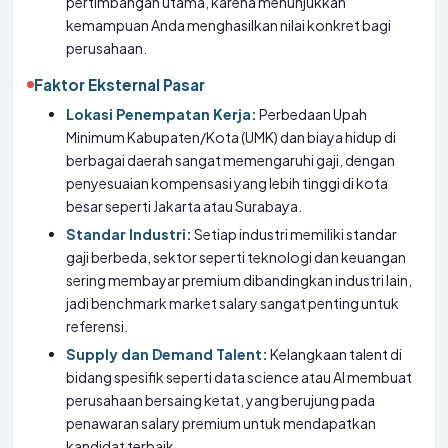
pertimbangan utama, karena menunjukkan
kemampuan Anda menghasilkan nilai konkret bagi
perusahaan.
Faktor Eksternal Pasar
Lokasi Penempatan Kerja:
Perbedaan Upah
Minimum Kabupaten/Kota (UMK) dan biaya hidup di
berbagai daerah sangat memengaruhi gaji, dengan
penyesuaian kompensasi yang lebih tinggi di kota
besar seperti Jakarta atau Surabaya.
Standar Industri:
Setiap industri memiliki standar
gaji berbeda, sektor seperti teknologi dan keuangan
sering membayar premium dibandingkan industri lain,
jadi benchmark market salary sangat penting untuk
referensi.
Supply dan Demand Talent:
Kelangkaan talent di
bidang spesifik seperti data science atau AI membuat
perusahaan bersaing ketat, yang berujung pada
penawaran salary premium untuk mendapatkan
kandidat terbaik.