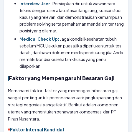
Interview User:
Persiapkan diri untuk wawancara
teknis dengan user atau atasan langsung, kuasai studi
kasus yang relevan, dan demonstrasikan kemampuan
problem solving serta pemahaman mendalam tentang
posisi yang dilamar.
Medical Check Up:
Jaga kondisi kesehatan tubuh
sebelum MCU, lakukan puasa jika diperlukan untuk tes
darah, dan bawa dokumen medis pendukung jika Anda
memiliki kondisi kesehatan khusus yang perlu
dilaporkan.
Faktor yang Mempengaruhi Besaran Gaji
Memahami faktor-faktor yang memengaruhi besaran gaji
sangat penting untuk perencanaan karir jangka panjang dan
strategi negosiasi yang efektif. Berikut adalah komponen
utama yang menentukan penawaran kompensasi dari PT
Pinus Nusantara.
Faktor Internal Kandidat