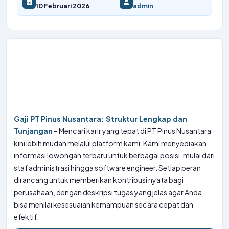
10 Februari 2026
admin
Gaji PT Pinus Nusantara: Struktur Lengkap dan
Tunjangan
– Mencari karir yang tepat di PT Pinus Nusantara
kini lebih mudah melalui platform kami. Kami menyediakan
informasi lowongan terbaru untuk berbagai posisi, mulai dari
staf administrasi hingga software engineer. Setiap peran
dirancang untuk memberikan kontribusi nyata bagi
perusahaan, dengan deskripsi tugas yang jelas agar Anda
bisa menilai kesesuaian kemampuan secara cepat dan
efektif.