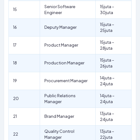
Senior Software
15juta –
15
Engineer
30juta
15juta –
16
Deputy Manager
25juta
15juta –
17
Product Manager
28juta
15juta –
18
Production Manager
26juta
14juta –
19
Procurement Manager
24juta
Public Relations
14juta –
20
Manager
24juta
13juta –
21
Brand Manager
24juta
Quality Control
13juta –
22
Manager
22juta