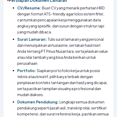
Persiapan Dokumen Lamaran
CV/Resume:
Buat CV yang menarik perhatian HRD
dengan format ATS-friendly agar lolos sistem filter,
cantumkan pencapaian kerja menggunakan data
angka yang spesifik, dan susun dengan struktur rapi
yang mudah dibaca.
Surat Lamaran:
Tulis surat lamaran yang personal
dan menunjukkan antusiasme, sertakan hasil riset
Anda tentang PT Pinus Nusantara, serta jelaskan value
atau nilai tambah yang bisa Anda berikan untuk
perusahaan.
Portfolio:
Siapkan portofolio kerja untuk posisi
teknis atau kreatif, pilih karya terbaik dengan
penjelasan konteks tantangan dan hasil yang dicapai,
serta pastikan tampilan visualnya profesional dan
mudah diakses.
Dokumen Pendukung:
Lengkapi semua dokumen
pendukung seperti ijazah asli, transkrip nilai, sertifikat
kompetensi, dan surat referensi kerja, pastikan semua