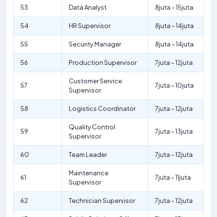
53
Data Analyst
8juta – 15juta
54
HR Supervisor
8juta – 14juta
55
Security Manager
8juta – 14juta
56
Production Supervisor
7juta – 12juta
Customer Service
57
7juta – 10juta
Supervisor
58
Logistics Coordinator
7juta – 12juta
Quality Control
59
7juta – 13juta
Supervisor
60
Team Leader
7juta – 12juta
Maintenance
61
7juta – 11juta
Supervisor
62
Technician Supervisor
7juta – 12juta