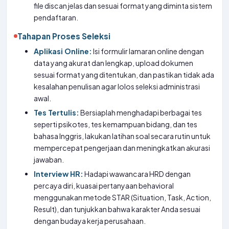
file discan jelas dan sesuai format yang diminta sistem
pendaftaran.
Tahapan Proses Seleksi
Aplikasi Online:
Isi formulir lamaran online dengan
data yang akurat dan lengkap, upload dokumen
sesuai format yang ditentukan, dan pastikan tidak ada
kesalahan penulisan agar lolos seleksi administrasi
awal.
Tes Tertulis:
Bersiaplah menghadapi berbagai tes
seperti psikotes, tes kemampuan bidang, dan tes
bahasa Inggris, lakukan latihan soal secara rutin untuk
mempercepat pengerjaan dan meningkatkan akurasi
jawaban.
Interview HR:
Hadapi wawancara HRD dengan
percaya diri, kuasai pertanyaan behavioral
menggunakan metode STAR (Situation, Task, Action,
Result), dan tunjukkan bahwa karakter Anda sesuai
dengan budaya kerja perusahaan.