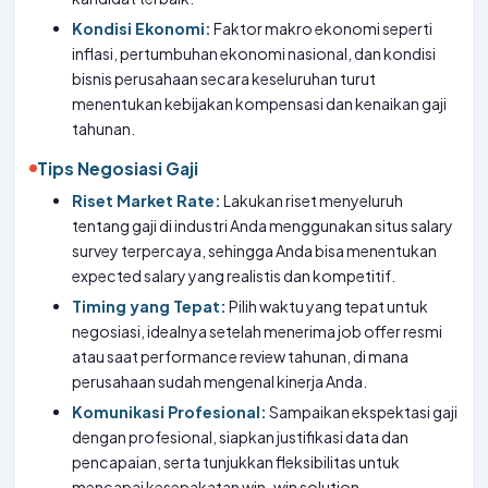
Kondisi Ekonomi:
Faktor makro ekonomi seperti
inflasi, pertumbuhan ekonomi nasional, dan kondisi
bisnis perusahaan secara keseluruhan turut
menentukan kebijakan kompensasi dan kenaikan gaji
tahunan.
Tips Negosiasi Gaji
Riset Market Rate:
Lakukan riset menyeluruh
tentang gaji di industri Anda menggunakan situs salary
survey terpercaya, sehingga Anda bisa menentukan
expected salary yang realistis dan kompetitif.
Timing yang Tepat:
Pilih waktu yang tepat untuk
negosiasi, idealnya setelah menerima job offer resmi
atau saat performance review tahunan, di mana
perusahaan sudah mengenal kinerja Anda.
Komunikasi Profesional:
Sampaikan ekspektasi gaji
dengan profesional, siapkan justifikasi data dan
pencapaian, serta tunjukkan fleksibilitas untuk
mencapai kesepakatan win-win solution.