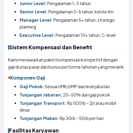
Junior Level:
Pengalaman 1-3 tahun
Senior Level:
Pengalaman 3-5 tahun, kelola tim
Manager Level:
Pengalaman 5+ tahun, strategic
planning
Executive Level:
Pengalaman 10+ tahun, C-level
Sistem Kompensasi dan Benefit
Kami menawarkan paket kompensasi kompetitif dengan
gaji di atas pasar dan bonus performa tahunan yang menarik.
Komponen Gaji
Gaji Pokok:
Sesuai UMK/UMP dan level jabatan
Tunjangan Jabatan:
20-50% dari gaji pokok
Tunjangan Transport:
Rp 500rb – 2jt atau mobil
dinas
Tunjangan Makan:
Rp 30rb – 50rb per hari
Fasilitas Karyawan