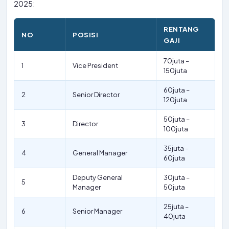
2025:
RENTANG
NO
POSISI
GAJI
70juta –
1
Vice President
150juta
60juta –
2
Senior Director
120juta
50juta –
3
Director
100juta
35juta –
4
General Manager
60juta
Deputy General
30juta –
5
Manager
50juta
25juta –
6
Senior Manager
40juta