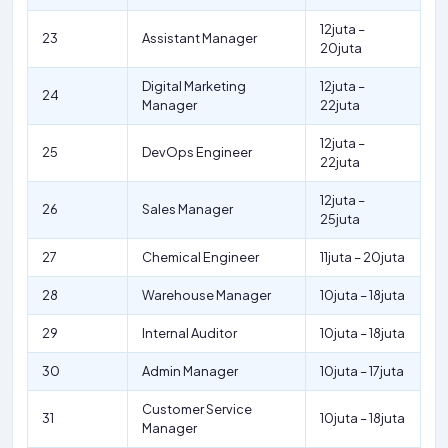
12juta –
23
Assistant Manager
20juta
Digital Marketing
12juta –
24
Manager
22juta
12juta –
25
DevOps Engineer
22juta
12juta –
26
Sales Manager
25juta
27
Chemical Engineer
11juta – 20juta
28
Warehouse Manager
10juta – 18juta
29
Internal Auditor
10juta – 18juta
30
Admin Manager
10juta – 17juta
Customer Service
31
10juta – 18juta
Manager