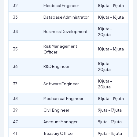
32
Electrical Engineer
10juta – 19juta
33
Database Administrator
10juta – 18juta
10juta –
34
Business Development
20juta
Risk Management
35
10juta – 18juta
Officer
10juta –
36
R&D Engineer
20juta
10juta –
37
Software Engineer
20juta
38
Mechanical Engineer
10juta – 19juta
39
Civil Engineer
9juta – 17juta
40
Account Manager
9juta – 17juta
41
Treasury Officer
9juta – 15juta