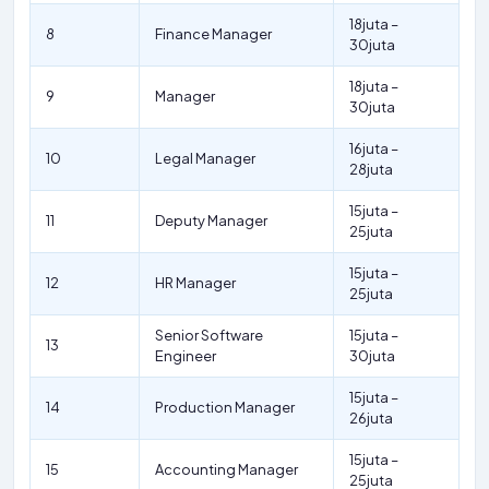
18juta –
8
Finance Manager
30juta
18juta –
9
Manager
30juta
16juta –
10
Legal Manager
28juta
15juta –
11
Deputy Manager
25juta
15juta –
12
HR Manager
25juta
Senior Software
15juta –
13
Engineer
30juta
15juta –
14
Production Manager
26juta
15juta –
15
Accounting Manager
25juta