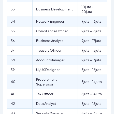
10juta –
33
Business Development
20juta
34
Network Engineer
9juta – 16juta
35
Compliance Officer
9juta – 16juta
36
Business Analyst
9juta – 17juta
37
Treasury Officer
9juta – 15juta
38
Account Manager
9juta – 17juta
39
UI/UX Designer
8juta – 16juta
Procurement
40
8juta – 14juta
Supervisor
41
Tax Officer
8juta – 14juta
42
Data Analyst
8juta – 15juta
43
Security Manager
8juta – 14juta