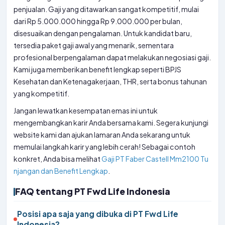
penjualan. Gaji yang ditawarkan sangat kompetitif, mulai
dari Rp 5.000.000 hingga Rp 9.000.000 per bulan,
disesuaikan dengan pengalaman. Untuk kandidat baru,
tersedia paket gaji awal yang menarik, sementara
profesional berpengalaman dapat melakukan negosiasi gaji.
Kami juga memberikan benefit lengkap seperti BPJS
Kesehatan dan Ketenagakerjaan, THR, serta bonus tahunan
yang kompetitif.
Jangan lewatkan kesempatan emas ini untuk
mengembangkan karir Anda bersama kami. Segera kunjungi
website kami dan ajukan lamaran Anda sekarang untuk
memulai langkah karir yang lebih cerah! Sebagai contoh
konkret, Anda bisa melihat
Gaji PT Faber Castell Mm2100 Tu
njangan dan Benefit Lengkap
.
FAQ tentang PT Fwd Life Indonesia
Posisi apa saja yang dibuka di PT Fwd Life
Indonesia?