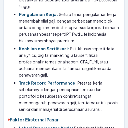
tinggi.
Pengalaman Kerja:
Setiap tahun pengalaman kerja
menambah nilai gaji, dengan perbedaan mencolok
antara pengalaman di startup versus korporat dimana
perusahaan besar seperti PT Fwd Life Indonesia
biasanya membayar premium.
Keahlian dan Sertifikasi:
Skill khusus seperti data
analytics, digital marketing, atau sertifikasi
profesional internasional seperti CFA, FLMI, atau
actuarial memberikan nilai tambah signifikan pada
penawaran gaji.
Track Record Performance:
Prestasi kerja
sebelumnya dengan pencapaian terukur dan
portofolio kesuksesan konkret sangat
mempengaruhi penawaran gaji, terutama untuk posisi
senior dan manajerial di perusahaan asuransi.
Faktor Eksternal Pasar