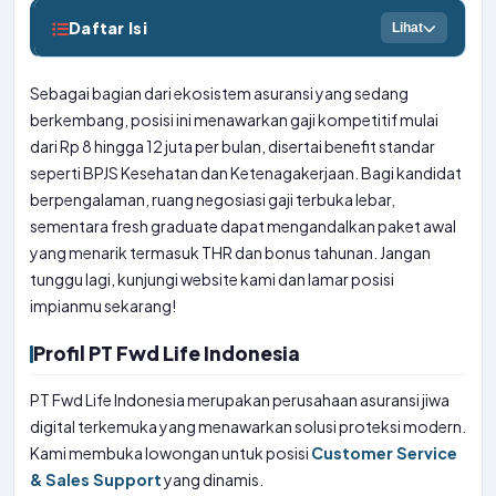
Daftar Isi
Lihat
Sebagai bagian dari ekosistem asuransi yang sedang
berkembang, posisi ini menawarkan gaji kompetitif mulai
dari Rp 8 hingga 12 juta per bulan, disertai benefit standar
seperti BPJS Kesehatan dan Ketenagakerjaan. Bagi kandidat
berpengalaman, ruang negosiasi gaji terbuka lebar,
sementara fresh graduate dapat mengandalkan paket awal
yang menarik termasuk THR dan bonus tahunan. Jangan
tunggu lagi, kunjungi website kami dan lamar posisi
impianmu sekarang!
Profil PT Fwd Life Indonesia
PT Fwd Life Indonesia merupakan perusahaan asuransi jiwa
digital terkemuka yang menawarkan solusi proteksi modern.
Kami membuka lowongan untuk posisi
Customer Service
& Sales Support
yang dinamis.