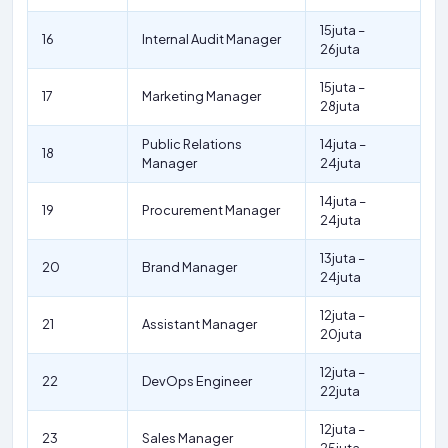
15juta –
16
Internal Audit Manager
26juta
15juta –
17
Marketing Manager
28juta
Public Relations
14juta –
18
Manager
24juta
14juta –
19
Procurement Manager
24juta
13juta –
20
Brand Manager
24juta
12juta –
21
Assistant Manager
20juta
12juta –
22
DevOps Engineer
22juta
12juta –
23
Sales Manager