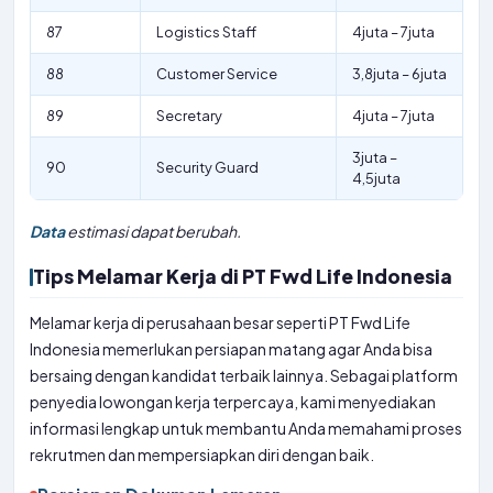
87
Logistics Staff
4juta – 7juta
88
Customer Service
3,8juta – 6juta
89
Secretary
4juta – 7juta
3juta –
90
Security Guard
4,5juta
Data
estimasi dapat berubah.
Tips Melamar Kerja di PT Fwd Life Indonesia
Melamar kerja di perusahaan besar seperti PT Fwd Life
Indonesia memerlukan persiapan matang agar Anda bisa
bersaing dengan kandidat terbaik lainnya. Sebagai platform
penyedia lowongan kerja terpercaya, kami menyediakan
informasi lengkap untuk membantu Anda memahami proses
rekrutmen dan mempersiapkan diri dengan baik.