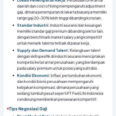
Lokasi Penempatan Kerja:
Perbedaan UMK antar
daerah dan cost of living mempengaruhi adjustment
gaji, dimana penempatan di Jakarta biasanya memiliki
range gaji 20-30% lebih tinggi dibanding kota lain.
Standar Industri:
Industri asuransi dan keuangan
memiliki standar gaji premium dibanding sektor lain,
dengan benchmark market salary yang kompetitif
untuk menarik talenta terbaik di pasar kerja.
Supply dan Demand Talent:
Kelangkaan talent
dengan skill spesifik di industri asuransi menciptakan
kompetisi ketat antar perusahaan, yang berdampak
pada salary premium untuk posisi yang sulit diisi.
Kondisi Ekonomi:
Inflasi, pertumbuhan ekonomi,
dan kondisi bisnis perusahaan mempengaruhi
kebijakan kompensasi, dimana perusahaan yang
sedang tumbuh pesat seperti PT Fwd Life Indonesia
cenderung memberikan penawaran kompetitif.
Tips Negosiasi Gaji