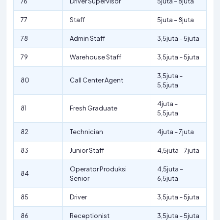
76
Driver Supervisor
5juta – 8juta
77
Staff
5juta – 8juta
78
Admin Staff
3,5juta – 5juta
79
Warehouse Staff
3,5juta – 5juta
3,5juta –
80
Call Center Agent
5,5juta
4juta –
81
Fresh Graduate
5,5juta
82
Technician
4juta – 7juta
83
Junior Staff
4,5juta – 7juta
Operator Produksi
4,5juta –
84
Senior
6,5juta
85
Driver
3,5juta – 5juta
86
Receptionist
3,5juta – 5juta