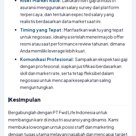
Riset Market Rate:
Lakukan riset gaji di industri
asuransi menggunakan salary survey dari platform
terpercaya, dan tentukan expected salary yang
realistis berdasarkan data market saat ini.
Timing yang Tepat:
Manfaatkan waktu yang tepat
untuk negosiasi, idealnya setelah menerima job offer
resmi atau saat performance review tahunan, dimana
Anda memiliki leverage lebih kuat.
Komunikasi Profesional:
Sampaikan ekspektasi gaji
dengan profesional, siapkan justifikasi berdasarkan
skill dan market rate, serta tetap fleksibel dalam
negosiasi untuk mencapai kesepakatan saling
menguntungkan.
Kesimpulan
Bergabunglah dengan PT Fwd Life Indonesia untuk
membangun karir di industri asuransi yang dinamis. Kami
membuka lowongan untuk posisi staff dan marketing
dengan tugas utama melayani nasabah dan mencapai target