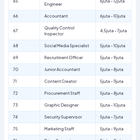
65
6juta – 12juta
Engineer
66
Accountant
6juta – 10juta
Quality Control
67
4,5juta – 7juta
Inspector
68
Social Media Specialist
5juta – 10juta
69
Recruitment Officer
5juta – 9juta
70
Junior Accountant
5juta – 8juta
71
Content Creator
5juta – 11juta
72
Procurement Staff
5juta – 8juta
73
Graphic Designer
5juta – 10juta
74
Security Supervisor
5juta – 7juta
75
Marketing Staff
5juta – 9juta