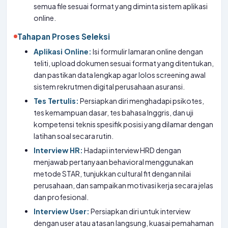
semua file sesuai format yang diminta sistem aplikasi
online.
Tahapan Proses Seleksi
Aplikasi Online:
Isi formulir lamaran online dengan
teliti, upload dokumen sesuai format yang ditentukan,
dan pastikan data lengkap agar lolos screening awal
sistem rekrutmen digital perusahaan asuransi.
Tes Tertulis:
Persiapkan diri menghadapi psikotes,
tes kemampuan dasar, tes bahasa Inggris, dan uji
kompetensi teknis spesifik posisi yang dilamar dengan
latihan soal secara rutin.
Interview HR:
Hadapi interview HRD dengan
menjawab pertanyaan behavioral menggunakan
metode STAR, tunjukkan cultural fit dengan nilai
perusahaan, dan sampaikan motivasi kerja secara jelas
dan profesional.
Interview User:
Persiapkan diri untuk interview
dengan user atau atasan langsung, kuasai pemahaman