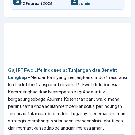
12 Februari 2026
admin
Gaji PT Fwd Life Indonesia: Tunjangan dan Benefit
Lengkap
– Mencari karir yang menjanjikan di industri asuransi
kini hadir lebih transparan bersama PT Fwd Life Indonesia.
Kami menghadirkan kesempatan bagi Anda untuk
bergabung sebagai Asuransi Kesehatan dan Jiwa, di mana
peran utama Anda adalah memberikan solusi perlindungan
terbaik untuk masa depan klien. Tugasnya sederhana namun
strategis: membangun hubungan, menganalisis kebutuhan,
dan memastikan setiap pelanggan merasa aman.