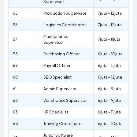
Supervisor
55
Production Supervisor
7juta – 12juta
56
Logistics Coordinator
7juta – 12juta
Maintenance
57
7juta – 11juta
Supervisor
58
Purchasing Officer
6juta – 10juta
59
Payroll Officer
6juta – 11juta
60
SEO Specialist
6juta – 12juta
61
Admin Supervisor
6juta – 9juta
62
Warehouse Supervisor
6juta – 9juta
63
HR Specialist
6juta – 11juta
64
Training Coordinator
6juta – 10juta
Junior Software