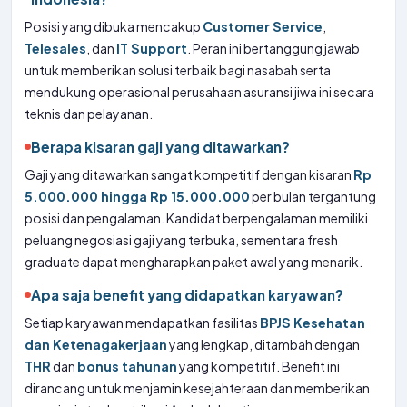
Posisi yang dibuka mencakup
Customer Service
,
Telesales
, dan
IT Support
. Peran ini bertanggung jawab
untuk memberikan solusi terbaik bagi nasabah serta
mendukung operasional perusahaan asuransi jiwa ini secara
teknis dan pelayanan.
Berapa kisaran gaji yang ditawarkan?
Gaji yang ditawarkan sangat kompetitif dengan kisaran
Rp
5.000.000 hingga Rp 15.000.000
per bulan tergantung
posisi dan pengalaman. Kandidat berpengalaman memiliki
peluang negosiasi gaji yang terbuka, sementara fresh
graduate dapat mengharapkan paket awal yang menarik.
Apa saja benefit yang didapatkan karyawan?
Setiap karyawan mendapatkan fasilitas
BPJS Kesehatan
dan Ketenagakerjaan
yang lengkap, ditambah dengan
THR
dan
bonus tahunan
yang kompetitif. Benefit ini
dirancang untuk menjamin kesejahteraan dan memberikan