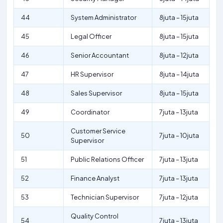
44
System Administrator
8juta – 15juta
45
Legal Officer
8juta – 15juta
46
Senior Accountant
8juta – 12juta
47
HR Supervisor
8juta – 14juta
48
Sales Supervisor
8juta – 15juta
49
Coordinator
7juta – 13juta
Customer Service
50
7juta – 10juta
Supervisor
51
Public Relations Officer
7juta – 13juta
52
Finance Analyst
7juta – 13juta
53
Technician Supervisor
7juta – 12juta
Quality Control
54
7juta – 13juta