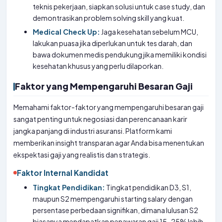
teknis pekerjaan, siapkan solusi untuk case study, dan
demontrasikan problem solving skill yang kuat.
Medical Check Up:
Jaga kesehatan sebelum MCU,
lakukan puasa jika diperlukan untuk tes darah, dan
bawa dokumen medis pendukung jika memiliki kondisi
kesehatan khusus yang perlu dilaporkan.
Faktor yang Mempengaruhi Besaran Gaji
Memahami faktor-faktor yang mempengaruhi besaran gaji
sangat penting untuk negosiasi dan perencanaan karir
jangka panjang di industri asuransi. Platform kami
memberikan insight transparan agar Anda bisa menentukan
ekspektasi gaji yang realistis dan strategis.
Faktor Internal Kandidat
Tingkat Pendidikan:
Tingkat pendidikan D3, S1,
maupun S2 mempengaruhi starting salary dengan
persentase perbedaan signifikan, dimana lulusan S2
biasanya mendapatkan penawaran gaji 15-25% lebih