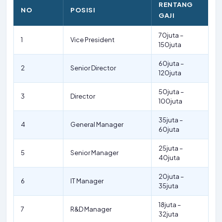
RENTANG
NO
POSISI
GAJI
70juta –
1
Vice President
150juta
60juta –
2
Senior Director
120juta
50juta –
3
Director
100juta
35juta –
4
General Manager
60juta
25juta –
5
Senior Manager
40juta
20juta –
6
IT Manager
35juta
18juta –
7
R&D Manager
32juta