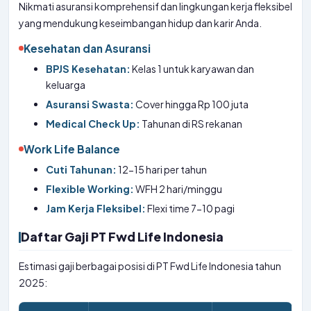
Nikmati asuransi komprehensif dan lingkungan kerja fleksibel
yang mendukung keseimbangan hidup dan karir Anda.
Kesehatan dan Asuransi
BPJS Kesehatan:
Kelas 1 untuk karyawan dan
keluarga
Asuransi Swasta:
Cover hingga Rp 100 juta
Medical Check Up:
Tahunan di RS rekanan
Work Life Balance
Cuti Tahunan:
12-15 hari per tahun
Flexible Working:
WFH 2 hari/minggu
Jam Kerja Fleksibel:
Flexi time 7-10 pagi
Daftar Gaji PT Fwd Life Indonesia
Estimasi gaji berbagai posisi di PT Fwd Life Indonesia tahun
2025: