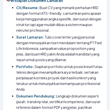
Persiapan Dokumen Lamaran
CV/Resume:
Buat CV yang menarik perhatian HRD
dengan format ATS-friendly, cantumkan pencapaian
kerja menggunakan angka spesifik, dan susun dengan
struktur rapi agar mudah dibaca sistem maupun
rekruter profesional.
Surat Lamaran:
Tulis cover letter yang personal
dengan menunjukkan riset mendalam tentang PT Fwd
Life Indonesia, sampaikan value proposition yang
jelas, dan buat HRD yakin Anda adalah kandidat yang
tepat untuk posisi yang dilamar.
Portfolio:
Siapkan portfolio untuk posisi kreatif atau
teknis dengan menampilkan karya terbaik, sertakan
penjelasan konteks proyek dan hasil konkret yang
terukur untuk menunjukkan kemampuan profesional
Anda.
Dokumen Pendukung:
Lengkapi dokumen seperti
ijazah, transkrip nilai, sertifikat kompetensi, dan surat
referensi dalam format PDF yang jelas, pastikan