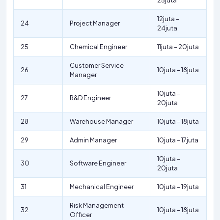
25juta
12juta –
24
Project Manager
24juta
25
Chemical Engineer
11juta – 20juta
Customer Service
26
10juta – 18juta
Manager
10juta –
27
R&D Engineer
20juta
28
Warehouse Manager
10juta – 18juta
29
Admin Manager
10juta – 17juta
10juta –
30
Software Engineer
20juta
31
Mechanical Engineer
10juta – 19juta
Risk Management
32
10juta – 18juta
Officer