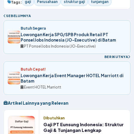
gaji
Perusahaan
struktur gaji
tunjangan
Tags:
SEBELUMNYA
Butuh Segera
Lowongan Kerja SPG/SPB Produk Retail PT
PonselJobs Indonesia (JO-Executive) di Batam
PT PonselJobs Indonesia (JO-Executive)
BERIKUTNYA
Butuh Cepat!
Lowongan Kerja Event Manager HOTEL Marriott di
Batam
Event HOTEL Marriott
Artikel Lainnya yang Relevan
Dibutuhkan
Gaji PT Eunsung Indonesia: Struktur
Gaji & Tunjangan Lengkap