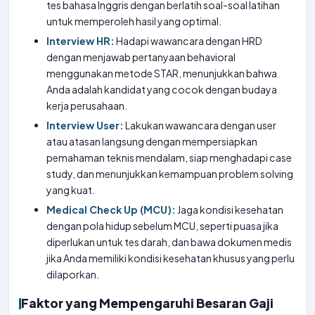
tes bahasa Inggris dengan berlatih soal-soal latihan
untuk memperoleh hasil yang optimal.
Interview HR:
Hadapi wawancara dengan HRD
dengan menjawab pertanyaan behavioral
menggunakan metode STAR, menunjukkan bahwa
Anda adalah kandidat yang cocok dengan budaya
kerja perusahaan.
Interview User:
Lakukan wawancara dengan user
atau atasan langsung dengan mempersiapkan
pemahaman teknis mendalam, siap menghadapi case
study, dan menunjukkan kemampuan problem solving
yang kuat.
Medical Check Up (MCU):
Jaga kondisi kesehatan
dengan pola hidup sebelum MCU, seperti puasa jika
diperlukan untuk tes darah, dan bawa dokumen medis
jika Anda memiliki kondisi kesehatan khusus yang perlu
dilaporkan.
Faktor yang Mempengaruhi Besaran Gaji