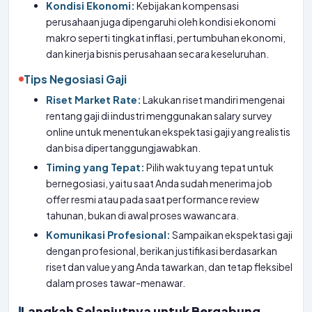
Kondisi Ekonomi:
Kebijakan kompensasi
perusahaan juga dipengaruhi oleh kondisi ekonomi
makro seperti tingkat inflasi, pertumbuhan ekonomi,
dan kinerja bisnis perusahaan secara keseluruhan.
Tips Negosiasi Gaji
Riset Market Rate:
Lakukan riset mandiri mengenai
rentang gaji di industri menggunakan salary survey
online untuk menentukan ekspektasi gaji yang realistis
dan bisa dipertanggungjawabkan.
Timing yang Tepat:
Pilih waktu yang tepat untuk
bernegosiasi, yaitu saat Anda sudah menerima job
offer resmi atau pada saat performance review
tahunan, bukan di awal proses wawancara.
Komunikasi Profesional:
Sampaikan ekspektasi gaji
dengan profesional, berikan justifikasi berdasarkan
riset dan value yang Anda tawarkan, dan tetap fleksibel
dalam proses tawar-menawar.
Langkah Selanjutnya untuk Bergabung