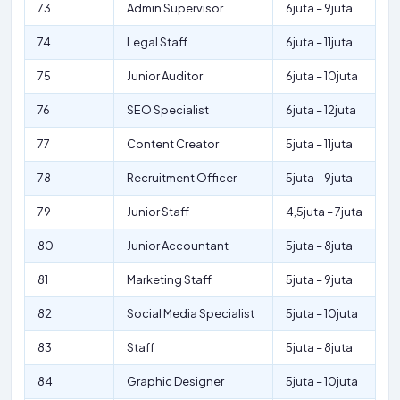
73
Admin Supervisor
6juta – 9juta
74
Legal Staff
6juta – 11juta
75
Junior Auditor
6juta – 10juta
76
SEO Specialist
6juta – 12juta
77
Content Creator
5juta – 11juta
78
Recruitment Officer
5juta – 9juta
79
Junior Staff
4,5juta – 7juta
80
Junior Accountant
5juta – 8juta
81
Marketing Staff
5juta – 9juta
82
Social Media Specialist
5juta – 10juta
83
Staff
5juta – 8juta
84
Graphic Designer
5juta – 10juta