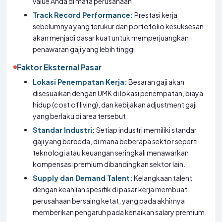
value Anda di mata perusahaan.
Track Record Performance:
Prestasi kerja
sebelumnya yang terukur dan portofolio kesuksesan
akan menjadi dasar kuat untuk memperjuangkan
penawaran gaji yang lebih tinggi.
Faktor Eksternal Pasar
Lokasi Penempatan Kerja:
Besaran gaji akan
disesuaikan dengan UMK di lokasi penempatan, biaya
hidup (cost of living), dan kebijakan adjustment gaji
yang berlaku di area tersebut.
Standar Industri:
Setiap industri memiliki standar
gaji yang berbeda, di mana beberapa sektor seperti
teknologi atau keuangan seringkali menawarkan
kompensasi premium dibandingkan sektor lain.
Supply dan Demand Talent:
Kelangkaan talent
dengan keahlian spesifik di pasar kerja membuat
perusahaan bersaing ketat, yang pada akhirnya
memberikan pengaruh pada kenaikan salary premium.