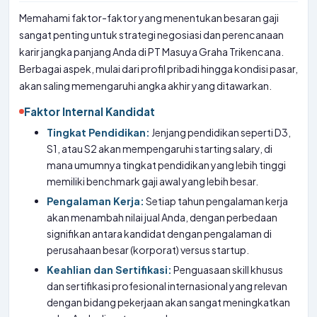
Memahami faktor-faktor yang menentukan besaran gaji
sangat penting untuk strategi negosiasi dan perencanaan
karir jangka panjang Anda di PT Masuya Graha Trikencana.
Berbagai aspek, mulai dari profil pribadi hingga kondisi pasar,
akan saling memengaruhi angka akhir yang ditawarkan.
Faktor Internal Kandidat
Tingkat Pendidikan:
Jenjang pendidikan seperti D3,
S1, atau S2 akan mempengaruhi starting salary, di
mana umumnya tingkat pendidikan yang lebih tinggi
memiliki benchmark gaji awal yang lebih besar.
Pengalaman Kerja:
Setiap tahun pengalaman kerja
akan menambah nilai jual Anda, dengan perbedaan
signifikan antara kandidat dengan pengalaman di
perusahaan besar (korporat) versus startup.
Keahlian dan Sertifikasi:
Penguasaan skill khusus
dan sertifikasi profesional internasional yang relevan
dengan bidang pekerjaan akan sangat meningkatkan