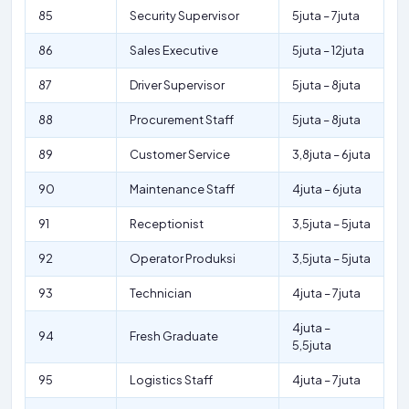
85
Security Supervisor
5juta – 7juta
86
Sales Executive
5juta – 12juta
87
Driver Supervisor
5juta – 8juta
88
Procurement Staff
5juta – 8juta
89
Customer Service
3,8juta – 6juta
90
Maintenance Staff
4juta – 6juta
91
Receptionist
3,5juta – 5juta
92
Operator Produksi
3,5juta – 5juta
93
Technician
4juta – 7juta
4juta –
94
Fresh Graduate
5,5juta
95
Logistics Staff
4juta – 7juta