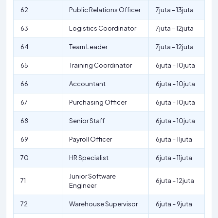
62
Public Relations Officer
7juta – 13juta
63
Logistics Coordinator
7juta – 12juta
64
Team Leader
7juta – 12juta
65
Training Coordinator
6juta – 10juta
66
Accountant
6juta – 10juta
67
Purchasing Officer
6juta – 10juta
68
Senior Staff
6juta – 10juta
69
Payroll Officer
6juta – 11juta
70
HR Specialist
6juta – 11juta
Junior Software
71
6juta – 12juta
Engineer
72
Warehouse Supervisor
6juta – 9juta