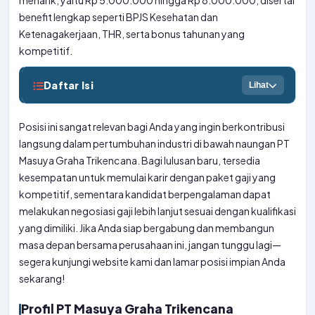
menarik, yaitu Rp 5.000.000 hingga Rp 8.000.000, disertai
benefit lengkap seperti BPJS Kesehatan dan
Ketenagakerjaan, THR, serta bonus tahunan yang
kompetitif.
Daftar Isi
Lihat
Posisi ini sangat relevan bagi Anda yang ingin berkontribusi
langsung dalam pertumbuhan industri di bawah naungan PT
Masuya Graha Trikencana. Bagi lulusan baru, tersedia
kesempatan untuk memulai karir dengan paket gaji yang
kompetitif, sementara kandidat berpengalaman dapat
melakukan negosiasi gaji lebih lanjut sesuai dengan kualifikasi
yang dimiliki. Jika Anda siap bergabung dan membangun
masa depan bersama perusahaan ini, jangan tunggu lagi—
segera kunjungi website kami dan lamar posisi impian Anda
sekarang!
Profil PT Masuya Graha Trikencana