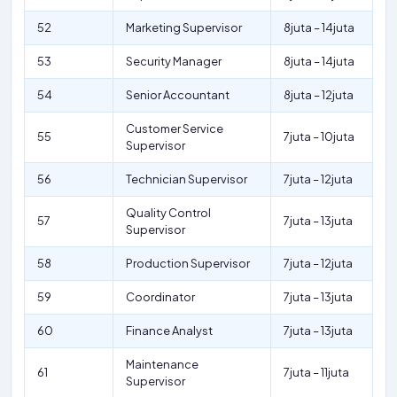
52
Marketing Supervisor
8juta – 14juta
53
Security Manager
8juta – 14juta
54
Senior Accountant
8juta – 12juta
Customer Service
55
7juta – 10juta
Supervisor
56
Technician Supervisor
7juta – 12juta
Quality Control
57
7juta – 13juta
Supervisor
58
Production Supervisor
7juta – 12juta
59
Coordinator
7juta – 13juta
60
Finance Analyst
7juta – 13juta
Maintenance
61
7juta – 11juta
Supervisor