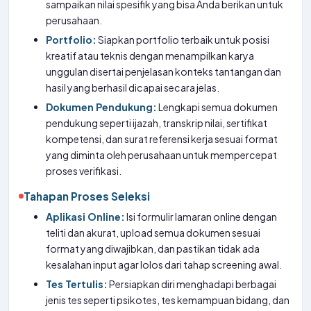
sampaikan nilai spesifik yang bisa Anda berikan untuk
perusahaan.
Portfolio:
Siapkan portfolio terbaik untuk posisi
kreatif atau teknis dengan menampilkan karya
unggulan disertai penjelasan konteks tantangan dan
hasil yang berhasil dicapai secara jelas.
Dokumen Pendukung:
Lengkapi semua dokumen
pendukung seperti ijazah, transkrip nilai, sertifikat
kompetensi, dan surat referensi kerja sesuai format
yang diminta oleh perusahaan untuk mempercepat
proses verifikasi.
Tahapan Proses Seleksi
Aplikasi Online:
Isi formulir lamaran online dengan
teliti dan akurat, upload semua dokumen sesuai
format yang diwajibkan, dan pastikan tidak ada
kesalahan input agar lolos dari tahap screening awal.
Tes Tertulis:
Persiapkan diri menghadapi berbagai
jenis tes seperti psikotes, tes kemampuan bidang, dan