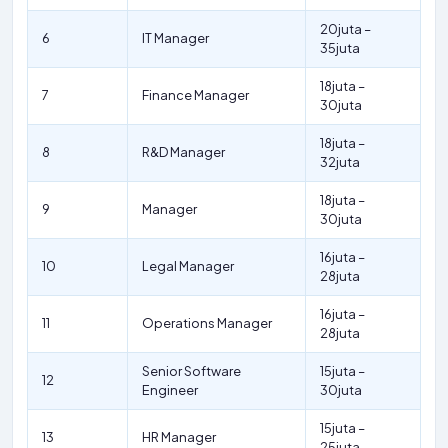
20juta –
6
IT Manager
35juta
18juta –
7
Finance Manager
30juta
18juta –
8
R&D Manager
32juta
18juta –
9
Manager
30juta
16juta –
10
Legal Manager
28juta
16juta –
11
Operations Manager
28juta
Senior Software
15juta –
12
Engineer
30juta
15juta –
13
HR Manager
25juta