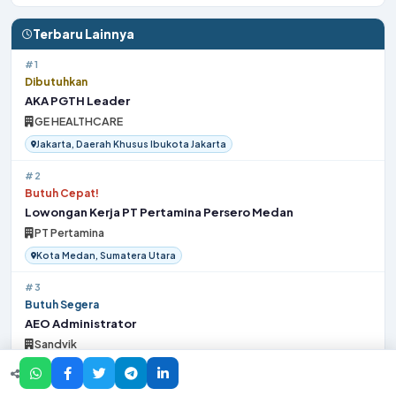
Terbaru Lainnya
#1
Dibutuhkan
AKA PGTH Leader
GE HEALTHCARE
Jakarta, Daerah Khusus Ibukota Jakarta
#2
Butuh Cepat!
Lowongan Kerja PT Pertamina Persero Medan
PT Pertamina
Kota Medan, Sumatera Utara
#3
Butuh Segera
AEO Administrator
Sandvik
Surabaya, Jawa Timur