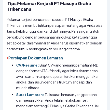
Tips Melamar Kerja di PT Masuya Graha
Trikencana
Melamar kerja di perusahaan sebesar PT Masuya Graha
Trikencana membutuhkan persiapan matang agar Anda bisa
tampil lebih unggul dari kandidat lainnya. Persaingan untuk
bergabung dengan perusahaan ini cukup ketat, sehingga
setiap detail dalam lamaran Anda harus diperhatikan dengan
cermat untuk meningkatkan peluang diterima.
Persiapan Dokumen Lamaran
CV/Resume:
Buat CV yang menarik perhatian HRD
dengan format ATS-friendly agar lolos sistem scan
awal, cantumkan pencapaian terukur menggunakan
angka, dan susun dengan struktur yang rapi dan
mudah dibaca.
Surat Lamaran:
Tulis surat lamaran yang personal
dan menunjukkan Anda telah melakukan riset
mendalam tentang PT Masuya Graha Trikencana, lalu