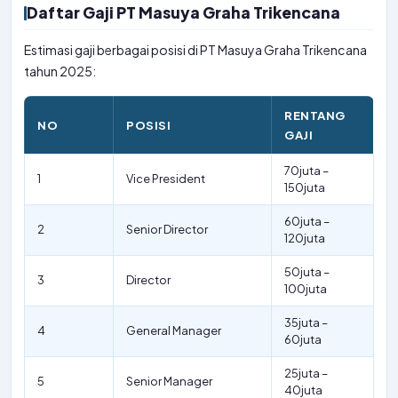
Daftar Gaji PT Masuya Graha Trikencana
Estimasi gaji berbagai posisi di PT Masuya Graha Trikencana
tahun 2025:
RENTANG
NO
POSISI
GAJI
70juta –
1
Vice President
150juta
60juta –
2
Senior Director
120juta
50juta –
3
Director
100juta
35juta –
4
General Manager
60juta
25juta –
5
Senior Manager
40juta