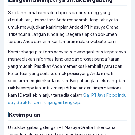
Setelah memahami seluruh proses dan strategi yang
dibutuhkan, kini saatnya Anda mengambil langkah nyata
untuk mewujudkan karir impian Anda di PT Masuya Graha
Trikencana. Jangan tunda lagi, segera siapkan dokumen
terbaik Anda dan kirimkan lamaran melalui website kami.
Kami sebagai platform penyedia lowongan kerja terpercaya
menyediakan informasi lengkap dan proses pendaftaran
yang mudah. Pastikan Anda memeriksa kembali syarat dan
ketentuan yang berlaku untuk posisi yang Anda minati
sebelum mengirimkan lamaran. Bergabunglah sekarang dan
raih kesempatan untuk menjadi bagian dari tim profesional
kami! Detail lebih lanjut tersedia dalam
Gaji PT Java Food Indu
stry Struktur dan Tunjangan Lengkap
.
Kesimpulan
Untuk bergabung dengan PT Masuya Graha Trikencana,
tersedia peluang karir di berbagai divisi dengan gaji