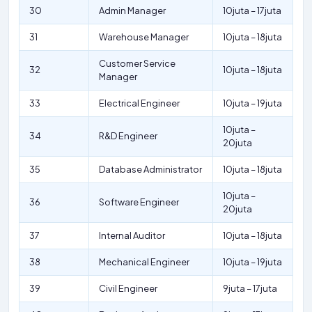
30
Admin Manager
10juta – 17juta
31
Warehouse Manager
10juta – 18juta
Customer Service
32
10juta – 18juta
Manager
33
Electrical Engineer
10juta – 19juta
10juta –
34
R&D Engineer
20juta
35
Database Administrator
10juta – 18juta
10juta –
36
Software Engineer
20juta
37
Internal Auditor
10juta – 18juta
38
Mechanical Engineer
10juta – 19juta
39
Civil Engineer
9juta – 17juta