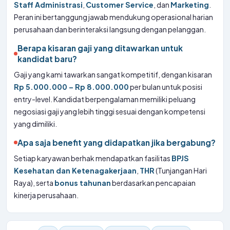
Staff Administrasi
,
Customer Service
, dan
Marketing
.
Peran ini bertanggung jawab mendukung operasional harian
perusahaan dan berinteraksi langsung dengan pelanggan.
Berapa kisaran gaji yang ditawarkan untuk
kandidat baru?
Gaji yang kami tawarkan sangat kompetitif, dengan kisaran
Rp 5.000.000 – Rp 8.000.000
per bulan untuk posisi
entry-level. Kandidat berpengalaman memiliki peluang
negosiasi gaji yang lebih tinggi sesuai dengan kompetensi
yang dimiliki.
Apa saja benefit yang didapatkan jika bergabung?
Setiap karyawan berhak mendapatkan fasilitas
BPJS
Kesehatan dan Ketenagakerjaan
,
THR
(Tunjangan Hari
Raya), serta
bonus tahunan
berdasarkan pencapaian
kinerja perusahaan.