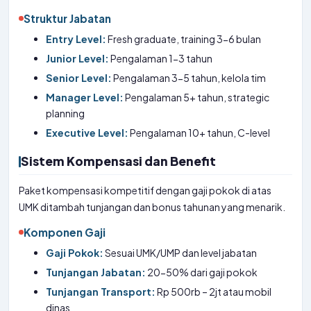
Struktur Jabatan
Entry Level:
Fresh graduate, training 3-6 bulan
Junior Level:
Pengalaman 1-3 tahun
Senior Level:
Pengalaman 3-5 tahun, kelola tim
Manager Level:
Pengalaman 5+ tahun, strategic
planning
Executive Level:
Pengalaman 10+ tahun, C-level
Sistem Kompensasi dan Benefit
Paket kompensasi kompetitif dengan gaji pokok di atas
UMK ditambah tunjangan dan bonus tahunan yang menarik.
Komponen Gaji
Gaji Pokok:
Sesuai UMK/UMP dan level jabatan
Tunjangan Jabatan:
20-50% dari gaji pokok
Tunjangan Transport:
Rp 500rb – 2jt atau mobil
dinas