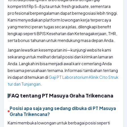
kompetitif Rp 5-8 juta untuk fresh graduate, sementara
profesional berpengalaman dapat bernegosiasi lebih tinggi.
Kami menyediakan platform lowongan kerja terpercaya
yang merinci peran tugas secara jelas, dilengkapi benefit
lengkap seperti BPJS Kesehatan dan Ketenagakerjaan, THR,
serta bonus tahunan untuk mendukung masa depan Anda.
Jangan lewatkan kesempatan ini—kunjungi website kami
sekarang untuk melihat detail posisi dan kirimkan lamaran
Anda. Langkah ini bisa menjadi awal karir cemerlang Anda
bersama perusahaan ternama. Informasi tambahan tentang
ini dapat ditemukan di
Gaji PT Laboratorium Klinik Cito Struk
tur dan Tunjangan
.
FAQ tentang PT Masuya Graha Trikencana
Posisi apa saja yang sedang dibuka di PT Masuya
Graha Trikencana?
Kami membuka lowongan untuk berbagai posisi seperti