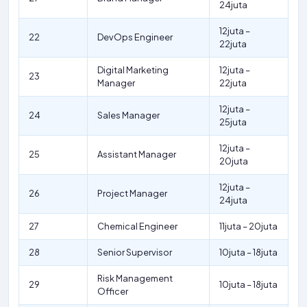
24juta
12juta –
22
DevOps Engineer
22juta
Digital Marketing
12juta –
23
Manager
22juta
12juta –
24
Sales Manager
25juta
12juta –
25
Assistant Manager
20juta
12juta –
26
Project Manager
24juta
27
Chemical Engineer
11juta – 20juta
28
Senior Supervisor
10juta – 18juta
Risk Management
29
10juta – 18juta
Officer