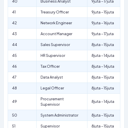
40
Business Analyst
9juta – 17juta
41
Treasury Officer
9juta – 15juta
42
Network Engineer
9juta – 16juta
43
Account Manager
9juta – 17juta
44
Sales Supervisor
8juta – 15juta
45
HR Supervisor
8juta – 14juta
46
Tax Officer
8juta – 14juta
47
Data Analyst
8juta – 15juta
48
Legal Officer
8juta – 15juta
Procurement
49
8juta – 14juta
Supervisor
50
System Administrator
8juta – 15juta
51
Supervisor
8juta – 15juta