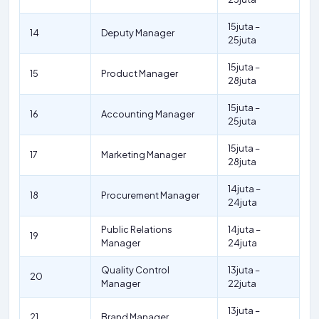
15juta –
14
Deputy Manager
25juta
15juta –
15
Product Manager
28juta
15juta –
16
Accounting Manager
25juta
15juta –
17
Marketing Manager
28juta
14juta –
18
Procurement Manager
24juta
Public Relations
14juta –
19
Manager
24juta
Quality Control
13juta –
20
Manager
22juta
13juta –
21
Brand Manager