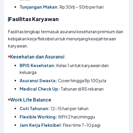
Tunjangan Makan:
Rp 30rb – 50rb per hari
Fasilitas Karyawan
Fasilitas lengkap termasuk asuransi kesehatan premium dan
kebijakan kerja fleksibel untuk menunjang kesejahteraan
karyawan.
Kesehatan dan Asuransi
BPJS Kesehatan:
Kelas 1 untuk karyawan dan
keluarga
Asuransi Swasta:
Cover hingga Rp 100 juta
Medical Check Up:
Tahunan di RS rekanan
Work Life Balance
Cuti Tahunan:
12-15 hari per tahun
Flexible Working:
WFH 2 hari/minggu
Jam Kerja Fleksibel:
Flexi time 7-10 pagi