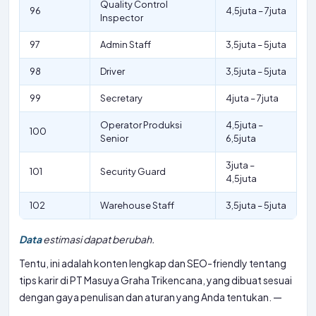
Quality Control
96
4,5juta – 7juta
Inspector
97
Admin Staff
3,5juta – 5juta
98
Driver
3,5juta – 5juta
99
Secretary
4juta – 7juta
Operator Produksi
4,5juta –
100
Senior
6,5juta
3juta –
101
Security Guard
4,5juta
102
Warehouse Staff
3,5juta – 5juta
Data
estimasi dapat berubah.
Tentu, ini adalah konten lengkap dan SEO-friendly tentang
tips karir di PT Masuya Graha Trikencana, yang dibuat sesuai
dengan gaya penulisan dan aturan yang Anda tentukan. —