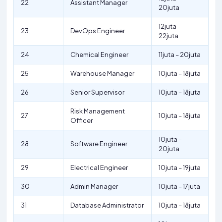
22
Assistant Manager
20juta
12juta –
23
DevOps Engineer
22juta
24
Chemical Engineer
11juta – 20juta
25
Warehouse Manager
10juta – 18juta
26
Senior Supervisor
10juta – 18juta
Risk Management
27
10juta – 18juta
Officer
10juta –
28
Software Engineer
20juta
29
Electrical Engineer
10juta – 19juta
30
Admin Manager
10juta – 17juta
31
Database Administrator
10juta – 18juta