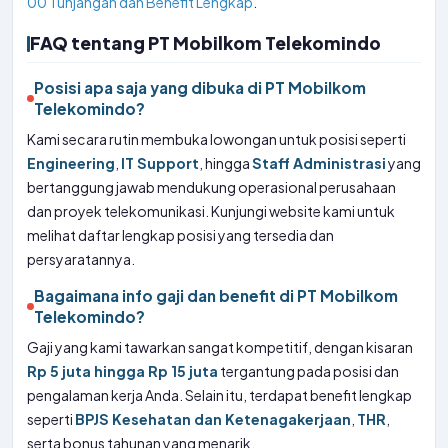
00 Tunjangan dan Benefit Lengkap
.
FAQ tentang PT Mobilkom Telekomindo
Posisi apa saja yang dibuka di PT Mobilkom
Telekomindo?
Kami secara rutin membuka lowongan untuk posisi seperti
Engineering
,
IT Support
, hingga
Staff Administrasi
yang
bertanggung jawab mendukung operasional perusahaan
dan proyek telekomunikasi. Kunjungi website kami untuk
melihat daftar lengkap posisi yang tersedia dan
persyaratannya.
Bagaimana info gaji dan benefit di PT Mobilkom
Telekomindo?
Gaji yang kami tawarkan sangat kompetitif, dengan kisaran
Rp 5 juta hingga Rp 15 juta
tergantung pada posisi dan
pengalaman kerja Anda. Selain itu, terdapat benefit lengkap
seperti
BPJS Kesehatan dan Ketenagakerjaan
,
THR
,
serta bonus tahunan yang menarik.