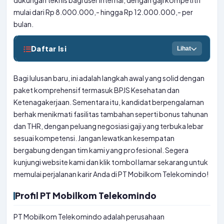
dukungan teknis bagi user internal, dengan gaji kompetitif
mulai dari Rp 8.000.000,- hingga Rp 12.000.000,- per
bulan.
Daftar Isi
Lihat
Bagi lulusan baru, ini adalah langkah awal yang solid dengan
paket komprehensif termasuk BPJS Kesehatan dan
Ketenagakerjaan. Sementara itu, kandidat berpengalaman
berhak menikmati fasilitas tambahan seperti bonus tahunan
dan THR, dengan peluang negosiasi gaji yang terbuka lebar
sesuai kompetensi. Jangan lewatkan kesempatan
bergabung dengan tim kami yang profesional. Segera
kunjungi website kami dan klik tombol lamar sekarang untuk
memulai perjalanan karir Anda di PT Mobilkom Telekomindo!
Profil PT Mobilkom Telekomindo
PT Mobilkom Telekomindo adalah perusahaan