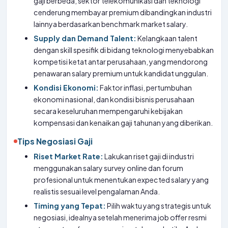
gaji berbeda, sektor telekomunikasi dan teknologi
cenderung membayar premium dibandingkan industri
lainnya berdasarkan benchmark market salary.
Supply dan Demand Talent:
Kelangkaan talent
dengan skill spesifik di bidang teknologi menyebabkan
kompetisi ketat antar perusahaan, yang mendorong
penawaran salary premium untuk kandidat unggulan.
Kondisi Ekonomi:
Faktor inflasi, pertumbuhan
ekonomi nasional, dan kondisi bisnis perusahaan
secara keseluruhan mempengaruhi kebijakan
kompensasi dan kenaikan gaji tahunan yang diberikan.
Tips Negosiasi Gaji
Riset Market Rate:
Lakukan riset gaji di industri
menggunakan salary survey online dan forum
profesional untuk menentukan expected salary yang
realistis sesuai level pengalaman Anda.
Timing yang Tepat:
Pilih waktu yang strategis untuk
negosiasi, idealnya setelah menerima job offer resmi