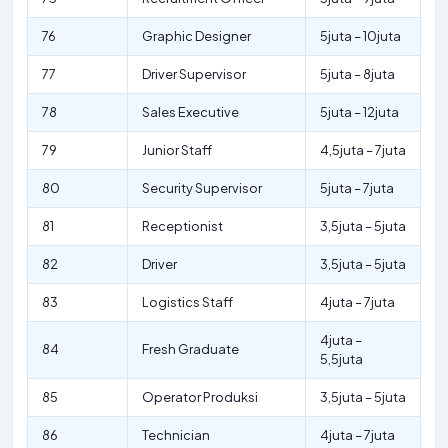
76
Graphic Designer
5juta – 10juta
77
Driver Supervisor
5juta – 8juta
78
Sales Executive
5juta – 12juta
79
Junior Staff
4,5juta – 7juta
80
Security Supervisor
5juta – 7juta
81
Receptionist
3,5juta – 5juta
82
Driver
3,5juta – 5juta
83
Logistics Staff
4juta – 7juta
4juta –
84
Fresh Graduate
5,5juta
85
Operator Produksi
3,5juta – 5juta
86
Technician
4juta – 7juta