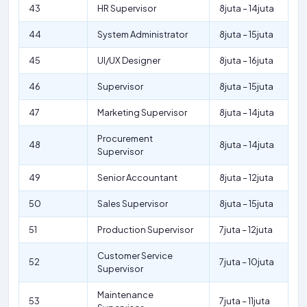
43
HR Supervisor
8juta – 14juta
44
System Administrator
8juta – 15juta
45
UI/UX Designer
8juta – 16juta
46
Supervisor
8juta – 15juta
47
Marketing Supervisor
8juta – 14juta
Procurement
48
8juta – 14juta
Supervisor
49
Senior Accountant
8juta – 12juta
50
Sales Supervisor
8juta – 15juta
51
Production Supervisor
7juta – 12juta
Customer Service
52
7juta – 10juta
Supervisor
Maintenance
53
7juta – 11juta