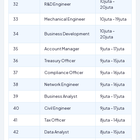
10juta –
32
R&D Engineer
20juta
33
Mechanical Engineer
10juta – 19juta
10juta –
34
Business Development
20juta
35
Account Manager
9juta – 17juta
36
Treasury Officer
9juta – 15juta
37
Compliance Officer
9juta – 16juta
38
Network Engineer
9juta – 16juta
39
Business Analyst
9juta – 17juta
40
Civil Engineer
9juta – 17juta
41
Tax Officer
8juta – 14juta
42
Data Analyst
8juta – 15juta