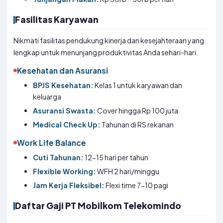
Fasilitas Karyawan
Nikmati fasilitas pendukung kinerja dan kesejahteraan yang
lengkap untuk menunjang produktivitas Anda sehari-hari.
Kesehatan dan Asuransi
BPJS Kesehatan:
Kelas 1 untuk karyawan dan
keluarga
Asuransi Swasta:
Cover hingga Rp 100 juta
Medical Check Up:
Tahunan di RS rekanan
Work Life Balance
Cuti Tahunan:
12-15 hari per tahun
Flexible Working:
WFH 2 hari/minggu
Jam Kerja Fleksibel:
Flexi time 7-10 pagi
Daftar Gaji PT Mobilkom Telekomindo