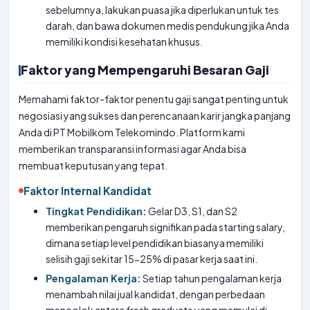
sebelumnya, lakukan puasa jika diperlukan untuk tes
darah, dan bawa dokumen medis pendukung jika Anda
memiliki kondisi kesehatan khusus.
Faktor yang Mempengaruhi Besaran Gaji
Memahami faktor-faktor penentu gaji sangat penting untuk
negosiasi yang sukses dan perencanaan karir jangka panjang
Anda di PT Mobilkom Telekomindo. Platform kami
memberikan transparansi informasi agar Anda bisa
membuat keputusan yang tepat.
Faktor Internal Kandidat
Tingkat Pendidikan:
Gelar D3, S1, dan S2
memberikan pengaruh signifikan pada starting salary,
dimana setiap level pendidikan biasanya memiliki
selisih gaji sekitar 15-25% di pasar kerja saat ini.
Pengalaman Kerja:
Setiap tahun pengalaman kerja
menambah nilai jual kandidat, dengan perbedaan