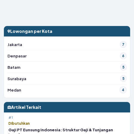
Lowongan per Kota
Jakarta
7
Denpasar
6
Batam
5
Surabaya
5
Medan
4
Artikel Terkait
#1
Dibutuhkan
Gaji PT Eunsung Indonesia: Struktur Gaji & Tunjangan