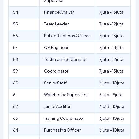
Supervisor
54
Finance Analyst
7juta – 13juta
55
Team Leader
7juta – 12juta
56
Public Relations Officer
7juta – 13juta
57
QA Engineer
7juta – 14juta
58
Technician Supervisor
7juta – 12juta
59
Coordinator
7juta – 13juta
60
Senior Staff
6juta – 10juta
61
Warehouse Supervisor
6juta – 9juta
62
Junior Auditor
6juta – 10juta
63
Training Coordinator
6juta – 10juta
64
Purchasing Officer
6juta – 10juta