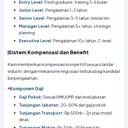
Entry Level:
Fresh graduate, training 3-6 bulan
Junior Level:
Pengalaman 1-3 tahun
Senior Level:
Pengalaman 3-5 tahun, kelola tim
Manager Level:
Pengalaman 5+ tahun, strategic
planning
Executive Level:
Pengalaman 10+ tahun, C-level
Sistem Kompensasi dan Benefit
Kami memberikan kompensasi kompetitif sesuai standar
industri, dengan mekanisme negosiasi terbuka bagi kandidat
berpengalaman.
Komponen Gaji
Gaji Pokok:
Sesuai UMK/UMP dan level jabatan
Tunjangan Jabatan:
20-50% dari gaji pokok
Tunjangan Transport:
Rp 500rb – 2jt atau mobil
dinas
Tunjangan Makan:
Rp 30rb – 50rb per hari