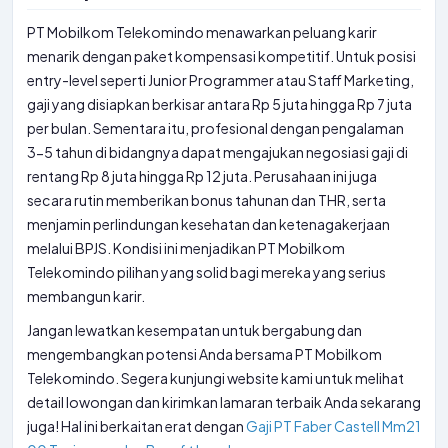
PT Mobilkom Telekomindo menawarkan peluang karir
menarik dengan paket kompensasi kompetitif. Untuk posisi
entry-level seperti Junior Programmer atau Staff Marketing,
gaji yang disiapkan berkisar antara Rp 5 juta hingga Rp 7 juta
per bulan. Sementara itu, profesional dengan pengalaman
3-5 tahun di bidangnya dapat mengajukan negosiasi gaji di
rentang Rp 8 juta hingga Rp 12 juta. Perusahaan ini juga
secara rutin memberikan bonus tahunan dan THR, serta
menjamin perlindungan kesehatan dan ketenagakerjaan
melalui BPJS. Kondisi ini menjadikan PT Mobilkom
Telekomindo pilihan yang solid bagi mereka yang serius
membangun karir.
Jangan lewatkan kesempatan untuk bergabung dan
mengembangkan potensi Anda bersama PT Mobilkom
Telekomindo. Segera kunjungi website kami untuk melihat
detail lowongan dan kirimkan lamaran terbaik Anda sekarang
juga! Hal ini berkaitan erat dengan
Gaji PT Faber Castell Mm21