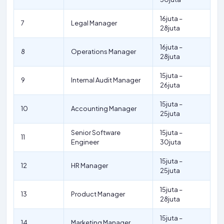
16juta –
7
Legal Manager
28juta
16juta –
8
Operations Manager
28juta
15juta –
9
Internal Audit Manager
26juta
15juta –
10
Accounting Manager
25juta
Senior Software
15juta –
11
Engineer
30juta
15juta –
12
HR Manager
25juta
15juta –
13
Product Manager
28juta
15juta –
14
Marketing Manager