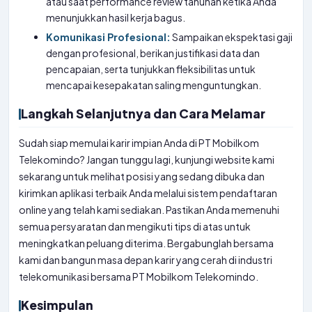
atau saat performance review tahunan ketika Anda
menunjukkan hasil kerja bagus.
Komunikasi Profesional:
Sampaikan ekspektasi gaji
dengan profesional, berikan justifikasi data dan
pencapaian, serta tunjukkan fleksibilitas untuk
mencapai kesepakatan saling menguntungkan.
Langkah Selanjutnya dan Cara Melamar
Sudah siap memulai karir impian Anda di PT Mobilkom
Telekomindo? Jangan tunggu lagi, kunjungi website kami
sekarang untuk melihat posisi yang sedang dibuka dan
kirimkan aplikasi terbaik Anda melalui sistem pendaftaran
online yang telah kami sediakan. Pastikan Anda memenuhi
semua persyaratan dan mengikuti tips di atas untuk
meningkatkan peluang diterima. Bergabunglah bersama
kami dan bangun masa depan karir yang cerah di industri
telekomunikasi bersama PT Mobilkom Telekomindo.
Kesimpulan