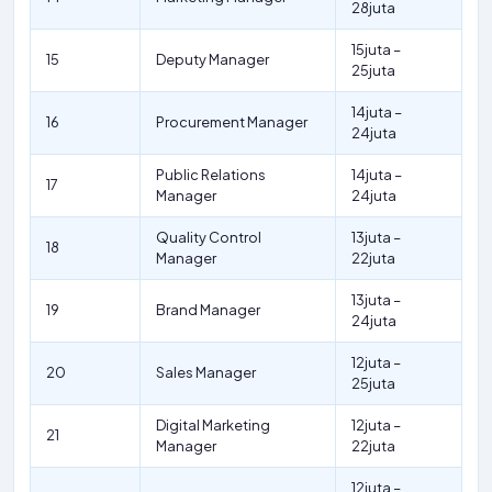
28juta
15juta –
15
Deputy Manager
25juta
14juta –
16
Procurement Manager
24juta
Public Relations
14juta –
17
Manager
24juta
Quality Control
13juta –
18
Manager
22juta
13juta –
19
Brand Manager
24juta
12juta –
20
Sales Manager
25juta
Digital Marketing
12juta –
21
Manager
22juta
12juta –