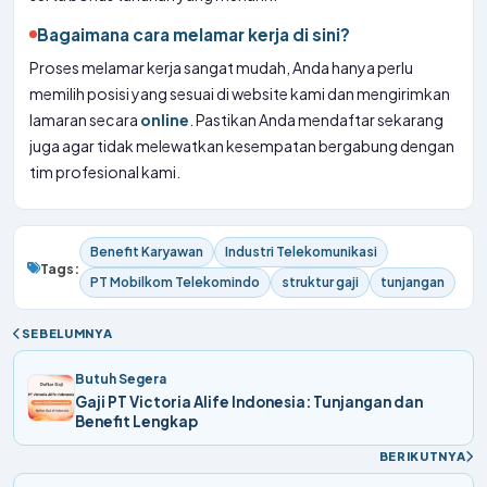
Bagaimana cara melamar kerja di sini?
Proses melamar kerja sangat mudah, Anda hanya perlu
memilih posisi yang sesuai di website kami dan mengirimkan
lamaran secara
online
. Pastikan Anda mendaftar sekarang
juga agar tidak melewatkan kesempatan bergabung dengan
tim profesional kami.
Benefit Karyawan
Industri Telekomunikasi
Tags:
PT Mobilkom Telekomindo
struktur gaji
tunjangan
SEBELUMNYA
Butuh Segera
Gaji PT Victoria Alife Indonesia: Tunjangan dan
Benefit Lengkap
BERIKUTNYA