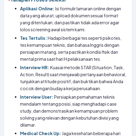
Aplikasi Online:
Isi formulir lamaran online dengan
data yang akurat, upload dokumen sesuai format
yang ditentukan, dan pastikan tidak ada error agar
lolos screening awal sistem kami.
Tes Tertulis:
Hadapi berbagai tes seperti psikotes,
tes kemampuan teknis, dan bahasa Inggris dengan
persiapan matang, serta pastikan kondisi fisik dan
mental prima saat hari H pelaksanaan tes.
Interview HR:
Kuasai metode STAR (Situation, Task,
Action, Result) saat menjawab pertanyaan behavioral,
tunjukkan attitude positif, dan buktikan bahwa Anda
cocok dengan budaya kerja perusahaan.
Interview User:
Persiapkan pemahaman teknis
mendalam tentang posisi, siap menghadapi case
study, dan demonstrasikan kemampuan problem
solving yang relevan dengan kebutuhan divisi yang
dilamar.
Medical Check Up:
Jaga kesehatan beberapa hari