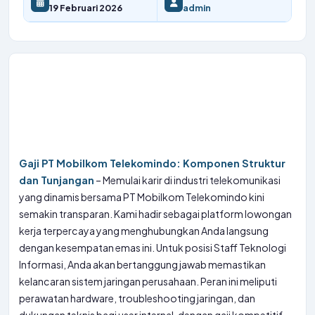
19 Februari 2026
admin
Gaji PT Mobilkom Telekomindo: Komponen Struktur
dan Tunjangan
– Memulai karir di industri telekomunikasi
yang dinamis bersama PT Mobilkom Telekomindo kini
semakin transparan. Kami hadir sebagai platform lowongan
kerja terpercaya yang menghubungkan Anda langsung
dengan kesempatan emas ini. Untuk posisi Staff Teknologi
Informasi, Anda akan bertanggung jawab memastikan
kelancaran sistem jaringan perusahaan. Peran ini meliputi
perawatan hardware, troubleshooting jaringan, dan