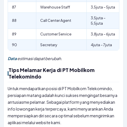
87
Warehouse Staff
3,5juta – 5juta
3,5juta –
88
Call Center Agent
5,5juta
89
Customer Service
3,8juta – 6juta
90
Secretary
4juta – 7juta
Data
estimasi dapat berubah.
Tips Melamar Kerja di PT Mobilkom
Telekomindo
Untuk mendapatkan posisi di PT Mobilkom Telekomindo,
persiapan matang adalah kunci sukses mengingat besarnya
antusiasme pelamar. Sebagai platform yang menyediakan
info lowongan kerja terpercaya, kami menyarankan Anda
mempersiapkan diri secara optimal sebelum mengirimkan
aplikasi melalui website kami.