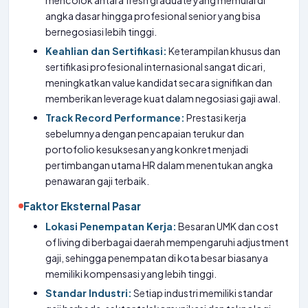
mencolok antara fresh graduate yang memulai di
angka dasar hingga profesional senior yang bisa
bernegosiasi lebih tinggi.
Keahlian dan Sertifikasi:
Keterampilan khusus dan
sertifikasi profesional internasional sangat dicari,
meningkatkan value kandidat secara signifikan dan
memberikan leverage kuat dalam negosiasi gaji awal.
Track Record Performance:
Prestasi kerja
sebelumnya dengan pencapaian terukur dan
portofolio kesuksesan yang konkret menjadi
pertimbangan utama HR dalam menentukan angka
penawaran gaji terbaik.
Faktor Eksternal Pasar
Lokasi Penempatan Kerja:
Besaran UMK dan cost
of living di berbagai daerah mempengaruhi adjustment
gaji, sehingga penempatan di kota besar biasanya
memiliki kompensasi yang lebih tinggi.
Standar Industri:
Setiap industri memiliki standar