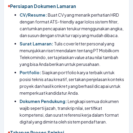
Persiapan Dokumen Lamaran
CV/Resume:
Buat CV yang menarik perhatian HRD
dengan format ATS-friendly agar lolos sistem filter,
cantumkan pencapaian terukur menggunakan angka,
dan susun dengan struktur rapi yang mudah dibaca.
Surat Lamaran:
Tulis cover letter personal yang
menunjukkan riset mendalam tentang PT Mobilkom
Telekomindo, serta jelaskan value atau nilai tambah
yang bisa Anda berikan untuk perusahaan.
Portfolio:
Siapkan portfolio karya terbaik untuk
posisi teknis atau kreatif, sertakan penjelasan konteks
proyek dan hasil konkret yang berhasil dicapai untuk
memperkuat kandidatur Anda.
Dokumen Pendukung:
Lengkapi semua dokumen
wajib seperti ijazah, transkrip nilai, sertifikat
kompetensi, dan surat referensi kerja dalam format
digital yang diminta oleh sistem pendaftaran.
Tahapan Proses Seleksi