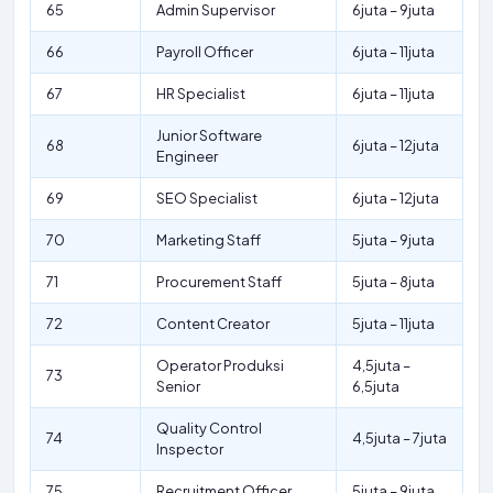
65
Admin Supervisor
6juta – 9juta
66
Payroll Officer
6juta – 11juta
67
HR Specialist
6juta – 11juta
Junior Software
68
6juta – 12juta
Engineer
69
SEO Specialist
6juta – 12juta
70
Marketing Staff
5juta – 9juta
71
Procurement Staff
5juta – 8juta
72
Content Creator
5juta – 11juta
Operator Produksi
4,5juta –
73
Senior
6,5juta
Quality Control
74
4,5juta – 7juta
Inspector
75
Recruitment Officer
5juta – 9juta