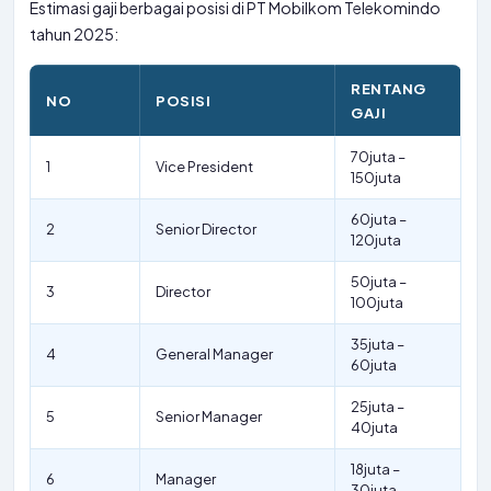
Estimasi gaji berbagai posisi di PT Mobilkom Telekomindo
tahun 2025:
RENTANG
NO
POSISI
GAJI
70juta –
1
Vice President
150juta
60juta –
2
Senior Director
120juta
50juta –
3
Director
100juta
35juta –
4
General Manager
60juta
25juta –
5
Senior Manager
40juta
18juta –
6
Manager
30juta