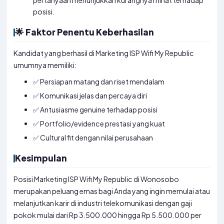
pertanyaan menunjukkan kurangnya minat terhadap
posisi.
🌟 Faktor Penentu Keberhasilan
Kandidat yang berhasil di Marketing ISP Wifi My Republic
umumnya memiliki:
✅ Persiapan matang dan riset mendalam
✅ Komunikasi jelas dan percaya diri
✅ Antusiasme genuine terhadap posisi
✅ Portfolio/evidence prestasi yang kuat
✅ Cultural fit dengan nilai perusahaan
Kesimpulan
Posisi Marketing ISP Wifi My Republic di Wonosobo
merupakan peluang emas bagi Anda yang ingin memulai atau
melanjutkan karir di industri telekomunikasi dengan gaji
pokok mulai dari Rp 3.500.000 hingga Rp 5.500.000 per