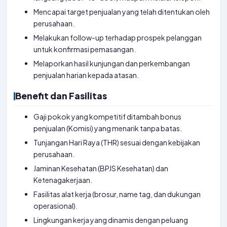
Mencapai target penjualan yang telah ditentukan oleh
perusahaan.
Melakukan follow-up terhadap prospek pelanggan
untuk konfirmasi pemasangan.
Melaporkan hasil kunjungan dan perkembangan
penjualan harian kepada atasan.
Benefit dan Fasilitas
Gaji pokok yang kompetitif ditambah bonus
penjualan (Komisi) yang menarik tanpa batas.
Tunjangan Hari Raya (THR) sesuai dengan kebijakan
perusahaan.
Jaminan Kesehatan (BPJS Kesehatan) dan
Ketenagakerjaan.
Fasilitas alat kerja (brosur, name tag, dan dukungan
operasional).
Lingkungan kerja yang dinamis dengan peluang