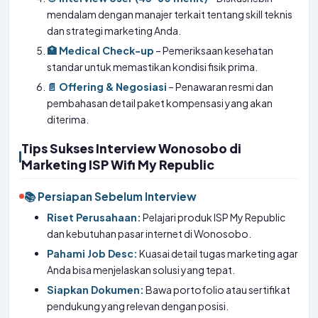
mendalam dengan manajer terkait tentang skill teknis
dan strategi marketing Anda.
🏥 Medical Check-up
– Pemeriksaan kesehatan
standar untuk memastikan kondisi fisik prima.
📄 Offering & Negosiasi
– Penawaran resmi dan
pembahasan detail paket kompensasi yang akan
diterima.
Tips Sukses Interview Wonosobo di
Marketing ISP Wifi My Republic
📚 Persiapan Sebelum Interview
Riset Perusahaan:
Pelajari produk ISP My Republic
dan kebutuhan pasar internet di Wonosobo.
Pahami Job Desc:
Kuasai detail tugas marketing agar
Anda bisa menjelaskan solusi yang tepat.
Siapkan Dokumen:
Bawa portofolio atau sertifikat
pendukung yang relevan dengan posisi.