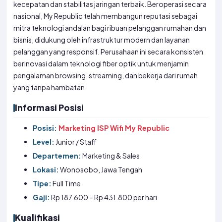
kecepatan dan stabilitas jaringan terbaik. Beroperasi secara
nasional, My Republic telah membangun reputasi sebagai
mitra teknologi andalan bagi ribuan pelanggan rumahan dan
bisnis, didukung oleh infrastruktur modern dan layanan
pelanggan yang responsif. Perusahaan ini secara konsisten
berinovasi dalam teknologi fiber optik untuk menjamin
pengalaman browsing, streaming, dan bekerja dari rumah
yang tanpa hambatan.
Informasi Posisi
Posisi:
Marketing ISP Wifi My Republic
Level:
Junior / Staff
Departemen:
Marketing & Sales
Lokasi:
Wonosobo, Jawa Tengah
Tipe:
Full Time
Gaji:
Rp 187.600 – Rp 431.800 per hari
Kualifikasi