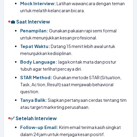
Mock Interview:
Latihan wawancara dengan teman
untuk melatih kelancaran bicara.
💼 Saat Interview
Penampilan:
Gunakan pakaian rapi semi formal
untuk menunjukkan kesan profesional.
Tepat Waktu:
Datang 15 menit lebih awal untuk
menunjukkan kedisiplinan.
Body Language:
Jaga kontak mata dan postur
tubuh agar terlihat percaya diri.
STAR Method:
Gunakan metode STAR (Situation,
Task, Action, Result) saat menjawab behavioral
question.
Tanya Balik:
Siapkan pertanyaan cerdas tentang tim
atau target marketing perusahaan.
✅ Setelah Interview
Follow-up Email:
Kirim email terima kasih singkat
dalam 24 jam untuk menjaga kesan positif.