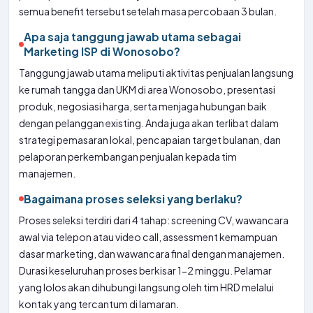
semua benefit tersebut setelah masa percobaan 3 bulan.
Apa saja tanggung jawab utama sebagai
Marketing ISP di Wonosobo?
Tanggung jawab utama meliputi aktivitas penjualan langsung
ke rumah tangga dan UKM di area Wonosobo, presentasi
produk, negosiasi harga, serta menjaga hubungan baik
dengan pelanggan existing. Anda juga akan terlibat dalam
strategi pemasaran lokal, pencapaian target bulanan, dan
pelaporan perkembangan penjualan kepada tim
manajemen.
Bagaimana proses seleksi yang berlaku?
Proses seleksi terdiri dari 4 tahap: screening CV, wawancara
awal via telepon atau video call, assessment kemampuan
dasar marketing, dan wawancara final dengan manajemen.
Durasi keseluruhan proses berkisar 1-2 minggu. Pelamar
yang lolos akan dihubungi langsung oleh tim HRD melalui
kontak yang tercantum di lamaran.