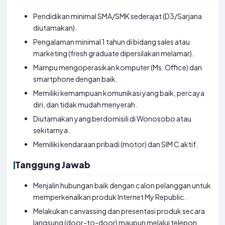
Pendidikan minimal SMA/SMK sederajat (D3/Sarjana
diutamakan).
Pengalaman minimal 1 tahun di bidang sales atau
marketing (fresh graduate dipersilakan melamar).
Mampu mengoperasikan komputer (Ms. Office) dan
smartphone dengan baik.
Memiliki kemampuan komunikasi yang baik, percaya
diri, dan tidak mudah menyerah.
Diutamakan yang berdomisili di Wonosobo atau
sekitarnya.
Memiliki kendaraan pribadi (motor) dan SIM C aktif.
Tanggung Jawab
Menjalin hubungan baik dengan calon pelanggan untuk
memperkenalkan produk Internet My Republic.
Melakukan canvassing dan presentasi produk secara
langsung (door-to-door) maupun melalui telepon.