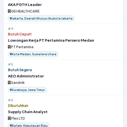
AKA PGTH Leader
GE HEALTHCARE
Jakarta, Daerah Khusus Ibukota Jakarta
#4
Butuh Cepat!
Lowongan Kerja PT Pertamina Persero Medan
PT Pertamina
Kota Medan, Sumatera Utara
#5
Butuh Segera
AEO Administrator
Sandvik
Surabaya, Jawa Timur
#6
Dibutuhkan
Supply Chain Analyst
Flex LTD
Batam, Kepulauan Riau