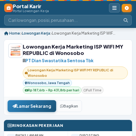
Portal Karir
Portal Lowongan Kerja
Home
Lowongan Kerja
Lowongan Kerja Marketing ISP WIF...
Lowongan Kerja Marketing ISP WIFI MY
REPUBLIC di Wonosobo
PT Dian Swastatika Sentosa Tbk
Lowongan Kerja Marketing ISP WIFI MY REPUBLIC di
Wonosobo
Wonosobo, Jawa Tengah
Rp 187,6rb – Rp 431,8rb per hari
Full Time
Lamar Sekarang
Bagikan
RINGKASAN PEKERJAAN
BATAS LAMARAN
DIPOSTING