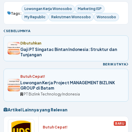
Lowongan Kerja Wonosobo
Marketing ISP
Tags:
My Republic
Rekrutmen Wonosobo
Wonosobo
SEBELUMNYA
Dibutuhkan
Gaji PT Singatac Bintan Indonesia: Struktur dan
Tunjangan
BERIKUTNYA
Butuh Cepat!
Lowongan Kerja Project MANAGEMENT BIZLINK
GROUP di Batam
PT Bizlink Technology Indonesia
Artikel Lainnya yang Relevan
BARU
Butuh Cepat!