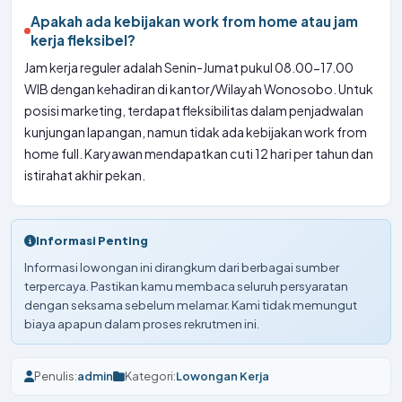
Apakah ada kebijakan work from home atau jam
kerja fleksibel?
Jam kerja reguler adalah Senin-Jumat pukul 08.00-17.00
WIB dengan kehadiran di kantor/Wilayah Wonosobo. Untuk
posisi marketing, terdapat fleksibilitas dalam penjadwalan
kunjungan lapangan, namun tidak ada kebijakan work from
home full. Karyawan mendapatkan cuti 12 hari per tahun dan
istirahat akhir pekan.
Informasi Penting
Informasi lowongan ini dirangkum dari berbagai sumber
terpercaya. Pastikan kamu membaca seluruh persyaratan
dengan seksama sebelum melamar. Kami tidak memungut
biaya apapun dalam proses rekrutmen ini.
Penulis:
admin
Kategori:
Lowongan Kerja