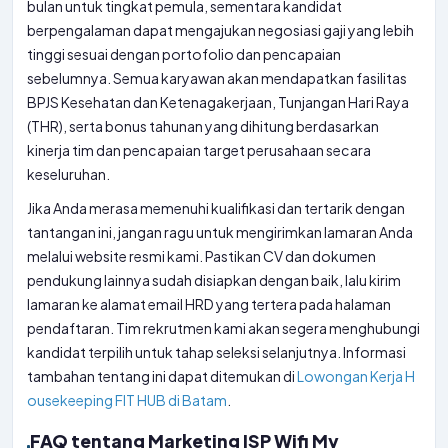
bulan untuk tingkat pemula, sementara kandidat
berpengalaman dapat mengajukan negosiasi gaji yang lebih
tinggi sesuai dengan portofolio dan pencapaian
sebelumnya. Semua karyawan akan mendapatkan fasilitas
BPJS Kesehatan dan Ketenagakerjaan, Tunjangan Hari Raya
(THR), serta bonus tahunan yang dihitung berdasarkan
kinerja tim dan pencapaian target perusahaan secara
keseluruhan.
Jika Anda merasa memenuhi kualifikasi dan tertarik dengan
tantangan ini, jangan ragu untuk mengirimkan lamaran Anda
melalui website resmi kami. Pastikan CV dan dokumen
pendukung lainnya sudah disiapkan dengan baik, lalu kirim
lamaran ke alamat email HRD yang tertera pada halaman
pendaftaran. Tim rekrutmen kami akan segera menghubungi
kandidat terpilih untuk tahap seleksi selanjutnya. Informasi
tambahan tentang ini dapat ditemukan di
Lowongan Kerja H
ousekeeping FIT HUB di Batam
.
FAQ tentang Marketing ISP Wifi My