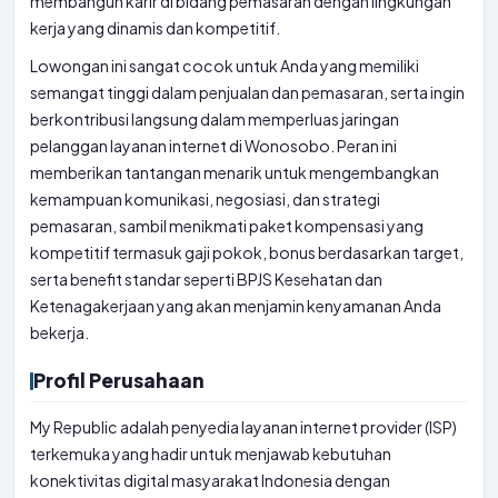
membangun karir di bidang pemasaran dengan lingkungan
kerja yang dinamis dan kompetitif.
Lowongan ini sangat cocok untuk Anda yang memiliki
semangat tinggi dalam penjualan dan pemasaran, serta ingin
berkontribusi langsung dalam memperluas jaringan
pelanggan layanan internet di Wonosobo. Peran ini
memberikan tantangan menarik untuk mengembangkan
kemampuan komunikasi, negosiasi, dan strategi
pemasaran, sambil menikmati paket kompensasi yang
kompetitif termasuk gaji pokok, bonus berdasarkan target,
serta benefit standar seperti BPJS Kesehatan dan
Ketenagakerjaan yang akan menjamin kenyamanan Anda
bekerja.
Profil Perusahaan
My Republic adalah penyedia layanan internet provider (ISP)
terkemuka yang hadir untuk menjawab kebutuhan
konektivitas digital masyarakat Indonesia dengan