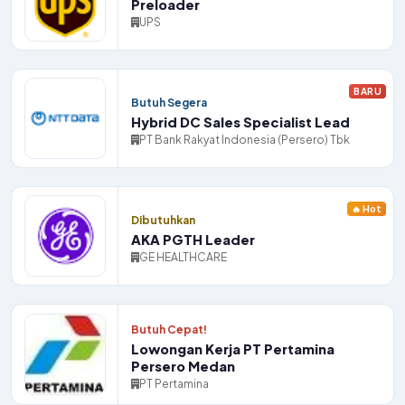
Preloader
UPS
BARU
Butuh Segera
Hybrid DC Sales Specialist Lead
PT Bank Rakyat Indonesia (Persero) Tbk
🔥 Hot
Dibutuhkan
AKA PGTH Leader
GE HEALTHCARE
Butuh Cepat!
Lowongan Kerja PT Pertamina
Persero Medan
PT Pertamina