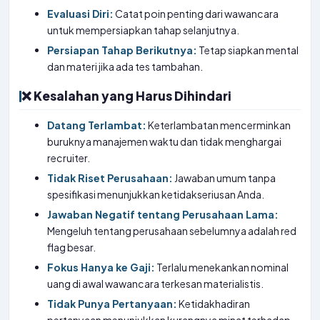
Evaluasi Diri:
Catat poin penting dari wawancara
untuk mempersiapkan tahap selanjutnya.
Persiapan Tahap Berikutnya:
Tetap siapkan mental
dan materi jika ada tes tambahan.
❌ Kesalahan yang Harus Dihindari
Datang Terlambat:
Keterlambatan mencerminkan
buruknya manajemen waktu dan tidak menghargai
recruiter.
Tidak Riset Perusahaan:
Jawaban umum tanpa
spesifikasi menunjukkan ketidakseriusan Anda.
Jawaban Negatif tentang Perusahaan Lama:
Mengeluh tentang perusahaan sebelumnya adalah red
flag besar.
Fokus Hanya ke Gaji:
Terlalu menekankan nominal
uang di awal wawancara terkesan materialistis.
Tidak Punya Pertanyaan:
Ketidakhadiran