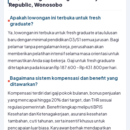
Republic, Wonosobo
Apakah lowongan ini terbuka untuk fresh
graduate?
Ya, lowongan ini terbuka untuk fresh graduate atau lulusan
baru dengan minimal pendidikan D3/S1 semua jurusan. Bagi
pelamar tanpa pengalaman kerja, perusahaan akan
memberikan pelatihan intensif selama masa orientasi untuk
memastikan Anda siap bekerja. Gaji untuk fresh graduate
ditetapkan pada kisaran Rp 187.600 – Rp 431.800 per hari.
Bagaimana sistem kompensasi dan benefit yang
ditawarkan?
Kompensasi terdiri dari gaji pokok bulanan, bonus penjualan
yang mencapai hingga 20% dari target, dan THR sesuai
regulasi pemerintah. Benefit lengkap meliputi BPJS
Kesehatan dan Ketenagakerjaan, asuransi kesehatan
tambahan, cuti tahunan, serta insentif khusus untuk
pencapaian luar biasa. Karyawan berhak mendapatkan