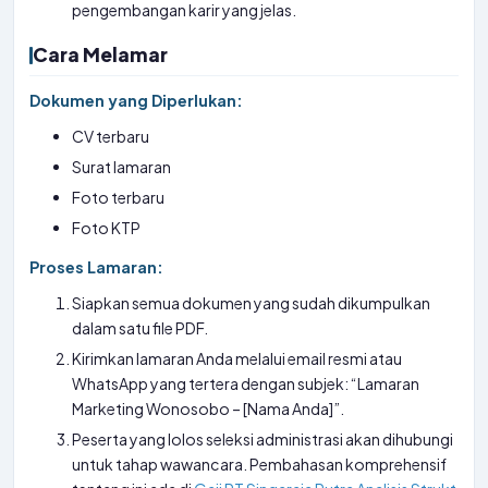
pengembangan karir yang jelas.
Cara Melamar
Dokumen yang Diperlukan:
CV terbaru
Surat lamaran
Foto terbaru
Foto KTP
Proses Lamaran:
Siapkan semua dokumen yang sudah dikumpulkan
dalam satu file PDF.
Kirimkan lamaran Anda melalui email resmi atau
WhatsApp yang tertera dengan subjek: “Lamaran
Marketing Wonosobo – [Nama Anda]”.
Peserta yang lolos seleksi administrasi akan dihubungi
untuk tahap wawancara. Pembahasan komprehensif