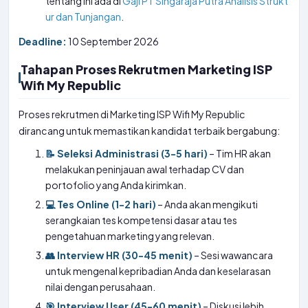
tentang ini ada di
Gaji PT Singaraja Putra Analisis Strukt
ur dan Tunjangan
.
Deadline:
10 September 2026
Tahapan Proses Rekrutmen Marketing ISP
Wifi My Republic
Proses rekrutmen di Marketing ISP Wifi My Republic
dirancang untuk memastikan kandidat terbaik bergabung:
📝 Seleksi Administrasi (3-5 hari)
– Tim HR akan
melakukan peninjauan awal terhadap CV dan
portofolio yang Anda kirimkan.
💻 Tes Online (1-2 hari)
– Anda akan mengikuti
serangkaian tes kompetensi dasar atau tes
pengetahuan marketing yang relevan.
👥 Interview HR (30-45 menit)
– Sesi wawancara
untuk mengenal kepribadian Anda dan keselarasan
nilai dengan perusahaan.
🎯 Interview User (45-60 menit)
– Diskusi lebih