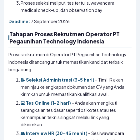
Proses seleksi meliputi tes tertulis, wawancara,
medical check-up, dan observation day
Deadline:
7 September 2026
Tahapan Proses Rekrutmen Operator PT
Pegaunihan Technology Indonesia
Proses rekrutmen di Operator PT Pegaunihan Technology
Indonesia dirancang untuk memastikan kandidat terbaik
bergabung:
📝 Seleksi Administrasi (3-5 hari)
– Tim HR akan
meninjau kelengkapan dokumen dan CV yang Anda
kirimkan untuk memastikan kualifikasi awal.
💻 Tes Online (1-2 hari)
– Anda akan mengikuti
serangkaian tes dasar seperti psikotes atau tes
kemampuan teknis singkat melalui link yang
dikirimkan.
👥 Interview HR (30-45 menit)
– Sesi wawancara