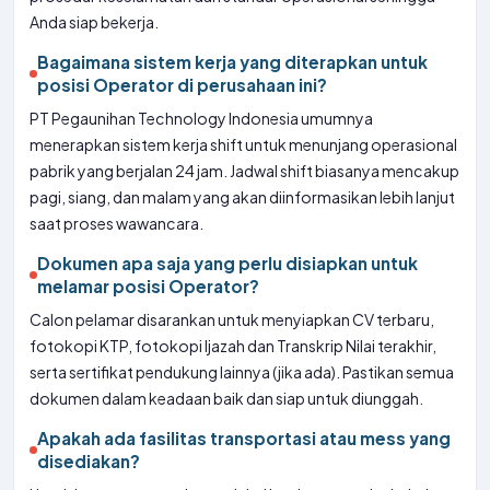
Anda siap bekerja.
Bagaimana sistem kerja yang diterapkan untuk
posisi Operator di perusahaan ini?
PT Pegaunihan Technology Indonesia umumnya
menerapkan sistem kerja shift untuk menunjang operasional
pabrik yang berjalan 24 jam. Jadwal shift biasanya mencakup
pagi, siang, dan malam yang akan diinformasikan lebih lanjut
saat proses wawancara.
Dokumen apa saja yang perlu disiapkan untuk
melamar posisi Operator?
Calon pelamar disarankan untuk menyiapkan CV terbaru,
fotokopi KTP, fotokopi Ijazah dan Transkrip Nilai terakhir,
serta sertifikat pendukung lainnya (jika ada). Pastikan semua
dokumen dalam keadaan baik dan siap untuk diunggah.
Apakah ada fasilitas transportasi atau mess yang
disediakan?