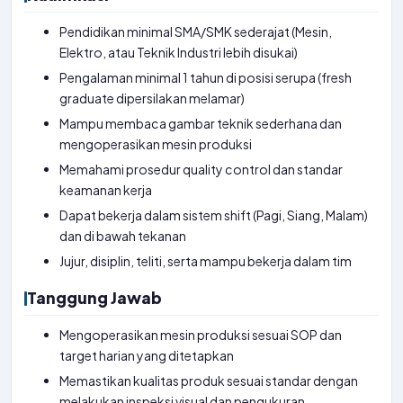
Pendidikan minimal SMA/SMK sederajat (Mesin,
Elektro, atau Teknik Industri lebih disukai)
Pengalaman minimal 1 tahun di posisi serupa (fresh
graduate dipersilakan melamar)
Mampu membaca gambar teknik sederhana dan
mengoperasikan mesin produksi
Memahami prosedur quality control dan standar
keamanan kerja
Dapat bekerja dalam sistem shift (Pagi, Siang, Malam)
dan di bawah tekanan
Jujur, disiplin, teliti, serta mampu bekerja dalam tim
Tanggung Jawab
Mengoperasikan mesin produksi sesuai SOP dan
target harian yang ditetapkan
Memastikan kualitas produk sesuai standar dengan
melakukan inspeksi visual dan pengukuran