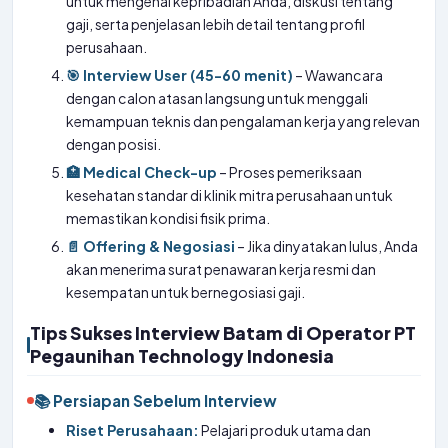
untuk mengenal kepribadian Anda, diskusi tentang
gaji, serta penjelasan lebih detail tentang profil
perusahaan.
🎯 Interview User (45-60 menit)
– Wawancara
dengan calon atasan langsung untuk menggali
kemampuan teknis dan pengalaman kerja yang relevan
dengan posisi.
🏥 Medical Check-up
– Proses pemeriksaan
kesehatan standar di klinik mitra perusahaan untuk
memastikan kondisi fisik prima.
📄 Offering & Negosiasi
– Jika dinyatakan lulus, Anda
akan menerima surat penawaran kerja resmi dan
kesempatan untuk bernegosiasi gaji.
Tips Sukses Interview Batam di Operator PT
Pegaunihan Technology Indonesia
📚 Persiapan Sebelum Interview
Riset Perusahaan:
Pelajari produk utama dan