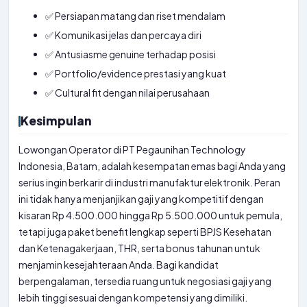
✅ Persiapan matang dan riset mendalam
✅ Komunikasi jelas dan percaya diri
✅ Antusiasme genuine terhadap posisi
✅ Portfolio/evidence prestasi yang kuat
✅ Cultural fit dengan nilai perusahaan
Kesimpulan
Lowongan Operator di PT Pegaunihan Technology
Indonesia, Batam, adalah kesempatan emas bagi Anda yang
serius ingin berkarir di industri manufaktur elektronik. Peran
ini tidak hanya menjanjikan gaji yang kompetitif dengan
kisaran Rp 4.500.000 hingga Rp 5.500.000 untuk pemula,
tetapi juga paket benefit lengkap seperti BPJS Kesehatan
dan Ketenagakerjaan, THR, serta bonus tahunan untuk
menjamin kesejahteraan Anda. Bagi kandidat
berpengalaman, tersedia ruang untuk negosiasi gaji yang
lebih tinggi sesuai dengan kompetensi yang dimiliki.