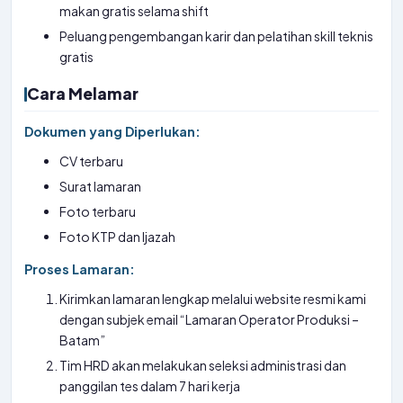
makan gratis selama shift
Peluang pengembangan karir dan pelatihan skill teknis
gratis
Cara Melamar
Dokumen yang Diperlukan:
CV terbaru
Surat lamaran
Foto terbaru
Foto KTP dan Ijazah
Proses Lamaran:
Kirimkan lamaran lengkap melalui website resmi kami
dengan subjek email “Lamaran Operator Produksi –
Batam”
Tim HRD akan melakukan seleksi administrasi dan
panggilan tes dalam 7 hari kerja