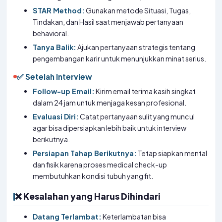
STAR Method:
Gunakan metode Situasi, Tugas,
Tindakan, dan Hasil saat menjawab pertanyaan
behavioral.
Tanya Balik:
Ajukan pertanyaan strategis tentang
pengembangan karir untuk menunjukkan minat serius.
✅ Setelah Interview
Follow-up Email:
Kirim email terima kasih singkat
dalam 24 jam untuk menjaga kesan profesional.
Evaluasi Diri:
Catat pertanyaan sulit yang muncul
agar bisa dipersiapkan lebih baik untuk interview
berikutnya.
Persiapan Tahap Berikutnya:
Tetap siapkan mental
dan fisik karena proses medical check-up
membutuhkan kondisi tubuh yang fit.
❌ Kesalahan yang Harus Dihindari
Datang Terlambat:
Keterlambatan bisa