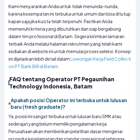
Kami menyarankan Anda untuk tidak menunda-nunda,
karena kesempatan ini terbuka untuk umum dan bisa ditutup
kapan saja jika kuota telah terpenuhi. Pastikan Anda
memenuhi kriteria yang dibutuhkan dan siap bergabung
dalam tim profesional di Batam. Segera kirimkan lamaran
terbaik Anda melalui halaman rekrutmen yang telah kami
sediakan di website ini untuk memulai proses seleksi. Konsep
ini dijelaskan lebih detail dalam
Lowongan Kerja Field Collecti
on PT Bank BRI di Batam
.
FAQ tentang Operator PT Pegaunihan
Technology Indonesia, Batam
Apakah posisi Operator ini terbuka untuk lulusan
baru (fresh graduate)?
Ya, posisi ini sangat terbuka untuk lulusan baru SMK atau
sederajat yang belum memiliki pengalaman kerja.
Perusahaan akan memberikan pelatihan dasar mengenai
prosedur keselamatan dan standar operasional sehingga