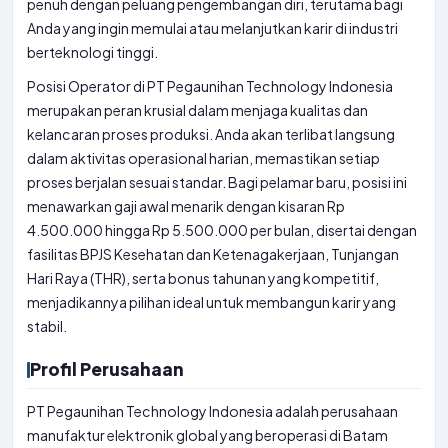
penuh dengan peluang pengembangan diri, terutama bagi
Anda yang ingin memulai atau melanjutkan karir di industri
berteknologi tinggi.
Posisi Operator di PT Pegaunihan Technology Indonesia
merupakan peran krusial dalam menjaga kualitas dan
kelancaran proses produksi. Anda akan terlibat langsung
dalam aktivitas operasional harian, memastikan setiap
proses berjalan sesuai standar. Bagi pelamar baru, posisi ini
menawarkan gaji awal menarik dengan kisaran Rp
4.500.000 hingga Rp 5.500.000 per bulan, disertai dengan
fasilitas BPJS Kesehatan dan Ketenagakerjaan, Tunjangan
Hari Raya (THR), serta bonus tahunan yang kompetitif,
menjadikannya pilihan ideal untuk membangun karir yang
stabil.
Profil Perusahaan
PT Pegaunihan Technology Indonesia adalah perusahaan
manufaktur elektronik global yang beroperasi di Batam