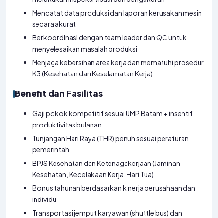
Mencatat data produksi dan laporan kerusakan mesin
secara akurat
Berkoordinasi dengan team leader dan QC untuk
menyelesaikan masalah produksi
Menjaga kebersihan area kerja dan mematuhi prosedur
K3 (Kesehatan dan Keselamatan Kerja)
Benefit dan Fasilitas
Gaji pokok kompetitif sesuai UMP Batam + insentif
produktivitas bulanan
Tunjangan Hari Raya (THR) penuh sesuai peraturan
pemerintah
BPJS Kesehatan dan Ketenagakerjaan (Jaminan
Kesehatan, Kecelakaan Kerja, Hari Tua)
Bonus tahunan berdasarkan kinerja perusahaan dan
individu
Transportasi jemput karyawan (shuttle bus) dan