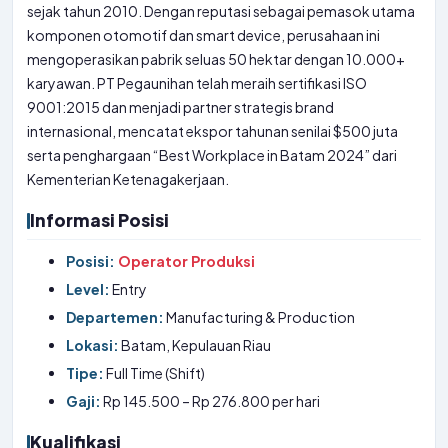
sejak tahun 2010. Dengan reputasi sebagai pemasok utama
komponen otomotif dan smart device, perusahaan ini
mengoperasikan pabrik seluas 50 hektar dengan 10.000+
karyawan. PT Pegaunihan telah meraih sertifikasi ISO
9001:2015 dan menjadi partner strategis brand
internasional, mencatat ekspor tahunan senilai $500 juta
serta penghargaan “Best Workplace in Batam 2024” dari
Kementerian Ketenagakerjaan.
Informasi Posisi
Posisi:
Operator Produksi
Level:
Entry
Departemen:
Manufacturing & Production
Lokasi:
Batam, Kepulauan Riau
Tipe:
Full Time (Shift)
Gaji:
Rp 145.500 – Rp 276.800 per hari
Kualifikasi