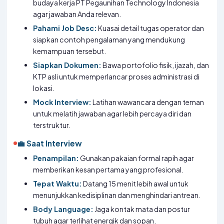
budaya kerja PT Pegaunihan Technology Indonesia
agar jawaban Anda relevan.
Pahami Job Desc:
Kuasai detail tugas operator dan
siapkan contoh pengalaman yang mendukung
kemampuan tersebut.
Siapkan Dokumen:
Bawa portofolio fisik, ijazah, dan
KTP asli untuk memperlancar proses administrasi di
lokasi.
Mock Interview:
Latihan wawancara dengan teman
untuk melatih jawaban agar lebih percaya diri dan
terstruktur.
💼 Saat Interview
Penampilan:
Gunakan pakaian formal rapih agar
memberikan kesan pertama yang profesional.
Tepat Waktu:
Datang 15 menit lebih awal untuk
menunjukkan kedisiplinan dan menghindari antrean.
Body Language:
Jaga kontak mata dan postur
tubuh agar terlihat energik dan sopan.