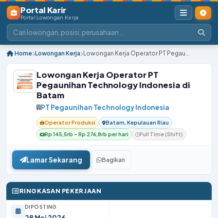
Portal Karir
Portal Lowongan Kerja
Home
Lowongan Kerja
Lowongan Kerja Operator PT Pegau...
Lowongan Kerja Operator PT
Pegaunihan Technology Indonesia di
Batam
PT Pegaunihan Technology Indonesia
Operator Produksi
Batam, Kepulauan Riau
Rp 145,5rb – Rp 276,8rb per hari
Full Time (Shift)
Lamar Sekarang
Bagikan
RINGKASAN PEKERJAAN
DIPOSTING
28 Mei 2026