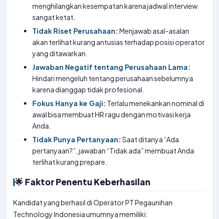
menghilangkan kesempatan karena jadwal interview
sangat ketat.
Tidak Riset Perusahaan:
Menjawab asal-asalan
akan terlihat kurang antusias terhadap posisi operator
yang ditawarkan.
Jawaban Negatif tentang Perusahaan Lama:
Hindari mengeluh tentang perusahaan sebelumnya
karena dianggap tidak profesional.
Fokus Hanya ke Gaji:
Terlalu menekankan nominal di
awal bisa membuat HR ragu dengan motivasi kerja
Anda.
Tidak Punya Pertanyaan:
Saat ditanya “Ada
pertanyaan?”, jawaban “Tidak ada” membuat Anda
terlihat kurang prepare.
🌟 Faktor Penentu Keberhasilan
Kandidat yang berhasil di Operator PT Pegaunihan
Technology Indonesia umumnya memiliki: