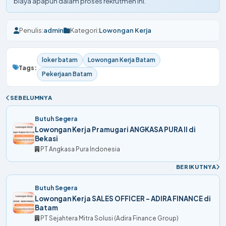
biaya apapun dalam proses rekrutmen ini.
Penulis:
admin
Kategori:
Lowongan Kerja
loker batam
Lowongan Kerja Batam
Tags:
Pekerjaan Batam
SEBELUMNYA
Butuh Segera
Lowongan Kerja Pramugari ANGKASA PURA II di
Bekasi
PT Angkasa Pura Indonesia
BERIKUTNYA
Butuh Segera
Lowongan Kerja SALES OFFICER - ADIRA FINANCE di
Batam
PT Sejahtera Mitra Solusi (Adira Finance Group)