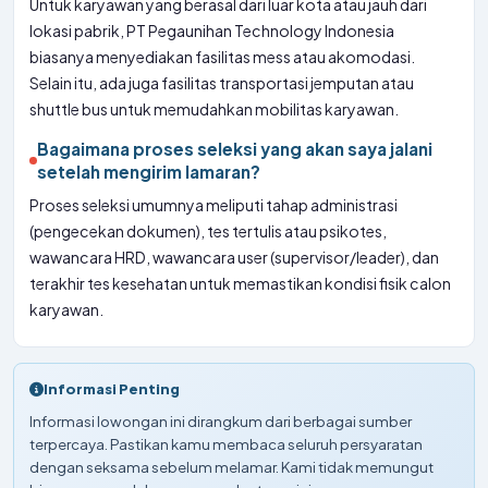
Untuk karyawan yang berasal dari luar kota atau jauh dari
lokasi pabrik, PT Pegaunihan Technology Indonesia
biasanya menyediakan fasilitas mess atau akomodasi.
Selain itu, ada juga fasilitas transportasi jemputan atau
shuttle bus untuk memudahkan mobilitas karyawan.
Bagaimana proses seleksi yang akan saya jalani
setelah mengirim lamaran?
Proses seleksi umumnya meliputi tahap administrasi
(pengecekan dokumen), tes tertulis atau psikotes,
wawancara HRD, wawancara user (supervisor/leader), dan
terakhir tes kesehatan untuk memastikan kondisi fisik calon
karyawan.
Informasi Penting
Informasi lowongan ini dirangkum dari berbagai sumber
terpercaya. Pastikan kamu membaca seluruh persyaratan
dengan seksama sebelum melamar. Kami tidak memungut