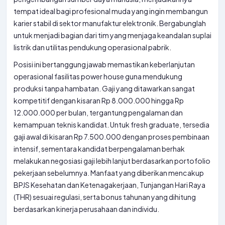
tempat ideal bagi profesional muda yang ingin membangun
karier stabil di sektor manufaktur elektronik. Bergabunglah
untuk menjadi bagian dari tim yang menjaga keandalan suplai
listrik dan utilitas pendukung operasional pabrik.
Posisi ini bertanggung jawab memastikan keberlanjutan
operasional fasilitas power house guna mendukung
produksi tanpa hambatan. Gaji yang ditawarkan sangat
kompetitif dengan kisaran Rp 8.000.000 hingga Rp
12.000.000 per bulan, tergantung pengalaman dan
kemampuan teknis kandidat. Untuk fresh graduate, tersedia
gaji awal di kisaran Rp 7.500.000 dengan proses pembinaan
intensif, sementara kandidat berpengalaman berhak
melakukan negosiasi gaji lebih lanjut berdasarkan portofolio
pekerjaan sebelumnya. Manfaat yang diberikan mencakup
BPJS Kesehatan dan Ketenagakerjaan, Tunjangan Hari Raya
(THR) sesuai regulasi, serta bonus tahunan yang dihitung
berdasarkan kinerja perusahaan dan individu.