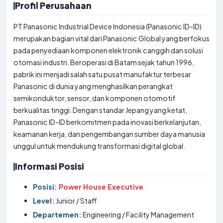
Profil Perusahaan
PT Panasonic Industrial Device Indonesia (Panasonic ID-ID)
merupakan bagian vital dari Panasonic Global yang berfokus
pada penyediaan komponen elektronik canggih dan solusi
otomasi industri. Beroperasi di Batam sejak tahun 1996,
pabrik ini menjadi salah satu pusat manufaktur terbesar
Panasonic di dunia yang menghasilkan perangkat
semikonduktor, sensor, dan komponen otomotif
berkualitas tinggi. Dengan standar Jepang yang ketat,
Panasonic ID-ID berkomitmen pada inovasi berkelanjutan,
keamanan kerja, dan pengembangan sumber daya manusia
unggul untuk mendukung transformasi digital global.
Informasi Posisi
Posisi:
Power House Executive
Level:
Junior / Staff
Departemen:
Engineering / Facility Management