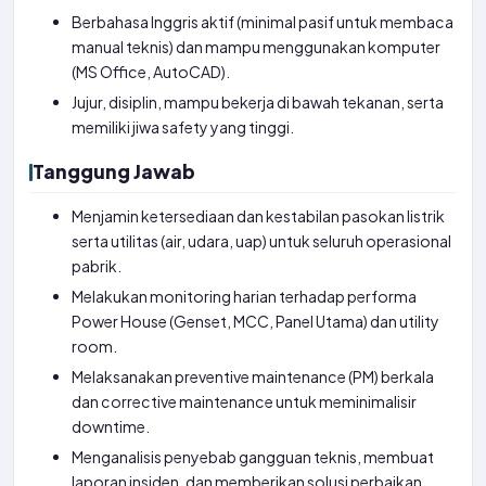
Berbahasa Inggris aktif (minimal pasif untuk membaca
manual teknis) dan mampu menggunakan komputer
(MS Office, AutoCAD).
Jujur, disiplin, mampu bekerja di bawah tekanan, serta
memiliki jiwa safety yang tinggi.
Tanggung Jawab
Menjamin ketersediaan dan kestabilan pasokan listrik
serta utilitas (air, udara, uap) untuk seluruh operasional
pabrik.
Melakukan monitoring harian terhadap performa
Power House (Genset, MCC, Panel Utama) dan utility
room.
Melaksanakan preventive maintenance (PM) berkala
dan corrective maintenance untuk meminimalisir
downtime.
Menganalisis penyebab gangguan teknis, membuat
laporan insiden, dan memberikan solusi perbaikan