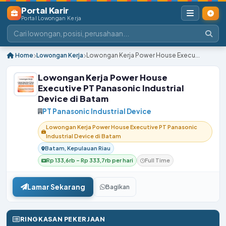
Portal Karir
Portal Lowongan Kerja
Home
Lowongan Kerja
Lowongan Kerja Power House Execu...
Lowongan Kerja Power House
Executive PT Panasonic Industrial
Device di Batam
PT Panasonic Industrial Device
Lowongan Kerja Power House Executive PT Panasonic
Industrial Device di Batam
Batam, Kepulauan Riau
Rp 133,6rb – Rp 333,7rb per hari
Full Time
Lamar Sekarang
Bagikan
RINGKASAN PEKERJAAN