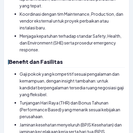
yang tepat.
Koordinasi dengan tim Maintenance, Production, dan
vendor eksternal untuk proyek perbaikan atau
instalasi baru.
Menjaga kepatuhan terhadap standar Safety, Health,
dan Environment (SHE) serta prosedur emergency
response.
Benefit dan Fasilitas
Gaji pokok yang kompetitif sesuai pengalaman dan
kemampuan, dengan insight tambahan: untuk
kandidat berpengalaman tersedia ruang negosiasi gaji
yang fleksibel.
Tunjangan Hari Raya (THR) dan Bonus Tahunan
(Performance Based) yang menarik sesuai kebijakan
perusahaan.
Jaminan kesehatan menyeluruh (BPJS Kesehatan) dan
jaminan kecelakaan kerja serta hari tua (BPJS