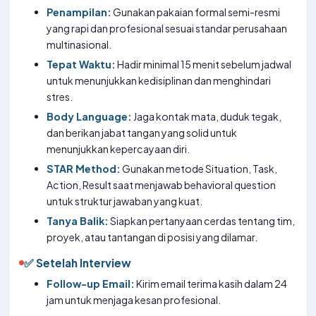
Penampilan:
Gunakan pakaian formal semi-resmi
yang rapi dan profesional sesuai standar perusahaan
multinasional.
Tepat Waktu:
Hadir minimal 15 menit sebelum jadwal
untuk menunjukkan kedisiplinan dan menghindari
stres.
Body Language:
Jaga kontak mata, duduk tegak,
dan berikan jabat tangan yang solid untuk
menunjukkan kepercayaan diri.
STAR Method:
Gunakan metode Situation, Task,
Action, Result saat menjawab behavioral question
untuk struktur jawaban yang kuat.
Tanya Balik:
Siapkan pertanyaan cerdas tentang tim,
proyek, atau tantangan di posisi yang dilamar.
✅ Setelah Interview
Follow-up Email:
Kirim email terima kasih dalam 24
jam untuk menjaga kesan profesional.