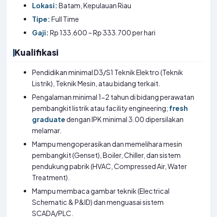
Lokasi:
Batam, Kepulauan Riau
Tipe:
Full Time
Gaji:
Rp 133.600 – Rp 333.700 per hari
Kualifikasi
Pendidikan minimal D3/S1 Teknik Elektro (Teknik
Listrik), Teknik Mesin, atau bidang terkait.
Pengalaman minimal 1-2 tahun di bidang perawatan
pembangkit listrik atau facility engineering;
fresh
graduate
dengan IPK minimal 3.00 dipersilakan
melamar.
Mampu mengoperasikan dan memelihara mesin
pembangkit (Genset), Boiler, Chiller, dan sistem
pendukung pabrik (HVAC, Compressed Air, Water
Treatment).
Mampu membaca gambar teknik (Electrical
Schematic & P&ID) dan menguasai sistem
SCADA/PLC.