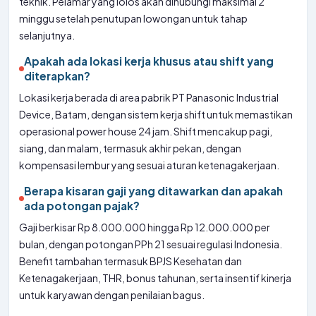
teknik. Pelamar yang lolos akan dihubungi maksimal 2
minggu setelah penutupan lowongan untuk tahap
selanjutnya.
Apakah ada lokasi kerja khusus atau shift yang
diterapkan?
Lokasi kerja berada di area pabrik PT Panasonic Industrial
Device, Batam, dengan sistem kerja shift untuk memastikan
operasional power house 24 jam. Shift mencakup pagi,
siang, dan malam, termasuk akhir pekan, dengan
kompensasi lembur yang sesuai aturan ketenagakerjaan.
Berapa kisaran gaji yang ditawarkan dan apakah
ada potongan pajak?
Gaji berkisar Rp 8.000.000 hingga Rp 12.000.000 per
bulan, dengan potongan PPh 21 sesuai regulasi Indonesia.
Benefit tambahan termasuk BPJS Kesehatan dan
Ketenagakerjaan, THR, bonus tahunan, serta insentif kinerja
untuk karyawan dengan penilaian bagus.