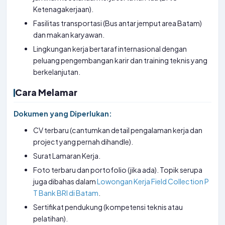
Ketenagakerjaan).
Fasilitas transportasi (Bus antar jemput area Batam)
dan makan karyawan.
Lingkungan kerja bertaraf internasional dengan
peluang pengembangan karir dan training teknis yang
berkelanjutan.
Cara Melamar
Dokumen yang Diperlukan:
CV terbaru (cantumkan detail pengalaman kerja dan
project yang pernah dihandle).
Surat Lamaran Kerja.
Foto terbaru dan portofolio (jika ada). Topik serupa
juga dibahas dalam
Lowongan Kerja Field Collection P
T Bank BRI di Batam
.
Sertifikat pendukung (kompetensi teknis atau
pelatihan).