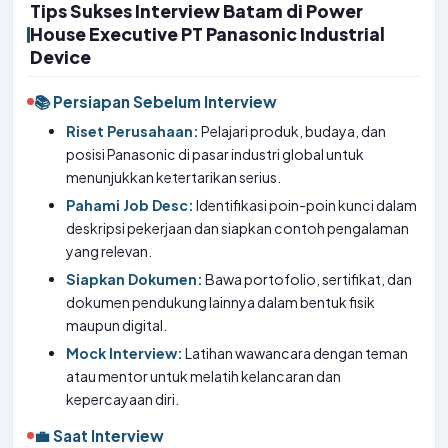
Tips Sukses Interview Batam di Power
House Executive PT Panasonic Industrial
Device
📚 Persiapan Sebelum Interview
Riset Perusahaan:
Pelajari produk, budaya, dan
posisi Panasonic di pasar industri global untuk
menunjukkan ketertarikan serius.
Pahami Job Desc:
Identifikasi poin-poin kunci dalam
deskripsi pekerjaan dan siapkan contoh pengalaman
yang relevan.
Siapkan Dokumen:
Bawa portofolio, sertifikat, dan
dokumen pendukung lainnya dalam bentuk fisik
maupun digital.
Mock Interview:
Latihan wawancara dengan teman
atau mentor untuk melatih kelancaran dan
kepercayaan diri.
💼 Saat Interview