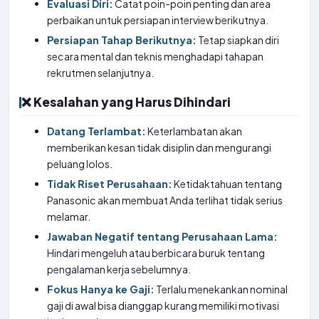
Evaluasi Diri:
Catat poin-poin penting dan area
perbaikan untuk persiapan interview berikutnya.
Persiapan Tahap Berikutnya:
Tetap siapkan diri
secara mental dan teknis menghadapi tahapan
rekrutmen selanjutnya.
❌ Kesalahan yang Harus Dihindari
Datang Terlambat:
Keterlambatan akan
memberikan kesan tidak disiplin dan mengurangi
peluang lolos.
Tidak Riset Perusahaan:
Ketidaktahuan tentang
Panasonic akan membuat Anda terlihat tidak serius
melamar.
Jawaban Negatif tentang Perusahaan Lama:
Hindari mengeluh atau berbicara buruk tentang
pengalaman kerja sebelumnya.
Fokus Hanya ke Gaji:
Terlalu menekankan nominal
gaji di awal bisa dianggap kurang memiliki motivasi