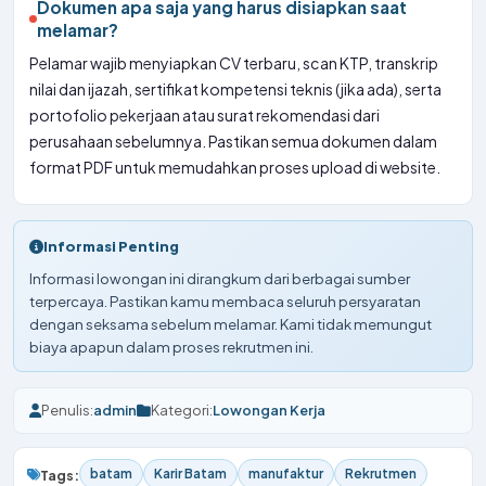
Dokumen apa saja yang harus disiapkan saat
melamar?
Pelamar wajib menyiapkan CV terbaru, scan KTP, transkrip
nilai dan ijazah, sertifikat kompetensi teknis (jika ada), serta
portofolio pekerjaan atau surat rekomendasi dari
perusahaan sebelumnya. Pastikan semua dokumen dalam
format PDF untuk memudahkan proses upload di website.
Informasi Penting
Informasi lowongan ini dirangkum dari berbagai sumber
terpercaya. Pastikan kamu membaca seluruh persyaratan
dengan seksama sebelum melamar. Kami tidak memungut
biaya apapun dalam proses rekrutmen ini.
Penulis:
admin
Kategori:
Lowongan Kerja
batam
Karir Batam
manufaktur
Rekrutmen
Tags: