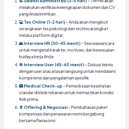
📝 Seleksi Administrasi (3-5 hari)
– Tim HR akan
melakukan verifikasi kelengkapan dokumen dan CV
yang Anda kirimkan.
💻 Tes Online (1-2 hari)
– Anda akan mengikuti
serangkaian tes psikologi dan technical singkat
melalui platform digital.
👥 Interview HR (30-45 menit)
– Sesi wawancara
untuk mengenal karakter, motivasi, dan kesesuaian
budaya kerja Anda.
🎯 Interview User (45-60 menit)
– Diskusi teknis
dengan user atau atasan langsung untuk mendalami
kompetensi dan pengalaman spesifik.
🏥 Medical Check-up
– Pemeriksaan kesehatan
standar di klinik rekanan untuk memastikan kondisi
fisik prima.
📄 Offering & Negosiasi
– Pembahasan paket
kompensasi dan penawaran resmi bergabung
bersama Panasonic.