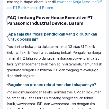
tentang ini dapat ditemukan di
Lowongan Kerja Account Off
icer PT Bank Mandiri di Batam
.
FAQ tentang Power House Executive PT
Panasonic Industrial Device, Batam
Apa saja kualifikasi pendidikan yang dibutuhkan
untuk posisi ini?
Posisi ini terbuka untuk lulusan minimal D3 atau S1 Teknik
Elektro, Teknik Mesin, atau bidang terkait. Pengalaman kerja
minimal 1-2 tahun di bidang pemeliharaan power plant atau
facility management akan menjadi nilai tambah, namun fresh
graduate dengan IPK minimal 3.0 dan magang relevan juga
dipertimbangkan.
Bagaimana proses rekrutmen dan tahapannya?
Proses dimulai dengan seleksi administrasi CV dan dokumen
pelamar, diikuti tes tertulis tentang pengetahuan teknis
listrik, wawancara HRD, dan wawancara user dengan tim