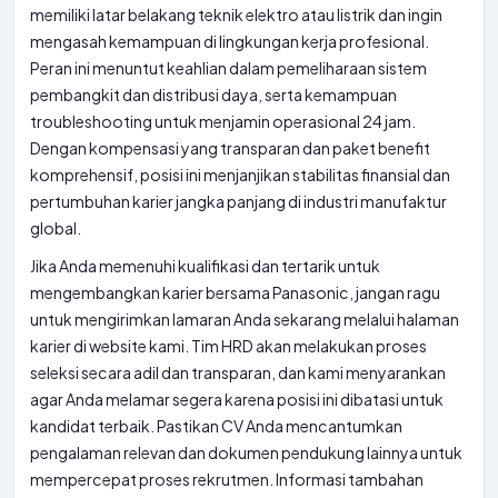
memiliki latar belakang teknik elektro atau listrik dan ingin
mengasah kemampuan di lingkungan kerja profesional.
Peran ini menuntut keahlian dalam pemeliharaan sistem
pembangkit dan distribusi daya, serta kemampuan
troubleshooting untuk menjamin operasional 24 jam.
Dengan kompensasi yang transparan dan paket benefit
komprehensif, posisi ini menjanjikan stabilitas finansial dan
pertumbuhan karier jangka panjang di industri manufaktur
global.
Jika Anda memenuhi kualifikasi dan tertarik untuk
mengembangkan karier bersama Panasonic, jangan ragu
untuk mengirimkan lamaran Anda sekarang melalui halaman
karier di website kami. Tim HRD akan melakukan proses
seleksi secara adil dan transparan, dan kami menyarankan
agar Anda melamar segera karena posisi ini dibatasi untuk
kandidat terbaik. Pastikan CV Anda mencantumkan
pengalaman relevan dan dokumen pendukung lainnya untuk
mempercepat proses rekrutmen. Informasi tambahan