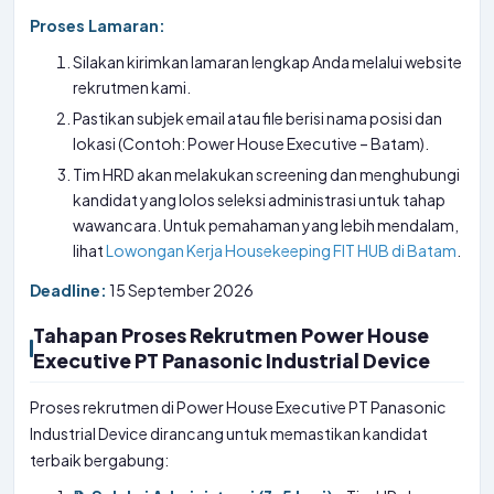
Proses Lamaran:
Silakan kirimkan lamaran lengkap Anda melalui website
rekrutmen kami.
Pastikan subjek email atau file berisi nama posisi dan
lokasi (Contoh: Power House Executive – Batam).
Tim HRD akan melakukan screening dan menghubungi
kandidat yang lolos seleksi administrasi untuk tahap
wawancara. Untuk pemahaman yang lebih mendalam,
lihat
Lowongan Kerja Housekeeping FIT HUB di Batam
.
Deadline:
15 September 2026
Tahapan Proses Rekrutmen Power House
Executive PT Panasonic Industrial Device
Proses rekrutmen di Power House Executive PT Panasonic
Industrial Device dirancang untuk memastikan kandidat
terbaik bergabung: