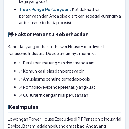
kerja yang kuat.
Tidak Punya Pertanyaan:
Ketidakhadiran
pertanyaan dari Anda bisa diartikan sebagai kurangnya
antusiasme terhadap posisi.
🌟 Faktor Penentu Keberhasilan
Kandidat yang berhasil di Power House Executive PT
Panasonic Industrial Device umumnya memiliki:
✅ Persiapan matang dan riset mendalam
✅ Komunikasi jelas dan percaya diri
✅ Antusiasme genuine terhadap posisi
✅ Portfolio/evidence prestasi yang kuat
✅ Cultural fit dengan nilai perusahaan
Kesimpulan
Lowongan Power House Executive di PT Panasonic Industrial
Device, Batam, adalah peluang emas bagi Anda yang