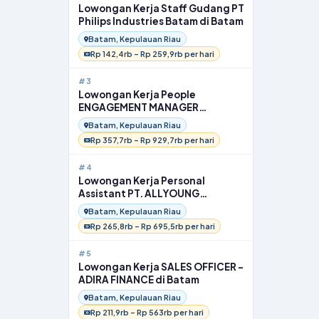
Lowongan Kerja Staff Gudang PT
Philips Industries Batam di Batam
Batam, Kepulauan Riau
Rp 142,4rb – Rp 259,9rb per hari
#3
Lowongan Kerja People
ENGAGEMENT MANAGER
INFINEON TECHNOLOGIES di
Batam, Kepulauan Riau
Batam
Rp 357,7rb – Rp 929,7rb per hari
#4
Lowongan Kerja Personal
Assistant PT. ALLYOUNG
INTERNATIONAL INDONESIA di
Batam, Kepulauan Riau
Batam
Rp 265,8rb – Rp 695,5rb per hari
#5
Lowongan Kerja SALES OFFICER –
ADIRA FINANCE di Batam
Batam, Kepulauan Riau
Rp 211,9rb – Rp 563rb per hari