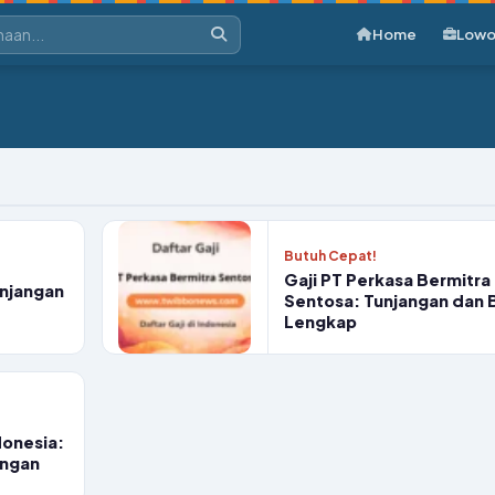
Home
Lowo
Butuh Cepat!
Gaji PT Perkasa Bermitra
unjangan
Sentosa: Tunjangan dan 
Lengkap
donesia:
angan