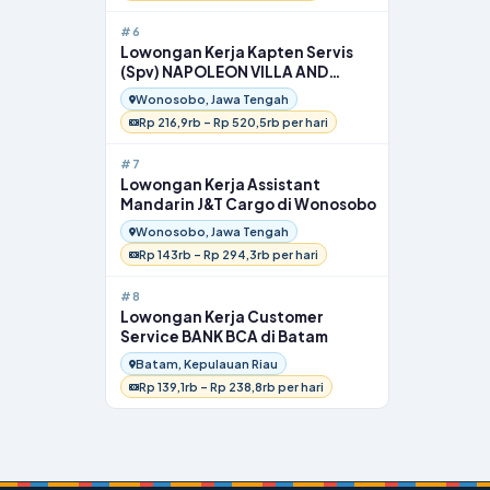
#6
Lowongan Kerja Kapten Servis
(Spv) NAPOLEON VILLA AND
RESTO di Wonosobo
Wonosobo, Jawa Tengah
Rp 216,9rb – Rp 520,5rb per hari
#7
Lowongan Kerja Assistant
Mandarin J&T Cargo di Wonosobo
Wonosobo, Jawa Tengah
Rp 143rb – Rp 294,3rb per hari
#8
Lowongan Kerja Customer
Service BANK BCA di Batam
Batam, Kepulauan Riau
Rp 139,1rb – Rp 238,8rb per hari