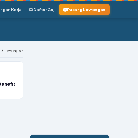
ngan Kerja
Daftar Gaji
Pasang Lowongan
3 lowongan
Benefit