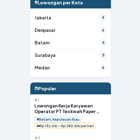
Lowongan per Kota
Jakarta
9
Denpasar
6
Batam
5
Surabaya
5
Medan
4
Populer
#1
Lowongan Kerja Karyawan
Operator PT Teckwah Paper
Products Indonesia di Batam
Batam, Kepulauan Riau
Rp 132,2rb – Rp 280,3rb per hari
#2