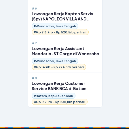
#6
Lowongan Kerja Kapten Servis
(Spv) NAPOLEON VILLA AND
RESTO di Wonosobo
Wonosobo, Jawa Tengah
Rp 216,9rb – Rp 520,5rb per hari
#7
Lowongan Kerja Assistant
Mandarin J&T Cargo di Wonosobo
Wonosobo, Jawa Tengah
Rp 143rb – Rp 294,3rb per hari
#8
Lowongan Kerja Customer
Service BANK BCA di Batam
Batam, Kepulauan Riau
Rp 139,1rb – Rp 238,8rb per hari