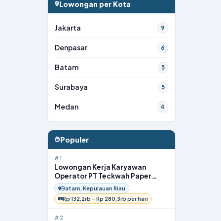
Lowongan per Kota
Jakarta
9
Denpasar
6
Batam
5
Surabaya
5
Medan
4
Populer
#1
Lowongan Kerja Karyawan
Operator PT Teckwah Paper
Products Indonesia di Batam
Batam, Kepulauan Riau
Rp 132,2rb – Rp 280,3rb per hari
#2