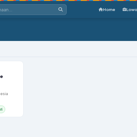
Home
Lowo
ce
nesia
ri