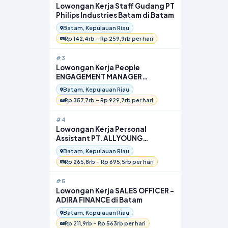
Lowongan Kerja Staff Gudang PT
Philips Industries Batam di Batam
Batam, Kepulauan Riau
Rp 142,4rb – Rp 259,9rb per hari
#3
Lowongan Kerja People
ENGAGEMENT MANAGER
INFINEON TECHNOLOGIES di
Batam, Kepulauan Riau
Batam
Rp 357,7rb – Rp 929,7rb per hari
#4
Lowongan Kerja Personal
Assistant PT. ALLYOUNG
INTERNATIONAL INDONESIA di
Batam, Kepulauan Riau
Batam
Rp 265,8rb – Rp 695,5rb per hari
#5
Lowongan Kerja SALES OFFICER –
ADIRA FINANCE di Batam
Batam, Kepulauan Riau
Rp 211,9rb – Rp 563rb per hari