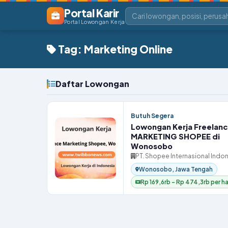
Portal Karir
Portal Lowongan Kerja
Tag: Marketing Online
Daftar Lowongan
Butuh Segera
Lowongan Kerja Freelan
MARKETING SHOPEE di
Wonosobo
PT. Shopee Internasional Indo
Wonosobo, Jawa Tengah
Rp 169,6rb – Rp 474,3rb per ha