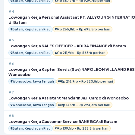
Batam, Kepulauan Riau
Rp 357,7rb – Rp 929,7rb per hari
#4
Lowongan Kerja Personal Assistant PT. ALLYOUNG INTERNAT
di Batam
Batam, Kepulauan Riau
Rp 265,8rb – Rp 695,5rb per hari
#5
Lowongan Kerja SALES OFFICER – ADIRA FINANCE di Batam
Batam, Kepulauan Riau
Rp 211,9rb – Rp 563rb per hari
#6
Lowongan Kerja Kapten Servis (Spv) NAPOLEON VILLA AND RES
Wonosobo
Wonosobo, Jawa Tengah
Rp 216,9rb – Rp 520,5rb per hari
#7
Lowongan Kerja Assistant Mandarin J&T Cargo di Wonosobo
Wonosobo, Jawa Tengah
Rp 143rb – Rp 294,3rb per hari
#8
Lowongan Kerja Customer Service BANK BCA di Batam
Batam, Kepulauan Riau
Rp 139,1rb – Rp 238,8rb per hari