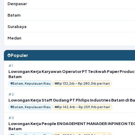
Denpasar
Batam
Surabaya
Medan
Populer
#1
Lowongan Kerja Karyawan Operator PT Teckwah Paper Product
Batam
Batam, Kepulauan Riau
Rp 132,2rb – Rp 280,3rb per hari
#2
Lowongan Kerja Staff Gudang PT Philips Industries Batam di B
Batam, Kepulauan Riau
Rp 142,4rb – Rp 259,9rb per hari
#3
Lowongan Kerja People ENGAGEMENT MANAGER INFINEON TE
Batam