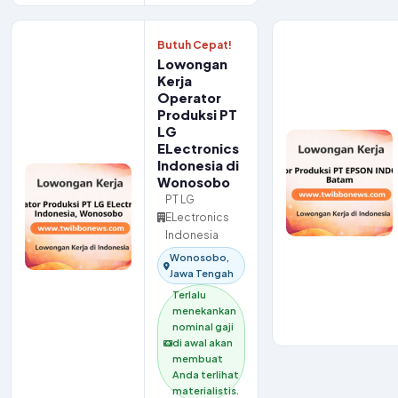
Butuh Cepat!
Lowongan
Kerja
Operator
Produksi PT
LG
ELectronics
Indonesia di
Wonosobo
PT LG
ELectronics
Indonesia
Wonosobo,
Jawa Tengah
Terlalu
menekankan
nominal gaji
di awal akan
membuat
Anda terlihat
materialistis.