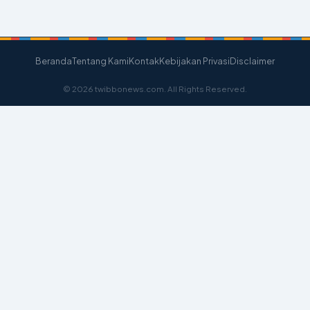
Beranda
Tentang Kami
Kontak
Kebijakan Privasi
Disclaimer
© 2026 twibbonews.com. All Rights Reserved.