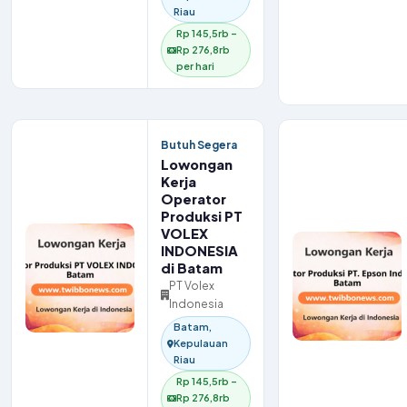
Riau
Rp 145,5rb –
Rp 276,8rb
per hari
Butuh Segera
Lowongan
Kerja
Operator
Produksi PT
VOLEX
INDONESIA
di Batam
PT Volex
Indonesia
Batam,
Kepulauan
Riau
Rp 145,5rb –
Rp 276,8rb