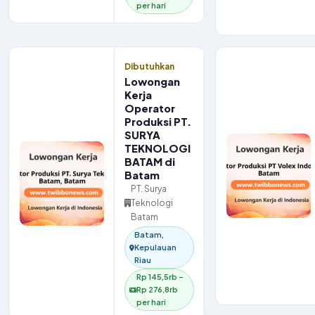
per hari
Dibutuhkan
Lowongan
Kerja
Operator
Produksi PT.
SURYA
TEKNOLOGI
BATAM di
Batam
PT. Surya
Teknologi
Batam
Batam,
Kepulauan
Riau
Rp 145,5rb –
Rp 276,8rb
per hari