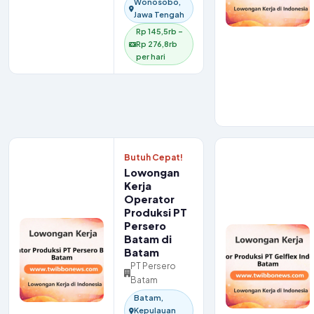
Wonosobo,
Jawa Tengah
Rp 145,5rb –
Rp 276,8rb
per hari
Butuh Cepat!
Lowongan
Kerja
Operator
Produksi PT
Persero
Batam di
Batam
PT Persero
Batam
Batam,
Kepulauan