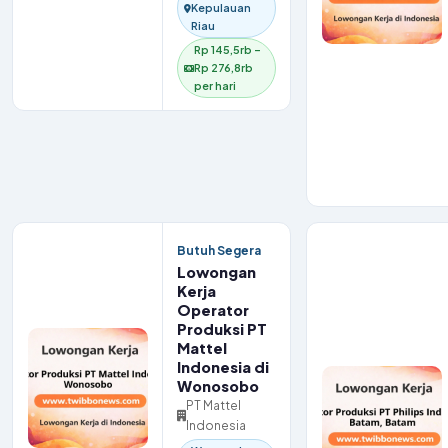
Kepulauan
Riau
Rp 145,5rb –
Rp 276,8rb
per hari
Butuh Segera
Lowongan
Kerja
Operator
Produksi PT
Mattel
Indonesia di
Wonosobo
PT Mattel
Indonesia